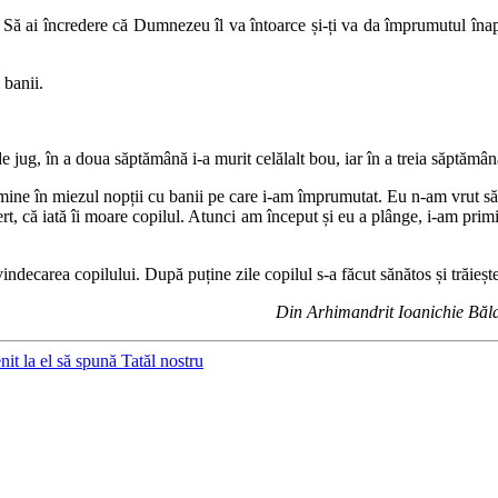
. Să ai încredere că Dumnezeu îl va întoarce și-ți va da împrumutul îna
 banii.
e jug, în a doua săptămână i-a murit celălalt bou, iar în a treia săptămâ
ine în miezul nopții cu banii pe care i-am împrumutat. Eu n-am vrut să-
t, că iată îi moare copilul. Atunci am început și eu a plânge, i-am primit d
ndecarea copilului. După puține zile copilul s-a făcut sănătos și trăiește 
Din Arhimandrit Ioanichie Băla
nit la el să spună Tatăl nostru