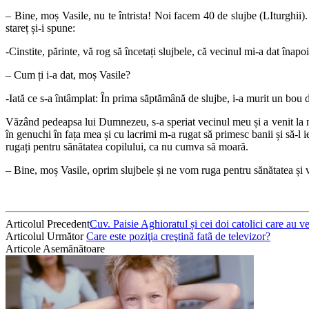
– Bine, moș Vasile, nu te întrista! Noi facem 40 de slujbe (LIturghii)
stareț și-i spune:
-Cinstite, părinte, vă rog să încetați slujbele, că vecinul mi-a dat înapoi
– Cum ți i-a dat, moș Vasile?
-Iată ce s-a întâmplat: În prima săptămână de slujbe, i-a murit un bou d
Văzând pedeapsa lui Dumnezeu, s-a speriat vecinul meu și a venit la m
în genuchi în fața mea și cu lacrimi m-a rugat să primesc banii și să-l ier
rugați pentru sănătatea copilului, ca nu cumva să moară.
– Bine, moș Vasile, oprim slujbele și ne vom ruga pentru sănătatea și vi
Articolul Precedent
Cuv. Paisie Aghioratul și cei doi catolici care au ve
Articolul Următor
Care este poziţia creştinã fatã de televizor?
Articole Asemănătoare