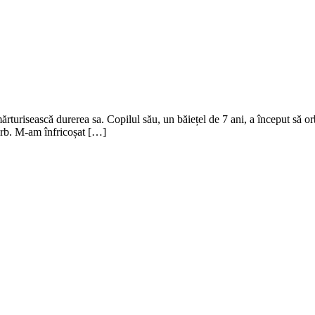
 mărturisească durerea sa. Copilul său, un băiețel de 7 ani, a început s
 orb. M-am înfricoșat […]