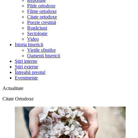
Reportaje
Pilde ortodoxe
Filme ortodoxe
Citate ortodoxe
Poezie creştină
Rugăciuni
Sectologie
Video
Istoria bisericii
Vieţile sfinţilor
Oamenii bisericii
Ştiri interne
Știri externe
Întreabă preotul
Evenimente
Actualitate
Citate Ortodoxe