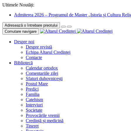
Ultimele Noutăți:
Admiterea 2026 – Programul de Master „Istoria și Cultura Relig
Adresează o întrebare preotului
Comutare navigare
Despre noi
Despre revistă
Echipa Altarul Credinței
Contacte
Bibliotecă
Calendar ortodox
Comentariile zilei
Sfaturi duhovnicești
Postul Mare
Predici
Familia
Catehism
Interviuri
Societate
Provocările vremii
Credință și medicină
Tineret