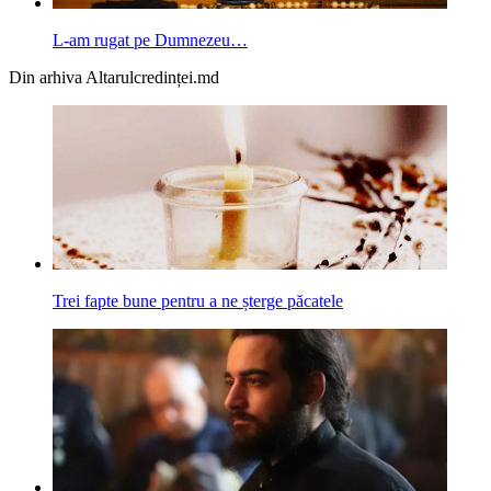
L-am rugat pe Dumnezeu…
Din arhiva Altarulcredinței.md
Trei fapte bune pentru a ne șterge păcatele