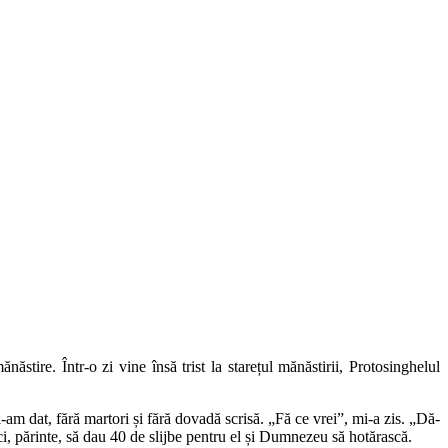
tire. Într-o zi vine însă trist la starețul mănăstirii, Protosinghelul
am dat, fără martori și fără dovadă scrisă. „Fă ce vrei”, mi-a zis. „Dă-
i, părinte, să dau 40 de slijbe pentru el și Dumnezeu să hotărască.