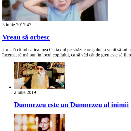
3 iunie 2017
47
Vreau să orbesc
Un tată citind cartea mea Cu taxiul pe străzile orașului, a venit să-mi
încercat să mă pun în locul copilului, ca să văd cât de greu este să fii
2 iulie 2019
Dumnezeu este un Dumnezeu al inimii