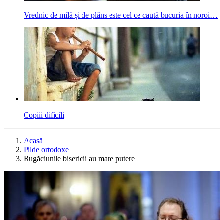
Vrednic de milă și de plâns este cel ce caută bucuria în noroi…
Copiii dificili
Acasă
Pilde ortodoxe
Rugăciunile bisericii au mare putere