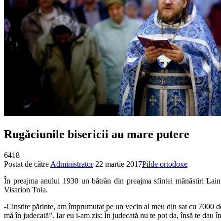
Rugăciunile bisericii au mare putere
6418
Postat de către
Administrator
22 martie 2017
Pilde ortodoxe
În preajma anului 1930 un bătrân din preajma sfintei mănăstiri Lainic
Visarion Toia.
-Cinstite părinte, am împrumutat pe un vecin al meu din sat cu 7000 de 
mă în judecată”. Iar eu i-am zis: În judecată nu te pot da, însă te dau