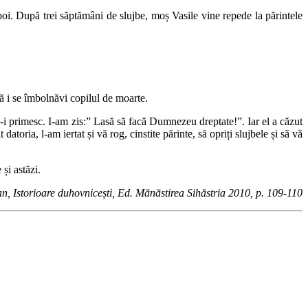
poi. După trei săptămâni de slujbe, moș Vasile vine repede la părintele
nă i se îmbolnăvi copilul de moarte.
i primesc. I-am zis:” Lasă să facă Dumnezeu dreptate!”. Iar el a căzut
atoria, l-am iertat și vă rog, cinstite părinte, să opriți slujbele și să vă
și astăzi.
n, Istorioare duhovnicești, Ed. Mănăstirea Sihăstria 2010, p. 109-110