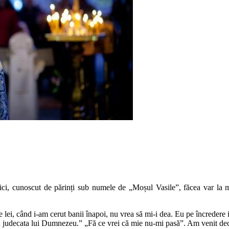
i, cunoscut de părinți sub numele de „Moșul Vasile”, făcea var la mănăs
lei, când i-am cerut banii înapoi, nu vrea să mi-i dea. Eu pe încredere i-
 în judecata lui Dumnezeu.” „Fă ce vrei că mie nu-mi pasă”. Am venit dec