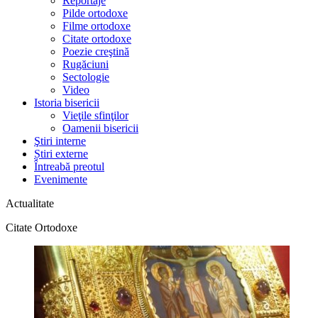
Reportaje
Pilde ortodoxe
Filme ortodoxe
Citate ortodoxe
Poezie creştină
Rugăciuni
Sectologie
Video
Istoria bisericii
Vieţile sfinţilor
Oamenii bisericii
Ştiri interne
Știri externe
Întreabă preotul
Evenimente
Actualitate
Citate Ortodoxe