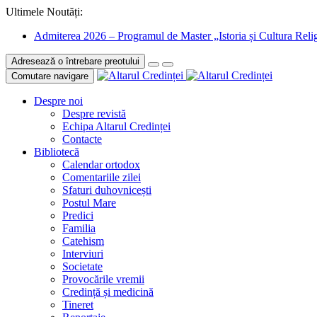
Ultimele Noutăți:
Admiterea 2026 – Programul de Master „Istoria și Cultura Relig
Adresează o întrebare preotului
Comutare navigare
Despre noi
Despre revistă
Echipa Altarul Credinței
Contacte
Bibliotecă
Calendar ortodox
Comentariile zilei
Sfaturi duhovnicești
Postul Mare
Predici
Familia
Catehism
Interviuri
Societate
Provocările vremii
Credință și medicină
Tineret