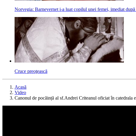
Norvegia: Barnevernet i-a luat copilul unei femei, imediat după
Cruce preoţească
Acasă
Video
Canonul de pocăință al sf.Andrei Criteanul oficiat în catedrala 