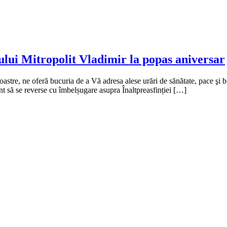
tului Mitropolit Vladimir la popas aniversar
Voastre, ne oferă bucuria de a Vă adresa alese urări de sănătate, pace şi
ânt să se reverse cu îmbelșugare asupra Înaltpreasfinției […]