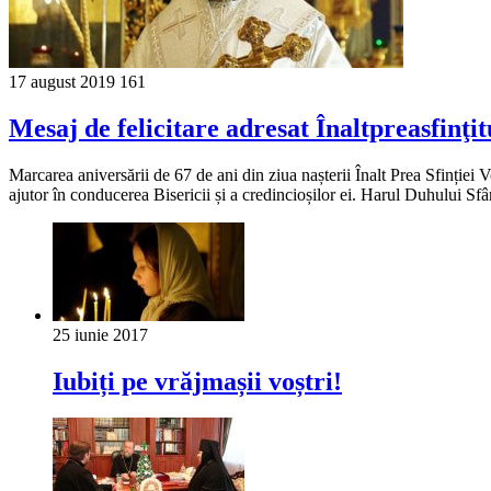
17 august 2019
161
Mesaj de felicitare adresat Înaltpreasfinţi
Marcarea aniversării de 67 de ani din ziua nașterii Înalt Prea Sfinției 
ajutor în conducerea Bisericii și a credincioșilor ei. Harul Duhului Sf
25 iunie 2017
Iubiți pe vrăjmașii voștri!