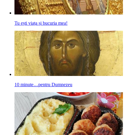
Tu ești viața și bucuria mea!
10 minute…pentru Dumnezeu