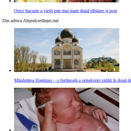
Orice bucurie a vieții este mai mare după răbdare și post
Din arhiva Altarulcredinței.md
Mănăstirea Hagimus – o fortăreață a ortodoxiei zidită în două d