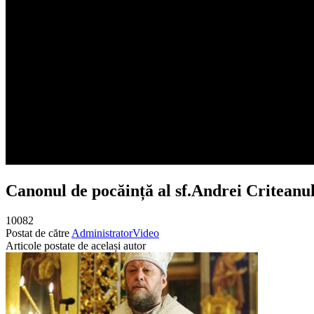
Canonul de pocăință al sf.Andrei Criteanul 
10082
Postat de către
Administrator
Video
Articole postate de același autor