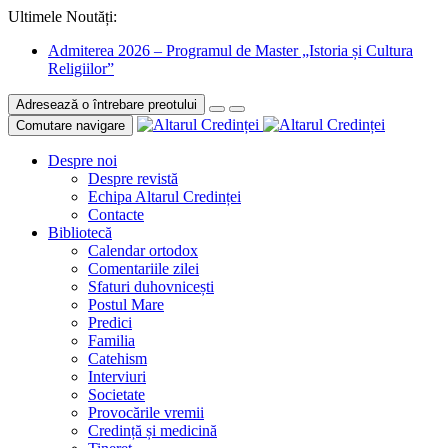
Ultimele Noutăți:
Admiterea 2026 – Programul de Master „Istoria și Cultura
Religiilor”
Adresează o întrebare preotului
Comutare navigare
Despre noi
Despre revistă
Echipa Altarul Credinței
Contacte
Bibliotecă
Calendar ortodox
Comentariile zilei
Sfaturi duhovnicești
Postul Mare
Predici
Familia
Catehism
Interviuri
Societate
Provocările vremii
Credință și medicină