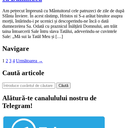
Am petrecut împreună cu Mântuitorul cele patruzeci de zile de după
Sfânta Înviere. În acest răstimp, Hristos ni S-a arătat biruitor asupra
morții, întărindu-i pe ucenici și descoperindu-ne încă o dată
dumnezeirea Sa. Odată cu praznicul Înălțării Domnului, am trăit
taina întoarcerii Sale întru slava Tatălui, adeverindu-se cuvintele
Sale: „Mă sui la Tatăl Meu și […]
Navigare
1
2
3
4
Următoarea →
Caută articole
Căută
Alătură-te canalulului nostru de
Telegram!