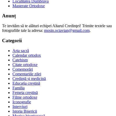
Localitatea Dumbrava
Masterate Ortodoxe
Anunț
Te invităm să te alături echipei Altarul Credinţei! Trimite textele sau
fotografiile tale la adresa:
mosin.octavian@gmail.com
.
Categorii
Arta sacră
Calendar ortodox
Catehism
Citate ortodoxe
Comemorări
Comentariile zilei
Credință și medicină
Educația creștină
Familia
Femeia creștină
Filme ortodoxe
Iconografie
Interviuri
Istoria Bisericii
Muzica bisericească