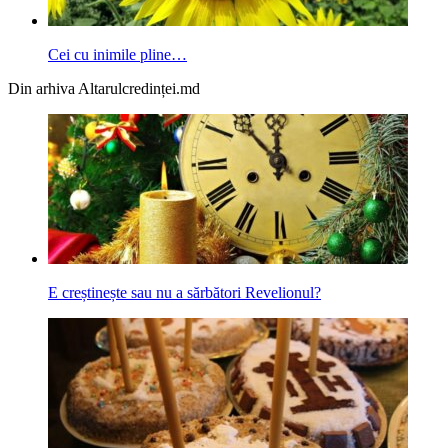
Cei cu inimile pline…
Din arhiva Altarulcredinței.md
E creștinește sau nu a sărbători Revelionul?