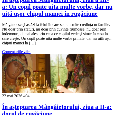
a: Un copil poate uita multe vorbe, dar nu
uită ușor chipul mamei în rugăciune
Mă gândesc și astăzi la felul în care se transmite credința în familie.
Nu doar prin sfaturi, nu doar prin cuvinte frumoase, nu doar prin
îndemnuri, ci mai ales prin ceea ce copilul vede și simte în casa în
care crește. Un copil poate uita multe vorbe primite, dar nu uită ușor
chipul mamei în […]
Comentariile zilei
22 mai 2026
404
În așteptarea Mângâietorului, ziua a II-a:
dorul de rugăciune