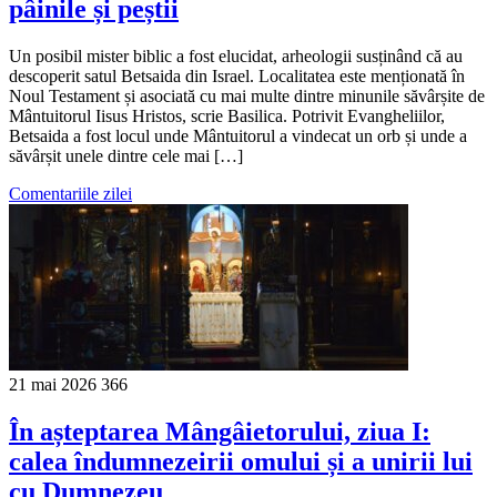
pâinile și peștii
Un posibil mister biblic a fost elucidat, arheologii susținând că au
descoperit satul Betsaida din Israel. Localitatea este menționată în
Noul Testament și asociată cu mai multe dintre minunile săvârșite de
Mântuitorul Iisus Hristos, scrie Basilica. Potrivit Evangheliilor,
Betsaida a fost locul unde Mântuitorul a vindecat un orb și unde a
săvârșit unele dintre cele mai […]
Comentariile zilei
21 mai 2026
366
În așteptarea Mângâietorului, ziua I:
calea îndumnezeirii omului și a unirii lui
cu Dumnezeu