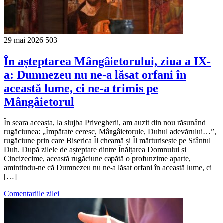
29 mai 2026
503
În așteptarea Mângâietorului, ziua a IX-
a: Dumnezeu nu ne-a lăsat orfani în
această lume, ci ne-a trimis pe
Mângâietorul
În seara aceasta, la slujba Privegherii, am auzit din nou răsunând
rugăciunea: „Împărate ceresc, Mângâietorule, Duhul adevărului…”,
rugăciune prin care Biserica Îl cheamă și Îl mărturisește pe Sfântul
Duh. După zilele de așteptare dintre Înălțarea Domnului și
Cincizecime, această rugăciune capătă o profunzime aparte,
amintindu-ne că Dumnezeu nu ne-a lăsat orfani în această lume, ci
[…]
Comentariile zilei