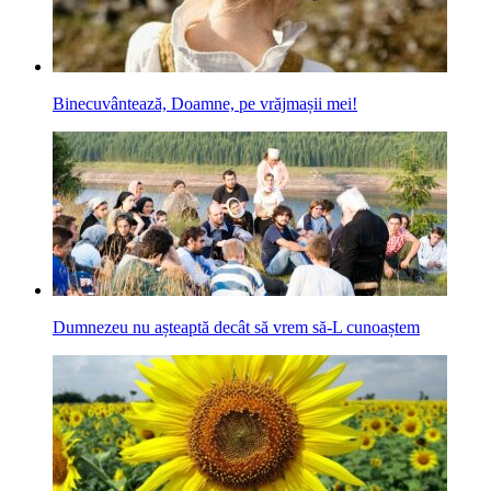
Binecuvântează, Doamne, pe vrăjmașii mei!
Dumnezeu nu așteaptă decât să vrem să-L cunoaștem