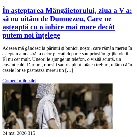
În așteptarea Mângâietorului, ziua a V-a:
să nu uităm de Dumnezeu, Care ne
așteaptă cu o iubire mai mare decât
putem noi înțelege
Adesea mă gândesc la părinții și bunicii noștri, care rămân mereu în
așteptarea noastră, a celor plecați departe sau prinși în grijile vieții.
Ei nu cer mult. Uneori le ajunge un telefon, o vizită scurtă, un
cuvânt cald. Dar noi, obosiți sau risipiți în atâtea treburi, uităm că în
casele lor se păstrează mereu un […]
Comentariile zilei
24 mai 2026
315