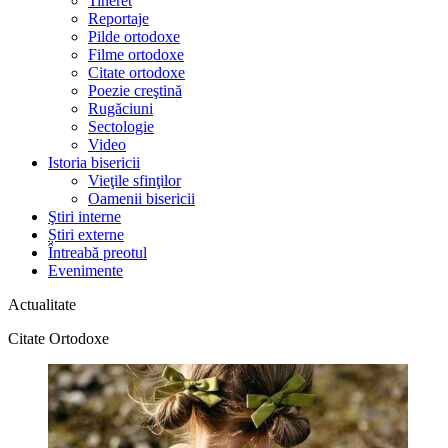
Tineret
Reportaje
Pilde ortodoxe
Filme ortodoxe
Citate ortodoxe
Poezie creştină
Rugăciuni
Sectologie
Video
Istoria bisericii
Vieţile sfinţilor
Oamenii bisericii
Ştiri interne
Știri externe
Întreabă preotul
Evenimente
Actualitate
Citate Ortodoxe