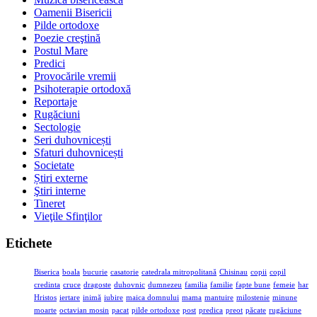
Oamenii Bisericii
Pilde ortodoxe
Poezie creştină
Postul Mare
Predici
Provocările vremii
Psihoterapie ortodoxă
Reportaje
Rugăciuni
Sectologie
Seri duhovnicești
Sfaturi duhovnicești
Societate
Știri externe
Ştiri interne
Tineret
Vieţile Sfinţilor
Etichete
Biserica
boala
bucurie
casatorie
catedrala mitropolitană
Chisinau
copii
copil
credinta
cruce
dragoste
duhovnic
dumnezeu
familia
familie
fapte bune
femeie
har
Hristos
iertare
inimă
iubire
maica domnului
mama
mantuire
milostenie
minune
moarte
octavian mosin
pacat
pilde ortodoxe
post
predica
preot
păcate
rugăciune