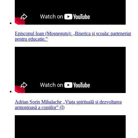
Episcopul Ioan (Moşneguţu): „Biserica şi şcoala: parteneriat
pentru educaţie.”
Adrian Sorin Mihalache „Viaţa spirituală şi dezvoltarea
armonioasă a copiilor” (I)