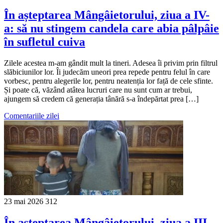
În așteptarea Mângâietorului, ziua a IV-
a: să nu stingem candela care abia pâlpâie
în sufletul cuiva
Zilele acestea m-am gândit mult la tineri. Adesea îi privim prin filtrul
slăbiciunilor lor. Îi judecăm uneori prea repede pentru felul în care
vorbesc, pentru alegerile lor, pentru neatenția lor față de cele sfinte.
Și poate că, văzând atâtea lucruri care nu sunt cum ar trebui,
ajungem să credem că generația tânără s-a îndepărtat prea […]
Comentariile zilei
23 mai 2026
312
În așteptarea Mângâietorului, ziua a III-