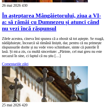
26 mai 2026
430
În așteptarea Mângâietorului, ziua a VI-
a: să rămâi cu Dumnezeu și atunci când
nu vezi încă răspunsul
Zilele acestea, cineva îmi spunea că a obosit să tot aștepte. Se roagă,
nădăjduiește, încearcă să rămână liniștit, dar, pentru că nu primește
răspunsurile dorite și nu vede vreo schimbare, simte că puterile îl
lasă. Și mi-a zis, cu multă sinceritate: „Părinte, cel mai greu nu este
necazul în sine, ci faptul că nu știu […]
Comentariile zilei
25 mai 2026
420