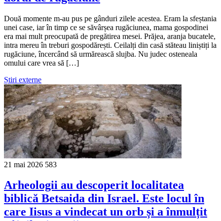
Două momente m-au pus pe gânduri zilele acestea. Eram la sfeștania
unei case, iar în timp ce se săvârșea rugăciunea, mama gospodinei
era mai mult preocupată de pregătirea mesei. Prăjea, aranja bucatele,
intra mereu în treburi gospodărești. Ceilalți din casă stăteau liniștiți la
rugăciune, încercând să urmărească slujba. Nu judec osteneala
omului care vrea să […]
Știri externe
21 mai 2026
583
Arheologii au descoperit localitatea
biblică Betsaida din Israel. Este locul în
care Iisus a vindecat un orb și a înmulțit