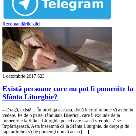
Recomandările zilei
1 octombrie 2017
623
Există persoane care nu pot fi pomenite la
Sfânta Liturghie?
– Dragă, există… În privinţa aceasta, două lucruri trebuie să avem în
vedere. Pe de o parte, rânduiala Bisericii, care îi exclude de la
pomenirile la Sfânta Liturghie pe cei care n-ar fi vrednici să se
împărtăşească. Asta înseamnă că la Sfânta Liturghie, de drept şi de
fapt ar trebui să fie pomeniţi numai aceia […]