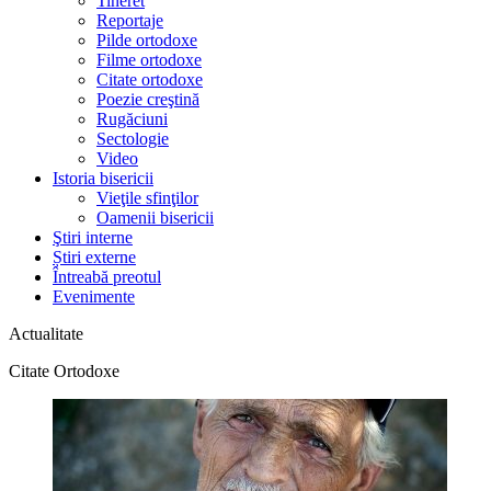
Tineret
Reportaje
Pilde ortodoxe
Filme ortodoxe
Citate ortodoxe
Poezie creştină
Rugăciuni
Sectologie
Video
Istoria bisericii
Vieţile sfinţilor
Oamenii bisericii
Ştiri interne
Știri externe
Întreabă preotul
Evenimente
Actualitate
Citate Ortodoxe