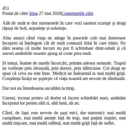
451
Postat de către
Irina
27 mai 2026
Comentariile zilei
Atât de mult te dor momentele în care vezi oameni scumpi și dragi
răpuși de boli, neputințe și suferințe.
Abia atunci când viața ne atinge în punctele cele mai dureroase
începem să înțelegem cât de mult contează felul în care trăim. Ne
dăm seama că multe lucruri nu pot fi schimbate dintr-odată și că
uneori amânările noastre ajung să coste prea mult.
Și totuși, înainte de marile încercări, primim adesea semnale. Trupul
ne vorbește prin oboseală, prin durere, prin slăbiciune. Cei dragi ne
spun că ceva nu este bine. Medicii ne îndeamnă la mai multă grijă.
Conștiința însăși ne șoptește că viața noastră are nevoie de rânduială.
Dar noi nu întotdeauna ascultăm la timp.
Uneori, tocmai pentru că dorim să facem schimbări mari, amânăm
începutul lor pentru altă zi, altă lună, alt an.
Când, de fapt, este nevoie de pași mici, dar statornici: mai multă
cumpătare, mai multă atenție față de trup, mai puțină risipire, mai
multă mișcare, mai multă odihnă, mai multă grijă față de suflet.