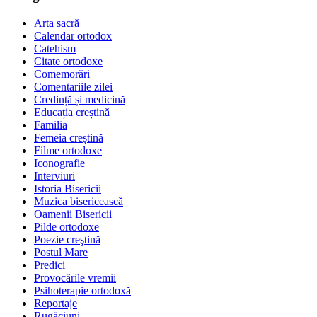
Arta sacră
Calendar ortodox
Catehism
Citate ortodoxe
Comemorări
Comentariile zilei
Credință și medicină
Educația creștină
Familia
Femeia creștină
Filme ortodoxe
Iconografie
Interviuri
Istoria Bisericii
Muzica bisericească
Oamenii Bisericii
Pilde ortodoxe
Poezie creştină
Postul Mare
Predici
Provocările vremii
Psihoterapie ortodoxă
Reportaje
Rugăciuni