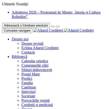
Ultimele Noutăți:
Admiterea 2026 – Programul de Master „Istoria și Cultura
Religiilor”
Adresează o întrebare preotului
Comutare navigare
Despre noi
Despre revistă
Echipa Altarul Credinței
Contacte
Bibliotecă
Calendar ortodox
Comentariile zilei
Sfaturi duhovnicești
Postul Mare
Predici
Familia
Catehism
Interviuri
Societate
Provocările vremii
Credință și medicină