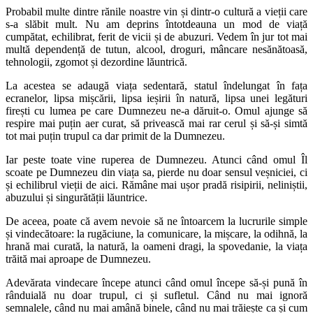
Probabil multe dintre rănile noastre vin și dintr-o cultură a vieții care
s-a slăbit mult. Nu am deprins întotdeauna un mod de viață
cumpătat, echilibrat, ferit de vicii și de abuzuri. Vedem în jur tot mai
multă dependență de tutun, alcool, droguri, mâncare nesănătoasă,
tehnologii, zgomot și dezordine lăuntrică.
La acestea se adaugă viața sedentară, statul îndelungat în fața
ecranelor, lipsa mișcării, lipsa ieșirii în natură, lipsa unei legături
firești cu lumea pe care Dumnezeu ne-a dăruit-o. Omul ajunge să
respire mai puțin aer curat, să privească mai rar cerul și să-și simtă
tot mai puțin trupul ca dar primit de la Dumnezeu.
Iar peste toate vine ruperea de Dumnezeu. Atunci când omul Îl
scoate pe Dumnezeu din viața sa, pierde nu doar sensul veșniciei, ci
și echilibrul vieții de aici. Rămâne mai ușor pradă risipirii, neliniștii,
abuzului și singurătății lăuntrice.
De aceea, poate că avem nevoie să ne întoarcem la lucrurile simple
și vindecătoare: la rugăciune, la comunicare, la mișcare, la odihnă, la
hrană mai curată, la natură, la oameni dragi, la spovedanie, la viața
trăită mai aproape de Dumnezeu.
Adevărata vindecare începe atunci când omul începe să-și pună în
rânduială nu doar trupul, ci și sufletul. Când nu mai ignoră
semnalele, când nu mai amână binele, când nu mai trăiește ca și cum