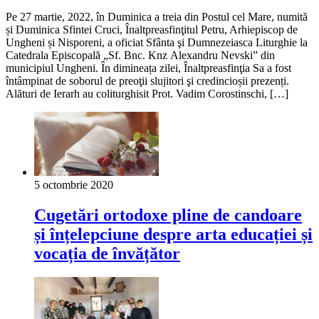
Pe 27 martie, 2022, în Duminica a treia din Postul cel Mare, numită
și Duminica Sfintei Cruci, Înaltpreasfinţitul Petru, Arhiepiscop de
Ungheni și Nisporeni, a oficiat Sfânta şi Dumnezeiasca Liturghie la
Catedrala Episcopală „Sf. Bnc. Knz Alexandru Nevski” din
municipiul Ungheni. În dimineața zilei, Înaltpreasfinţia Sa a fost
întâmpinat de soborul de preoţii slujitori şi credincioșii prezenți.
Alături de Ierarh au coliturghisit Prot. Vadim Corostinschi, […]
5 octombrie 2020
Cugetări ortodoxe pline de candoare
și înțelepciune despre arta educației și
vocația de învățător