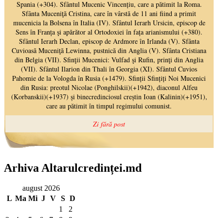
Arhiva Altarulcredinței.md
august 2026
L
Ma
Mi
J
V
S
D
1
2