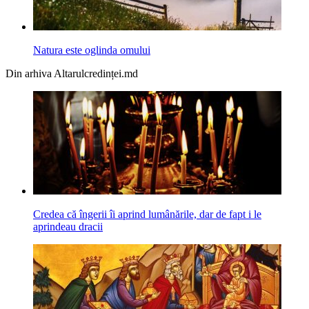
Natura este oglinda omului
Din arhiva Altarulcredinței.md
Credea că îngerii îi aprind lumânările, dar de fapt i le
aprindeau dracii