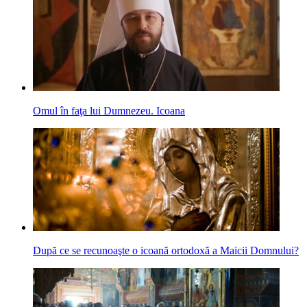
Omul în faţa lui Dumnezeu. Icoana
După ce se recunoaşte o icoană ortodoxă a Maicii Domnului?