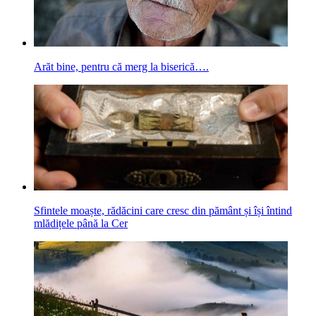
Arăt bine, pentru că merg la biserică….
Sfintele moaște, rădăcini care cresc din pământ și își întind
mlădițele până la Cer