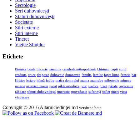
Sectologie
Seri duhovnicești
Sfaturi duhovnicești
Societate
Știri externe
Ştiri interne
Tineret
Vieţile Sfinţilor
Etichete
Biserica
boala
bucurie
casatorie
catedrala mitropolitană
Chisinau
copii
copil
credinta
cruce
dragoste
duhovnic
dumnezeu
familia
familie
fapte bune
femeie
har
Hristos
iertare
inimă
iubire
maica domnului
mama
mantuire
milostenie
minune
moarte
octavian mosin
pacat
pilde ortodoxe
post
predica
preot
păcate
rugăciune
răbdare
sfaturi duhovnicești
smerenie
spovedanie
suferinţă
suflet
tineri
viata
vindecare
Copyright © 2016 Altarulcredinței.md
versiune beta