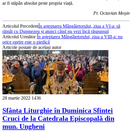
ar fi stăpân absolut peste propria viață.
Pr. Octavian Moșin
Articolul Precedent
În așteptarea Mângâietorului, ziua a VI-a: să
rămâi cu Dumnezeu și atunci când nu vezi încă răspunsul
Articolul Următor
În așteptarea Mângâietorului, ziua a VIII-a: nu
orice oprire este o piedică
Articole postate de același autor
28 martie 2022
1436
Sfânta Liturghie în Duminica Sfintei
Cruci de la Catedrala Episcopală din
mun. Ungheni