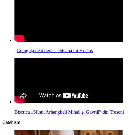
„Crenguţă de iederă” – Steaua lui Hristos
Biserica „Sfinţii Arhangheli Mihail şi Gavriil” din Truşeni
Catehism