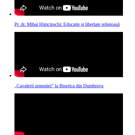
Pr. dr. Mihai Himcinschi: Educaţie şi libertate religioasă
„Cavalerii armoniei” la Biserica din Dumbrava