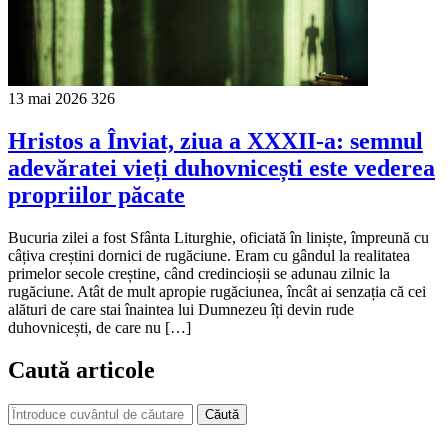
13 mai 2026
326
Hristos a Înviat, ziua a XXXII-a: semnul
adevăratei vieți duhovnicești este vederea
propriilor păcate
Bucuria zilei a fost Sfânta Liturghie, oficiată în liniște, împreună cu
câțiva creștini dornici de rugăciune. Eram cu gândul la realitatea
primelor secole creștine, când credincioșii se adunau zilnic la
rugăciune. Atât de mult apropie rugăciunea, încât ai senzația că cei
alături de care stai înaintea lui Dumnezeu îți devin rude
duhovnicești, de care nu […]
Caută articole
Căută