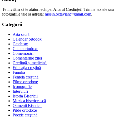
Te invităm să te alături echipei Altarul Credinţei! Trimite textele sau
fotografiile tale la adresa:
mosin.octavian@gmail.com
.
Categorii
Arta sacră
Calendar ortodox
Catehism
Citate ortodoxe
Comemorări
Comentariile zilei
Credință și medicină
Educația creștină
Familia
Femeia creștină
Filme ortodoxe
Iconografie
Interviuri
Istoria Bisericii
Muzica bisericească
Oamenii Bisericii
Pilde ortodoxe
Poezie creştină