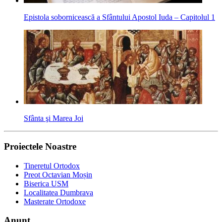
Epistola sobornicească a Sfântului Apostol Iuda – Capitolul 1
Sfânta şi Marea Joi
Proiectele Noastre
Tineretul Ortodox
Preot Octavian Moșin
Biserica USM
Localitatea Dumbrava
Masterate Ortodoxe
Anunț