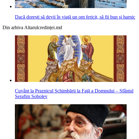
Dacă doreşti să devii în viaţă un om fericit, să fii bun şi harnic
Din arhiva Altarulcredinței.md
Cuvânt la Praznicul Schimbării la Faţă a Domnului – Sfântul
Serafim Sobolev