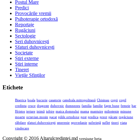
Postul Mare
Predici
Provocările vremii
Psihoterapie ortodoxă
Reportaje
Rugăciuni
Sectologie
Seri duhovnicești
Sfaturi duhovnicești
Societate
Știri externe
Ştiri interne
Tineret
Vieţile Sfinţilor
Etichete
Biserica
boala
bucurie
casatorie
catedrala mitropolitană
Chisinau
copii
copil
credinta
cruce
dragoste
duhovnic
dumnezeu
familia
familie
fapte bune
femeie
har
Hristos
iertare
inimă
iubire
maica domnului
mama
mantuire
milostenie
minune
moarte
octavian mosin
pacat
pilde ortodoxe
post
predica
preot
păcate
rugăciune
răbdare
sfaturi duhovnicești
smerenie
spovedanie
suferinţă
suflet
tineri
viata
vindecare
Copyright © 2016 Altarulcredinței.md
versiune beta