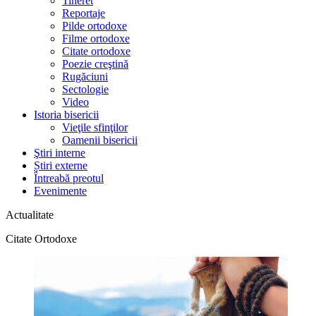
Tineret
Reportaje
Pilde ortodoxe
Filme ortodoxe
Citate ortodoxe
Poezie creştină
Rugăciuni
Sectologie
Video
Istoria bisericii
Vieţile sfinţilor
Oamenii bisericii
Ştiri interne
Știri externe
Întreabă preotul
Evenimente
Actualitate
Citate Ortodoxe