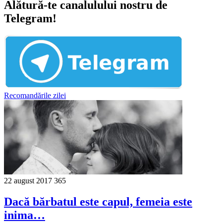
Alătură-te canalulului nostru de
Telegram!
Recomandările zilei
22 august 2017
365
Dacă bărbatul este capul, femeia este
inima…