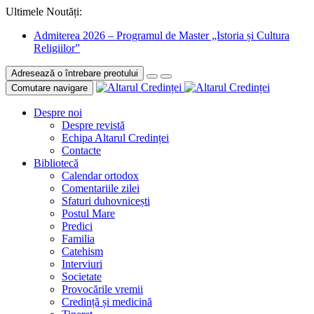
Ultimele Noutăți:
Admiterea 2026 – Programul de Master „Istoria și Cultura
Religiilor”
Adresează o întrebare preotului
Comutare navigare
Despre noi
Despre revistă
Echipa Altarul Credinței
Contacte
Bibliotecă
Calendar ortodox
Comentariile zilei
Sfaturi duhovnicești
Postul Mare
Predici
Familia
Catehism
Interviuri
Societate
Provocările vremii
Credință și medicină