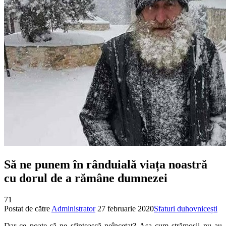
Să ne punem în rânduială viața noastră
cu dorul de a rămâne dumnezei
71
Postat de către
Administrator
27 februarie 2020
Sfaturi duhovnicești
Dar ce poate să ne sfințească neîncetat? Așa cum strămoșii nu au