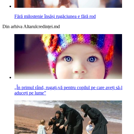
Fără milostenie însăși rugăciunea e fără rod
Din arhiva Altarulcredinței.md
„În primul rând, rugați-vă pentru copilul pe care aveți să-l
aduceți pe lume”