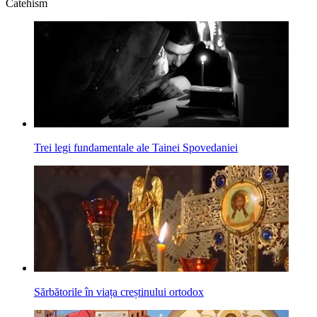
Catehism
Trei legi fundamentale ale Tainei Spoveda­niei
Sărbătorile în viața creștinului ortodox