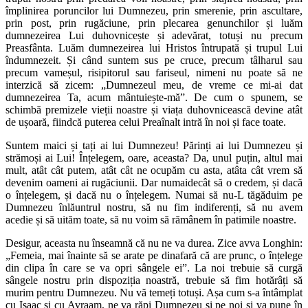
împlinirea poruncilor lui Dumnezeu, prin smerenie, prin ascultare,
prin post, prin rugăciune, prin plecarea genunchilor și luăm
dumnezeirea Lui duhovnicește și adevărat, totuși nu precum
Preasfânta. Luăm dumnezeirea lui Hristos întrupată și trupul Lui
îndumnezeit. Și când suntem sus pe cruce, precum tâlharul sau
precum vameșul, risipitorul sau fariseul, nimeni nu poate să ne
interzică să zicem: „Dumnezeul meu, de vreme ce mi-ai dat
dumnezeirea Ta, acum mântuiește-mă”. De cum o spunem, se
schimbă premizele vieții noastre și viața duhovnicească devine atât
de ușoară, fiindcă puterea celui Preaînalt intră în noi și face toate.
Suntem maici și tați ai lui Dumnezeu! Părinți ai lui Dumnezeu și
strămoși ai Lui! Înțelegem, oare, aceasta? Da, unul puțin, altul mai
mult, atât cât putem, atât cât ne ocupăm cu asta, atâta cât vrem să
devenim oameni ai rugăciunii. Dar numaidecât să o credem, și dacă
o înțelegem, și dacă nu o înțelegem. Numai să nu-L tăgăduim pe
Dumnezeu înlăuntrul nostru, să nu fim indiferenți, să nu avem
acedie și să uităm toate, să nu voim să rămânem în patimile noastre.
Desigur, aceasta nu înseamnă că nu ne va durea. Zice avva Longhin:
„Femeia, mai înainte să se arate pe dinafară că are prunc, o înțelege
din clipa în care se va opri sângele ei”. La noi trebuie să curgă
sângele nostru prin dispoziția noastră, trebuie să fim hotărâți să
murim pentru Dumnezeu. Nu vă temeți totuși. Așa cum s-a întâmplat
cu Isaac și cu Avraam, ne va răpi Dumnezeu și pe noi și va pune în