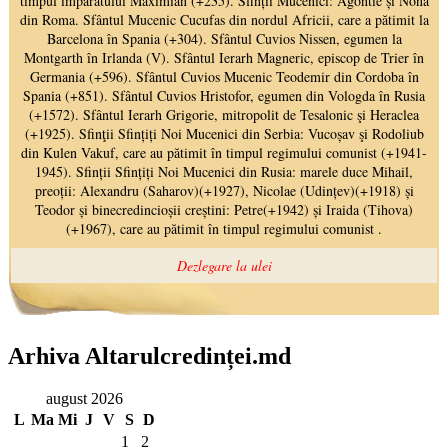
Arhiva Altarulcredinței.md
august 2026
L
Ma
Mi
J
V
S
D
1
2