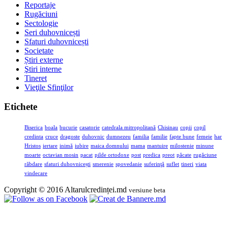
Reportaje
Rugăciuni
Sectologie
Seri duhovnicești
Sfaturi duhovnicești
Societate
Știri externe
Ştiri interne
Tineret
Vieţile Sfinţilor
Etichete
Biserica
boala
bucurie
casatorie
catedrala mitropolitană
Chisinau
copii
copil
credinta
cruce
dragoste
duhovnic
dumnezeu
familia
familie
fapte bune
femeie
har
Hristos
iertare
inimă
iubire
maica domnului
mama
mantuire
milostenie
minune
moarte
octavian mosin
pacat
pilde ortodoxe
post
predica
preot
păcate
rugăciune
răbdare
sfaturi duhovnicești
smerenie
spovedanie
suferinţă
suflet
tineri
viata
vindecare
Copyright © 2016 Altarulcredinței.md
versiune beta