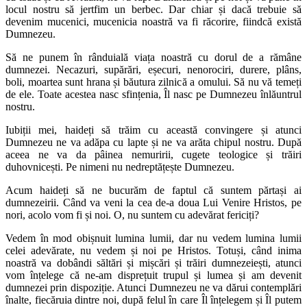
locul nostru să jertfim un berbec. Dar chiar și dacă trebuie să
devenim mucenici, mucenicia noastră va fi răcorire, fiindcă există
Dumnezeu.
Să ne punem în rânduială viața noastră cu dorul de a rămâne
dumnezei. Necazuri, supărări, eșecuri, nenorociri, durere, plâns,
boli, moartea sunt hrana și băutura zilnică a omului. Să nu vă temeți
de ele. Toate acestea nasc sfințenia, Îl nasc pe Dumnezeu înlăuntrul
nostru.
Iubiții mei, haideți să trăim cu această convingere și atunci
Dumnezeu ne va adăpa cu lapte și ne va arăta chipul nostru. După
aceea ne va da pâinea nemuririi, cugete teologice și trăiri
duhovnicești. Pe nimeni nu nedreptățește Dumnezeu.
Acum haideți să ne bucurăm de faptul că suntem părtași ai
dumnezeirii. Când va veni la cea de-a doua Lui Venire Hristos, pe
nori, acolo vom fi și noi. O, nu suntem cu adevărat fericiți?
Vedem în mod obișnuit lumina lumii, dar nu vedem lumina lumii
celei adevărate, nu vedem și noi pe Hristos. Totuși, când inima
noastră va dobândi săltări și mișcări și trăiri dumnezeiești, atunci
vom înțelege că ne-am disprețuit trupul și lumea și am devenit
dumnezei prin dispoziție. Atunci Dumnezeu ne va dărui contemplări
înalte, fiecăruia dintre noi, după felul în care Îl înțelegem și Îl putem