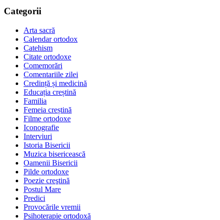
Categorii
Arta sacră
Calendar ortodox
Catehism
Citate ortodoxe
Comemorări
Comentariile zilei
Credință și medicină
Educația creștină
Familia
Femeia creștină
Filme ortodoxe
Iconografie
Interviuri
Istoria Bisericii
Muzica bisericească
Oamenii Bisericii
Pilde ortodoxe
Poezie creştină
Postul Mare
Predici
Provocările vremii
Psihoterapie ortodoxă