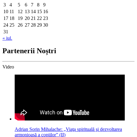
3
4
5
6
7
8
9
10
11
12
13
14
15
16
17
18
19
20
21
22
23
24
25
26
27
28
29
30
31
« iul.
Partenerii Noștri
Video
Adrian Sorin Mihalache: „Viaţa spirituală şi dezvoltarea
armonioasă a copiilor” (II)