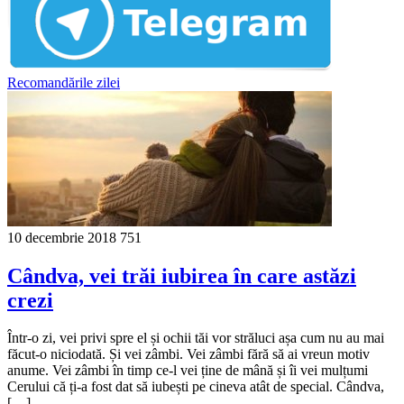
Recomandările zilei
10 decembrie 2018
751
Cândva, vei trăi iubirea în care astăzi
crezi
Într-o zi, vei privi spre el și ochii tăi vor străluci așa cum nu au mai
făcut-o niciodată. Și vei zâmbi. Vei zâmbi fără să ai vreun motiv
anume. Vei zâmbi în timp ce-l vei ține de mână și îi vei mulțumi
Cerului că ți-a fost dat să iubești pe cineva atât de special. Cândva,
[…]