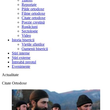
Tineret
Reportaje
Pilde ortodoxe
Filme ortodoxe
Citate ortodoxe
Poezie creştină
Rugăciuni
Sectologie
Video
Istoria bisericii
Vieţile sfinţilor
Oamenii bisericii
Ştiri interne
Știri externe
Întreabă preotul
Evenimente
Actualitate
Citate Ortodoxe