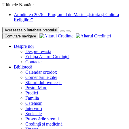
Ultimele Noutăți:
Admiterea 2026 – Programul de Master „Istoria și Cultura
Religiilor”
Adresează o întrebare preotului
Comutare navigare
Despre noi
Despre revistă
Echipa Altarul Credinței
Contacte
Bibliotecă
Calendar ortodox
Comentariile zilei
Sfaturi duhovnicești
Postul Mare
Predici
Familia
Catehism
Interviuri
Societate
Provocările vremii
Credință și medicină