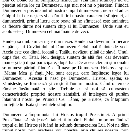
pierdut relația lor cu Dumnezeu, așa nici noi nu o pierdem. Fiindcă
Dumnezeu a pus înlăuntrul nostru chipul dumnezeirii, ne-a dat adică
Chipul Lui de neșters și a dăruit firii noastre caracterul sfințeniei, al
dumnezeirii, primul lucru care poate să ne sfințească este amintirea
că fiecare dintre noi suntem chip al lui Dumnezeu. Unde sunt eu
acolo este și Dumnezeu cel mai înainte de veci.
Haideți să umblăm ca niște dumnezei. Haideți să devenim în fiecare
zi părtași ai Cuvântului lui Dumnezeu Celui mai înainte de veci.
Acela este cea dintâi icoană a Tatălui nevăzut, plină de slavă, Unul,
după fire, cu Tatăl. Noi, desigur, suntem de altă fire, dar devenim
mame și tați după participare, după har. De aceea clericii și monahii
se numesc părinți, fiindcă ei Îl nasc pe Dumnezeu. Hristos a spus:
„Mama Mea și frații Mei sunt aceștia care împlinesc legea lui
Dumnezeu”. Aceștia Îl nasc pe Dumnezeu. Hristos, așadar, se
zămislește, se formează și crește înlăuntrul nostru. Când o femeie
rămâne însărcinată o știe. Trebuie ca și noi să cunoaștem
caracteristicile propriei noastre zămisliri, să înțelegem că purtăm
înlăuntrul nostru pe Pruncul Cel Tânăr, pe Hristos, că înfăptuim
profețiile lui Isaia și cuvintele sfinților.
Dumnezeu a împrumutat lui Hristos trupul Preasfintei. A primit
Preasfânta să slujească tainei întrupării Fiului, împrumutându-I
trupul ei lui Hristos și luând în schimb dumnezeirea Lui. Noi ne dăm
trupul nostru prin predarea voii noastre, prin slujirea noastră, prin