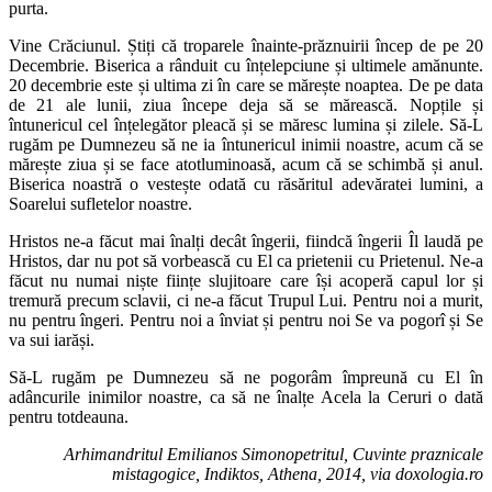
purta.
Vine Crăciunul. Știți că troparele înainte-prăznuirii încep de pe 20
Decembrie. Biserica a rânduit cu înțelepciune și ultimele amănunte.
20 decembrie este și ultima zi în care se mărește noaptea. De pe data
de 21 ale lunii, ziua începe deja să se mărească. Nopțile și
întunericul cel înțelegător pleacă și se măresc lumina și zilele. Să-L
rugăm pe Dumnezeu să ne ia întunericul inimii noastre, acum că se
mărește ziua și se face atotluminoasă, acum că se schimbă și anul.
Biserica noastră o vestește odată cu răsăritul adevăratei lumini, a
Soarelui sufletelor noastre.
Hristos ne-a făcut mai înalți decât îngerii, fiindcă îngerii Îl laudă pe
Hristos, dar nu pot să vorbească cu El ca prietenii cu Prietenul. Ne-a
făcut nu numai niște ființe slujitoare care își acoperă capul lor și
tremură precum sclavii, ci ne-a făcut Trupul Lui. Pentru noi a murit,
nu pentru îngeri. Pentru noi a înviat și pentru noi Se va pogorî și Se
va sui iarăși.
Să-L rugăm pe Dumnezeu să ne pogorâm împreună cu El în
adâncurile inimilor noastre, ca să ne înalțe Acela la Ceruri o dată
pentru totdeauna.
Arhimandritul Emilianos Simonopetritul, Cuvinte praznicale
mistagogice, Indiktos, Athena, 2014, via doxologia.ro