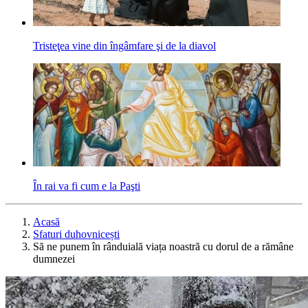
Tristeţea vine din îngâmfare şi de la diavol
În rai va fi cum e la Paşti
Acasă
Sfaturi duhovnicești
Să ne punem în rânduială viața noastră cu dorul de a rămâne
dumnezei