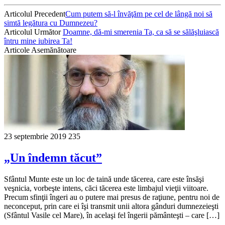
Articolul Precedent
Cum putem să-l învăţăm pe cel de lângă noi să
simtă legătura cu Dumnezeu?
Articolul Următor
Doamne, dă-mi smerenia Ta, ca să se sălăşluiască
întru mine iubirea Ta!
Articole Asemănătoare
23 septembrie 2019
235
„Un îndemn tăcut”
Sfântul Munte este un loc de taină unde tăcerea, care este însăşi
veşnicia, vorbeşte intens, căci tăcerea este limbajul vieţii viitoare.
Precum sfinţii îngeri au o putere mai presus de raţiune, pentru noi de
neconceput, prin care ei îşi transmit unii altora gânduri dumnezeieşti
(Sfântul Vasile cel Mare), în acelaşi fel îngerii pământeşti – care […]