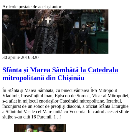
Articole postate de același autor
30 aprilie 2016
320
Sfânta și Marea Sâmbătă la Catedrala
mitropolitană din Chișinău
În Sfânta și Marea Sâmbătă, cu binecuvântarea ÎPS Mitropolit
Vladimir, Preasfinţitul Ioan, Episcop de Soroca, Vicar al Mitropoliei,
s-a aflat în mijlocul enoriașilor Catedralei mitropolitane. Ierarhul,
înconjurat de un sobor de preoți și diaconi, a oficiat Sfânta Liturghie,
a Sfântului Vasile cel Mare unită cu Vecernia. În cadrul acestei sfinte
slujbe s-au citit 16 Paremii, […]