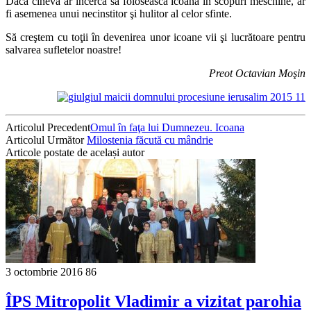
Dacă cineva ar încerca să folosească icoana în scopuri meschine, ar
fi asemenea unui necinstitor şi hulitor al celor sfinte.
Să creştem cu toţii în devenirea unor icoane vii şi lucrătoare pentru
salvarea sufletelor noastre!
Preot Octavian Moşin
Articolul Precedent
Omul în faţa lui Dumnezeu. Icoana
Articolul Următor
Milostenia făcută cu mândrie
Articole postate de același autor
3 octombrie 2016
86
ÎPS Mitropolit Vladimir a vizitat parohia