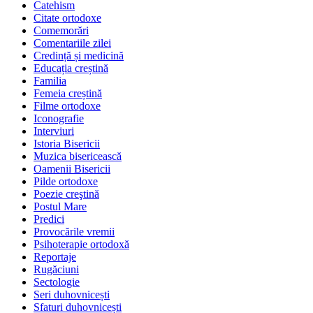
Catehism
Citate ortodoxe
Comemorări
Comentariile zilei
Credință și medicină
Educația creștină
Familia
Femeia creștină
Filme ortodoxe
Iconografie
Interviuri
Istoria Bisericii
Muzica bisericească
Oamenii Bisericii
Pilde ortodoxe
Poezie creştină
Postul Mare
Predici
Provocările vremii
Psihoterapie ortodoxă
Reportaje
Rugăciuni
Sectologie
Seri duhovnicești
Sfaturi duhovnicești