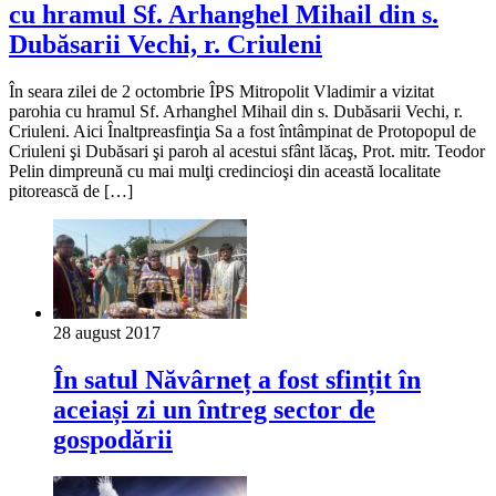
cu hramul Sf. Arhanghel Mihail din s.
Dubăsarii Vechi, r. Criuleni
În seara zilei de 2 octombrie ÎPS Mitropolit Vladimir a vizitat
parohia cu hramul Sf. Arhanghel Mihail din s. Dubăsarii Vechi, r.
Criuleni. Aici Înaltpreasfinţia Sa a fost întâmpinat de Protopopul de
Criuleni şi Dubăsari şi paroh al acestui sfânt lăcaş, Prot. mitr. Teodor
Pelin dimpreună cu mai mulţi credincioşi din această localitate
pitorească de […]
28 august 2017
În satul Năvârneț a fost sfințit în
aceiași zi un întreg sector de
gospodării