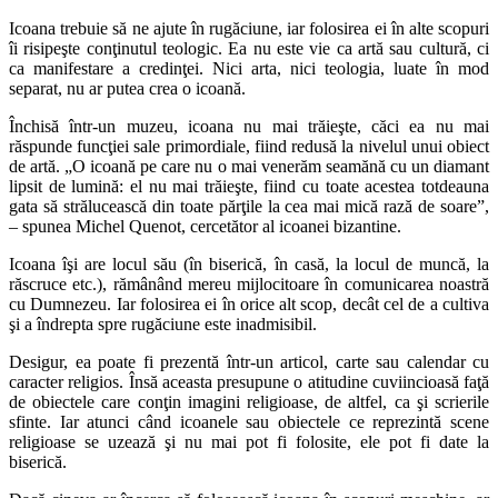
Icoana trebuie să ne ajute în rugăciune, iar folosirea ei în alte scopuri
îi risipeşte conţinutul teologic. Ea nu este vie ca artă sau cultură, ci
ca manifestare a credinţei. Nici arta, nici teologia, luate în mod
separat, nu ar putea crea o icoană.
Închisă într-un muzeu, icoana nu mai trăieşte, căci ea nu mai
răspunde funcţiei sale primordiale, fiind redusă la nivelul unui obiect
de artă. „O icoană pe care nu o mai venerăm seamănă cu un diamant
lipsit de lumină: el nu mai trăieşte, fiind cu toate acestea totdeauna
gata să strălucească din toate părţile la cea mai mică rază de soare”,
– spunea Michel Quenot, cercetător al icoanei bizantine.
Icoana îşi are locul său (în biserică, în casă, la locul de muncă, la
răscruce etc.), rămânând mereu mijlocitoare în comunicarea noastră
cu Dumnezeu. Iar folosirea ei în orice alt scop, decât cel de a cultiva
şi a îndrepta spre rugăciune este inadmisibil.
Desigur, ea poate fi prezentă într-un articol, carte sau calendar cu
caracter religios. Însă aceasta presupune o atitudine cuviincioasă faţă
de obiectele care conţin imagini religioase, de altfel, ca şi scrierile
sfinte. Iar atunci când icoanele sau obiectele ce reprezintă scene
religioase se uzează şi nu mai pot fi folosite, ele pot fi date la
biserică.