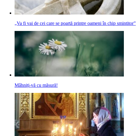
„Va fi vai de cei care se poartă printre oameni în chip smintitor”
Mâhniți-vă cu măsură!