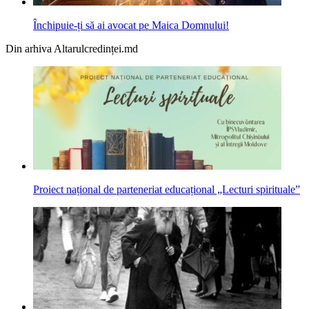
Închipuie-ți să ai avocat pe Maica Domnului!
Din arhiva Altarulcredinței.md
Proiect național de parteneriat educațional „Lecturi spirituale”