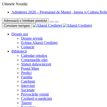
Ultimele Noutăți:
Admiterea 2026 – Programul de Master „Istoria și Cultura Relig
Adresează o întrebare preotului
Comutare navigare
Despre noi
Despre revistă
Echipa Altarul Credinței
Contacte
Bibliotecă
Calendar ortodox
Comentariile zilei
Sfaturi duhovnicești
Postul Mare
Predici
Familia
Catehism
Interviuri
Societate
Provocările vremii
Credință și medicină
Tineret