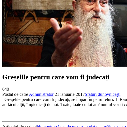
Greșelile pentru care vom fi judecați
640
Postat de către
Administrator
21 ianuarie 2017
Sfaturi duhovnicești
Greșelile pentru care vom fi judecați, se împart în patru feluri: 1. Răut
au făcut alții, împiedicați de noi. Toate, toate cu tot amănuntul vor fi c
Articolul Precedent
Nu contează cât de grea este viața ta, mâine este o