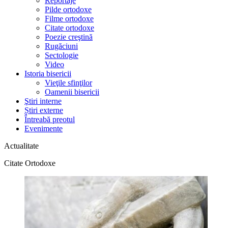
Reportaje
Pilde ortodoxe
Filme ortodoxe
Citate ortodoxe
Poezie creştină
Rugăciuni
Sectologie
Video
Istoria bisericii
Vieţile sfinţilor
Oamenii bisericii
Ştiri interne
Știri externe
Întreabă preotul
Evenimente
Actualitate
Citate Ortodoxe