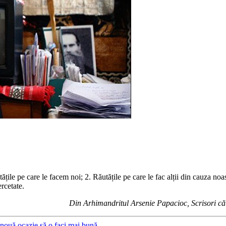
ățile pe care le facem noi; 2. Răutățile pe care le fac alții din cauza noa
ercetate.
Din Arhimandritul Arsenie Papacioc, Scrisori căt
 nouă ocazie să o faci mai bună