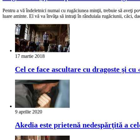
Pentru a vă îndeletnici numai cu rugăciunea minţii, trebuie să aveţi p
luare aminte. El vă va învăţa să intraţi în rânduiala rugăciunii, căci, 
17 martie 2018
Cel ce face ascultare cu dragoste şi c
9 aprilie 2020
Akedia este prietenă nedespărţită a cel