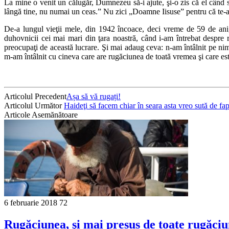
La mine o venit un călugăr, Dumnezeu să-i ajute, şi-o zis că el când se 
lângă tine, nu numai un ceas.” Nu zici „Doamne Iisuse” pentru că te-ai lin
De-a lungul vieţii mele, din 1942 încoace, deci vreme de 59 de ani, n
duhovnicii cei mai mari din ţara noastră, când i-am întrebat despre r
preocupaţi de această lucrare. Şi mai adaug ceva: n-am întâlnit pe ni
m-am întâlnit cu cineva care are rugăciunea de toată vremea şi care este
Articolul Precedent
Așa să vă rugați!
Articolul Următor
Haideţi să facem chiar în seara asta vreo sută de fa
Articole Asemănătoare
6 februarie 2018
72
Rugăciunea, şi mai presus de toate rugăciun