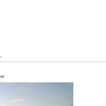
…
şti