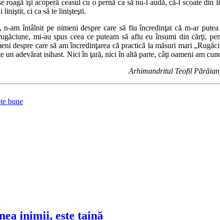
roagă îşi acoperă ceasul cu o pernă ca să nu-l audă, că-l scoate din lini
iştit, ci ca să te linişteşti.
-am întâlnit pe nimeni despre care să fiu încredinţat că m-ar putea aj
ugăciune, mi-au spus ceea ce puteam să aflu eu însumi din cărţi, pentr
meni despre care să am încredinţarea că practică la măsuri mari „Rugăciu
 un adevărat isihast. Nici în ţară, nici în altă parte, câţi oameni am cun
Arhimandritul Teofil Părăian,
pte bune
ea inimii, este taină