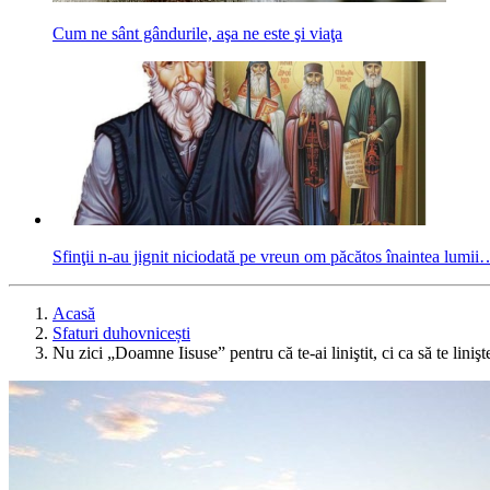
Cum ne sânt gândurile, aşa ne este şi viaţa
Sfinţii n-au jignit niciodată pe vreun om păcătos înaintea lumii
Acasă
Sfaturi duhovnicești
Nu zici „Doamne Iisuse” pentru că te-ai liniştit, ci ca să te linişte