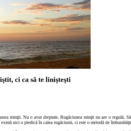
it, ci ca să te linişteşti
găciunea minţii. Nu o avut dreptate. Rugăciunea minţii nu are o regulă. S
u există nici o piedică în calea rugăciunii, ci este o metodă de îmbunătă