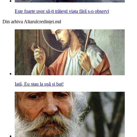
Este foarte ușor să-ți trăiești viața fără s-o observi
Din arhiva Altarulcredinței.md
Iată, Eu stau la uşă şi bat!