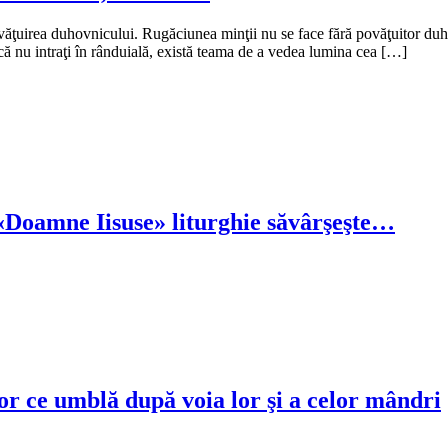
ovăţuirea duhovnicului. Rugăciunea minţii nu se face fără povăţuitor duh
dacă nu intraţi în rânduială, există teama de a vedea lumina cea […]
u «Doamne Iisuse» liturghie săvârşeşte…
or ce umblă după voia lor şi a celor mândri