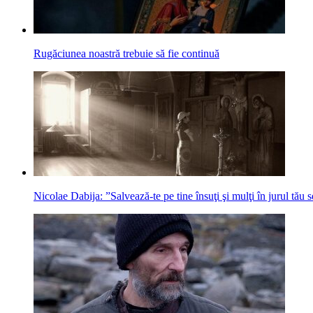
Rugăciunea noastră trebuie să fie continuă
Nicolae Dabija: ”Salvează-te pe tine însuţi şi mulţi în jurul tău 