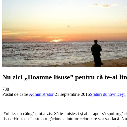
Nu zici „Doamne Iisuse” pentru că te-ai linişt
738
Postat de către
Administrator
21 septembrie 2016
Sfaturi duhovnicești
Părinte, un călugăr mi-a zis: Să te linişteşti şi abia apoi să spui ru
Iisuse Hristoase” este o rugăciune a tuturor celor care vor s-o facă. N