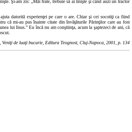
şte. Şi-am zis: „Măi frate, trebuie să ai linişte şi când auzi un tractor
uta datorită experienţei pe care o are. Chiar şi cei socotiţi ca fiind
u că mi-au pus înainte citate din învăţăturile Părinţilor care au fost
nea lui Iisus.” Eu încă nu am conştiinţa, acum la şaptezeci de ani, că
oscut.
 Veniţi de luaţi bucurie, Editura Teognost, Cluj-Napoca, 2001, p. 134