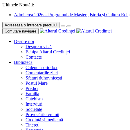
Ultimele Noutăți:
Admiterea 2026 – Programul de Master „Istoria și Cultura Relig
Adresează o întrebare preotului
Comutare navigare
Despre noi
Despre revistă
Echipa Altarul Credinței
Contacte
Bibliotecă
Calendar ortodox
Comentariile zilei
Sfaturi duhovnicești
Postul Mare
Predici
Familia
Catehism
Interviuri
Societate
Provocările vremii
Credință și medicină
Tineret