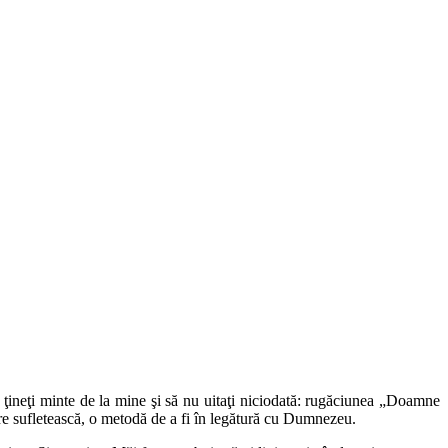
ă ţineţi minte de la mine şi să nu uitaţi niciodată: rugăciunea „Doamne
ţire sufletească, o metodă de a fi în legătură cu Dumnezeu.