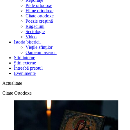
Reportaje
Pilde ortodoxe
Filme ortodoxe
Citate ortodoxe
Poezie creştină
Rugăciuni
Sectologie
Video
Istoria bisericii
Vieţile sfinţilor
Oamenii bisericii
Ştiri interne
Știri externe
Întreabă preotul
Evenimente
Actualitate
Citate Ortodoxe