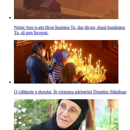
Nimic bun n-am făcut înaintea Ta, dar dă-mi, după bunătatea
Ta, să pun început.
O călătorie a dorului, în viziunea părintelui Dumitru Stăniloae