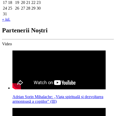
17
18
19
20
21
22
23
24
25
26
27
28
29
30
31
« iul.
Partenerii Noștri
Video
Adrian Sorin Mihalache: „Viaţa spirituală şi dezvoltarea
armonioasă a copiilor” (III)