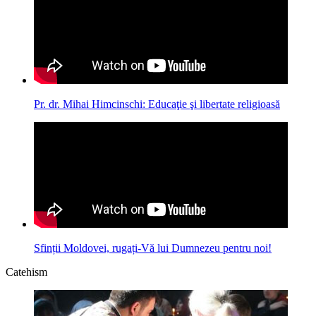
Pr. dr. Mihai Himcinschi: Educaţie şi libertate religioasă
Sfinții Moldovei, rugați-Vă lui Dumnezeu pentru noi!
Catehism