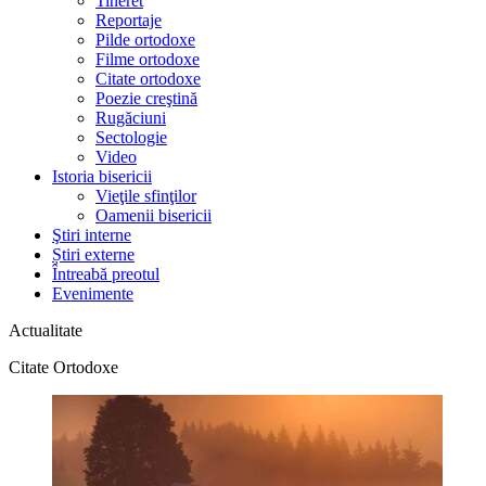
Tineret
Reportaje
Pilde ortodoxe
Filme ortodoxe
Citate ortodoxe
Poezie creştină
Rugăciuni
Sectologie
Video
Istoria bisericii
Vieţile sfinţilor
Oamenii bisericii
Ştiri interne
Știri externe
Întreabă preotul
Evenimente
Actualitate
Citate Ortodoxe