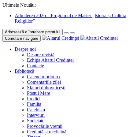
Ultimele Noutăți:
Admiterea 2026 – Programul de Master „Istoria și Cultura
Religiilor”
Adresează o întrebare preotului
Comutare navigare
Despre noi
Despre revistă
Echipa Altarul Credinței
Contacte
Bibliotecă
Calendar ortodox
Comentariile zilei
Sfaturi duhovnicești
Postul Mare
Predici
Familia
Catehism
Interviuri
Societate
Provocările vremii
Credință și medicină