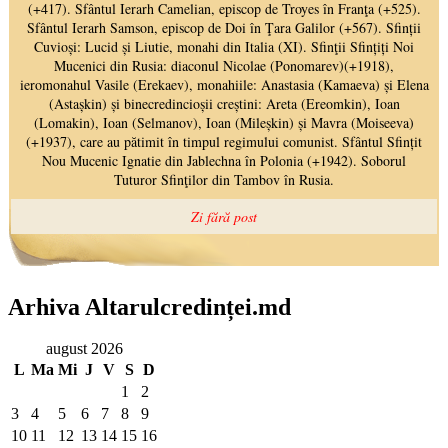
Arhiva Altarulcredinței.md
august 2026
L
Ma
Mi
J
V
S
D
1
2
3
4
5
6
7
8
9
10
11
12
13
14
15
16