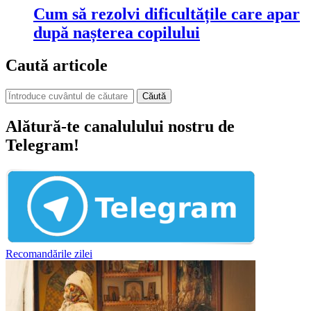
Cum să rezolvi dificultățile care apar
după nașterea copilului
Caută articole
Căută
Alătură-te canalulului nostru de
Telegram!
Recomandările zilei