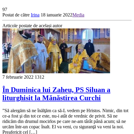
97
Postat de către
Irina
18 ianuarie 2022
Media
Articole postate de același autor
7 februarie 2022
1312
În Duminica lui Zaheu, PS Siluan a
liturghisit la Mănăstirea Curchi
”Să alergăm să ne înălţăm ca să-L vedem pe Hristos. Nimic, din tot
ce-a fost şi din tot ce este, nu-i atât de vrednic de privit. Să ne
ridicăm din drumul mocir­los pe care ne-am târât până acum; să ne
urcăm într-un copac înalt. El va veni, cu siguranţă va veni la noi.
Preafericit cel […]