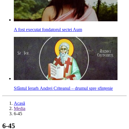
A fost executat fondatorul sectei Aum
Sfântul Ierarh Andrei Criteanul – drumul spre sfințenie
Acasă
Media
6-45
6-45