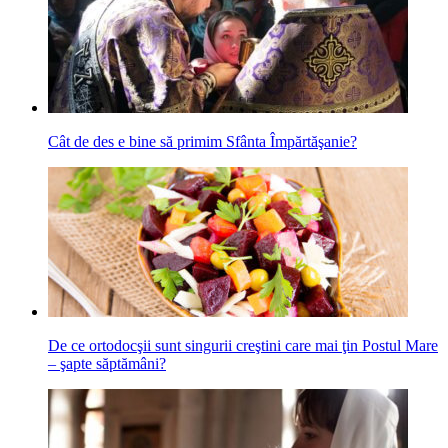
Cât de des e bine să primim Sfânta Împărtăşanie?
De ce ortodocşii sunt singurii creştini care mai ţin Postul Mare
– şapte săptămâni?