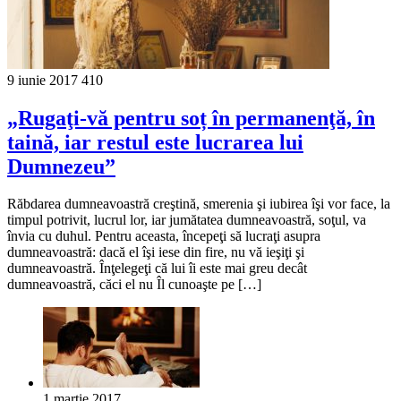
9 iunie 2017
410
„Rugaţi-vă pentru soț în permanenţă, în
taină, iar restul este lucrarea lui
Dumnezeu”
Răbdarea dumneavoastră creştină, smerenia şi iubirea îşi vor face, la
timpul potrivit, lucrul lor, iar jumătatea dumneavoastră, soţul, va
învia cu duhul. Pentru aceasta, începeţi să lucraţi asupra
dumneavoastră: dacă el îşi iese din fire, nu vă ieşiţi şi
dumneavoastră. Înţelegeţi că lui îi este mai greu decât
dumneavoastră, căci el nu Îl cunoaşte pe […]
1 martie 2017