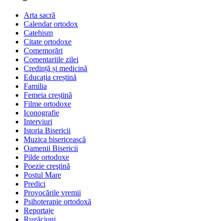
Arta sacră
Calendar ortodox
Catehism
Citate ortodoxe
Comemorări
Comentariile zilei
Credință și medicină
Educația creștină
Familia
Femeia creștină
Filme ortodoxe
Iconografie
Interviuri
Istoria Bisericii
Muzica bisericească
Oamenii Bisericii
Pilde ortodoxe
Poezie creştină
Postul Mare
Predici
Provocările vremii
Psihoterapie ortodoxă
Reportaje
Rugăciuni