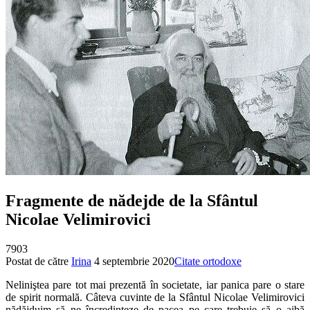
Fragmente de nădejde de la Sfântul
Nicolae Velimirovici
7903
Postat de către
Irina
4 septembrie 2020
Citate ortodoxe
Neliniştea pare tot mai prezentă în societate, iar panica pare o stare
de spirit normală. Câteva cuvinte de la Sfântul Nicolae Velimirovici
nădăjduim să ne încredinţeze de pacea pe care trebuie să o aibă