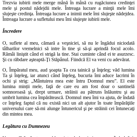
Trezvia iubirii mele merge mână în mână cu rugă­ciunea credinţei
mele şi postul nădejdii mele. Întreaga lucrare a minţii mele îmi
slujeşte credinţa. Întreaga lucrare a inimii mele îmi slujeşte nădejdea.
Întreaga lucrare a sufletului meu îmi slujeşte iubirii mele.
Încredere
O, suflete al meu, cămară a veşniciei, să nu le îngădui niciodată
tâlharilor vremelnici să intre în tine şi să-şi aprindă focul acolo.
Rămâi liniştit când ei strigă la tine. Stai cuminte când ei te asurzesc.
Şi cu răbdare aşteaptă-Ţi Stăpânul. Fiindcă El va veni cu adevărat.
O, Împăratul meu, aud şoapta Ta cea tainică şi în­ţeleg; văd lumina
Ta şi înţeleg, iar atunci când înţeleg, bucuria îmi aduce lacrimi în
ochi şi strig: „Mântuirea mea este întru Domnul meu”. El este
lumina minții mele, faţă de care eu am fost doar o santinelă
somnoroasă şi, drept urmare, străinii au pătruns înlăuntru şi au
umbrit lumina cea împă­rătească. Domnul meu îmi va ajuta, de îndată
ce înţeleg fap­tul că nu există nici un alt ajutor în toate împărăţiile
universului care să-mi alunge întunericul şi pe străinii cei întunecaţi
din mintea mea.
Legătura cu
Dumnezeu