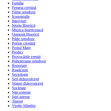
Familia
Femeia creștină
Filme ortodoxe
Iconografie
Interviuri
Istoria Bisericii
Muzica bisericească
Oamenii Bisericii
Pilde ortodoxe
Poezie creştină
Postul Mare
Predici
Provocările vremii
Psihoterapie ortodoxă
Reportaje
Rugăciuni
Sectologie
Seri duhovnicești
Sfaturi duhovnicești
Societate
Știri externe
Ştiri interne
Tineret
Vieţile Sfinţilor