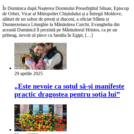
În Duminica după Nașterea Domnului Preasfințitul Siluan, Episcop
de Orhei, Vicar al Mitropoliei Chișinăului și a Întregii Moldove,
alături de un sobor de preoți și diaconi, a oficiat Sfânta și
Dumnezeiasca Liturghie la Mănăstirea Curchi. Evanghelia din
această Duminică îl prezintă pe Mântuitorul Hristos, ca pe un
pribeag, nevoit să plece cu familia în Egipt, […]
29 aprilie 2025
„Este nevoie ca soțul să-și manifeste
practic dragostea pentru soția lui”