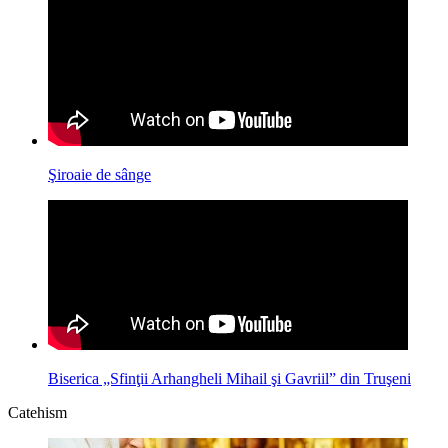
Şiroaie de sânge
Biserica „Sfinţii Arhangheli Mihail şi Gavriil” din Truşeni
Catehism