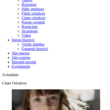
Tineret
Reportaje
Pilde ortodoxe
Filme ortodoxe
Citate ortodoxe
Poezie creştină
Rugăciuni
Sectologie
Video
Istoria bisericii
Vieţile sfinţilor
Oamenii bisericii
Ştiri interne
Știri externe
Întreabă preotul
Evenimente
Actualitate
Citate Ortodoxe