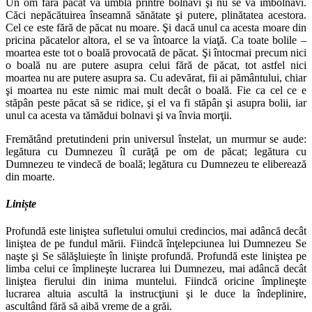
Un om fără păcat va umbla printre bolnavi şi nu se va îmbolnăvi.
Căci nepăcătuirea înseamnă sănătate şi putere, plinătatea acestora.
Cel ce este fără de păcat nu moare. Şi dacă unul ca acesta moare din
pricina păcatelor altora, el se va întoarce la viaţă. Ca toate bolile –
moartea este tot o boală provocată de păcat. Şi întocmai precum nici
o boală nu are putere asupra celui fără de păcat, tot ast­fel nici
moartea nu are putere asupra sa. Cu adevărat, fii ai pământului, chiar
şi moartea nu este nimic mai mult decât o boală. Fie ca cel ce e
stăpân peste păcat să se ridice, şi el va fi stăpân şi asupra bolii, iar
unul ca acesta va tă­mădui bolnavi şi va învia morţii.
Fremătând pretutindeni prin universul înstelat, un murmur se aude:
legătura cu Dumnezeu îl curăţă pe om de păcat; legătura cu
Dumnezeu te vindecă de boală; legătura cu Dumnezeu te eliberează
din moarte.
Liniște
Pro­fundă este liniştea sufletului omului credincios, mai adâncă decât
liniştea de pe fundul mării. Fiindcă înţe­lepciunea lui Dumnezeu Se
naşte şi Se sălăşluieşte în linişte profundă. Profundă este liniştea pe
limba celui ce împlineşte lucrarea lui Dumnezeu, mai adâncă decât
liniştea fierului din inima muntelui. Fiindcă ori­cine împlineşte
lucrarea altuia ascultă la instrucţiuni şi le duce la îndeplinire,
ascultând fără să aibă vreme de a grăi.