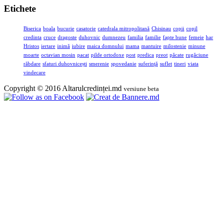
Etichete
Biserica
boala
bucurie
casatorie
catedrala mitropolitană
Chisinau
copii
copil
credinta
cruce
dragoste
duhovnic
dumnezeu
familia
familie
fapte bune
femeie
har
Hristos
iertare
inimă
iubire
maica domnului
mama
mantuire
milostenie
minune
moarte
octavian mosin
pacat
pilde ortodoxe
post
predica
preot
păcate
rugăciune
răbdare
sfaturi duhovnicești
smerenie
spovedanie
suferinţă
suflet
tineri
viata
vindecare
Copyright © 2016 Altarulcredinței.md
versiune beta