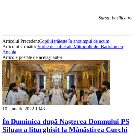
Sursa: basilica.ro
Articolul Precedent
Copilul trăiește în anotimpul de acum
Articolul Următor
Vorbe de suflet ale Mitropolitului Bartolomeu
Anania
Articole postate de același autor
10 ianuarie 2022
1343
În Duminica după Naşterea Domnului PS
Siluan a liturghisit la Mănăstirea Curchi