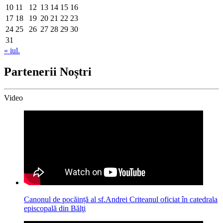
10
11
12
13
14
15
16
17
18
19
20
21
22
23
24
25
26
27
28
29
30
31
« iul.
Partenerii Noștri
Video
Canonul de pocăință al sf.Andrei Criteanul oficiat în catedrala
episcopală din Bălţi