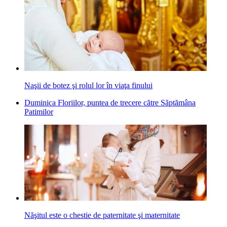
Naşii de botez şi rolul lor în viaţa finului
Duminica Floriilor, puntea de trecere către Săptămâna
Patimilor
Năşitul este o chestie de paternitate şi maternitate