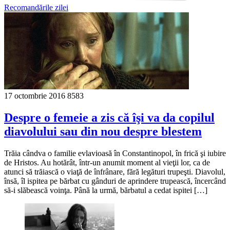
Recomandările zilei
17 octombrie 2016
8583
Despre o femeie a zis că îşi va da copilul
diavolului sau din nou despre blestem
Trăia cândva o familie evlavioasă în Constantinopol, în frică şi iubire
de Hristos. Au hotărât, într-un anumit moment al vieţii lor, ca de
atunci să trăiască o viaţă de înfrânare, fără legături trupeşti. Diavolul,
însă, îl ispitea pe bărbat cu gânduri de aprindere trupească, încercând
să-i slăbească voinţa. Până la urmă, bărbatul a cedat ispitei […]