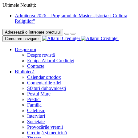
Ultimele Noutăți:
Admiterea 2026 – Programul de Master „Istoria și Cultura
Religiilor”
Adresează o întrebare preotului
Comutare navigare
Despre noi
Despre revistă
Echipa Altarul Credinței
Contacte
Bibliotecă
Calendar ortodox
Comentariile zilei
Sfaturi duhovnicești
Postul Mare
Predici
Familia
Catehism
Interviuri
Societate
Provocările vremii
Credință și medicină