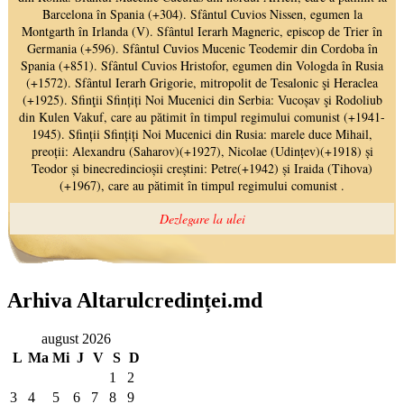
Arhiva Altarulcredinței.md
august 2026
L
Ma
Mi
J
V
S
D
1
2
3
4
5
6
7
8
9