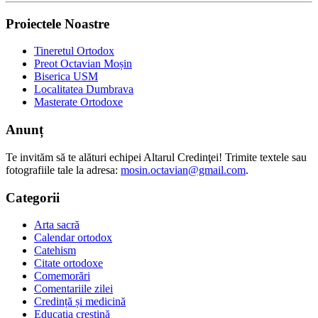
Proiectele Noastre
Tineretul Ortodox
Preot Octavian Moșin
Biserica USM
Localitatea Dumbrava
Masterate Ortodoxe
Anunț
Te invităm să te alături echipei Altarul Credinţei! Trimite textele sau
fotografiile tale la adresa:
mosin.octavian@gmail.com
.
Categorii
Arta sacră
Calendar ortodox
Catehism
Citate ortodoxe
Comemorări
Comentariile zilei
Credință și medicină
Educația creștină