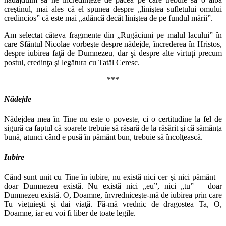
creştinul, mai ales că el spunea despre „liniştea sufletului omului
credincios” că este mai „adâncă decât liniştea de pe fundul mării”.
Am selectat câteva fragmente din „Rugăciuni pe malul lacului” în
care Sfântul Nicolae vorbeşte despre nădejde, încrederea în Hristos,
despre iubirea faţă de Dumnezeu, dar şi despre alte virtuţi precum
postul, credinţa şi legătura cu Tatăl Ceresc.
***
Nădejde
Nădejdea mea în Tine nu este o poveste, ci o cer­titudine la fel de
sigură ca faptul că soarele trebuie să răsară de la răsărit şi că sămânţa
bună, atunci când e pusă în pământ bun, trebuie să încolţească.
Iubire
Când sunt unit cu Tine în iubire, nu există nici cer şi nici pământ –
doar Dumnezeu există. Nu există nici „eu”, nici „tu” – doar
Dumnezeu există. O, Doamne, învredniceşte-mă de iubirea prin care
Tu vieţuieşti şi dai viaţă. Fă-mă vrednic de dragostea Ta, O,
Doamne, iar eu voi fi liber de toate legile.