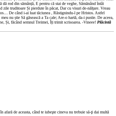
Dacă dă rod din sămânță, E pentru că stai de veghe, Sămănând întâi
d zile truditoare Și pierdute în păcat, Dar cu visuri de-nălțare. Vreau
los… De când i-ai luat tăciunea , Răstignindu-l pe Hristos. Astfel
 meu nu știe Să găsească a Ta cale; Are-o hartă, da-i pustie. De aceea,
ne, Și, făcând semnul Treimei, Îți trimit scrisoarea. -Vineee!
Plăcintă
 în afară de aceasta, când te iubeşte cineva nu trebuie să-ţi dai multă