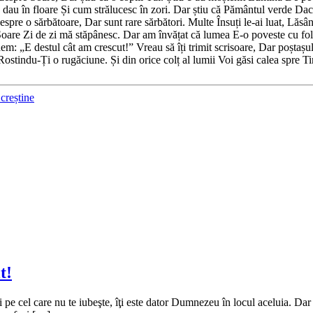
esc, dau în floare Și cum strălucesc în zori. Dar știu că Pământul verde 
espre o sărbătoare, Dar sunt rare sărbători. Multe Însuți le-ai luat, Lăsân
 și Soare Zi de zi mă stăpânesc. Dar am învățat că lumea E-o poveste cu fo
: „E destul cât am crescut!” Vreau să îți trimit scrisoare, Dar poștașul
ostindu-Ți o rugăciune. Și din orice colț al lumii Voi găsi calea spre Ti
 creștine
t!
şti pe cel care nu te iubeşte, îţi este dator Dumnezeu în locul aceluia. Dar