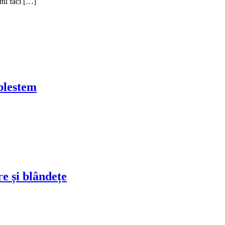
ă nu faci […]
 blestem
re și blândețe