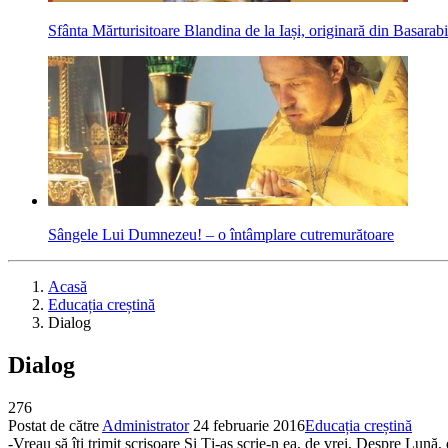
Sfânta Mărturisitoare Blandina de la Iași, originară din Basara
Sângele Lui Dumnezeu! – o întâmplare cutremurătoare
Acasă
Educația creștină
Dialog
Dialog
276
Postat de către
Administrator
24 februarie 2016
Educația creștină
-Vreau să îți trimit scrisoare Și Ți-aș scrie-n ea, de vrei, Despre Lu