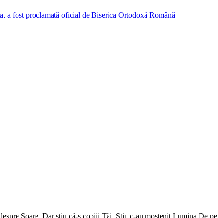
bia, a fost proclamată oficial de Biserica Ortodoxă Română
nă, despre Soare, Dar știu că-s copiii Tăi. Știu c-au moștenit Lumina De 