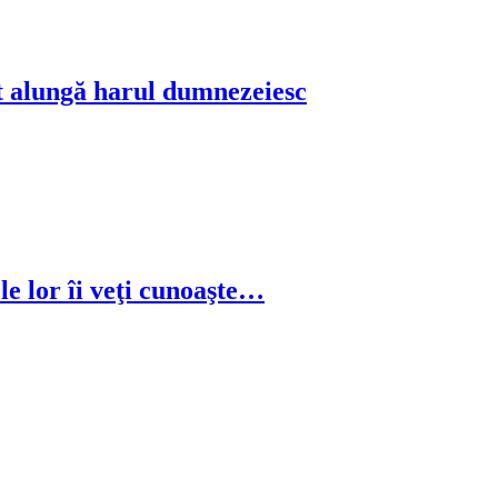
 alungă harul dumnezeiesc
e lor îi veţi cunoaşte…