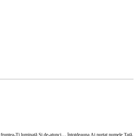
pe fruntea-Ți luminată Și de-atunci… întotdeauna Ai purtat numele Tată.