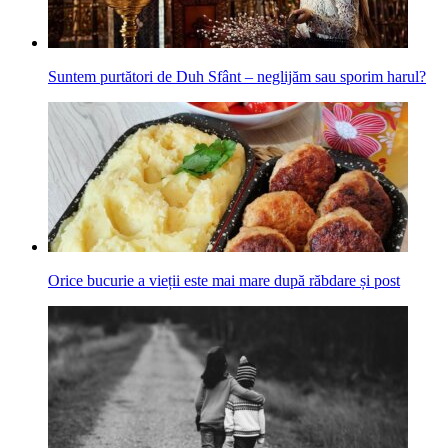
Suntem purtători de Duh Sfânt – neglijăm sau sporim harul?
Orice bucurie a vieții este mai mare după răbdare și post