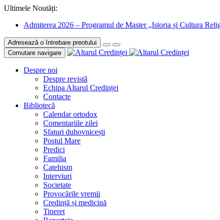
Ultimele Noutăți:
Admiterea 2026 – Programul de Master „Istoria și Cultura Relig
Adresează o întrebare preotului
Comutare navigare
Despre noi
Despre revistă
Echipa Altarul Credinței
Contacte
Bibliotecă
Calendar ortodox
Comentariile zilei
Sfaturi duhovnicești
Postul Mare
Predici
Familia
Catehism
Interviuri
Societate
Provocările vremii
Credință și medicină
Tineret