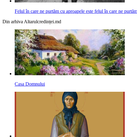
Felul în care ne purtăm cu aproapele este felul în care ne pur
Din arhiva Altarulcredinței.md
Casa Domnului