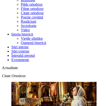
Reportaje
Pilde ortodoxe
Filme ortodoxe
Citate ortodoxe
Poezie creştină
Rugăciuni
Sectologie
Video
Istoria bisericii
Vieţile sfinţilor
Oamenii bisericii
Ştiri interne
Știri externe
Întreabă preotul
Evenimente
Actualitate
Citate Ortodoxe