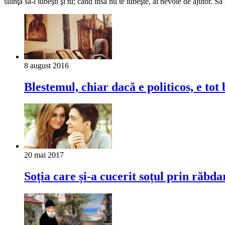
silinţă să-l iubeşti şi tu; când însă nu te iubeşte, ai nevoie de ajutor. S
8 august 2016
Blestemul, chiar dacă e politicos, e tot
20 mai 2017
Soția care și-a cucerit soțul prin răbda