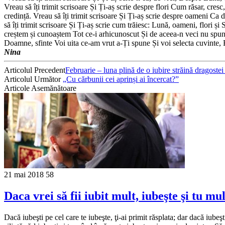
Vreau să îți trimit scrisoare Și Ți-aș scrie despre flori Cum răsar, cr
credință. Vreau să îți trimit scrisoare Și Ți-aș scrie despre oameni Ca d
să îți trimit scrisoare Și Ți-aș scrie cum trăiesc: Lună, oameni, flori
creștem și cunoaștem Tot ce-i arhicunoscut Și de aceea-n veci nu spunem
Doamne, sfinte Voi uita ce-am vrut a-Ți spune Și voi selecta cuvinte, R
Nina
Articolul Precedent
Februarie – luna plină de o iubire străină dragostei
Articolul Următor
„Cu cărbunii cei aprinși ai încercat?”
Articole Asemănătoare
21 mai 2018
58
Daca vrei să fii iubit mult, iubeşte şi tu mul
Dacă iubeşti pe cel care te iubeşte, ţi-ai primit răsplata; dar dacă iube