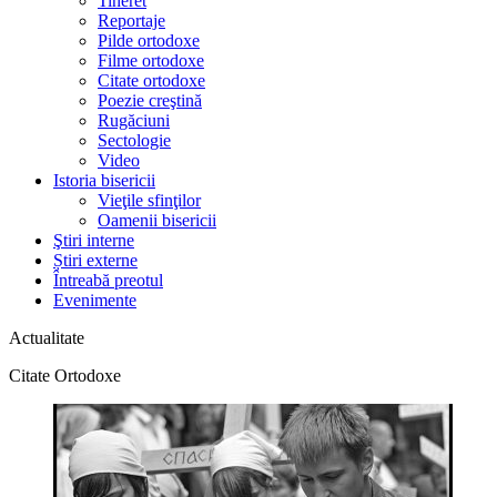
Tineret
Reportaje
Pilde ortodoxe
Filme ortodoxe
Citate ortodoxe
Poezie creştină
Rugăciuni
Sectologie
Video
Istoria bisericii
Vieţile sfinţilor
Oamenii bisericii
Ştiri interne
Știri externe
Întreabă preotul
Evenimente
Actualitate
Citate Ortodoxe