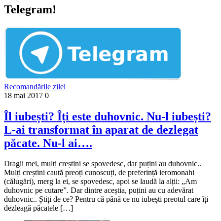
Telegram!
Recomandările zilei
18 mai 2017
0
Îl iubești? Îți este duhovnic. Nu-l iubești?
L-ai transformat în aparat de dezlegat
păcate. Nu-l ai….
Dragii mei, mulți creștini se spovedesc, dar puțini au duhovnic..
Mulți creștini caută preoți cunoscuți, de preferință ieromonahi
(călugări), merg la ei, se spovedesc, apoi se laudă la alții: „Am
duhovnic pe cutare”. Dar dintre aceștia, puțini au cu adevărat
duhovnic.. Știți de ce? Pentru că până ce nu iubești preotul care îți
dezleagă păcatele […]