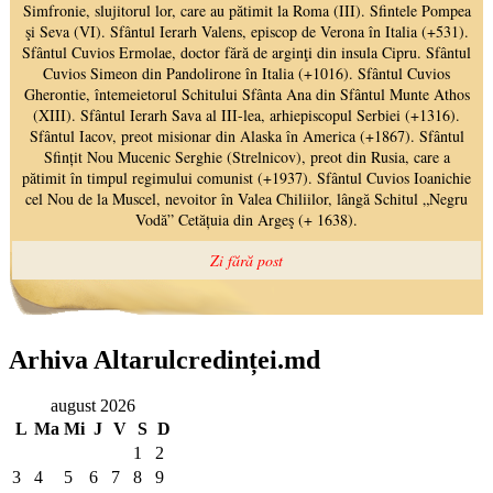
Arhiva Altarulcredinței.md
august 2026
L
Ma
Mi
J
V
S
D
1
2
3
4
5
6
7
8
9