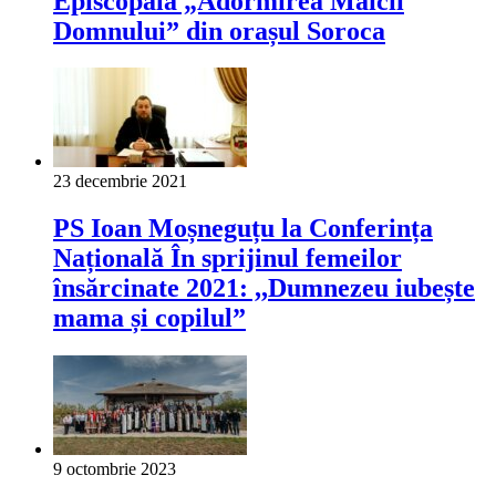
Episcopală „Adormirea Maicii
Domnului” din orașul Soroca
23 decembrie 2021
PS Ioan Moșneguțu la Conferința
Națională În sprijinul femeilor
însărcinate 2021: ,,Dumnezeu iubește
mama și copilul”
9 octombrie 2023