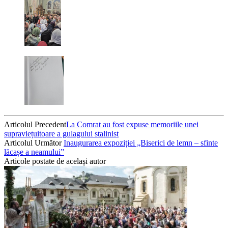
Articolul Precedent
La Comrat au fost expuse memoriile unei
supraviețuitoare a gulagului stalinist
Articolul Următor
Inaugurarea expoziției „Biserici de lemn – sfinte
lăcașe a neamului”
Articole postate de același autor