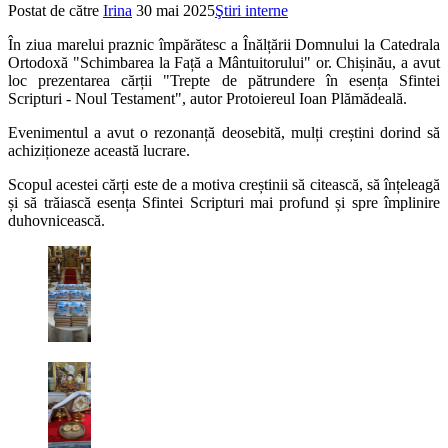
Postat de către
Irina
30 mai 2025
Ştiri interne
În ziua marelui praznic împărătesc a Înălțării Domnului la Catedrala
Ortodoxă "Schimbarea la Față a Mântuitorului" or. Chișinău, a avut
loc prezentarea cărții "Trepte de pătrundere în esența Sfintei
Scripturi - Noul Testament", autor Protoiereul Ioan Plămădeală.
Evenimentul a avut o rezonanță deosebită, mulți creștini dorind să
achiziționeze această lucrare.
Scopul acestei cărți este de a motiva creștinii să citească, să înțeleagă
și să trăiască esența Sfintei Scripturi mai profund și spre împlinire
duhovnicească.