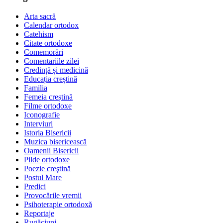
Arta sacră
Calendar ortodox
Catehism
Citate ortodoxe
Comemorări
Comentariile zilei
Credință și medicină
Educația creștină
Familia
Femeia creștină
Filme ortodoxe
Iconografie
Interviuri
Istoria Bisericii
Muzica bisericească
Oamenii Bisericii
Pilde ortodoxe
Poezie creştină
Postul Mare
Predici
Provocările vremii
Psihoterapie ortodoxă
Reportaje
Rugăciuni