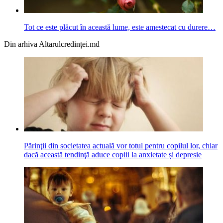
Tot ce este plăcut în această lume, este amestecat cu durere…
Din arhiva Altarulcredinței.md
Părinţii din societatea actuală vor totul pentru copilul lor, chiar
dacă această tendinţă aduce copiii la anxietate și depresie