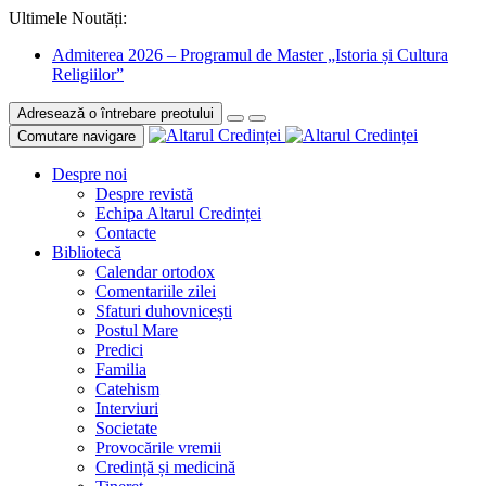
Ultimele Noutăți:
Admiterea 2026 – Programul de Master „Istoria și Cultura
Religiilor”
Adresează o întrebare preotului
Comutare navigare
Despre noi
Despre revistă
Echipa Altarul Credinței
Contacte
Bibliotecă
Calendar ortodox
Comentariile zilei
Sfaturi duhovnicești
Postul Mare
Predici
Familia
Catehism
Interviuri
Societate
Provocările vremii
Credință și medicină