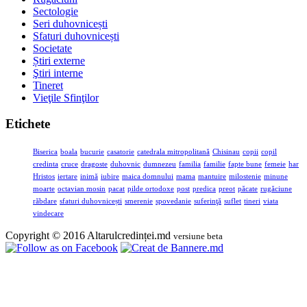
Sectologie
Seri duhovnicești
Sfaturi duhovnicești
Societate
Știri externe
Ştiri interne
Tineret
Vieţile Sfinţilor
Etichete
Biserica
boala
bucurie
casatorie
catedrala mitropolitană
Chisinau
copii
copil
credinta
cruce
dragoste
duhovnic
dumnezeu
familia
familie
fapte bune
femeie
har
Hristos
iertare
inimă
iubire
maica domnului
mama
mantuire
milostenie
minune
moarte
octavian mosin
pacat
pilde ortodoxe
post
predica
preot
păcate
rugăciune
răbdare
sfaturi duhovnicești
smerenie
spovedanie
suferinţă
suflet
tineri
viata
vindecare
Copyright © 2016 Altarulcredinței.md
versiune beta