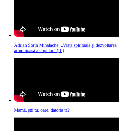
Adrian Sorin Mihalache: „Viaţa spirituală şi dezvoltarea
armonioasă a copiilor” (III)
Mamă, ştii tu, oare, datoria ta?