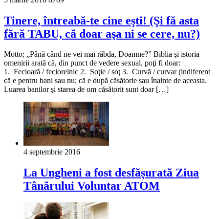
Tinere, întreabă-te cine eşti! (Şi fă asta
fără TABU, că doar aşa ni se cere, nu?)
Motto; „Până când ne vei mai răbda, Doamne?” Biblia şi istoria
omenirii arată că, din punct de vedere sexual, poţi fi doar:
1. Fecioară / feciorelnic 2. Soţie / soţ 3. Curvă / curvar (indiferent
că e pentru bani sau nu; că e după căsătorie sau înainte de aceasta.
Luarea banilor şi starea de om căsătorit sunt doar […]
4 septembrie 2016
La Ungheni a fost desfășurată Ziua
Tânărului Voluntar ATOM