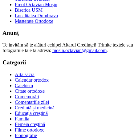
Preot Octavian Moșin
Biserica USM
Localitatea Dumbrava
Masterate Ortodoxe
Anunț
Te invităm să te alături echipei Altarul Credinţei! Trimite textele sau
fotografiile tale la adresa:
mosin.octavian@gmail.com
.
Categorii
Arta sacră
Calendar ortodox
Catehism
Citate ortodoxe
Comemorări
Comentariile zilei
Credință și medicină
Educația creștină
Familia
Femeia creștină
Filme ortodoxe
Iconografie