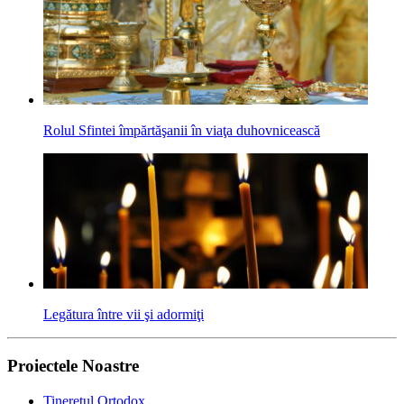
Rolul Sfintei împărtăşanii în viaţa duhov­nicească
Legătura între vii şi adormiţi
Proiectele Noastre
Tineretul Ortodox