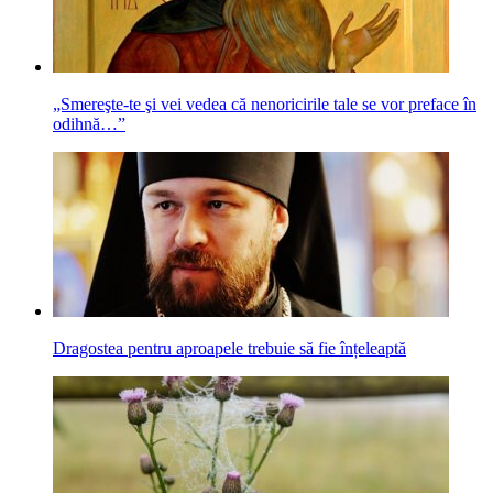
„Smereşte-te şi vei vedea că nenoricirile tale se vor preface în
odihnă…”
Dragostea pentru aproapele trebuie să fie înțeleaptă