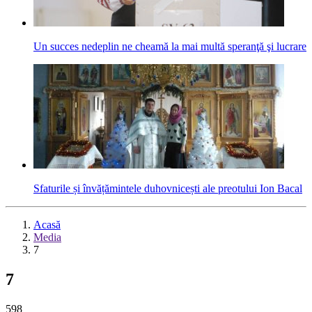
Un succes nedeplin ne cheamă la mai multă speranţă şi lucrare
Sfaturile și învățămintele duhovnicești ale preotului Ion Bacal
Acasă
Media
7
7
598