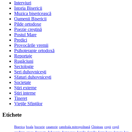
Interviuri
Istoria Bisericii
Muzica bisericească
Oamenii Bisericii
Pilde ortodoxe
Poezie creştină
Postul Mare
Predici
Provocările vremii
Psihoterapie ortodoxă
Reportaje
Rugăciuni
Sectologie
Seri duhovnicești
Sfaturi duhovnicești
Societate
Știri externe
Ştiri interne
Tineret
Vieţile Sfinţilor
Etichete
Biserica
boala
bucurie
casatorie
catedrala mitropolitană
Chisinau
copii
copil