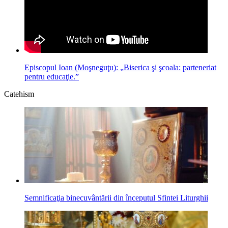
Episcopul Ioan (Moşneguţu): „Biserica şi şcoala: parteneriat
pentru educaţie.”
Catehism
Semnificaţia binecuvântării din începutul Sfintei Liturghii