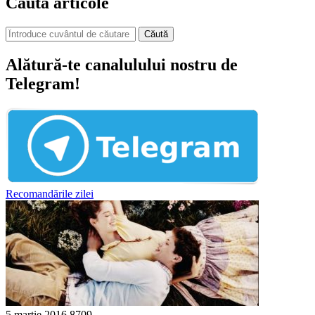
Caută articole
Căută
Alătură-te canalulului nostru de
Telegram!
Recomandările zilei
5 martie 2016
8709