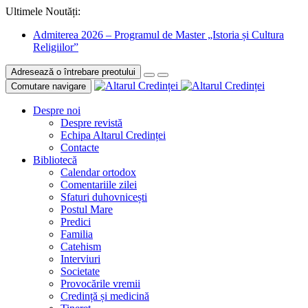
Ultimele Noutăți:
Admiterea 2026 – Programul de Master „Istoria și Cultura
Religiilor”
Adresează o întrebare preotului
Comutare navigare
Despre noi
Despre revistă
Echipa Altarul Credinței
Contacte
Bibliotecă
Calendar ortodox
Comentariile zilei
Sfaturi duhovnicești
Postul Mare
Predici
Familia
Catehism
Interviuri
Societate
Provocările vremii
Credință și medicină