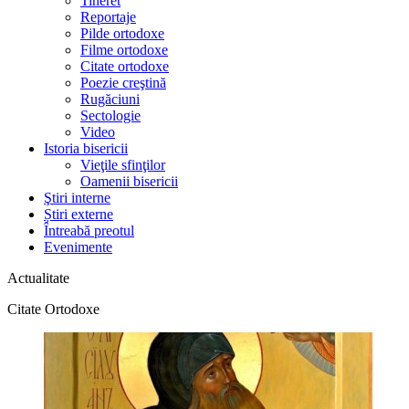
Tineret
Reportaje
Pilde ortodoxe
Filme ortodoxe
Citate ortodoxe
Poezie creştină
Rugăciuni
Sectologie
Video
Istoria bisericii
Vieţile sfinţilor
Oamenii bisericii
Ştiri interne
Știri externe
Întreabă preotul
Evenimente
Actualitate
Citate Ortodoxe