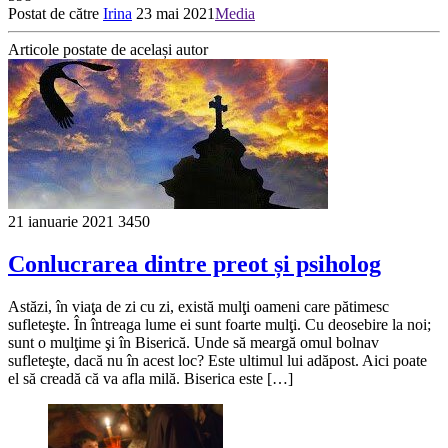
Postat de către
Irina
23 mai 2021
Media
Articole postate de același autor
21 ianuarie 2021
3450
Conlucrarea dintre preot și psiholog
Astăzi, în viaţa de zi cu zi, există mulţi oameni care pătimesc
sufleteşte. În întreaga lume ei sunt foarte mulţi. Cu deosebire la noi;
sunt o mulţime şi în Biserică. Unde să meargă omul bolnav
sufleteşte, dacă nu în acest loc? Este ultimul lui adăpost. Aici poate
el să creadă că va afla milă. Biserica este […]