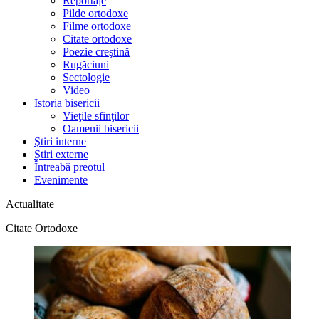
Reportaje
Pilde ortodoxe
Filme ortodoxe
Citate ortodoxe
Poezie creştină
Rugăciuni
Sectologie
Video
Istoria bisericii
Vieţile sfinţilor
Oamenii bisericii
Ştiri interne
Știri externe
Întreabă preotul
Evenimente
Actualitate
Citate Ortodoxe