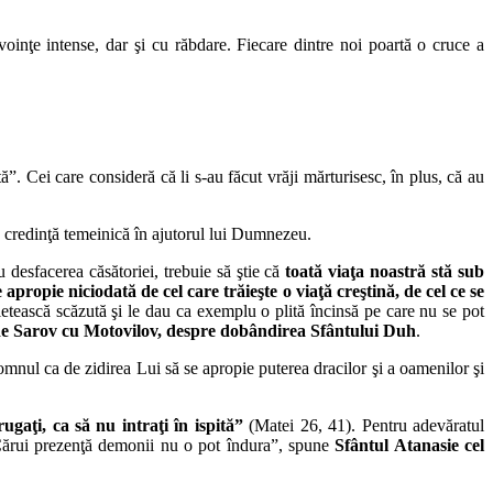
inţe intense, dar şi cu răbdare. Fiecare dintre noi poartă o cruce a
ă”. Cei care consideră că li s-au făcut vrăji mărturisesc, în plus, că au
ă o credinţă temeinică în ajutorul lui Dumnezeu.
u desfacerea căsătoriei, trebuie să ştie că
toată viaţa noastră stă sub
 apropie niciodată de cel care trăieşte o viaţă creştină, de cel ce se
fletească scăzută şi le dau ca exemplu o plită încinsă pe care nu se pot
 de Sarov cu Motovilov, despre dobândirea Sfântului Duh
.
omnul ca de zidirea Lui să se apropie puterea dracilor şi a oamenilor şi
ugaţi, ca să nu intraţi în ispită”
(Matei 26, 41). Pentru adevăratul
 Cărui prezenţă demonii nu o pot îndura”, spune
Sfântul Atanasie cel