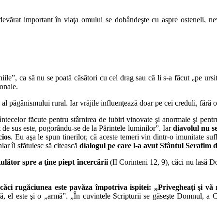
evărat important în viaţa omului se dobândeşte cu aspre osteneli, nevo
.
le”, ca să nu se poată căsători cu cel drag sau că li s-a făcut „pe ursit
ionale.
i al păgânismului rural. Iar vrăjile influenţează doar pe cei creduli, făr
ntecelor făcute pentru stârnirea de iubiri vinovate şi anormale şi pentr
it de sus este, pogorându-se de la Părintele luminilor”. Iar
diavolul nu se
cios
. Eu aşa le spun tinerilor, că aceste temeri vin dintr-o imunitate su
ar îi sfătuiesc să citească
dialogul pe care l-a avut Sfântul Serafim
ulător spre a ţine piept încercării
(II Corinteni 12, 9), căci nu lasă D
ăci rugăciunea este pavăza împotriva ispitei: „Privegheaţi şi vă r
, el este şi o „armă”. „În cuvintele Scripturii se găseşte Domnul, a