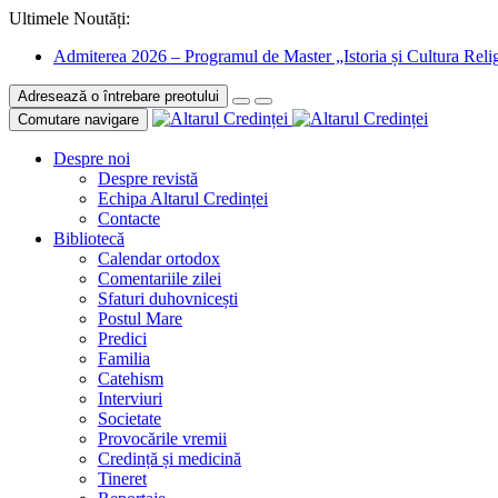
Ultimele Noutăți:
Admiterea 2026 – Programul de Master „Istoria și Cultura Relig
Adresează o întrebare preotului
Comutare navigare
Despre noi
Despre revistă
Echipa Altarul Credinței
Contacte
Bibliotecă
Calendar ortodox
Comentariile zilei
Sfaturi duhovnicești
Postul Mare
Predici
Familia
Catehism
Interviuri
Societate
Provocările vremii
Credință și medicină
Tineret