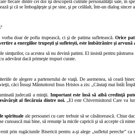
are fiecare dintre cei doi îşi descoperă culmile personalităţii sale, în sp
 şi că se îmbogăţeşte şi pe sine, şi pe celălalt, într-un dialog sincer al iu
e?
 vorba doar de pofta trupească, ci şi de patima sufletească.
Orice pati
rtire a energiilor trupeşti şi sufleteşti, este îmbătrânire şi arvună 
e simţurilor, ca acestea să nu devină patimi. El insistă pentru păstrarea cu
u adevărat dacă primeşte trupuri curate.
 criteriile de alegere a partenerului de viaţă. De asemenea, să ceară bi
e vieţii, căci Însuşi Mântuitorul Iisus Hristos a zis: „Căutaţi mai întâi Îm
uminată judecată a minţii.
Important este însă să aibă credinţă put
ăvârşit al fiecăruia dintre noi.
„El este Chivernisitorul Care va lumi
ile spirituale
ale persoanei cu care trebuie să se căsătorească. Chiar da
ă se cunoască mai bine, să renunţe la micile capricii şi să accepte că nim
venit prin rugăciunile Bisericii pentru a-şi alege „sufletul pereche” c