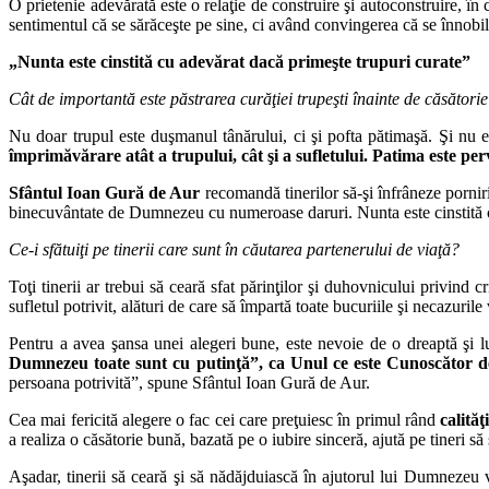
O prietenie adevărată este o relaţie de construire şi autoconstruire, în c
sentimentul că se sărăceşte pe sine, ci având convingerea că se înnobilează
„Nunta este cinstită cu adevărat dacă primeşte trupuri curate”
Cât de importantă este păstrarea curăţiei trupeşti înainte de căsători
Nu doar trupul este duşmanul tânărului, ci şi pofta pătimaşă. Şi nu e
împrimăvărare atât a trupului, cât şi a sufletului. Patima este perve
Sfântul Ioan Gură de Aur
recomandă tinerilor să-şi înfrâneze porniril
binecuvântate de Dumnezeu cu numeroase daruri. Nunta este cinstită c
Ce-i sfătuiţi pe tinerii care sunt în căutarea partenerului de viaţă?
Toţi tinerii ar trebui să ceară sfat părinţilor şi duhovnicului privind
sufletul potrivit, alături de care să împartă toate bucuriile şi necazuril
Pentru a avea şansa unei alegeri bune, este nevoie de o dreaptă şi l
Dumnezeu toate sunt cu putinţă”, ca Unul ce este Cunoscător des
persoana potrivită”, spune Sfântul Ioan Gură de Aur.
Cea mai fericită alegere o fac cei care preţuiesc în primul rând
calităţ
a realiza o căsătorie bună, bazată pe o iubire sinceră, ajută pe tineri s
Aşadar, tinerii să ceară şi să nădăjduiască în ajutorul lui Dumnezeu 