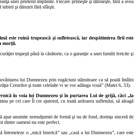
eranţa unei prietenii împlinite. Fiecare primeşte şi dăruieşte, fără a avea
birii şi dăruirii fără sfârşit.
mă este ruină trupească şi sufletească, iar despătimirea firii este
a morţii.
răţiei trupeşti până la căsătorie, ca o garanţie a unei familii fericite şi
necuvântarea lui Dumnezeu prin rugăciuni stăruitoare ca să poată întâlni
părăţia Cerurilor şi toate celelalte vi se vor adăuga vouă” (Matei 6, 33).
ernică în voia lui Dumnezeu şi în purtarea Lui de grijă, căci „la
na pe cei care Îi cer ajutorul, cu toată ardoarea sufletului, să aleagă
că apar anumite nemulţumiri de formă şi nu de fond, dorinţa sinceră de
eni dintre oameni nu este perfect.
a să întemeieze o „mică biserică” sau „casă a lui Dumnezeu”, care este