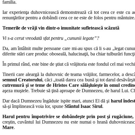
familia.
Iar experienţa duhovnicească demonstrează că tot ceea ce este cu ad
renunţărilor pentru a dobândi ceea ce ne este de folos pentru mântuire
Temerile de vrăji vin dintr-o imunitate sufletească scăzută
Vi s-a cerut vreodată sfat pentru „cununii legate”?
Da, am întâlnit multe persoane care mi-au spus că li s-au „legat cununii
diferite stări care produc oboseală, halucinaţii, ba chiar tulburări funcţ
În primul rând, este bine de ştiut că vrăjitoria este fondul cel mai vech
Tinerii care aleargă la duhovnic de teama vrăjilor, farmecelor, a descâ
semnul Creatorului
, căci „toată darea cea bună şi tot darul desăvârş
cutremură şi se teme de Hristos Care sălăşluieşte în omul credin
aşeza muştele. Trebuie să ţină aproape de Dumnezeu, de harul Lui. Chi
Dar dacă Dumnezeu îngăduie ispite mari, atunci El dă şi
harul îndest
să-şi împlinească voia lor, spune
Sfântul Isaac Sirul
.
Harul pentru împotrivire se dobândeşte prin post şi rugăciune, c
creştin, cuvântul lui Dumnezeu nu este numai o hrană duhovnicească
Mare
.