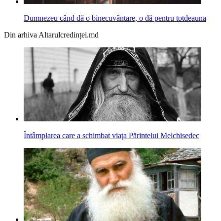
Dumnezeu când dă o binecuvântare, o dă pentru totdeauna
Din arhiva Altarulcredinței.md
Întâmplarea care a schimbat viaţa Părintelui Melchisedec