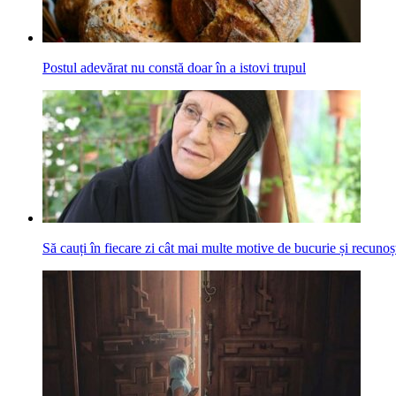
Postul adevărat nu constă doar în a istovi trupul
Să cauți în fiecare zi cât mai multe motive de bucurie și recunoș