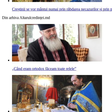
Creștinii se vor mântui numai prin răbdarea necazurilor și prin 
Din arhiva Altarulcredinței.md
„Când eram ortodox făceam toate relele”