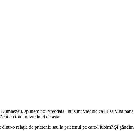
 lui Dumnezeu, spunem noi vreodată „nu sunt vrednic ca El să vină până
ăcut cu totul nevrednici de asta.
 dintr-o relaţie de prietenie sau la prietenul pe care-l iubim? Şi gândim