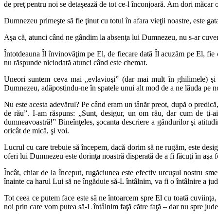
de preţ pentru noi se detaşează de tot ce-l înconjoară. Am dori măcar o
Dumnezeu primeşte să fie ţinut cu totul în afara vieţii noastre, este gat
Aşa că, atunci când ne gândim la absenţa lui Dumnezeu, nu s-ar cuveni
Întotdeauna Îl învinovăţim pe El, de fiecare dată Îl acuzăm pe El, fie
nu răspunde niciodată atunci când este chemat.
Uneori suntem ceva mai „evlavioşi” (dar mai mult în ghilimele) şi 
Dumnezeu, adăpostindu-ne în spatele unui alt mod de a ne lăuda pe noi
Nu este acesta adevărul? Pe când eram un tânăr preot, după o predică, u
de rău”. I-am răspuns: „Sunt, desigur, un om rău, dar cum de ţi-ai 
dumneavoastră!” Bineînţeles, şocanta descriere a gândurilor şi atitudi
oricât de mică, şi voi.
Lucrul cu care trebuie să începem, dacă dorim să ne rugăm, este desigu
oferi lui Dumnezeu este dorinţa noastră disperată de a fi făcuţi în aşa 
Încât, chiar de la început, rugăciunea este efectiv urcuşul nostru 
înainte ca harul Lui să ne îngăduie să-L întâlnim, va fi o întâlnire a jud
Tot ceea ce putem face este să ne întoarcem spre El cu toată cuviinţa,
noi prin care vom putea să-L întâlnim faţă către faţă – dar nu spre jude