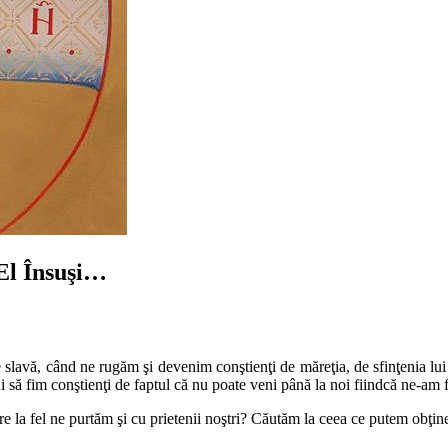
El Însuşi…
n de slavă, când ne rugăm şi devenim conştienţi de măreţia, de sfinţenia
 să fim conştienţi de faptul că nu poate veni până la noi fiindcă ne-am f
e la fel ne purtăm şi cu prietenii noştri? Căutăm la ceea ce putem obţine