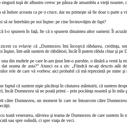
 singură tuşă de albastru ceresc pe pânza de ansamblu a vieţii noastre, c
a să îndure aceasta ca pe o cruce, dar nu primeşte să fie doar o parte a vi
 să ne întrebăm pe noi înşine: pe cine învinovăţim de fapt?
 că I-o spunem în faţă, fie că o spunem dinaintea altor oameni: Îl acuză
zicem cu evlavie că „Dumnezeu îmi încearcă răbdarea, credinţa, smere
 înşine, într-atât suntem de răbdători, încât Îl putem răbda chiar şi p
na din multele pe care le-am ţinut într-o parohie, o tânără a venit la m
dat seama de asta?” Atunci ea a zis: „Fiindcă ne-aţi descris atât de b
nilor rele de care vă vorbesc aici probabil că mă reprezintă pe mine şi 
r faptul că suntem nişte păcătoşi în căutarea mântuirii, că suntem despr
fel, încât Dumnezeu să ne poată primi – prin pocăinţa noastră şi în mila ş
smerit către Dumnezeu, un moment în care ne întoarcem către Dumnezeu 
ecăţii.
 cu toată venerarea, slăvirea şi teama de Dumnezeu de care suntem în star
cată sau spre osândă, ci spre viaţa de veci.