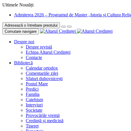
Ultimele Noutăți:
Admiterea 2026 – Programul de Master „Istoria și Cultura Relig
Adresează o întrebare preotului
Comutare navigare
Despre noi
Despre revistă
Echipa Altarul Credinței
Contacte
Bibliotecă
Calendar ortodox
Comentariile zilei
Sfaturi duhovnicești
Postul Mare
Predici
Familia
Catehism
Interviuri
Societate
Provocările vremii
Credință și medicină
Tineret