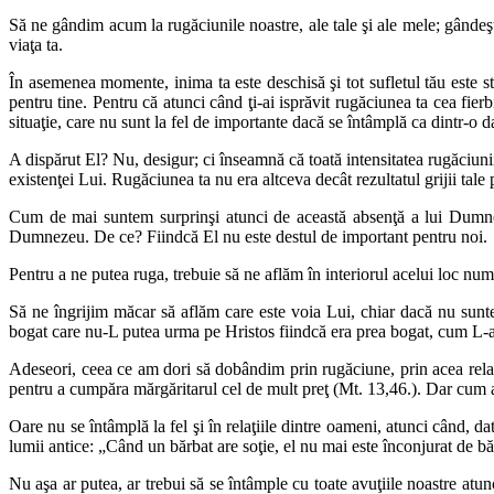
Să ne gândim acum la rugăciunile noastre, ale tale şi ale mele; gândeşt
viaţa ta.
În asemenea momente, inima ta este deschisă şi tot sufletul tău este
pentru tine. Pentru că atunci când ţi-ai isprăvit rugăciunea ta cea fie
situaţie, care nu sunt la fel de importante dacă se întâmplă ca dintr-o 
A dispărut El? Nu, desigur; ci înseamnă că toată intensitatea rugăciunii 
existenţei Lui. Rugăciunea ta nu era altceva decât rezultatul grijii 
Cum de mai suntem surprinşi atunci de această absenţă a lui Dumne
Dumnezeu. De ce? Fiindcă El nu este destul de important pentru noi.
Pentru a ne putea ruga, trebuie să ne aflăm în interiorul acelui loc n
Să ne îngrijim măcar să aflăm care este voia Lui, chiar dacă nu su
bogat care nu-L putea urma pe Hristos fiindcă era prea bogat, cum L-
Adeseori, ceea ce am dori să dobândim prin rugăciune, prin acea rela
pentru a cumpăra mărgăritarul cel de mult preţ (Mt. 13,46.). Dar cum
Oare nu se întâmplă la fel şi în relaţiile dintre oameni, atunci când, d
lumii antice: „Când un bărbat are soţie, el nu mai este înconjurat de bă
Nu aşa ar putea, ar trebui să se întâmple cu toate avuţiile noastre at