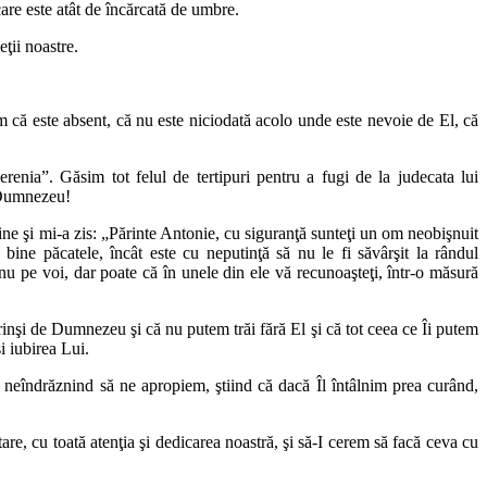
are este atât de încărcată de umbre.
eţii noastre.
m că este absent, că nu este niciodată acolo unde este nevoie de El, că
nia”. Găsim tot felul de tertipuri pentru a fugi de la judecata lui
e Dumnezeu!
ine şi mi-a zis: „Părinte Antonie, cu siguranţă sunteţi un om neobişnuit
ine păcatele, încât este cu neputinţă să nu le fi săvârşit la rândul
nu pe voi, dar poate că în unele din ele vă recunoaşteţi, într-o măsură
inşi de Dumnezeu şi că nu putem trăi fără El şi că tot ceea ce Îi putem
i iubirea Lui.
neîndrăznind să ne apropiem, ştiind că dacă Îl întâlnim prea curând,
e, cu toată atenţia şi dedicarea noastră, şi să-I cerem să facă ceva cu