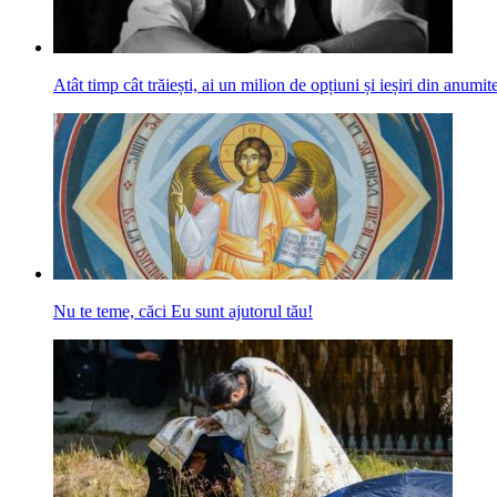
Atât timp cât trăiești, ai un milion de opțiuni și ieșiri din anumite
Nu te teme, căci Eu sunt ajutorul tău!