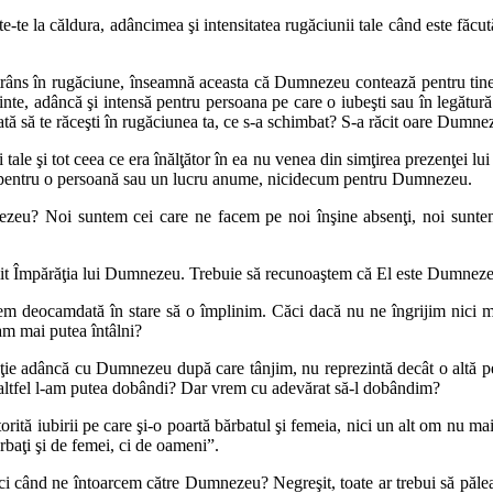
e-te la căldura, adâncimea şi intensitatea rugăciunii tale când este făcut
 strâns în rugăciune, înseamnă aceasta că Dumnezeu contează pentru ti
rbinte, adâncă şi intensă pentru persoana pe care o iubeşti sau în legătur
dată să te răceşti în rugăciunea ta, ce s-a schimbat? S-a răcit oare Dumn
tale şi tot ceea ce era înălţător în ea nu venea din simţirea prezenţei lu
tale pentru o persoană sau un lucru anume, nicidecum pentru Dumnezeu.
zeu? Noi suntem cei care ne facem pe noi înşine absenţi, noi suntem
umit Împărăţia lui Dumnezeu. Trebuie să recunoaştem că El este Dumnezeu
ntem deocamdată în stare să o împlinim. Căci dacă nu ne îngrijim nici
am mai putea întâlni?
ţie adâncă cu Dumnezeu după care tânjim, nu reprezintă decât o altă per
 altfel l-am putea dobândi? Dar vrem cu adevărat să-l dobândim?
atorită iubirii pe care şi-o poartă bărbatul şi femeia, nici un alt om nu m
rbaţi şi de femei, ci de oameni”.
unci când ne întoarcem către Dumnezeu? Negreşit, toate ar trebui să pălea