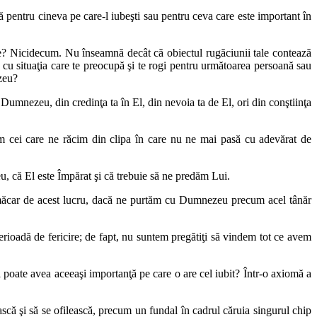
ă pentru cineva pe care-l iubeşti sau pentru ceva care este important în
ne? Nicidecum. Nu înseamnă decât că obiectul rugăciunii tale contează
ă cu situaţia care te preocupă şi te rogi pentru următoarea persoană sau
ezeu?
i Dumnezeu, din credinţa ta în El, din nevoia ta de El, ori din conştiinţa
 cei care ne răcim din clipa în care nu ne mai pasă cu adevărat de
, că El este Împărat şi că trebuie să ne predăm Lui.
 măcar de acest lucru, dacă ne purtăm cu Dumnezeu precum acel tânăr
ioadă de fericire; de fapt, nu suntem pregătiţi să vindem tot ce avem
ai poate avea aceeaşi importanţă pe care o are cel iubit? Într-o axiomă a
scă şi să se ofilească, precum un fundal în cadrul căruia singurul chip