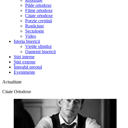
Reportaje
Pilde ortodoxe
Filme ortodoxe
Citate ortodoxe
Poezie creştină
Rugăciuni
Sectologie
Video
Istoria bisericii
Vieţile sfinţilor
Oamenii bisericii
Ştiri interne
Știri externe
Întreabă preotul
Evenimente
Actualitate
Citate Ortodoxe