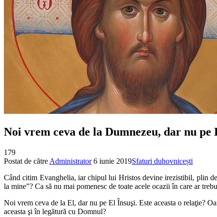
Noi vrem ceva de la Dumnezeu, dar nu pe 
179
Postat de către
Administrator
6 iunie 2019
Sfaturi duhovnicești
Când citim Evanghelia, iar chipul lui Hristos devine irezistibil, pli
la mine”? Ca să nu mai pomenesc de toate acele ocazii în care ar trebui
Noi vrem ceva de la El, dar nu pe El Însuşi. Este aceasta o relaţie? Oar
aceasta şi în legătură cu Domnul?