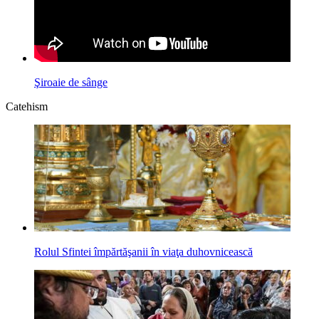
Şiroaie de sânge
Catehism
Rolul Sfintei împărtăşanii în viaţa duhov­nicească