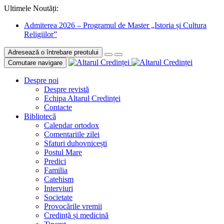
Ultimele Noutăți:
Admiterea 2026 – Programul de Master „Istoria și Cultura
Religiilor”
Adresează o întrebare preotului
Comutare navigare
Despre noi
Despre revistă
Echipa Altarul Credinței
Contacte
Bibliotecă
Calendar ortodox
Comentariile zilei
Sfaturi duhovnicești
Postul Mare
Predici
Familia
Catehism
Interviuri
Societate
Provocările vremii
Credință și medicină