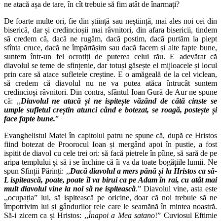
ne atacă așa de tare, în cît trebuie să fim atât de înarmați?
De foarte multe ori, fie din știință sau neștiință, mai ales noi cei din
biserică, dar și credincioșii mai râvnitori, din afara bisericii, tindem
să credem că, dacă ne rugăm, dacă postim, dacă purtăm la piept
sfînta cruce, dacă ne împărtășim sau dacă facem și alte fapte bune,
suntem într-un fel ocrotiți de puterea celui rău. E adevărat că
diavolul se teme de sfințenie, dar totuși găsește el mijloacele și locul
prin care să atace sufletele creștine. E o amăgeală de la cel viclean,
să credem că diavolul nu ne va putea atăca întrucât suntem
credincioși râvnitori. Din contra, sfântul Ioan Gură de Aur ne spune
că: ,,
Diavolul ne atacă și ne ispitește văzând de câtă cinste se
umple sufletul creștin atunci când e botezat, se roagă, postește și
face fapte bune.
”
Evanghelistul Matei în capitolul patru ne spune că, după ce Hristos
fiind botezat de Proorocul Ioan și mergând apoi în pustie, a fost
ispitit de diavol cu cele trei ori: să facă pietrele în pîine, să sară de pe
aripa templului și să i se închine că îi va da toate bogățiile lumii. Ne
spun Sfinții Părinți: ,,
Dacă diavolul a mers până și la Hristos ca să-
L ispitească, poate, poate îl va birui ca pe Adam în rai, cu atât mai
mult diavolul vine la noi să ne ispitească
.” Diavolul vine, asta este
,,ocupația” lui, să ispitească pe oricine, doar că noi trebuie să ne
împotrivim lui și gândurilor rele care le seamănă în mintea noastră.
Să-i zicem ca și Hristos: ,,
Înapoi a Mea satano
!” Cuviosul Eftimie