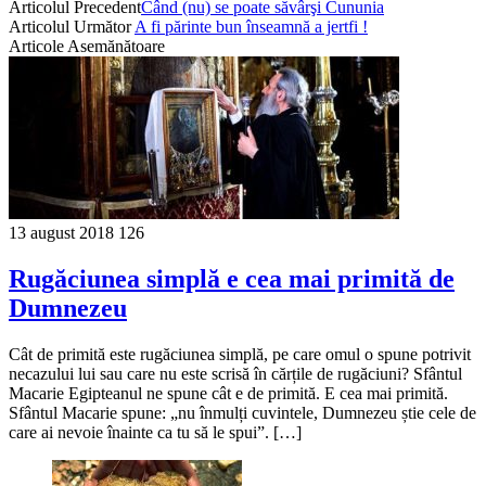
Articolul Precedent
Când (nu) se poate săvârşi Cununia
Articolul Următor
A fi părinte bun înseamnă a jertfi !
Articole Asemănătoare
13 august 2018
126
Rugăciunea simplă e cea mai primită de
Dumnezeu
Cât de primită este rugăciunea simplă, pe care omul o spune potrivit
necazului lui sau care nu este scrisă în cărțile de rugăciuni? Sfântul
Macarie Egipteanul ne spune cât e de primită. E cea mai primită.
Sfântul Macarie spune: „nu înmulți cuvintele, Dumnezeu știe cele de
care ai nevoie înainte ca tu să le spui”. […]