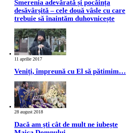
Smerenia adevărată și pocăința
desăvârșită – cele două vâsle cu care
trebuie să înaintăm duhovnicește
11 aprilie 2017
Veniți, împreună cu El să pătimim…
28 august 2018
Dacă am şti cât de mult ne iubeşte
Maica Domnului…