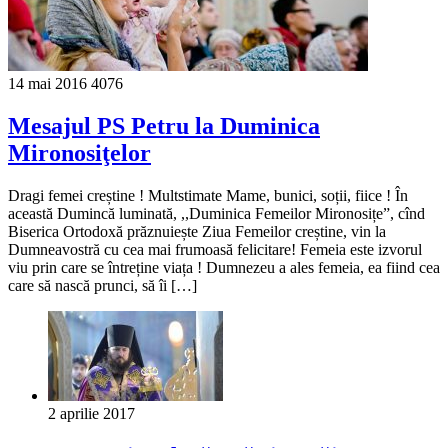
14 mai 2016
4076
Mesajul PS Petru la Duminica
Mironosiţelor
Dragi femei creștine ! Multstimate Mame, bunici, soții, fiice ! În
această Dumincă luminată, ,,Duminica Femeilor Mironosițe”, cînd
Biserica Ortodoxă prăznuiește Ziua Femeilor creștine, vin la
Dumneavostră cu cea mai frumoasă felicitare! Femeia este izvorul
viu prin care se întreține viața ! Dumnezeu a ales femeia, ea fiind cea
care să nască prunci, să îi […]
2 aprilie 2017