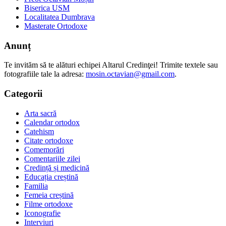
Biserica USM
Localitatea Dumbrava
Masterate Ortodoxe
Anunț
Te invităm să te alături echipei Altarul Credinţei! Trimite textele sau
fotografiile tale la adresa:
mosin.octavian@gmail.com
.
Categorii
Arta sacră
Calendar ortodox
Catehism
Citate ortodoxe
Comemorări
Comentariile zilei
Credință și medicină
Educația creștină
Familia
Femeia creștină
Filme ortodoxe
Iconografie
Interviuri