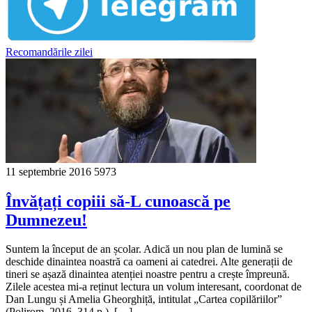
Recomandările zilei
11 septembrie 2016
5973
Învățați copiii să-L cunoască pe
Dumnezeu!
Suntem la început de an școlar. Adică un nou plan de lumină se
deschide dinaintea noastră ca oameni ai catedrei. Alte generații de
tineri se așază dinaintea atenției noastre pentru a crește împreună.
Zilele acestea mi-a reținut lectura un volum interesant, coordonat de
Dan Lungu și Amelia Gheorghiță, intitulat „Cartea copilăriilor”
(Polirom, 2016, 314 p.). […]