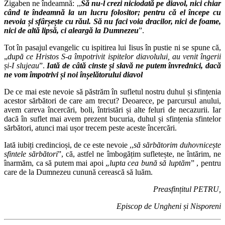
Zigaben ne îndeamnă: ,,
Să nu-l crezi niciodată pe diavol, nici chiar
când te îndeamnă la un lucru folositor; pentru că el începe cu
nevoia și sfârșește cu răul.
Să nu faci voia dracilor, nici de foame,
nici de altă lipsă, ci aleargă la Dumnezeu
”.
Tot în pasajul evangelic cu ispitirea lui Iisus în pustie ni se spune că,
„
după ce Hristos S-a împotrivit ispitelor diavolului, au venit îngerii
și-I slujeau
”.
Iată de câtă cinste și slavă ne putem învrednici, dacă
ne vom împotrivi și noi înșelătorului diavol
De ce mai este nevoie să păstrăm în sufletul nostru duhul și sfințenia
acestor sărbători de care am trecut? Deoarece, pe parcursul anului,
avem careva încercări, boli, întristări și alte feluri de necazurii. Iar
dacă în suflet mai avem prezent bucuria, duhul și sfințenia sfintelor
sărbători, atunci mai ușor trecem peste aceste încercări.
Iată iubiți credincioși, de ce este nevoie ,,
să sărbătorim duhovnicește
sfintele sărbători
”, că, astfel ne îmbogățim sufletește, ne întărim, ne
înarmăm, ca să putem mai apoi „
lupta cea bună să luptăm
” , pentru
care de la Dumnezeu cunună cerească să luăm.
Preasfințitul PETRU,
Episcop de Ungheni și Nisporeni