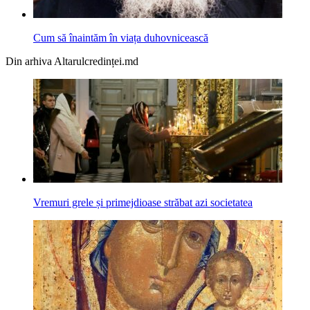
Cum să înaintăm în viața duhovnicească
Din arhiva Altarulcredinței.md
Vremuri grele și primejdioase străbat azi societatea