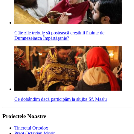
Câte zile trebuie să postească creştinii înainte de
Dumnezeiasca Împărtăşanie?
Ce dobândim dacă participăm la slujba Sf. Maslu
Proiectele Noastre
Tineretul Ortodox
Preot Octavian Moșin