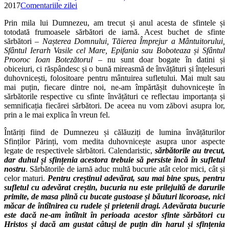
2017
Comentariile zilei
Prin mila lui Dumnezeu, am trecut și anul acesta de sfintele și
totodată frumoasele sărbători de iarnă. Acest buchet de sfinte
sărbători –
Nașterea Domnului, Tăierea Împrejur a Mântuitorului,
Sfântul Ierarh Vasile cel Mare, Epifania sau Boboteaza și Sfântul
Prooroc Ioan Botezătorul
– nu sunt doar bogate în datini și
obiceiuri, ci răspândesc și o bună mireasmă de învățături și înțelesuri
duhovnicești, folositoare pentru mântuirea sufletului. Mai mult sau
mai puțin, fiecare dintre noi, ne-am împărtășit duhovnicește în
sărbătorile respective cu sfinte învățături ce reflectau importanța și
semnificația fiecărei sărbători. De aceea nu vom zăbovi asupra lor,
prin a le mai explica în vreun fel.
Întăriți fiind de Dumnezeu și călăuziți de lumina învățăturilor
Sfinților Părinți, vom medita duhovnicește asupra unor aspecte
legate de respectivele sărbători. Calendaristic,
sărbătorile au trecut,
dar duhul și sfințenia acestora trebuie să persiste încă în sufletul
nostru
. Sărbătorile de iarnă aduc multă bucurie atât celor mici, cât și
celor maturi.
Pentru creștinul adevărat, sau mai bine spus, pentru
sufletul cu adevărat creștin, bucuria nu este prilejuită de darurile
primite, de masa plină cu bucate gustoase și băuturi licoroase, nici
măcar de întîlnirea cu rudele și prietenii dragi. Adevărata bucurie
este dacă ne-am întîlnit în perioada acestor sfinte sărbători cu
Hristos și dacă am gustat câtuși de puțin din harul și sfințenia