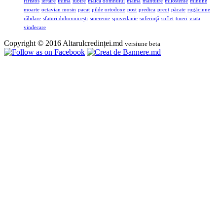
Hristos
iertare
inimă
iubire
maica domnului
mama
mantuire
milostenie
minune
moarte
octavian mosin
pacat
pilde ortodoxe
post
predica
preot
păcate
rugăciune
răbdare
sfaturi duhovnicești
smerenie
spovedanie
suferinţă
suflet
tineri
viata
vindecare
Copyright © 2016 Altarulcredinței.md
versiune beta