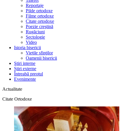
Tineret
Reportaje
Pilde ortodoxe
Filme ortodoxe
Citate ortodoxe
Poezie creştină
Rugăciuni
Sectologie
Video
Istoria bisericii
Vieţile sfinţilor
Oamenii bisericii
Ştiri interne
Știri externe
Întreabă preotul
Evenimente
Actualitate
Citate Ortodoxe