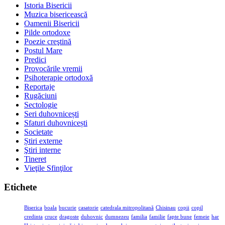
Istoria Bisericii
Muzica bisericească
Oamenii Bisericii
Pilde ortodoxe
Poezie creştină
Postul Mare
Predici
Provocările vremii
Psihoterapie ortodoxă
Reportaje
Rugăciuni
Sectologie
Seri duhovnicești
Sfaturi duhovnicești
Societate
Știri externe
Ştiri interne
Tineret
Vieţile Sfinţilor
Etichete
Biserica
boala
bucurie
casatorie
catedrala mitropolitană
Chisinau
copii
copil
credinta
cruce
dragoste
duhovnic
dumnezeu
familia
familie
fapte bune
femeie
har