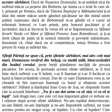
acestor sărbători.
Dacă de
Nașterea Domnului
, te-ai străduit să-ți fie
sufletul măcar ca peștera din Betleem, iar inima ca o iesle în care să-
L primești pe Hristos; dacă de
Tăierea Împrejur a Mântuitorului
ți-ai
tăiat din minte măcar unele gânduri păcătoase iar din inimă unele
patimi rușinoase; dacă de
Bobotează
te-ai gândit că e cazul să
reînoiești botezul ce l-am primit, prin botezul pocăinței și al
lacrimilor; dacă ai încercat în vreun fel să te împrietenești cu
Sfântul
Ierarh Vasile cel Mare și Sfântul Prooroc Ioan Botezătorul
, și ți-ai
dorit câtuși de puțin să le urmezi sfaturile și povețele mântuitoare,
înseamnă că, chiar dacă nu ai conșteintizat, totuși Hristos a fost
prezen în viața și sufletul tău.
Sfînții Părinți ne spun că, prin sfintele sărbători, mai ales cele mai
mari, Dumnezeu revărsă din belșuj, cu multă milă, binecuvântări
din înaltul cerului
, peste bieții pământeni necăjiți de povara
păcatelor. De aceea, în perioada acestor sfinte sărbători, ar fi fost
bine dacă sufletul s-ar fi hrănit, s-ar fi înarmat și s-ar fi încărcat cu
harul și binecuvântările cerești. Dar de ce oare Dumnezeu vrea și, ne
cheamă să fim oarecum înarmați cu harul și sfințenia acestor
sărbători? Sfântul și înțeleptul Ioan Gura de Aur, ne răspunde foarte
clar la această întrebare: „
Nu ți s-au dat arme ca să stai, ci ca să te
lupți
”. Iată dragii mei, care este cel mai important gând ce trebuie să-
l reținem după aceste sfinte sărbători. Ne-am ospătat duhovnicește,
ne-am întărit, ne-am înțelepțit și ne-am împodobit sufletul, iar toate
acestea pentru un singur scop, să luptăm. Cu cine să luptăm? Cine