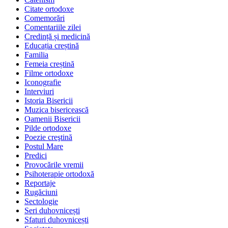
Citate ortodoxe
Comemorări
Comentariile zilei
Credință și medicină
Educația creștină
Familia
Femeia creștină
Filme ortodoxe
Iconografie
Interviuri
Istoria Bisericii
Muzica bisericească
Oamenii Bisericii
Pilde ortodoxe
Poezie creştină
Postul Mare
Predici
Provocările vremii
Psihoterapie ortodoxă
Reportaje
Rugăciuni
Sectologie
Seri duhovnicești
Sfaturi duhovnicești