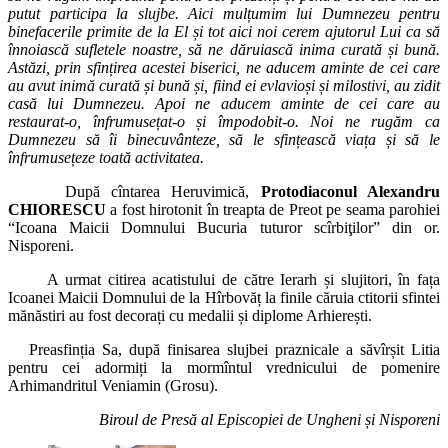
putut participa la slujbe. Aici mul­țumim lui Dumnezeu pentru
binefacerile primite de la El și tot aici noi cerem ajutorul Lui ca să
înnoiască sufletele noastre, să ne dăruiască inima curată și bună.
Astăzi, prin sfințirea acestei biserici, ne aducem aminte de cei care
au avut inimă curată și bună și, fiind ei evlavioși și milostivi, au zidit
casă lui Dumnezeu. Apoi ne aducem aminte de cei care au
restaurat-o, înfrumu­sețat-o și împodobit-o. Noi ne rugăm ca
Dumnezeu să îi binecuvânteze, să le sfințească viața și să le
înfrumusețeze toată activitatea.
După cîntarea Heruvimică,
Protodiaconul Alexandru
CHIORESCU
a fost hirotonit în treapta de Preot pe seama parohiei
“Icoana Maicii Domnului Bucuria tuturor scîrbiţilor” din or.
Nisporeni.
A urmat citirea acatistului de către Ierarh și slujitori, în fața
Icoanei Maicii Domnului de la Hîrbovăț la finile căruia ctitorii sfintei
mănăstiri au fost decorați cu medalii și diplome Arhierești.
Preasfinția Sa, după finisarea slujbei praznicale a săvîrșit Litia
pentru cei adormiți la mormîntul vrednicului de pomenire
Arhimandritul Veniamin (Grosu).
Biroul de Presă al Episcopiei de Ungheni și Nisporeni