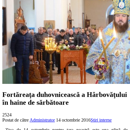
Fortăreaţa duhovnicească a Hârbovăţului
în haine de sărbătoare
2524
Postat de către
Administrator
14 octombrie 2016
Ştiri interne
Ziua de 14 octombrie pentru țara noastră este una plină de