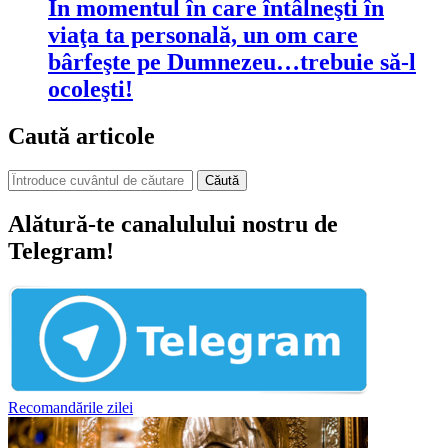
În momentul în care întâlneşti în
viaţa ta personală, un om care
bârfeşte pe Dumnezeu…trebuie să-l
ocoleşti!
Caută articole
Căută
Alătură-te canalulului nostru de
Telegram!
Recomandările zilei