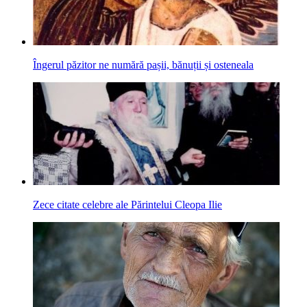
Îngerul păzitor ne numără pașii, bănuții și osteneala
Zece citate celebre ale Părintelui Cleopa Ilie