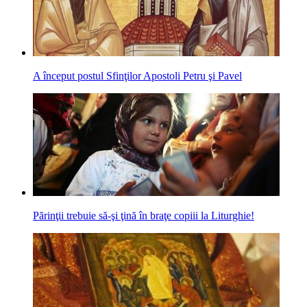
A început postul Sfinţilor Apostoli Petru şi Pavel
Părinţii trebuie să-şi ţină în braţe copiii la Liturghie!