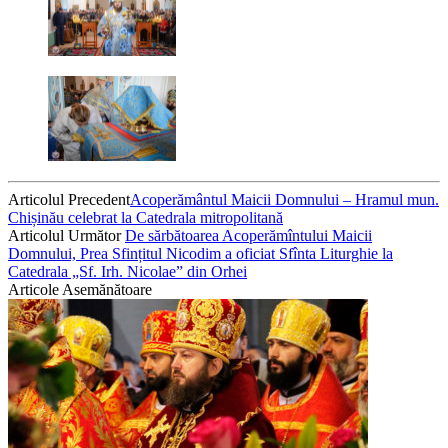
Articolul Precedent
Acoperământul Maicii Domnului – Hramul mun.
Chișinău celebrat la Catedrala mitropolitană
Articolul Următor
De sărbătoarea Acoperămîntului Maicii
Domnului, Prea Sfințitul Nicodim a oficiat Sfînta Liturghie la
Catedrala „Sf. Irh. Nicolae” din Orhei
Articole Asemănătoare