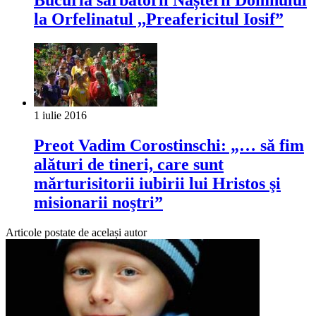
Bucuria sărbătorii Nașterii Domnului
la Orfelinatul ,,Preafericitul Iosif”
1 iulie 2016
Preot Vadim Corostinschi: „… să fim
alături de tineri, care sunt
mărturisitorii iubirii lui Hristos şi
misionarii noştri”
Articole postate de același autor