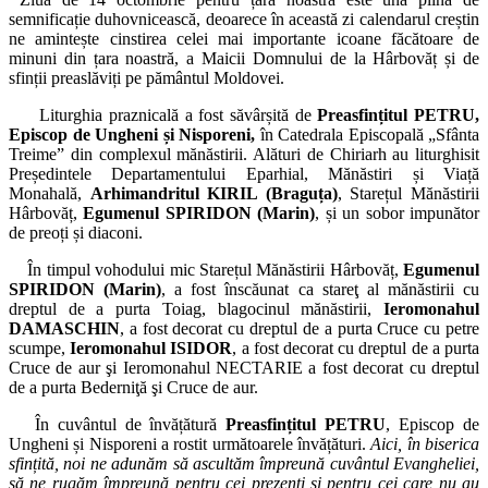
semnificație duhovnicească, deoarece în această zi calendarul creștin
ne amintește cinstirea celei mai importante icoane făcătoare de
minuni din țara noastră, a Maicii Domnului de la Hârbovăț și de
sfinții preaslăviți pe pământul Moldovei.
Liturghia praznicală a fost săvârșită de
Preasfințitul PETRU,
Episcop de Ungheni și Nisporeni,
în Catedrala Episcopală „Sfânta
Treime” din complexul mănăstirii. Alături de Chiriarh au liturghisit
Președintele Departamentului Eparhial, Mănăstiri și Viață
Monahală,
Arhimandritul KIRIL (Braguța)
, Starețul Mănăstirii
Hârbovăț,
Egumenul SPIRIDON (Marin)
, și un sobor impunător
de preoți și diaconi.
În timpul vohodului mic Starețul Mănăstirii Hârbovăț,
Egumenul
SPIRIDON (Marin)
, a fost înscăunat ca stareţ al mănăstirii cu
dreptul de a purta Toiag, blagocinul mănăstirii,
Ieromonahul
DAMASCHIN
, a fost decorat cu dreptul de a purta Cruce cu petre
scumpe,
Ieromonahul ISIDOR
, a fost decorat cu dreptul de a purta
Cruce de aur şi Ieromonahul NECTARIE a fost decorat cu dreptul
de a purta Bederniţă şi Cruce de aur.
În cuvântul de învățătură
Preasfințitul PETRU
, Episcop de
Ungheni și Nisporeni a rostit următoarele învățături.
Aici, în biserica
sfințită, noi ne adunăm să ascultăm împreună cuvântul Evangheliei,
să ne rugăm împreună pentru cei pre­zenți și pentru cei care nu au