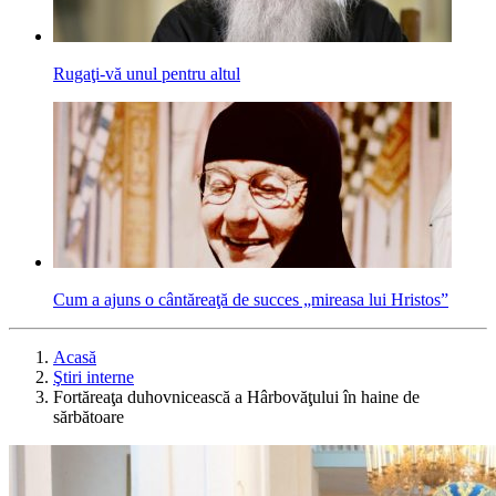
Rugaţi-vă unul pentru altul
Cum a ajuns o cântăreaţă de succes „mireasa lui Hristos”
Acasă
Ştiri interne
Fortăreaţa duhovnicească a Hârbovăţului în haine de
sărbătoare