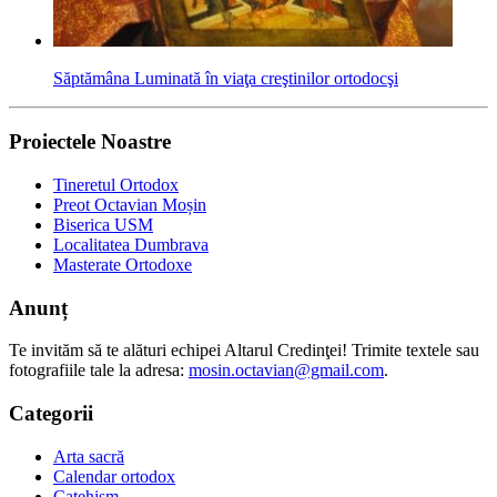
Săptămâna Luminată în viaţa creştinilor ortodocşi
Proiectele Noastre
Tineretul Ortodox
Preot Octavian Moșin
Biserica USM
Localitatea Dumbrava
Masterate Ortodoxe
Anunț
Te invităm să te alături echipei Altarul Credinţei! Trimite textele sau
fotografiile tale la adresa:
mosin.octavian@gmail.com
.
Categorii
Arta sacră
Calendar ortodox
Catehism