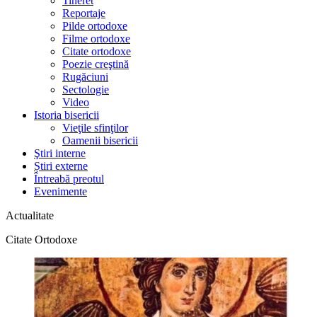
Tineret
Reportaje
Pilde ortodoxe
Filme ortodoxe
Citate ortodoxe
Poezie creştină
Rugăciuni
Sectologie
Video
Istoria bisericii
Vieţile sfinţilor
Oamenii bisericii
Ştiri interne
Știri externe
Întreabă preotul
Evenimente
Actualitate
Citate Ortodoxe