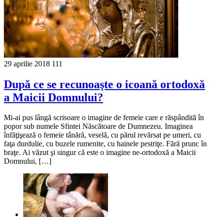
29 aprilie 2018
111
După ce se recunoaşte o icoană ortodoxă
a Maicii Domnului?
Mi-ai pus lângă scrisoare o imagine de femeie care e răspândită în
popor sub numele Sfintei Născătoare de Dumnezeu. Imaginea
înfăţişează o femeie tânără, veselă, cu părul revărsat pe umeri, cu
faţa durdulie, cu buzele rumenite, cu hainele pestriţe. Fără prunc în
braţe. Ai văzut şi singur că este o imagine ne-ortodoxă a Maicii
Domnului, […]