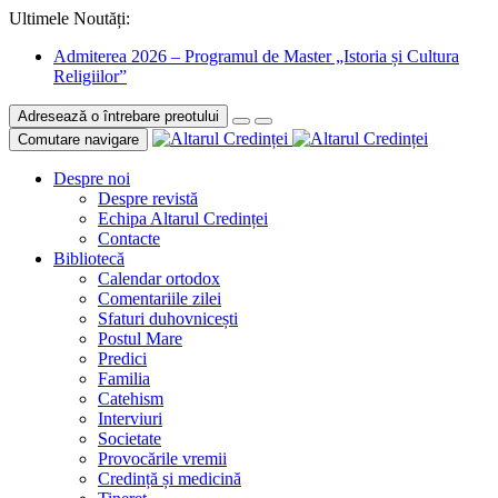
Ultimele Noutăți:
Admiterea 2026 – Programul de Master „Istoria și Cultura
Religiilor”
Adresează o întrebare preotului
Comutare navigare
Despre noi
Despre revistă
Echipa Altarul Credinței
Contacte
Bibliotecă
Calendar ortodox
Comentariile zilei
Sfaturi duhovnicești
Postul Mare
Predici
Familia
Catehism
Interviuri
Societate
Provocările vremii
Credință și medicină