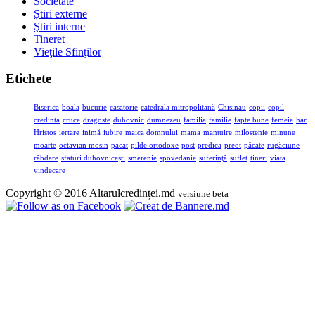
Societate
Știri externe
Ştiri interne
Tineret
Vieţile Sfinţilor
Etichete
Biserica
boala
bucurie
casatorie
catedrala mitropolitană
Chisinau
copii
copil
credinta
cruce
dragoste
duhovnic
dumnezeu
familia
familie
fapte bune
femeie
har
Hristos
iertare
inimă
iubire
maica domnului
mama
mantuire
milostenie
minune
moarte
octavian mosin
pacat
pilde ortodoxe
post
predica
preot
păcate
rugăciune
răbdare
sfaturi duhovnicești
smerenie
spovedanie
suferinţă
suflet
tineri
viata
vindecare
Copyright © 2016 Altarulcredinței.md
versiune beta