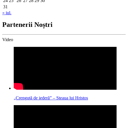
24
25
26
27
28
29
30
31
« iul.
Partenerii Noștri
Video
„Crenguţă de iederă” – Steaua lui Hristos