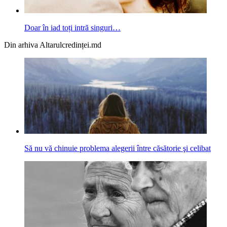
Doar în iad toți intră singuri…
Din arhiva Altarulcredinței.md
Să nu vă chinuie problema alegerii între căsătorie şi celibat