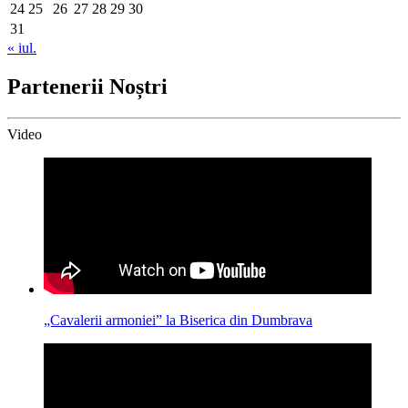
24
25
26
27
28
29
30
31
« iul.
Partenerii Noștri
Video
„Cavalerii armoniei” la Biserica din Dumbrava