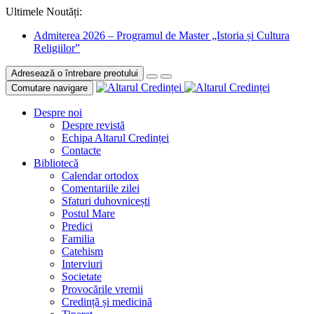
Ultimele Noutăți:
Admiterea 2026 – Programul de Master „Istoria și Cultura
Religiilor”
Adresează o întrebare preotului
Comutare navigare
Despre noi
Despre revistă
Echipa Altarul Credinței
Contacte
Bibliotecă
Calendar ortodox
Comentariile zilei
Sfaturi duhovnicești
Postul Mare
Predici
Familia
Catehism
Interviuri
Societate
Provocările vremii
Credință și medicină