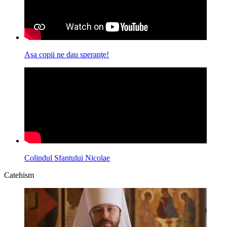
Aşa copii ne dau speranţe!
Colindul Sfantului Nicolae
Catehism