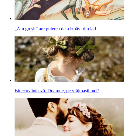
„Am greșit” are puterea de a izbăvi din iad
Binecuvântează, Doamne, pe vrăjmașii mei!