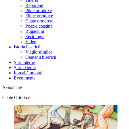
Tineret
Reportaje
Pilde ortodoxe
Filme ortodoxe
Citate ortodoxe
Poezie creştină
Rugăciuni
Sectologie
Video
Istoria bisericii
Vieţile sfinţilor
Oamenii bisericii
Ştiri interne
Știri externe
Întreabă preotul
Evenimente
Actualitate
Citate Ortodoxe