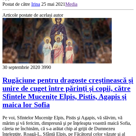
Postat de către
Irina
25 mai 2021
Media
Articole postate de același autor
30 septembrie 2020
3990
Rugăciune pentru dragoste creştinească şi
unire de cuget între părinţi şi copii, către
Sfintele Muceniţe Elpis, Pistis, Agapis şi
maica lor Sofia
Pe voi, Sfintelor Muceniţe Elpis, Pistis şi Agapis, vă slăvim, vă
mărim şi vă fericim, dimpreună şi pe înţeleapta voastră maică Sofia,
căreia ne închinăm, că s-a arătat chip al grijii de Dumnezeu
înţelepţite. Roagă-L, Sfântă Elpis, pe Făcătorul celor văzute şi al