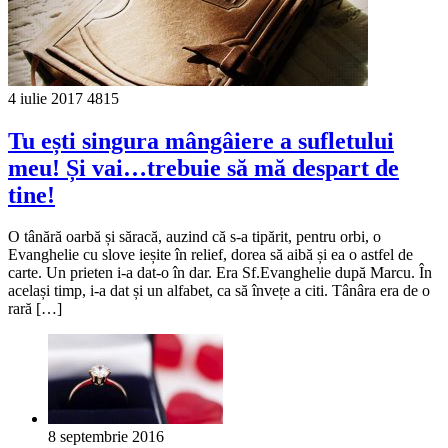
4 iulie 2017
4815
Tu ești singura mângâiere a sufletului
meu! Și vai…trebuie să mă despart de
tine!
O tânără oarbă și săracă, auzind că s-a tipărit, pentru orbi, o
Evanghelie cu slove ieșite în relief, dorea să aibă și ea o astfel de
carte. Un prieten i-a dat-o în dar. Era Sf.Evanghelie după Marcu. În
același timp, i-a dat și un alfabet, ca să învețe a citi. Tânâra era de o
rară […]
8 septembrie 2016