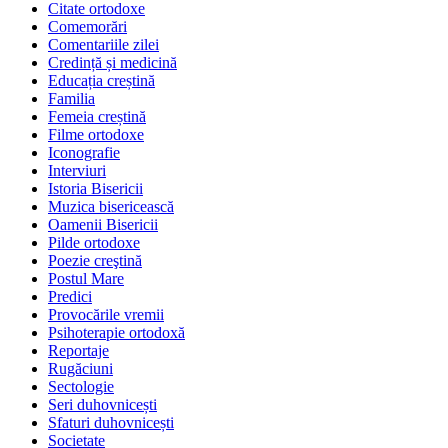
Citate ortodoxe
Comemorări
Comentariile zilei
Credință și medicină
Educația creștină
Familia
Femeia creștină
Filme ortodoxe
Iconografie
Interviuri
Istoria Bisericii
Muzica bisericească
Oamenii Bisericii
Pilde ortodoxe
Poezie creştină
Postul Mare
Predici
Provocările vremii
Psihoterapie ortodoxă
Reportaje
Rugăciuni
Sectologie
Seri duhovnicești
Sfaturi duhovnicești
Societate