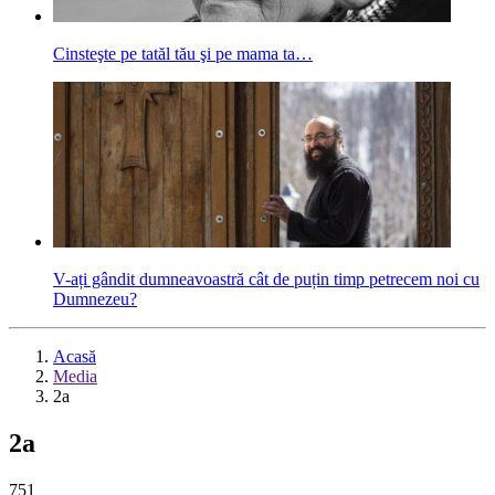
Cinsteşte pe tatăl tău şi pe mama ta…
V-ați gândit dumneavoastră cât de puțin timp petrecem noi cu
Dumnezeu?
Acasă
Media
2a
2a
751