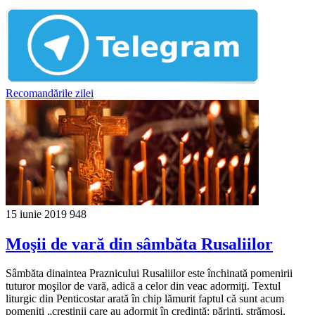
Recomandările zilei
15 iunie 2019
948
Moşii de vară din sâmbăta Rusaliilor
Sâmbăta dinaintea Praznicului Rusaliilor este închinată pomenirii
tuturor moşilor de vară, adică a celor din veac adormiţi. Textul
liturgic din Penticostar arată în chip lămurit faptul că sunt acum
pomeniţi „creştinii care au adormit în credinţă: părinţi, strămoşi,