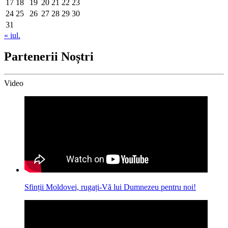
17
18
19
20
21
22
23
24
25
26
27
28
29
30
31
« iul.
Partenerii Noștri
Video
Sfinții Moldovei, rugați-Vă lui Dumnezeu pentru noi!