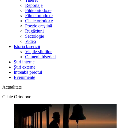
Tineret
Reportaje
Pilde ortodoxe
Filme ortodoxe
Citate ortodoxe
Poezie creştină
Rugăciuni
Sectologie
Video
Istoria bisericii
Vieţile sfinţilor
Oamenii bisericii
Ştiri interne
Știri externe
Întreabă preotul
Evenimente
Actualitate
Citate Ortodoxe