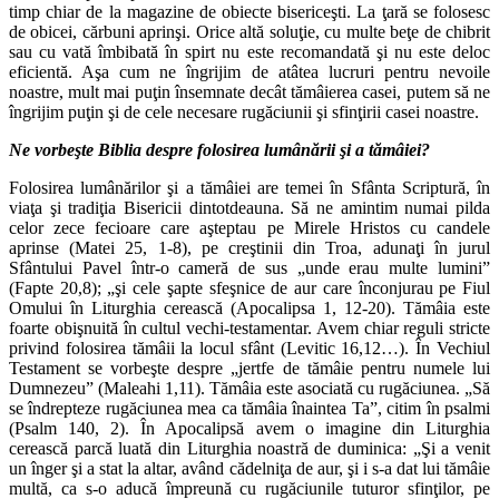
timp chiar de la magazine de obiecte bisericeşti. La ţară se folosesc
de obicei, cărbuni aprinşi. Orice altă soluţie, cu multe beţe de chibrit
sau cu vată îmbibată în spirt nu este recomandată şi nu este deloc
eficientă. Aşa cum ne îngrijim de atâtea lucruri pentru nevoile
noastre, mult mai puţin însemnate decât tămâierea casei, putem să ne
îngrijim puţin şi de cele necesare rugăciunii şi sfinţirii casei noastre.
Ne vorbeşte Biblia despre folosirea lumânării şi a tămâiei?
Folosirea lumânărilor şi a tămâiei are temei în Sfânta Scriptură, în
viaţa şi tradiţia Bisericii dintotdeauna. Să ne amintim numai pilda
celor zece fecioare care aşteptau pe Mirele Hristos cu candele
aprinse (Matei 25, 1-8), pe creştinii din Troa, adunaţi în jurul
Sfântului Pavel într-o cameră de sus „unde erau multe lumini”
(Fapte 20,8); „şi cele şapte sfeşnice de aur care înconjurau pe Fiul
Omului în Liturghia cerească (Apocalipsa 1, 12-20). Tămâia este
foarte obişnuită în cultul vechi-testamentar. Avem chiar reguli stricte
privind folosirea tămâii la locul sfânt (Levitic 16,12…). În Vechiul
Testament se vorbeşte despre „jertfe de tămâie pentru numele lui
Dumnezeu” (Maleahi 1,11). Tămâia este asociată cu rugăciunea. „Să
se îndrepteze rugăciunea mea ca tămâia înaintea Ta”, citim în psalmi
(Psalm 140, 2). În Apocalipsă avem o imagine din Liturghia
cerească parcă luată din Liturghia noastră de duminica: „Şi a venit
un înger şi a stat la altar, având cădelniţa de aur, şi i s-a dat lui tămâie
multă, ca s-o aducă împreună cu rugăciunile tuturor sfinţilor, pe