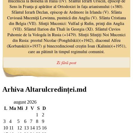
Arhiva Altarulcredinței.md
august 2026
L
Ma
Mi
J
V
S
D
1
2
3
4
5
6
7
8
9
10
11
12
13
14
15
16