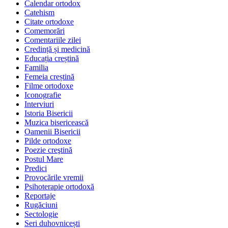
Calendar ortodox
Catehism
Citate ortodoxe
Comemorări
Comentariile zilei
Credință și medicină
Educația creștină
Familia
Femeia creștină
Filme ortodoxe
Iconografie
Interviuri
Istoria Bisericii
Muzica bisericească
Oamenii Bisericii
Pilde ortodoxe
Poezie creştină
Postul Mare
Predici
Provocările vremii
Psihoterapie ortodoxă
Reportaje
Rugăciuni
Sectologie
Seri duhovnicești