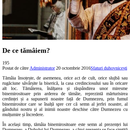
De ce tămâiem?
195
Postat de către
Administrator
20 octombrie 2016
Sfaturi duhovnicești
Tămâia însoțește, de asemenea, orice act de cult, orice slujbă sau
rugăciune săvârșite la biserică, la casa credinciosului sau în oricare
alt loc. Tămâierea, înălțarea și răspândirea unor miresme
binemirositoare prin arderea de tămâie, reprezintă mărturisirea
credinței și a supunerii noastre față de Dumnezeu, prin fumul
binemirositor care se înalță spre cer că semn al jerfei noastre, al
gândului nostru și al inimii noastre deschise către Dumnezeu cu
mulțumire și încredere.
În același timp, tămâia binemirositoare este semn al prezenței lui
Dumnezeu, a Duhului lui Dumnezeu, a cărui prezența se face simțită