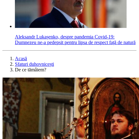
Aleksandr Lukașenko, despre pandemia Covid-19:
Dumnezeu ne-a pedepsit pentru lipsa de respect faţă de natură
Acasă
Sfaturi duhovnicești
De ce tămâiem?