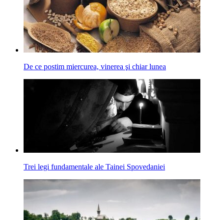
De ce postim miercurea, vinerea şi chiar lunea
Trei legi fundamentale ale Tainei Spoveda­niei