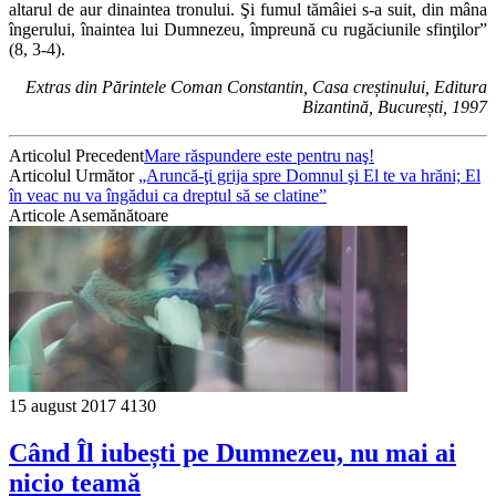
altarul de aur dinaintea tronului. Şi fumul tămâiei s-a suit, din mâna
îngerului, înaintea lui Dumnezeu, împreună cu rugăciunile sfinţilor”
(8, 3-4).
Extras din Părintele Coman Constantin, Casa creștinului, Editura
Bizantină, București, 1997
Articolul Precedent
Mare răspundere este pentru naş!
Articolul Următor
„Aruncă-ţi grija spre Domnul şi El te va hrăni; El
în veac nu va îngădui ca dreptul să se clatine”
Articole Asemănătoare
15 august 2017
4130
Când Îl iubești pe Dumnezeu, nu mai ai
nicio teamă