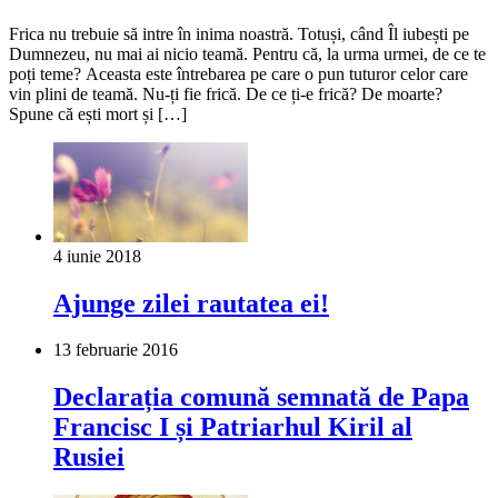
Frica nu trebuie să intre în inima noastră. Totuși, când Îl iubești pe
Dumnezeu, nu mai ai nicio teamă. Pentru că, la urma urmei, de ce te
poți teme? Aceasta este întrebarea pe care o pun tuturor celor care
vin plini de teamă. Nu-ți fie frică. De ce ți-e frică? De moarte?
Spune că ești mort și […]
4 iunie 2018
Ajunge zilei rautatea ei!
13 februarie 2016
Declarația comună semnată de Papa
Francisc I și Patriarhul Kiril al
Rusiei