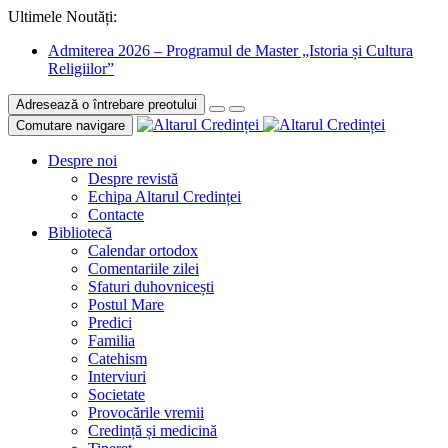
Ultimele Noutăți:
Admiterea 2026 – Programul de Master „Istoria și Cultura
Religiilor”
Adresează o întrebare preotului
Comutare navigare
Despre noi
Despre revistă
Echipa Altarul Credinței
Contacte
Bibliotecă
Calendar ortodox
Comentariile zilei
Sfaturi duhovnicești
Postul Mare
Predici
Familia
Catehism
Interviuri
Societate
Provocările vremii
Credință și medicină