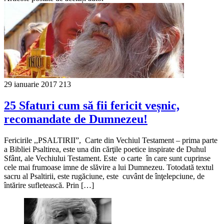
29 ianuarie 2017
213
25 Sfaturi cum să fii fericit veșnic,
recomandate de Dumnezeu!
Fericirile ,,PSALTIRII”, Carte din Vechiul Testament – prima parte
a Bibliei Psaltirea, este una din cărţile poetice inspirate de Duhul
Sfânt, ale Vechiului Testament. Este o carte în care sunt cuprinse
cele mai frumoase imne de slăvire a lui Dumnezeu. Totodată textul
sacru al Psaltirii, este rugăciune, este cuvânt de înţelepciune, de
întărire sufletească. Prin […]