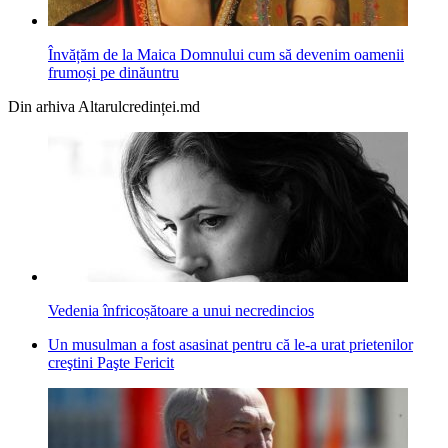
Învățăm de la Maica Domnului cum să devenim oamenii
frumoși pe dinăuntru
Din arhiva Altarulcredinței.md
Vedenia înfricoșătoare a unui necredincios
Un musulman a fost asasinat pentru că le-a urat prietenilor
creştini Paşte Fericit