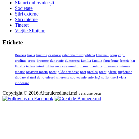
Sfaturi duhovnicești
Societate
Știri externe
Ştiri interne
Tineret
Vieţile Sfinţilor
Etichete
Biserica
boala
bucurie
casatorie
catedrala mitropolitană
Chisinau
copii
copil
credinta
cruce
dragoste
duhovnic
dumnezeu
familia
familie
fapte bune
femeie
har
Hristos
iertare
inimă
iubire
maica domnului
mama
mantuire
milostenie
minune
moarte
octavian mosin
pacat
pilde ortodoxe
post
predica
preot
păcate
rugăciune
răbdare
sfaturi duhovnicești
smerenie
spovedanie
suferinţă
suflet
tineri
viata
vindecare
Copyright © 2016 Altarulcredinței.md
versiune beta