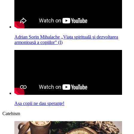
Adrian Sorin Mihalache „Viaţa spirituală şi dezvoltarea
armonioasă a copiilor” (I)
Aşa copii ne dau speranţe!
Catehism