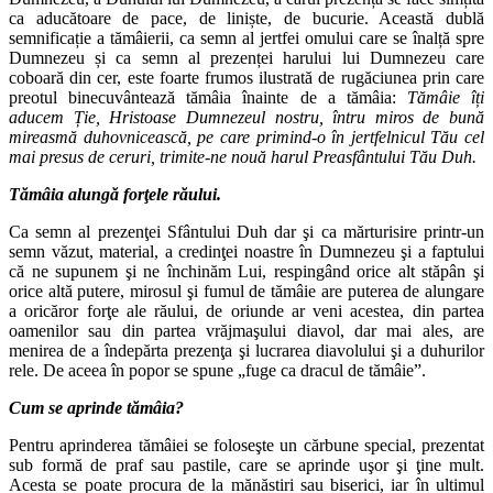
ca aducătoare de pace, de liniște, de bucurie. Această dublă
semnificație a tămâierii, ca semn al jertfei omului care se înalță spre
Dumnezeu și ca semn al prezenței harului lui Dumnezeu care
coboară din cer, este foarte frumos ilustrată de rugăciunea prin care
preotul binecuvântează tămâia înainte de a tămâia:
Tămâie îți
aducem Ție, Hristoase Dumnezeul nostru, întru miros de bună
mireasmă duhovnicească, pe care primind-o în jertfelnicul Tău cel
mai presus de ceruri, trimite-ne nouă harul Preasfântului Tău Duh.
Tămâia alungă forţele răului.
Ca semn al prezenţei Sfântului Duh dar şi ca mărturisire printr-un
semn văzut, material, a credinţei noastre în Dumnezeu şi a faptului
că ne supunem şi ne închinăm Lui, respingând orice alt stăpân şi
orice altă putere, mirosul şi fumul de tămâie are puterea de alungare
a oricăror forţe ale răului, de oriunde ar veni acestea, din partea
oamenilor sau din partea vrăjmaşului diavol, dar mai ales, are
menirea de a îndepărta prezenţa şi lucrarea diavolului şi a duhurilor
rele. De aceea în popor se spune „fuge ca dracul de tămâie”.
Cum se aprinde tămâia?
Pentru aprinderea tămâiei se foloseşte un cărbune special, prezentat
sub formă de praf sau pastile, care se aprinde uşor şi ţine mult.
Acesta se poate procura de la mănăstiri sau biserici, iar în ultimul