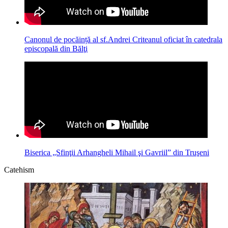
Canonul de pocăință al sf.Andrei Criteanul oficiat în catedrala
episcopală din Bălţi
Biserica „Sfinţii Arhangheli Mihail şi Gavriil” din Truşeni
Catehism