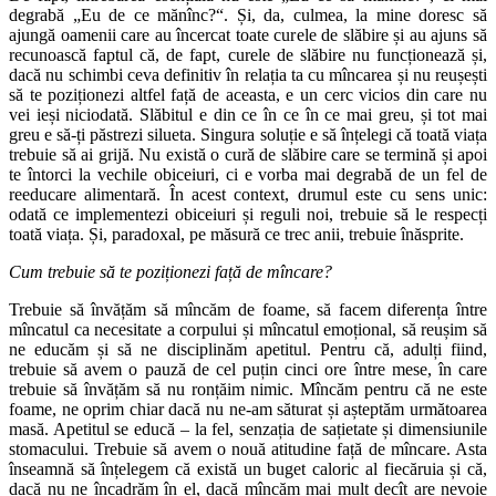
degrabă „Eu de ce mănînc?“. Și, da, culmea, la mine doresc să
ajungă oamenii care au încercat toate curele de slăbire și au ajuns să
recunoască faptul că, de fapt, curele de slăbire nu funcționează și,
dacă nu schimbi ceva definitiv în relația ta cu mîncarea și nu reușești
să te poziționezi altfel față de aceasta, e un cerc vicios din care nu
vei ieși niciodată. Slăbitul e din ce în ce în ce mai greu, și tot mai
greu e să-ți păstrezi silueta. Singura soluție e să înțelegi că toată viața
trebuie să ai grijă. Nu există o cură de slăbire care se termină și apoi
te întorci la vechile obiceiuri, ci e vorba mai degrabă de un fel de
reeducare alimentară. În acest context, drumul este cu sens unic:
odată ce implementezi obiceiuri și reguli noi, trebuie să le respecți
toată viața. Și, paradoxal, pe măsură ce trec anii, trebuie înăsprite.
Cum trebuie să te poziționezi față de mîncare?
Trebuie să învățăm să mîncăm de foame, să facem diferența între
mîncatul ca necesitate a corpului și mîncatul emoțional, să reușim să
ne educăm și să ne disciplinăm apetitul. Pentru că, adulți fiind,
trebuie să avem o pauză de cel puțin cinci ore între mese, în care
trebuie să învățăm să nu ronțăim nimic. Mîncăm pentru că ne este
foame, ne oprim chiar dacă nu ne-am săturat și așteptăm următoarea
masă. Apetitul se educă – la fel, senzația de sațietate și dimensiunile
stomacului. Trebuie să avem o nouă atitudine față de mîncare. Asta
înseamnă să înțelegem că există un buget caloric al fiecăruia și că,
dacă nu ne încadrăm în el, dacă mîncăm mai mult decît are nevoie