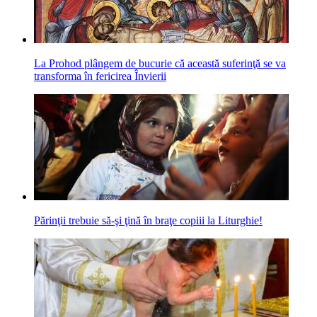
La Prohod plângem de bucurie că această suferinţă se va
transforma în fericirea Învierii
Părinţii trebuie să-şi ţină în braţe copiii la Liturghie!