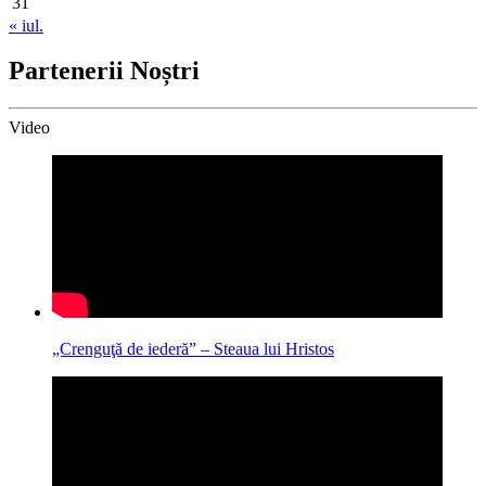
31
« iul.
Partenerii Noștri
Video
„Crenguţă de iederă” – Steaua lui Hristos