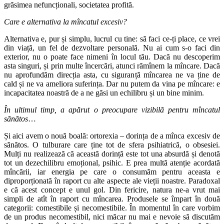
grăsimea nefuncționali, societatea profită.
Care e alternativa la mîncatul excesiv?
Alternativa e, pur și simplu, lucrul cu tine: să faci ce-ți place, ce vrei
din viață, un fel de dezvoltare personală. Nu ai cum s-o faci din
exterior, nu o poate face nimeni în locul tău. Dacă nu descoperim
asta singuri, și prin multe încercări, atunci rămînem la mîncare. Dacă
nu aprofundăm direcția asta, cu siguranță mîncarea ne va ține de
cald și ne va ameliora suferința. Dar nu putem da vina pe mîncare: e
incapacitatea noastră de a ne găsi un echilibru și un bine minim.
În ultimul timp, a apărut o preocupare vizibilă pentru mîncatul
sănătos
…
Și aici avem o nouă boală: ortorexia – dorința de a mînca excesiv de
sănătos. O tulburare care ține tot de sfera psihiatrică, o obsesiei.
Mulți nu realizează că această dorință este tot una absurdă și denotă
tot un dezechilibru emoțional, psihic. E prea multă atenție acordată
mîncării, iar energia pe care o consumăm pentru aceasta e
diproporționată în raport cu alte aspecte ale vieții noastre. Paradoxal
e că acest concept e unul gol. Din fericire, natura ne-a vrut mai
simpli de atît în raport cu mîncarea. Produsele se împart în două
categorii: comestibile și necomestibile. În momentul în care vorbim
de un produs necomestibil, nici măcar nu mai e nevoie să discutăm