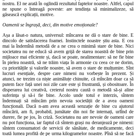
nostru. El ne arată în oglindă rezultatul faptelor noastre. Altfel, capul
ne spune o întreagă poveste: are tendința să minimalizeze, să
găsească explicații, motive.
Oamenii se îngrașă, deci, din motive emoționale?
Așa a lăsat-o natura, universul: mîncarea ne dă o stare de bine. E
dincolo de satisfacerea foamei. Instinctele noastre știu asta. E cea
mai la îndemînă metodă de a ne crea o minimă stare de bine. Nici
societatea nu ne educă să avem grijă de starea noastră de bine prin
mijloace mai eficiente și, dacă se poate, nealimentare: să ne fie bine
în pielea noastră, să ne trăim viața în armonie cu ceea ce ne dorim,
cu prioritățile și valorile noastre, să avem o stare de mulțumire. Sînt
lucruri esențiale, despre care nimeni nu vorbește în prezent. Și
atunci, ne trezim ca niște animăluțe chinuite, că mîncăm doar ca să
putem face față unei noi zile care este și frustrantă, și obositoare. În
disperarea lui creativă, creierul nostru caută o metodă să-și aline
suferința și să-i fie bine. Acolo unde totul e interzis, sîntem
îndemnați să mîncăm prin nevoia societății de a avea oameni
funcționali. Dacă n-am avea această senzație de bine cu ajutorul
mîncării, am fi, probabil, jumătate din noi fie internați, urlînd de
durere, fie pe jos, în criză. Societatea nu are nevoie de oameni care
nu pot funcționa, iar faptul că sîntem grași nu deranjează pe nimeni:
sîntem consumatori de servicii de sănătate, de medicamente, deci
toată lumea profită de pe urma kilogramelor noastre. Pînă să ne facă