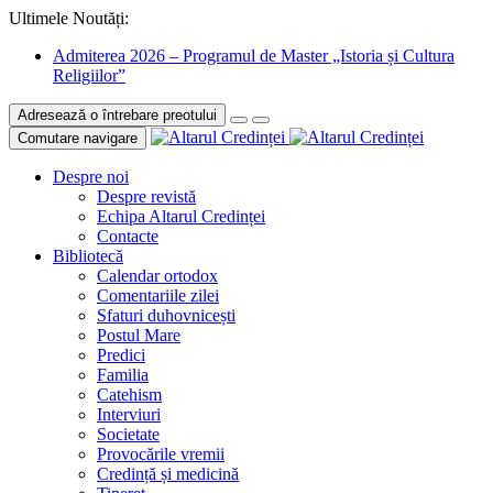
Ultimele Noutăți:
Admiterea 2026 – Programul de Master „Istoria și Cultura
Religiilor”
Adresează o întrebare preotului
Comutare navigare
Despre noi
Despre revistă
Echipa Altarul Credinței
Contacte
Bibliotecă
Calendar ortodox
Comentariile zilei
Sfaturi duhovnicești
Postul Mare
Predici
Familia
Catehism
Interviuri
Societate
Provocările vremii
Credință și medicină