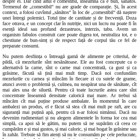
despre el. Dar cînd altul e comestibil, înseamnă că e bun, sănătos.
Termenul de „comestibil“ nu are grade de comparație. Și, în acest
context, a folosi cuvîntul „sănătos“ în loc de „comestibil“ dă naștere
unei întregi polemici. Totul ține de cantitate și de frecvență. Doza
face otrava, e un concept clar în nutriție, nici un lucru nu poate fi în
esență ideal sau profund dezastruos, interzis, tabu. Avem un
organism fabulos construit care poate digera tot, neutraliza tot, e o
chestiune de bun-simț și de respect față de corpul tău ce fel de
preparate consumi.
Nu putem desființa o întreagă gamă de alimente pe criteriul, de
pildă, că mezelurile sînt nesănătoase. Ele au fost concepute ca o
alternativă la carne, sînt o carne mai concentrată, ca gust și ca
grăsime, făcută să țină mai mult timp. Dacă noi confundăm
mezelurile cu carnea și mîncăm în fiecare zi cu sutele de grame,
atunci avem o problemă și, culmea, nu neapărat una de sănătate, cît
mai ales una de siluetă. Pentru că toate lucrurile astea care sînt
concentrate înseamnă densitate calorică mai mare. Ar trebui să
mîncăm cît mai puține produse ambalate. În momentul în care
ambalezi un produs, el e făcut să stea cît mai mult pe raft, are cu
siguranță mai puțină apă, pentru că n-ar folosi nimănui. Dacă nu
devenim rudimentari și nu alegem alimentele în forma lor cea mai
simplă, ca apoi să le gătim, nu putem să ne supărăm că ceea ce
cumpărăm e și mai gustos, și mai caloric, și mai bogat în grăsime sau
în zahăr. Trebuie să fim atenți să nu le consumăm pe cele prelucrate,