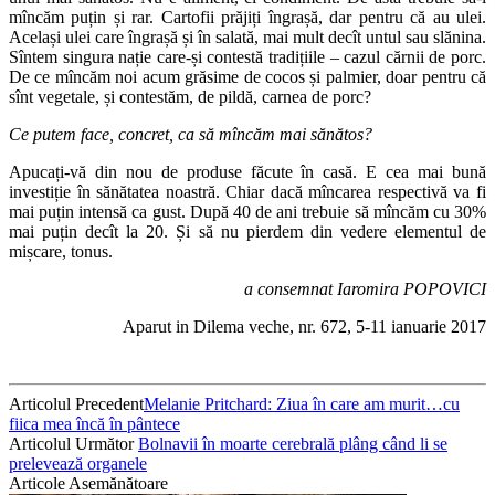
mîncăm puțin și rar. Cartofii prăjiți îngrașă, dar pentru că au ulei.
Același ulei care îngrașă și în salată, mai mult decît untul sau slănina.
Sîntem singura nație care-și contestă tradițiile – cazul cărnii de porc.
De ce mîncăm noi acum grăsime de cocos și palmier, doar pentru că
sînt vegetale, și contestăm, de pildă, carnea de porc?
Ce putem face, concret, ca să mîncăm mai sănătos?
Apucați-vă din nou de produse făcute în casă. E cea mai bună
investiție în sănătatea noastră. Chiar dacă mîncarea respectivă va fi
mai puțin intensă ca gust. După 40 de ani trebuie să mîncăm cu 30%
mai puțin decît la 20. Și să nu pierdem din vedere elementul de
mișcare, tonus.
a consemnat Iaromira POPOVICI
Aparut in Dilema veche, nr. 672, 5-11 ianuarie 2017
Articolul Precedent
Melanie Pritchard: Ziua în care am murit…cu
fiica mea încă în pântece
Articolul Următor
Bolnavii în moarte cerebrală plâng când li se
prelevează organele
Articole Asemănătoare