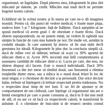
organismul, ne îngrășăm. După părerea mea, kilogramele în plus sînt
mîncatul pe datorie, pe credit. Mîncăm mai mult decît ne permite
bugetul nostru caloric.
Echilibrul stă în ochiul nostru și în starea pe care ne-o dă imaginea
noastră. Pentru că, din punct de vedere medical, e foarte mare plaja,
undeva între 5 și 7 kilograme, față de înălțime. Dacă așteptăm să ne
spună medicul că avem grad 1 de obezitate e foarte tîrziu. Dacă
sîntem supraponderali, nu ne putem minți, ne vedem în oglindă sau
simțim în funcție de cum stau hainele pe noi. De multe ori, asistăm la
cealaltă situație, în care oamenii își doresc să fie mai slabi decît
greutatea lor ideală. Kilogramele în plus duc la concluzia simplă că,
dacă de mîine vrei să slăbești, trebuie să scazi cu 30% aportul de
mîncare dintr-o zi. Acest 30% necesită mai întîi conștientizarea și
asumarea cantității de mîncare dintr-o zi. Lucru pe care, din nou, nu
sîntem dispuși să-l facem. Este o muncă individuală. Dacă 30%
înseamnă ca din trei mese să rămînă două, sau înseamnă a elimina
ronțăielile dintre mese, sau a mînca la o masă două feluri în loc de
unul singur, e o chestiune de decizie a ta personală. Dar orice decizie
luăm, trebuie să înțelegem că trebuie respectată pentru totdeauna. Nu
o respectăm doar timp de trei luni. E un fel de ajustare și de
comportament de om chibzuit, care înțelege că organismul său are o
limită energetică pe care o poate consuma și, dacă tu îi dai mai mult
de atît, el nu are ce să facă cu respectivele calorii, le transformă în
grăsime. E o chestiune de bun-simț și de respect pentru corpul