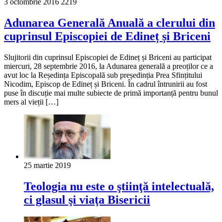
3 octombrie 2016
2219
Adunarea Generală Anuală a clerului din
cuprinsul Episcopiei de Edineț și Briceni
Slujitorii din cuprinsul Episcopiei de Edineț și Briceni au participat
miercuri, 28 septembrie 2016, la Adunarea generală a preoților ce a
avut loc la Reședința Episcopală sub președinția Prea Sfințitului
Nicodim, Episcop de Edineț și Briceni. În cadrul întrunirii au fost
puse în discuție mai multe subiecte de primă importanță pentru bunul
mers al vieții […]
25 martie 2019
Teologia nu este o ştiinţă intelectuală,
ci glasul şi viaţa Bisericii