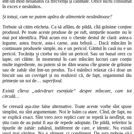
într-un mod nesănătos ca frecvență și cantitate. Orice lucru consumat
în exces e nesănătos.
Și totuși, cum ne putem apăra de alimentele nesănătoase?
Trebuie să citim eticheta. Ca să aflăm, de pildă, cîtă grăsime conține
produsul. Pe toate aceste produse de pe raft, simțurile noastre nu le
mai pot identifica. Pînă acum era o chestie destul de clară: astea-s
legume, astea fructe, asta-i carne, asta brînză… Dacă mîncăm în
continuare produsele simple, nu e un pericol. Gătitul în casă nu e un
pericol. Tocănița și ciorba nu sînt un pericol. Sau un banal orez cu
lapte, ori clătite. În momentul în care mîncăm lucruri care conțin
multe ingrediente, nu putem să ne dăm seama cîte grame de grăsime
sau de zahăr sînt într-un produs. Tu-l mănînci relaxat că-i doar un
biscuit sau un covrigel și nu realizezi că, de fapt, organismul tău
primește un soi de…
superfood.
Există cîteva „adevăruri esențiale“ despre mîncare, care tot
circulă…
Se creează așa-zise false alternative. Toate aceste vorbe sînt spuse
simplist, nu sînt argumentate. Noi le luăm ca atare. Cînd, de fapt, nu
se explică exact. Sînt vreo zece replici care se repetă la nesfîrșit, nu
știu cum de au putut fi așa de repede adoptate. De pildă, referitor la
tipurile de zahăr: zahărul, indiferent de care, e identic. Nu există
unul mai sănătos. Nu e aliment, ci condiment. De asta trebuie să-l