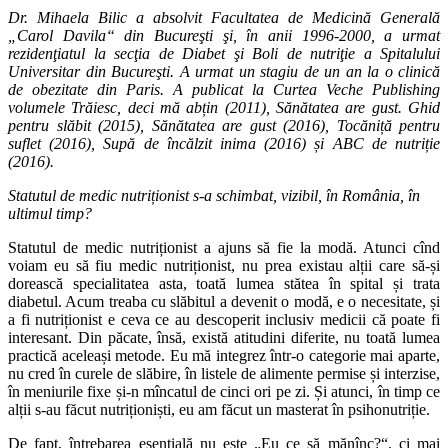
Dr. Mihaela Bilic a absolvit Facultatea de Medicină Generală
„Carol Davila“ din Bucureşti şi, în anii 1996-2000, a urmat
rezidenţiatul la secţia de Diabet şi Boli de nutriţie a Spitalului
Universitar din Bucureşti. A urmat un stagiu de un an la o clinică
de obezitate din Paris. A publicat la Curtea Veche Publishing
volumele Trăiesc, deci mă abțin (2011), Sănătatea are gust. Ghid
pentru slăbit (2015), Sănătatea are gust (2016), Tocăniță pentru
suflet (2016), Supă de încălzit inima (2016) și ABC de nutriție
(2016).
Statutul de medic nutriționist s-a schimbat, vizibil, în România, în
ultimul timp?
Statutul de medic nutriționist a ajuns să fie la modă. Atunci cînd
voiam eu să fiu medic nutriționist, nu prea existau alții care să-și
dorească specialitatea asta, toată lumea stătea în spital și trata
diabetul. Acum treaba cu slăbitul a devenit o modă, e o necesitate, și
a fi nutriționist e ceva ce au descoperit inclusiv medicii că poate fi
interesant. Din păcate, însă, există atitudini diferite, nu toată lumea
practică aceleași metode. Eu mă integrez într-o categorie mai aparte,
nu cred în curele de slăbire, în listele de alimente permise și interzise,
în meniurile fixe și-n mîncatul de cinci ori pe zi. Și atunci, în timp ce
alții s-au făcut nutriționiști, eu am făcut un masterat în psihonutriție.
De fapt, întrebarea esențială nu este „Eu ce să mănînc?“, ci mai