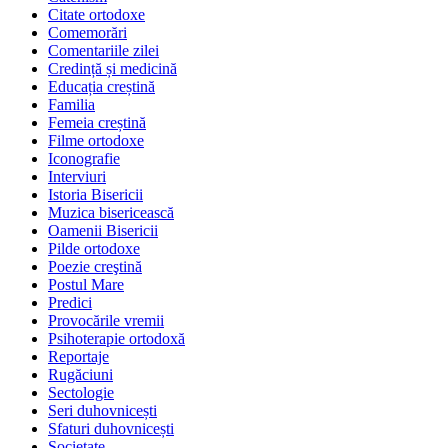
Citate ortodoxe
Comemorări
Comentariile zilei
Credință și medicină
Educația creștină
Familia
Femeia creștină
Filme ortodoxe
Iconografie
Interviuri
Istoria Bisericii
Muzica bisericească
Oamenii Bisericii
Pilde ortodoxe
Poezie creştină
Postul Mare
Predici
Provocările vremii
Psihoterapie ortodoxă
Reportaje
Rugăciuni
Sectologie
Seri duhovnicești
Sfaturi duhovnicești
Societate