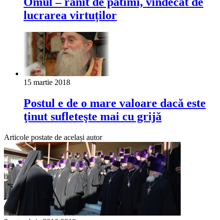
Omul ‒ rănit de patimi, vindecat de
lucrarea virtuților
15 martie 2018
Postul e de o mare valoare dacă este
ţinut sufleteşte mai cu grijă
Articole postate de același autor