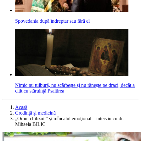
Spovedania după îndreptar sau fără el
Nimic nu tulbură, nu scârbește şi nu rănește pe draci, decât a
citit cu stăruință Psaltirea
Acasă
Credință și medicină
„Omul chibzuit“ şi mîncatul emoţional – interviu cu dr.
Mihaela BILIC