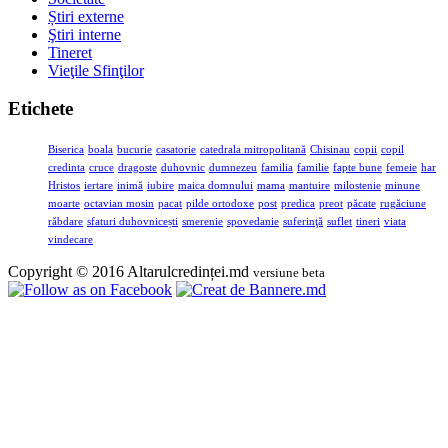
Știri externe
Ştiri interne
Tineret
Vieţile Sfinţilor
Etichete
Biserica
boala
bucurie
casatorie
catedrala mitropolitană
Chisinau
copii
copil
credinta
cruce
dragoste
duhovnic
dumnezeu
familia
familie
fapte bune
femeie
har
Hristos
iertare
inimă
iubire
maica domnului
mama
mantuire
milostenie
minune
moarte
octavian mosin
pacat
pilde ortodoxe
post
predica
preot
păcate
rugăciune
răbdare
sfaturi duhovnicești
smerenie
spovedanie
suferinţă
suflet
tineri
viata
vindecare
Copyright © 2016 Altarulcredinței.md
versiune beta