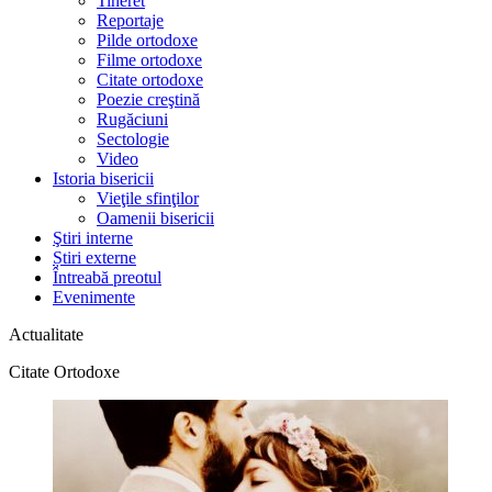
Tineret
Reportaje
Pilde ortodoxe
Filme ortodoxe
Citate ortodoxe
Poezie creştină
Rugăciuni
Sectologie
Video
Istoria bisericii
Vieţile sfinţilor
Oamenii bisericii
Ştiri interne
Știri externe
Întreabă preotul
Evenimente
Actualitate
Citate Ortodoxe