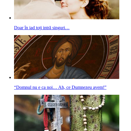
Doar în iad toți intră singuri…
“Domnul nu e ca noi… Ah, ce Dumnezeu avem!”