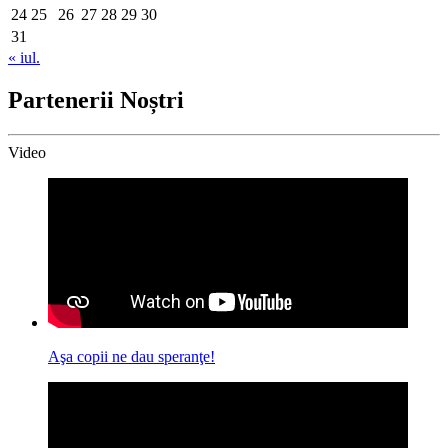
24
25
26
27
28
29
30
31
« iul.
Partenerii Noștri
Video
Aşa copii ne dau speranţe!