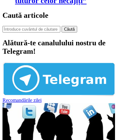
tuturor celor necăjiți”
Caută articole
Căută
Alătură-te canalulului nostru de
Telegram!
Recomandările zilei