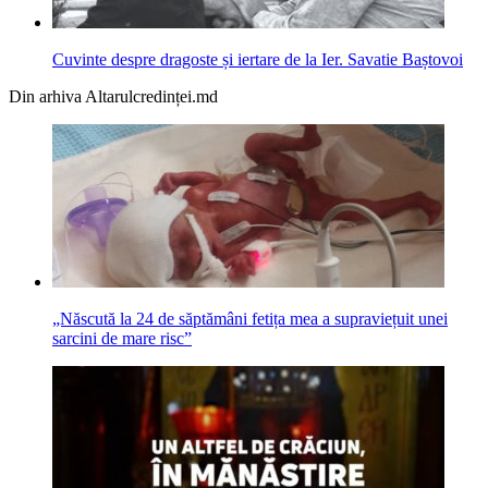
Cuvinte despre dragoste și iertare de la Ier. Savatie Baștovoi
Din arhiva Altarulcredinței.md
„Născută la 24 de săptămâni fetița mea a supraviețuit unei
sarcini de mare risc”