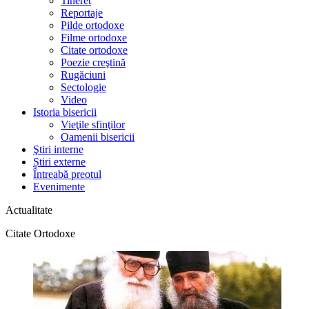
Tineret
Reportaje
Pilde ortodoxe
Filme ortodoxe
Citate ortodoxe
Poezie creştină
Rugăciuni
Sectologie
Video
Istoria bisericii
Vieţile sfinţilor
Oamenii bisericii
Ştiri interne
Știri externe
Întreabă preotul
Evenimente
Actualitate
Citate Ortodoxe