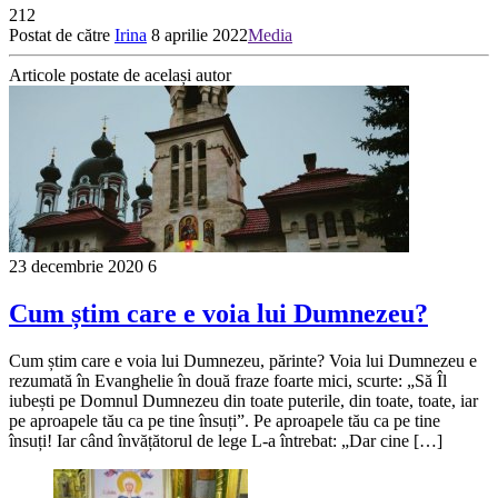
212
Postat de către
Irina
8 aprilie 2022
Media
Articole postate de același autor
23 decembrie 2020
6
Cum știm care e voia lui Dumnezeu?
Cum știm care e voia lui Dumnezeu, părinte? Voia lui Dumnezeu e
rezumată în Evanghelie în două fraze foarte mici, scurte: „Să Îl
iubești pe Domnul Dumnezeu din toate puterile, din toate, toate, iar
pe aproapele tău ca pe tine însuți”. Pe aproapele tău ca pe tine
însuți! Iar când învățătorul de lege L-a întrebat: „Dar cine […]