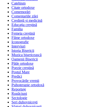
Catehism
Citate ortodoxe
Comemorări
Comentariile zilei
Credință și medicină
Educația creștină
Familia
Femeia creștină
Filme ortodoxe
Iconografie
Interviuri
Istoria Bisericii
Muzica bisericească
Oamenii Bisericii
Pilde ortodoxe
Poezie creştină
Postul Mare
Predici
Provocările vremii
Psihoterapie ortodoxă
Reportaje
Rugăciuni
Sectologie
Seri duhovnicești
Sfaturi duhovnicești