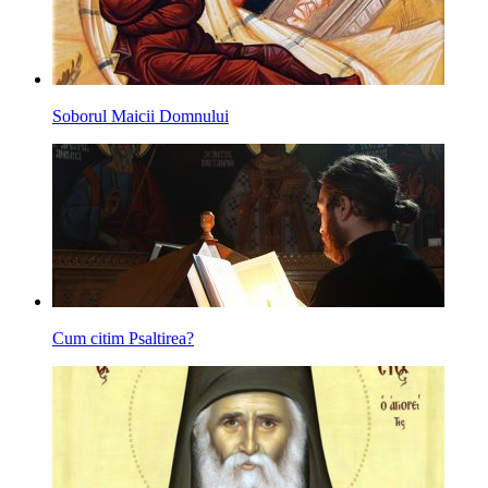
Soborul Maicii Domnului
Cum citim Psaltirea?