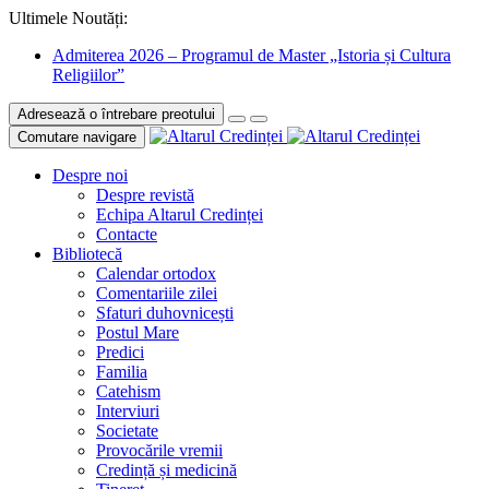
Ultimele Noutăți:
Admiterea 2026 – Programul de Master „Istoria și Cultura
Religiilor”
Adresează o întrebare preotului
Comutare navigare
Despre noi
Despre revistă
Echipa Altarul Credinței
Contacte
Bibliotecă
Calendar ortodox
Comentariile zilei
Sfaturi duhovnicești
Postul Mare
Predici
Familia
Catehism
Interviuri
Societate
Provocările vremii
Credință și medicină