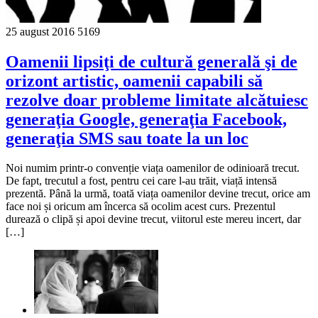
25 august 2016
5169
Oamenii lipsiţi de cultură generală şi de
orizont artistic, oamenii capabili să
rezolve doar probleme limitate alcătuiesc
generaţia Google, generaţia Facebook,
generaţia SMS sau toate la un loc
Noi numim printr-o convenție viața oamenilor de odinioară trecut.
De fapt, trecutul a fost, pentru cei care l-au trăit, viață intensă
prezentă. Până la urmă, toată viața oamenilor devine trecut, orice am
face noi și oricum am încerca să ocolim acest curs. Prezentul
durează o clipă și apoi devine trecut, viitorul este mereu incert, dar
[…]