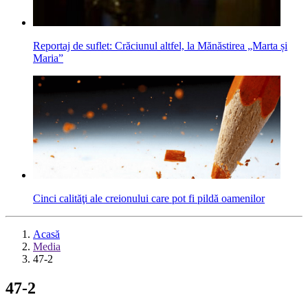
Reportaj de suflet: Crăciunul altfel, la Mănăstirea „Marta și
Maria”
Cinci calităţi ale creionului care pot fi pildă oamenilor
Acasă
Media
47-2
47-2