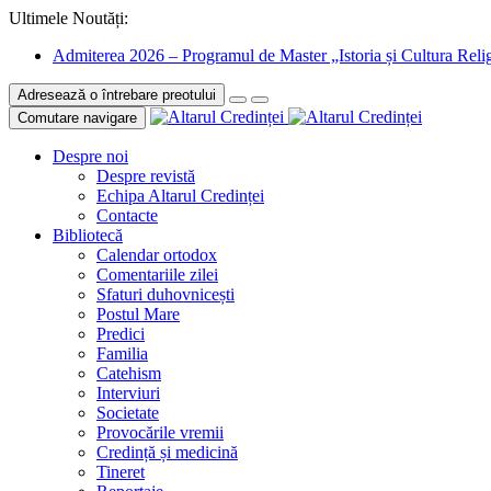
Ultimele Noutăți:
Admiterea 2026 – Programul de Master „Istoria și Cultura Relig
Adresează o întrebare preotului
Comutare navigare
Despre noi
Despre revistă
Echipa Altarul Credinței
Contacte
Bibliotecă
Calendar ortodox
Comentariile zilei
Sfaturi duhovnicești
Postul Mare
Predici
Familia
Catehism
Interviuri
Societate
Provocările vremii
Credință și medicină
Tineret