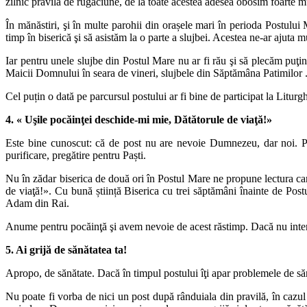
zilnic pravila de rugăciune, de la toate acestea adesea obosim foarte mul
În mănăstiri, şi în multe parohii din orașele mari în perioda Postului
timp în biserică şi să asistăm la o parte a slujbei. Acestea ne-ar ajuta mu
Iar pentru unele slujbe din Postul Mare nu ar fi rău şi să plecăm puţi
Maicii Domnului în seara de vineri, slujbele din Săptămâna Patimilor .
Cel puțin o dată pe parcursul postului ar fi bine de participat la Liturgh
4. « Uşile pocăinţei deschide-mi mie, Dătătorule de viaţă!»
Este bine cunoscut: că de post nu are nevoie Dumnezeu, dar noi. Po
purificare, pregătire pentru Paști.
Nu în zădar biserica de două ori în Postul Mare ne propune lectura ca
de viaţă!». Cu bună știință Biserica cu trei săptămâni înainte de Postu
Adam din Rai.
Anume pentru pocăinţă şi avem nevoie de acest răstimp. Dacă nu intenţione
5. Ai grijă de sănătatea ta!
Apropo, de sănătate. Dacă în timpul postului îţi apar problemele de săn
Nu poate fi vorba de nici un post după rânduiala din pravilă, în cazul