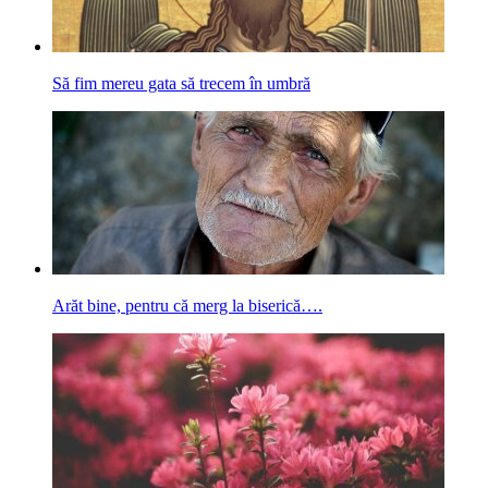
Să fim mereu gata să trecem în umbră
Arăt bine, pentru că merg la biserică….