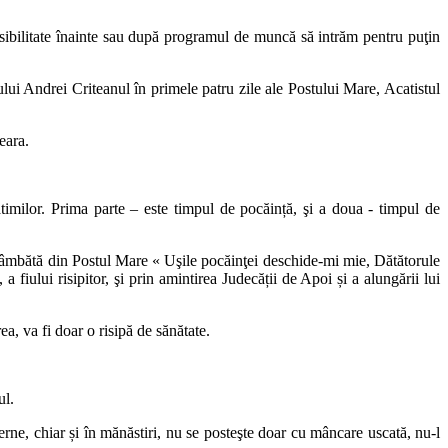
posibilitate înainte sau după programul de muncă să intrăm pentru puţin
lui Andrei Criteanul în primele patru zile ale Postului Mare, Acatistul
eara.
milor. Prima parte – este timpul de pocăință, şi a doua - timpul de
 sâmbătă din Postul Mare « Uşile pocăinţei deschide-mi mie, Dătătorule
fiului risipitor, şi prin amintirea Judecății de Apoi și a alungării lui
a, va fi doar o risipă de sănătate.
ul.
rne, chiar și în mănăstiri, nu se posteşte doar cu mâncare uscată, nu-l