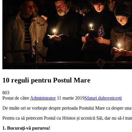
10 reguli pentru Postul Mare
803
Postat de către
Administrator
11 martie 2019
Sfaturi duhovnicești
De multe ori se vorbeşte despre perioada Postului Mare ca despre una spec
Pentru ca să petrecem Postul cu Hristos și ucenicii Săi, dar nu să-l tr
1. Bucuraţi-vă pururea!