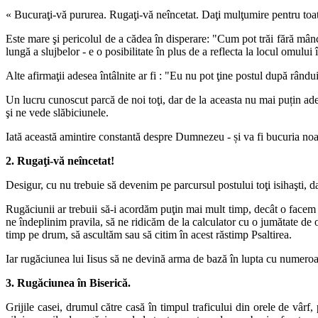
« Bucuraţi-vă pururea. Rugaţi-vă neîncetat. Daţi mulţumire pentru toate»
Este mare şi pericolul de a cădea în disperare: "Cum pot trăi fără mâ
lungă a slujbelor - e o posibilitate în plus de a reflecta la locul omului
Alte afirmaţii adesea întâlnite ar fi : "Eu nu pot ţine postul după rândui
Un lucru cunoscut parcă de noi toţi, dar de la aceasta nu mai puțin ade
şi ne vede slăbiciunele.
Iată această amintire constantă despre Dumnezeu - și va fi bucuria noas
2. Rugaţi-vă neîncetat!
Desigur, cu nu trebuie să devenim pe parcursul postului toţi isihaşti, d
Rugăciunii ar trebuii să-i acordăm puţin mai mult timp, decât o facem de
ne îndeplinim pravila, să ne ridicăm de la calculator cu o jumătate 
timp pe drum, să ascultăm sau să citim în acest răstimp Psaltirea.
Iar rugăciunea lui Iisus să ne devină arma de bază în lupta cu numeroasel
3. Rugăciunea în Biserică.
Grijile casei, drumul către casă în timpul traficului din orele de vâ