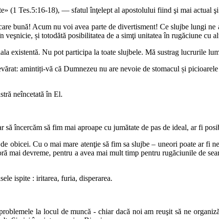
 (1 Tes.5:16-18), — sfatul înţelept al apostolului fiind şi mai actual şi
ncare bună! Acum nu voi avea parte de divertisment! Ce slujbe lungi ne a
 în veşnicie, și totodătă posibilitatea de a simţi unitatea în rugăciune cu
ala existentă. Nu pot participa la toate slujbele. Mă sustrag lucrurile lum
vărat: amintiți-vă că Dumnezeu nu are nevoie de stomacul și picioarele no
tră neîncetată în El.
ar să încercăm să fim mai aproape cu jumătate de pas de ideal, ar fi posib
 obicei. Cu o mai mare atenţie să fim sa slujbe – uneori poate ar fi nece
de oră mai devreme, pentru a avea mai mult timp pentru rugăciunile de s
e ispite : iritarea, furia, disperarea.
rf, problemele la locul de muncă - chiar dacă noi am reuşit să ne organ