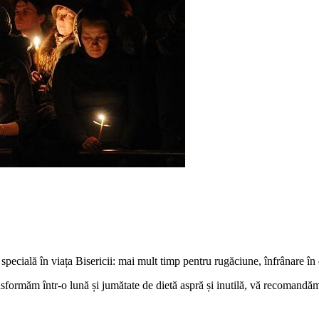
ială în viața Bisericii: mai mult timp pentru rugăciune, înfrânare în dive
ansformăm într-o lună și jumătate de dietă aspră și inutilă, vă recomandă