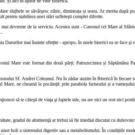
t. Și aici în ajutor ne vine Biserica.
 Mare slujbele se săvârşesc zilnic, dimineața și seara. Ar merita după 
lt pentru stabilirea unei stări sufleteşti complet diferite.
n mai devreme de la serviciu. Acestea sunt - Canonul cel Mare al Sfântu
..
ia Darurilor mai înainte sfințite - apropo, în unele biserici ea se face şi s
stul Mare este format din două părți: Patruzecimea și Săptămâna Pati
nonului Sf. Andrei Criteanul. Nu în zădar auzim în Biserică în fiecare
l Mare, ne cheamă la pocăință: prin parabola fariseului și a vameșului, a 
zi să te căieşti de viaţa şi faptele tale, nu are nici un rost nici postire
ătate, gradul de abstinenţă ar trebui să fie imediat discutat cu duhovnic
 unor boli a sistemului digestiv sau a metabolismului. În condițiile mode