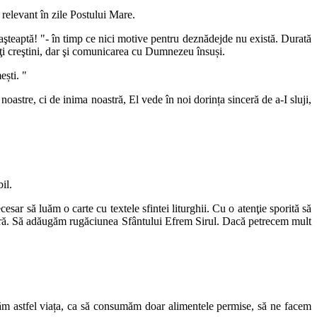
 relevant în zile Postului Mare.
şteaptă! "- în timp ce nici motive pentru deznădejde nu există. Durată
 alţi creştini, dar şi comunicarea cu Dumnezeu însuși.
ești. "
astre, ci de inima noastră, El vede în noi dorința sinceră de a-I sluji,
il.
sar să luăm o carte cu textele sfintei liturghii. Cu o atenţie sporită să
eară. Să adăugăm rugăciunea Sfântului Efrem Sirul. Dacă petrecem mult
izăm astfel viața, ca să consumăm doar alimentele permise, să ne facem