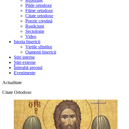
Reportaje
Pilde ortodoxe
Filme ortodoxe
Citate ortodoxe
Poezie creştină
Rugăciuni
Sectologie
Video
Istoria bisericii
Vieţile sfinţilor
Oamenii bisericii
Ştiri interne
Știri externe
Întreabă preotul
Evenimente
Actualitate
Citate Ortodoxe