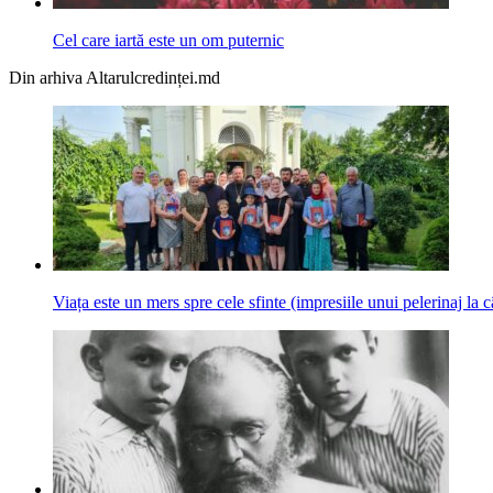
Cel care iartă este un om puternic
Din arhiva Altarulcredinței.md
Viața este un mers spre cele sfinte (impresiile unui pelerinaj l