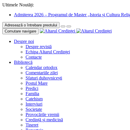
Ultimele Noutăți:
Admiterea 2026 – Programul de Master „Istoria și Cultura Relig
Adresează o întrebare preotului
Comutare navigare
Despre noi
Despre revistă
Echipa Altarul Credinței
Contacte
Bibliotecă
Calendar ortodox
Comentariile zilei
Sfaturi duhovnicești
Postul Mare
Predici
Familia
Catehism
Interviuri
Societate
Provocările vremii
Credință și medicină
Tineret