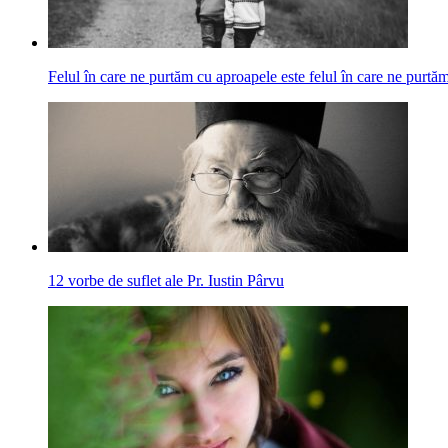
Felul în care ne purtăm cu aproapele este felul în care ne pur
12 vorbe de suflet ale Pr. Iustin Pârvu