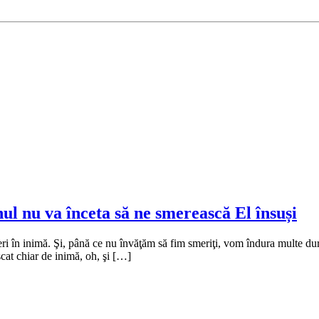
l nu va înceta să ne smerească El însuși
ri în inimă. Şi, până ce nu învăţăm să fim smeriţi, vom îndura multe du
at chiar de inimă, oh, şi […]