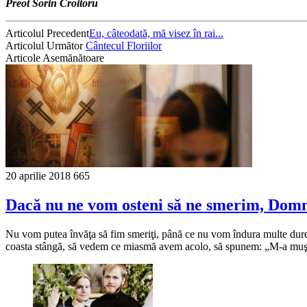
Preot Sorin Croitoru
Articolul Precedent
Eu, câteodată, mă visez în rai...
Articolul Următor
Cântecul Floriilor
Articole Asemănătoare
20 aprilie 2018
665
Dacă nu ne vom osteni să ne smerim, Domnu
Nu vom putea învăţa să fim smeriţi, până ce nu vom îndura multe dure
coasta stângă, să vedem ce miasmă avem acolo, să spunem: „M-a muşc