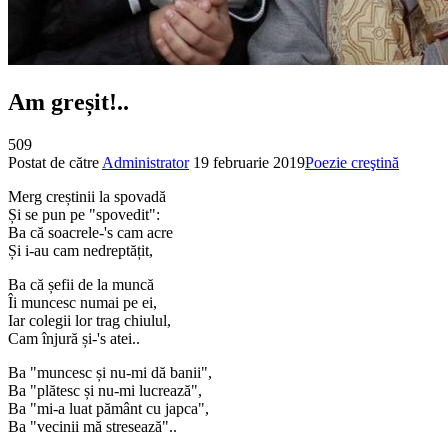
Am greșit!..
509
Postat de către
Administrator
19 februarie 2019
Poezie creştină
Merg creștinii la spovadă
Și se pun pe "spovedit":
Ba că soacrele-'s cam acre
Și i-au cam nedreptățit,
Ba că șefii de la muncă
Îi muncesc numai pe ei,
Iar colegii lor trag chiulul,
Cam înjură și-'s atei..
Ba "muncesc și nu-mi dă banii",
Ba "plătesc și nu-mi lucrează",
Ba "mi-a luat pământ cu japca",
Ba "vecinii mă stresează"..