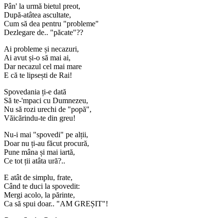
Pân' la urmă bietul preot,
După-atâtea ascultate,
Cum să dea pentru "probleme"
Dezlegare de.. "păcate"??
Ai probleme și necazuri,
Ai avut și-o să mai ai,
Dar necazul cel mai mare
E că te lipsești de Rai!
Spovedania ți-e dată
Să te-'mpaci cu Dumnezeu,
Nu să rozi urechi de "popă",
Văicărindu-te din greu!
Nu-i mai "spovedi" pe alții,
Doar nu ți-au făcut procură,
Pune mâna și mai iartă,
Ce tot ții atâta ură?..
E atât de simplu, frate,
Când te duci la spovedit:
Mergi acolo, la părinte,
Ca să spui doar.. "AM GREȘIT"!