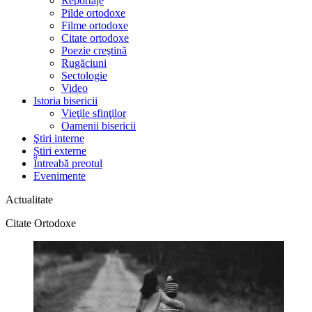
Reportaje
Pilde ortodoxe
Filme ortodoxe
Citate ortodoxe
Poezie creştină
Rugăciuni
Sectologie
Video
Istoria bisericii
Vieţile sfinţilor
Oamenii bisericii
Ştiri interne
Știri externe
Întreabă preotul
Evenimente
Actualitate
Citate Ortodoxe