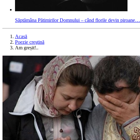
Săptămâna Pătimirilor Domnului – când florile devin piroane…
Acasă
Poezie creştină
Am greșit!..