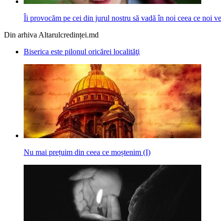
Îi provocăm pe cei din jurul nostru să vadă în noi ceea ce noi ve
Din arhiva Altarulcredinței.md
Biserica este pilonul oricărei localităţi
Nu mai prețuim din ceea ce moștenim (I)