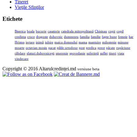
Tineret
Vieţile Sfinţilor
Etichete
Biserica
boala
bucurie
casatorie
catedrala mitropolitană
Chisinau
copii
copil
credinta
cruce
dragoste
duhovnic
dumnezeu
familia
familie
fapte bune
femeie
har
Hristos
iertare
inimă
iubire
maica domnului
mama
mantuire
milostenie
minune
moarte
octavian mosin
pacat
pilde ortodoxe
post
predica
preot
păcate
rugăciune
răbdare
sfaturi duhovnicești
smerenie
spovedanie
suferinţă
suflet
tineri
viata
vindecare
Copyright © 2016 Altarulcredinței.md
versiune beta