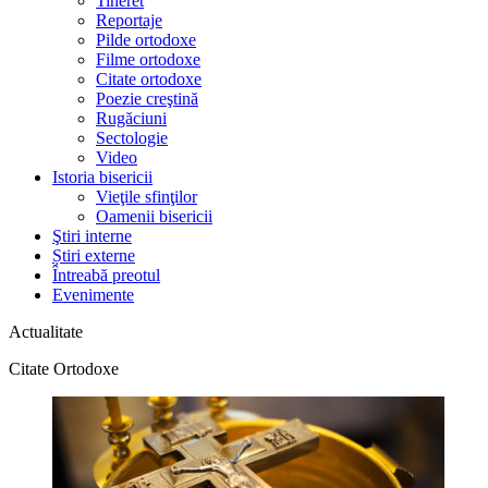
Tineret
Reportaje
Pilde ortodoxe
Filme ortodoxe
Citate ortodoxe
Poezie creştină
Rugăciuni
Sectologie
Video
Istoria bisericii
Vieţile sfinţilor
Oamenii bisericii
Ştiri interne
Știri externe
Întreabă preotul
Evenimente
Actualitate
Citate Ortodoxe