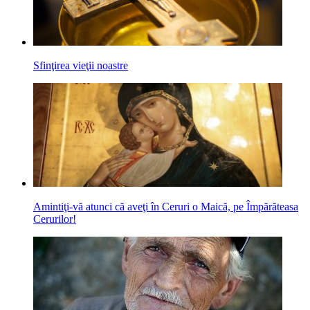
Sfinţirea vieţii noastre
Amintiţi-vă atunci că aveţi în Ceruri o Maică, pe Împărăteasa
Cerurilor!