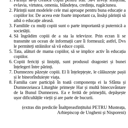
evlavia, virtutea, omenia, blândețea, credința, rugăciunea.
Părinții sunt modelele cele mai aproape pentru buna educație a
copiilor lor. De aceea este foarte important ca, însăși părinții să
aibă o educație aleasă.
Familiile cu mulți copiii sunt o parte importantă și puternică a
societății.
Să îngrădim copiii de a sta la televizor. Prin ecran li se
transmite un ocean de informații care îi formează; astfel, Dvs
le permiteți străinilor să vă educe copiii.
Tata, alături de mama copiilor, să se implice activ în educația
copiilor.
Copiii fericiți și liniștiți, sunt produsul dragostei și bunei
înțelegeri între părinți.
Dumnezeu păzește copiii. El îi înțelepțește, le călăuzește pașii
și le bineorînduiește viața.
Familia care participă în toată componența ei la Sfânta și
Dumnezeiasca Liturghie primește Har și multă binecuvântare
de la Bunul Dumnezeu. Ea e ferită de primejdii, depășește
ușor dificultățile vieții și are parte de bucurii.
(extras din predicile Înaltpreasfințitului PETRU Musteața,
Arhiepiscop de Ungheni și Nisporeni)