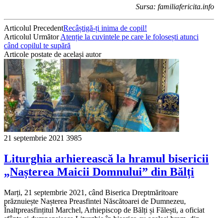
Sursa: familiafericita.info
Articolul Precedent
Recâștigă-ți inima de copil!
Articolul Următor
Atenție la cuvintele pe care le folosești atunci
când copilul te supără
Articole postate de același autor
21 septembrie 2021
3985
Liturghia arhierească la hramul bisericii
„Nașterea Maicii Domnului” din Bălți
Marți, 21 septembrie 2021, când Biserica Dreptmăritoare
prăznuiește Nașterea Preasfintei Născătoarei de Dumnezeu,
Înaltpreasfințitul Marchel, Arhiepiscop de Bălți și Fălești, a oficiat