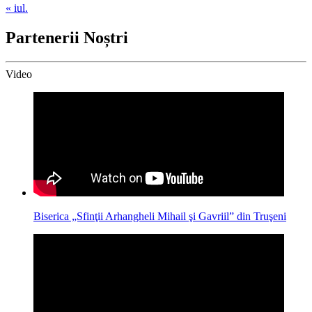
« iul.
Partenerii Noștri
Video
Biserica „Sfinţii Arhangheli Mihail şi Gavriil” din Truşeni