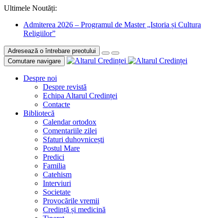
Ultimele Noutăți:
Admiterea 2026 – Programul de Master „Istoria și Cultura
Religiilor”
Adresează o întrebare preotului
Comutare navigare
Despre noi
Despre revistă
Echipa Altarul Credinței
Contacte
Bibliotecă
Calendar ortodox
Comentariile zilei
Sfaturi duhovnicești
Postul Mare
Predici
Familia
Catehism
Interviuri
Societate
Provocările vremii
Credință și medicină