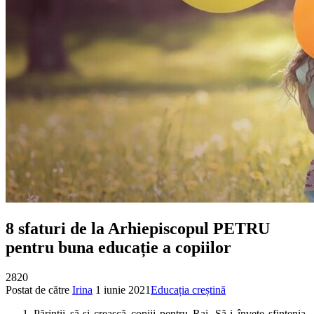
8 sfaturi de la Arhiepiscopul PETRU
pentru buna educație a copiilor
2820
Postat de către
Irina
1 iunie 2021
Educația creștină
Părinții să-și crească copiii pentru Rai. Să-i învețe sfințenia,