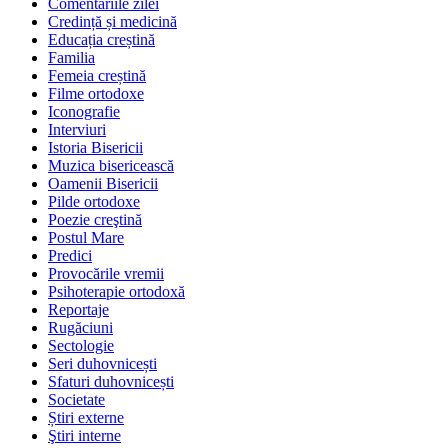
Comentariile zilei
Credință și medicină
Educația creștină
Familia
Femeia creștină
Filme ortodoxe
Iconografie
Interviuri
Istoria Bisericii
Muzica bisericească
Oamenii Bisericii
Pilde ortodoxe
Poezie creştină
Postul Mare
Predici
Provocările vremii
Psihoterapie ortodoxă
Reportaje
Rugăciuni
Sectologie
Seri duhovnicești
Sfaturi duhovnicești
Societate
Știri externe
Ştiri interne