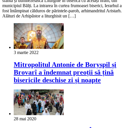
sfânta și dumnezeiasca Liturghie în biserica cu același hram, din
municipiul Bălți. La intrarea în curtea frumoasei biserici, Ierarhul a
fost întâmpinat călduros de părintele-paroh, arhimandritul Aristarh.
Alături de Arhipăstor a liturghisit un […]
3 martie 2022
Mitropolitul Antonie de Boryspil și
Brovarî a îndemnat preoții să țină
bisericile deschise zi și noapte
28 mai 2020