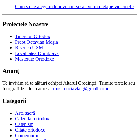
Cum sa ne alegem duhovnicul si sa avem o relaţie vie cu el ?
Proiectele Noastre
Tineretul Ortodox
Preot Octavian Moșin
Biserica USM
Localitatea Dumbrava
Masterate Ortodoxe
Anunț
Te invităm să te alături echipei Altarul Credinţei! Trimite textele sau
fotografiile tale la adresa:
mosin.octavian@gmail.com
.
Categorii
Arta sacră
Calendar ortodox
Catehism
Citate ortodoxe
Comemorări