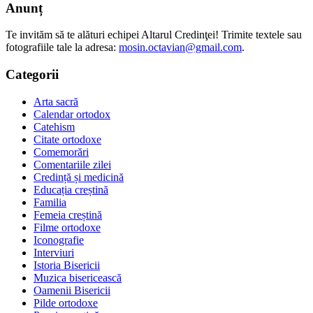
Anunț
Te invităm să te alături echipei Altarul Credinţei! Trimite textele sau
fotografiile tale la adresa:
mosin.octavian@gmail.com
.
Categorii
Arta sacră
Calendar ortodox
Catehism
Citate ortodoxe
Comemorări
Comentariile zilei
Credință și medicină
Educația creștină
Familia
Femeia creștină
Filme ortodoxe
Iconografie
Interviuri
Istoria Bisericii
Muzica bisericească
Oamenii Bisericii
Pilde ortodoxe