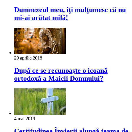
Dumnezeul meu, îţi mulţumesc că nu
mi-ai arătat milă!
29 aprilie 2018
După ce se recunoaşte o icoană
ortodoxă a Maicii Domnului?
4 mai 2019
Certitudinea Învierii alungă teama de