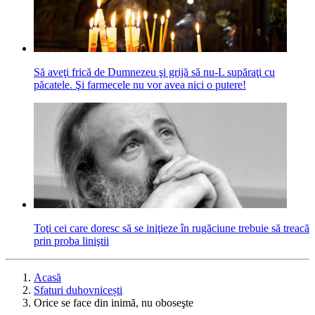
Să aveţi frică de Dumnezeu şi grijă să nu-L supăraţi cu
păcatele. Şi farmecele nu vor avea nici o putere!
Toţi cei care doresc să se iniţieze în rugăciune trebuie să treacă
prin proba liniştii
Acasă
Sfaturi duhovnicești
Orice se face din inimă, nu oboseşte