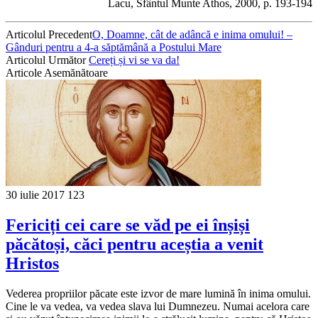
Lacu, Sfântul Munte Athos, 2000, p. 193-194
Articolul Precedent
O, Doamne, cât de adâncă e inima omului! –
Gânduri pentru a 4-a săptămână a Postului Mare
Articolul Următor
Cereți și vi se va da!
Articole Asemănătoare
30 iulie 2017
123
Fericiți cei care se văd pe ei înșiși
păcătoși, căci pentru aceștia a venit
Hristos
Vederea propriilor păcate este izvor de mare lumină în inima omului.
Cine le va vedea, va vedea slava lui Dumnezeu. Numai acelora care