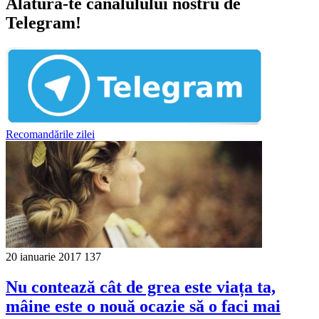
Alătură-te canalulului nostru de
Telegram!
Recomandările zilei
20 ianuarie 2017
137
Nu contează cât de grea este viața ta,
mâine este o nouă ocazie să o faci mai