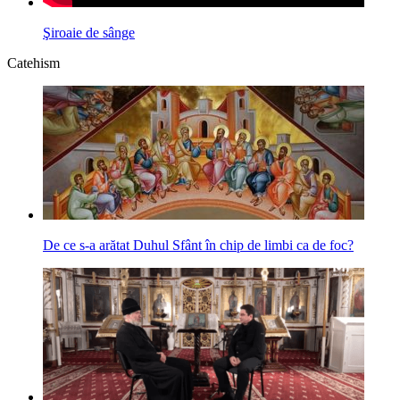
Şiroaie de sânge
Catehism
De ce s-a arătat Duhul Sfânt în chip de limbi ca de foc?