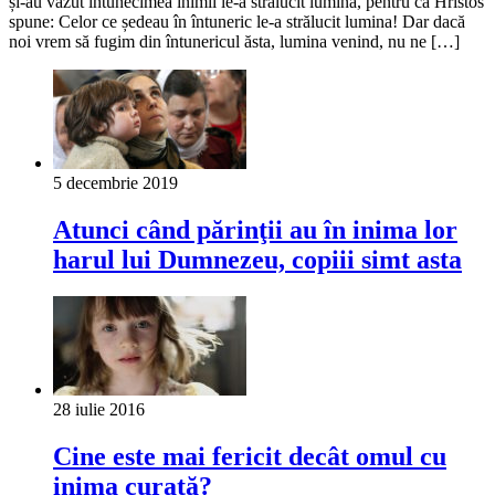
și-au văzut întunecimea inimii le-a strălucit lumina, pentru că Hristos
spune: Celor ce ședeau în întuneric le-a strălucit lumina! Dar dacă
noi vrem să fugim din întunericul ăsta, lumina venind, nu ne […]
5 decembrie 2019
Atunci când părinţii au în inima lor
harul lui Dumnezeu, copiii simt asta
28 iulie 2016
Cine este mai fericit decât omul cu
inima curată?