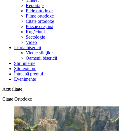
Tineret
Reportaje
Pilde ortodoxe
Filme ortodoxe
Citate ortodoxe
Poezie creştină
Rugăciuni
Sectologie
Video
Istoria bisericii
Vieţile sfinţilor
Oamenii bisericii
Ştiri interne
Știri externe
Întreabă preotul
Evenimente
Actualitate
Citate Ortodoxe