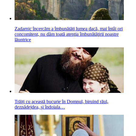
Zadarnic încercăm a îmbunătăţi lumea dacă, mai întâi ori
concomitent, nu dăm toată atenţia îmbunătăţirii noastre
lăuntrice
Trăiți cu această bucurie în Domnul, biruind răul,
deznădejdea, și îndoiala…