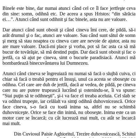
Binele este bine, dar numai atunci când cel ce îl face jertfeşte ceva
din sine: somn, odihnă etc. De aceea a spus Hristos: “din sărăcia
ei…”. Atunci când sunt odihnit şi fac binele, asta nu are valoare.
Dar atunci când sunt obosit şi când cineva îmi cere, de pildă, să-i
arăt drumul şi o fac, atunci are valoare. Sau când sunt sătul de somn
şi merg să stau noaptea cu cineva care are nevoie de ajutor, asta nu
are mare valoare. Dacă-mi place şi vorba, pot să fac asta ca să mă
bucur de tovărăşie, să mă destind puţin. Dar dacă sunt obosit şi fac o
jertfă, ca să ajut pe cineva, simt o bucurie paradisiacă. Atunci mă
bombardează binecuvântarea lui Dumnezeu.
Atunci când cineva se îngreuiază nu numai să facă o slujbă cuiva, ci
chiar să facă o treabă pentru el însuşi, unul ca acesta se oboseşte cu
odihna. Cel care are duh de jertfă, dacă ar vedea, de pildă, pe cineva
care nu are putere trupească lucrând şi ostenindu-se, îi va spune:
“Stai puţin să te odihneşti”, şi-i va face el treaba aceluia. Cel slab se
va odihni trupeşte, iar celălalt va simţi odihnă duhovnicească. Orice
face cineva, s-o facă cu toată inima sa, altfel nu se schimbă
duhovniceşte. Orice se face din inimă, nu oboseşte. Inima este ca un
motor care se încarcă; cu cât lucrează mai mult, cu atât se încarcă
mai mult.
Din Cuviosul Paisie Aghioritul, Trezire duhovnicească, Schitul