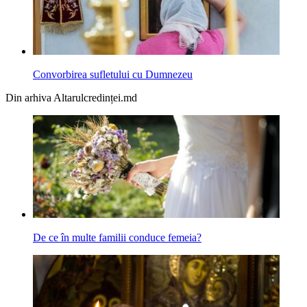
Convorbirea sufletului cu Dumnezeu
Din arhiva Altarulcredinței.md
De ce în multe familii conduce femeia?