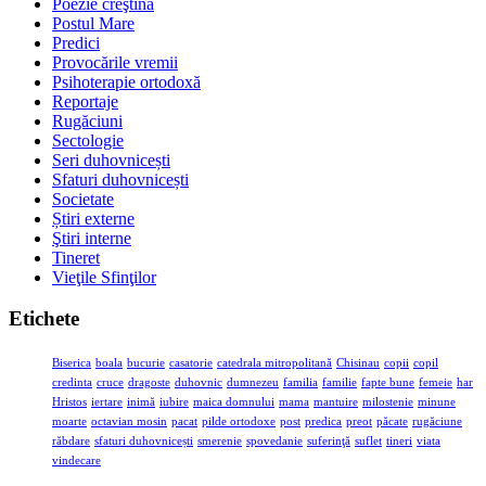
Poezie creştină
Postul Mare
Predici
Provocările vremii
Psihoterapie ortodoxă
Reportaje
Rugăciuni
Sectologie
Seri duhovnicești
Sfaturi duhovnicești
Societate
Știri externe
Ştiri interne
Tineret
Vieţile Sfinţilor
Etichete
Biserica
boala
bucurie
casatorie
catedrala mitropolitană
Chisinau
copii
copil
credinta
cruce
dragoste
duhovnic
dumnezeu
familia
familie
fapte bune
femeie
har
Hristos
iertare
inimă
iubire
maica domnului
mama
mantuire
milostenie
minune
moarte
octavian mosin
pacat
pilde ortodoxe
post
predica
preot
păcate
rugăciune
răbdare
sfaturi duhovnicești
smerenie
spovedanie
suferinţă
suflet
tineri
viata
vindecare