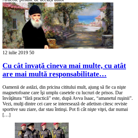
12 iulie 2019
50
Cu cât învaţă cineva mai multe, cu atât
are mai multă responsabilitate…
Oamenii de astăzi, din pricina cititului mult, ajung să fie ca nişte
magnetofoane care îşi umplu casetele cu lucruri de prisos. Dar
învăţătura “fără practică” este, după Avva Isaac, “amanetul ruşinii”.
Vezi, mulţi dintre cei care se interesează de atletism citesc reviste
sportive sau ziare, dar stau întinşi. Pot fi cât nişte viţei, dar numai
[…]