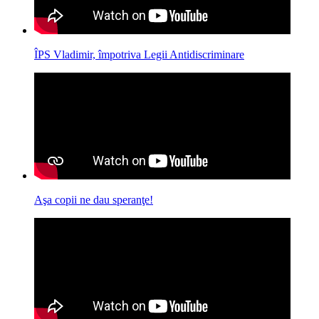
ÎPS Vladimir, împotriva Legii Antidiscriminare
Aşa copii ne dau speranţe!