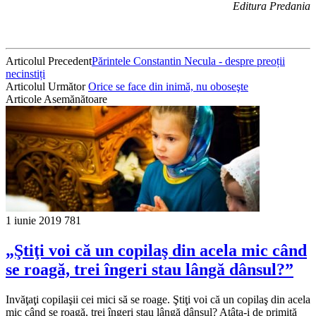
Editura Predania
Articolul Precedent
Părintele Constantin Necula - despre preoții
necinstiți
Articolul Următor
Orice se face din inimă, nu oboseşte
Articole Asemănătoare
1 iunie 2019
781
„Ştiţi voi că un copilaş din acela mic când
se roagă, trei îngeri stau lângă dânsul?”
Invăţaţi copilaşii cei mici să se roage. Ştiţi voi că un copilaş din acela
mic când se roagă, trei îngeri stau lângă dânsul? Atâta-i de primită