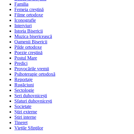
Familia
Femeia creștină
Filme ortodoxe
Iconografie
Interviuri
Istoria Bisericii
Muzica bisericească
Oamenii Bisericii
Pilde ortodoxe
Poezie creştină
Postul Mare
Predici
Provocările vremii
Psihoterapie ortodoxă
Reportaje
Rugăciuni
Sectologie
Seri duhovnicești
Sfaturi duhovnicești
Societate
Știri externe
Ştiri interne
Tineret
Vieţile Sfinţilor