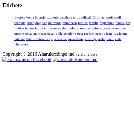
Etichete
Biserica
boala
bucurie
casatorie
catedrala mitropolitană
Chisinau
copii
copil
credinta
cruce
dragoste
duhovnic
dumnezeu
familia
familie
fapte bune
femeie
har
Hristos
iertare
inimă
iubire
maica domnului
mama
mantuire
milostenie
minune
moarte
octavian mosin
pacat
pilde ortodoxe
post
predica
preot
păcate
rugăciune
răbdare
sfaturi duhovnicești
smerenie
spovedanie
suferinţă
suflet
tineri
viata
vindecare
Copyright © 2016 Altarulcredinței.md
versiune beta