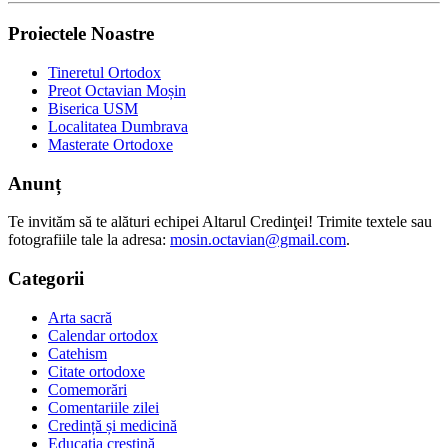
Proiectele Noastre
Tineretul Ortodox
Preot Octavian Moșin
Biserica USM
Localitatea Dumbrava
Masterate Ortodoxe
Anunț
Te invităm să te alături echipei Altarul Credinţei! Trimite textele sau
fotografiile tale la adresa:
mosin.octavian@gmail.com
.
Categorii
Arta sacră
Calendar ortodox
Catehism
Citate ortodoxe
Comemorări
Comentariile zilei
Credință și medicină
Educația creștină