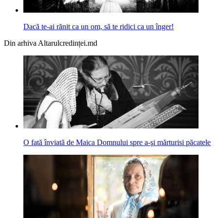
Dacă te-ai rănit ca un om, să te ridici ca un înger!
Din arhiva Altarulcredinței.md
O fată înviată de Maica Domnului spre a-şi mărturisi păcatele