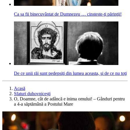
Ca sa fii binecuvântat de Dumnezeu … cinsteste-ţi părinţii!
De ce unii răi sunt pedepsiţi din lumea aceasta, şi de ce nu toţi
Acasă
Sfaturi duhovnicești
O, Doamne, cât de adâncă e inima omului! – Gânduri pentru
a 4-a săptămână a Postului Mare