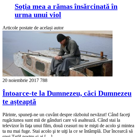
Soţia mea a rămas însărcinată în
urma unui viol
Articole postate de același autor
20 noiembrie 2017
788
Întoarce-te la Dumnezeu, căci Dumnezeu
te aşteaptă
Părinte, spuneţi-ne un cuvânt despre războiul nevăzut! Când faceţi
rugăciunea sunt mii de gânduri care vă asaltează. Când stai la
televizor în faţa unui film, două ceasuri nu te mişti de acolo şi mintea
ta nu mai fuge. Stai acolo şi te uiţi la ce se întâmplă. Dar încearcă să
spui Tatăl nostru şi ai […]