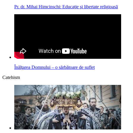
Pr. dr. Mihai Himcinschi: Educaţie şi libertate religioasă
Înălţarea Domnului – o sărbătoare de suflet
Catehism