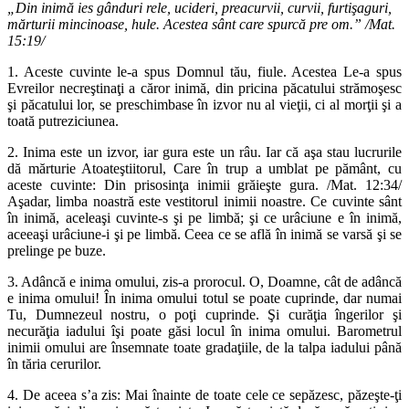
„Din inimă ies gânduri rele, ucideri, preacurvii, curvii, furtişaguri,
mărturii mincinoase, hule. Acestea sânt care spurcă pre om.” /Mat.
15:19/
1. Aceste cuvinte le-a spus Domnul tău, fiule. Acestea Le-a spus
Evreilor necreştinaţi a căror inimă, din pricina păcatului strămoşesc
şi păcatului lor, se preschimbase în izvor nu al vieţii, ci al morţii şi a
toată putreziciunea.
2. Inima este un izvor, iar gura este un râu. Iar că aşa stau lucrurile
dă mărturie Atoateştiitorul, Care în trup a umblat pe pământ, cu
aceste cuvinte: Din prisosinţa inimii grăieşte gura. /Mat. 12:34/
Aşadar, limba noastră este vestitorul inimii noastre. Ce cuvinte sânt
în inimă, aceleaşi cuvinte-s şi pe limbă; şi ce urâciune e în inimă,
aceeaşi urâciune-i şi pe limbă. Ceea ce se află în inimă se varsă şi se
prelinge pe buze.
3. Adâncă e inima omului, zis-a prorocul. O, Doamne, cât de adâncă
e inima omului! În inima omului totul se poate cuprinde, dar numai
Tu, Dumnezeul nostru, o poţi cuprinde. Şi curăţia îngerilor şi
necurăţia iadului îşi poate găsi locul în inima omului. Barometrul
inimii omului are însemnate toate gradaţiile, de la talpa iadului până
în tăria cerurilor.
4. De aceea s’a zis: Mai înainte de toate cele ce sepăzesc, păzeşte-ţi