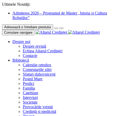
Ultimele Noutăți:
Admiterea 2026 – Programul de Master „Istoria și Cultura
Religiilor”
Adresează o întrebare preotului
Comutare navigare
Despre noi
Despre revistă
Echipa Altarul Credinței
Contacte
Bibliotecă
Calendar ortodox
Comentariile zilei
Sfaturi duhovnicești
Postul Mare
Predici
Familia
Catehism
Interviuri
Societate
Provocările vremii
Credință și medicină