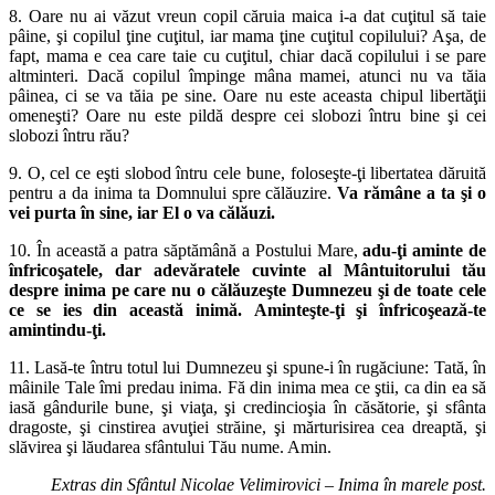
8. Oare nu ai văzut vreun copil căruia maica i-a dat cuţitul să taie
pâine, şi copilul ţine cuţitul, iar mama ţine cuţitul copilului? Aşa, de
fapt, mama e cea care taie cu cuţitul, chiar dacă copilului i se pare
altminteri. Dacă copilul împinge mâna mamei, atunci nu va tăia
pâinea, ci se va tăia pe sine. Oare nu este aceasta chipul libertăţii
omeneşti? Oare nu este pildă despre cei slobozi întru bine şi cei
slobozi întru rău?
9. O, cel ce eşti slobod întru cele bune, foloseşte-ţi libertatea dăruită
pentru a da inima ta Domnului spre călăuzire.
Va rămâne a ta şi o
vei purta în sine, iar El o va călăuzi.
10. În această a patra săptămână a Postului Mare,
adu-ţi aminte de
înfricoşatele, dar adevăratele cuvinte al Mântuitorului tău
despre inima pe care nu o călăuzeşte Dumnezeu şi de toate cele
ce se ies din această inimă. Aminteşte-ţi şi înfricoşează-te
amintindu-ţi.
11. Lasă-te întru totul lui Dumnezeu şi spune-i în rugăciune: Tată, în
mâinile Tale îmi predau inima. Fă din inima mea ce ştii, ca din ea să
iasă gândurile bune, şi viaţa, şi credincioşia în căsătorie, şi sfânta
dragoste, şi cinstirea avuţiei străine, şi mărturisirea cea dreaptă, şi
slăvirea şi lăudarea sfântului Tău nume. Amin.
Extras din Sfântul Nicolae Velimirovici – Inima în marele post.