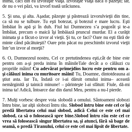
inima, căci din ea izvorăşte viaţa. Izvorăşte viaţă dacă o păzeşti; iar,
de nu o vei păzi, va izvorî toată urâciunea.
5. Şi una, şi alta. Aşadar, păzeşte şi păstrează izvorulvieţii din tine,
ca să nu se tulbure. Tu eşti botezat, şi botezul e mare lucru. Eşti
îmbăiat în apă şi în duh. Fiul lui Dumnezeu s’a pogorât şi te-a
îmbăiat, precum o maică îşi îmbăiază pruncul murdar. El a curăţit
inimata şi a făcut-o izvor al vieţii. Şi tu, ce faci? Oare nu eşti fără de
minte când păcătuieşti? Oare prin păcat nu preschimbi izvorul vieţii
într’un izvor al morţii?
6. O, Dumnezeul nostru, Cel ce pretutindenea eşti,cât de bine este
pentru om a-şi preda inima în mâinileTale decât a o călăuzi cu
propriile mâini!
Cu adevărat primejdios lucru este pentru om a-
şi călăuzi inima cu muritoare mâini!
Tu, Doamne, dintotdeauna ai
ştiut asta. Iar Tu, îndată ce i-ai dăruit omului inima– această
nemărginită şi tainică minune! – părinteşte l-ai sfătuit: Fiule, dă-mi
inima ta! Adică, întoarce dar din darul Meu, pentru a nu-l pierde.
7. Mulţi vorbesc despre voia slobodă a omului. Sântoameni slobozi
întru bine, iar alţii slobozi întru rău.
Slobod întru bine este cel ce îşi
predă libertatea celui mai slobod, adică Celui ce este cel mai
slobod, ca să o folosească spre bine.
Slobod întru rău este cel ce
vrea să folosească singur libertatea sa, şi atunci, fără să bage de
seamă, o predă Tiranului, celui ce este cel mai lipsit de libertate.