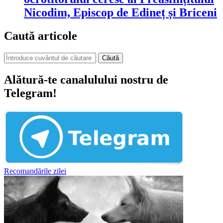
Nicodim, Episcop de Edineț și Briceni
Caută articole
Căută
Alătură-te canalulului nostru de
Telegram!
Recomandările zilei