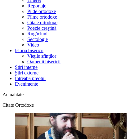
Tineret
Reportaje
Pilde ortodoxe
Filme ortodoxe
Citate ortodoxe
Poezie creştină
Rugăciuni
Sectologie
Video
Istoria bisericii
Vieţile sfinţilor
Oamenii bisericii
Ştiri interne
Știri externe
Întreabă preotul
Evenimente
Actualitate
Citate Ortodoxe