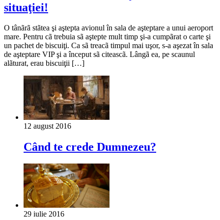
situaţiei!
O tânãrã stãtea şi aştepta avionul în sala de aşteptare a unui aeroport
mare. Pentru cã trebuia sã aştepte mult timp şi-a cumpãrat o carte şi
un pachet de biscuiţi. Ca sã treacã timpul mai uşor, s-a aşezat în sala
de aşteptare VIP şi a început sã citeascã. Lângã ea, pe scaunul
alãturat, erau biscuiţii […]
12 august 2016
Când te crede Dumnezeu?
29 iulie 2016