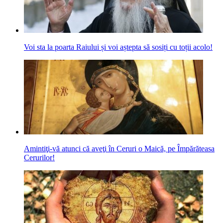
Voi sta la poarta Raiului și voi aștepta să sosiți cu toții acolo!
Amintiţi-vă atunci că aveţi în Ceruri o Maică, pe Împărăteasa
Cerurilor!