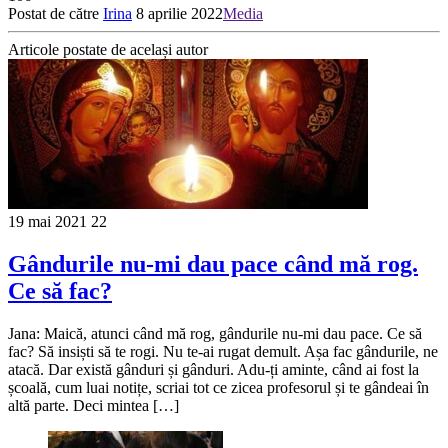
Postat de către
Irina
8 aprilie 2022
Media
Articole postate de același autor
19 mai 2021
22
Gândurile nu-mi dau pace când mă rog.
Ce să fac?
Jana: Maică, atunci când mă rog, gândurile nu-mi dau pace. Ce să
fac? Să insiști să te rogi. Nu te-ai rugat demult. Așa fac gândurile, ne
atacă. Dar există gânduri și gânduri. Adu-ți aminte, când ai fost la
școală, cum luai notițe, scriai tot ce zicea profesorul și te gândeai în
altă parte. Deci mintea […]