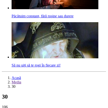
Păcătuim constant, fără ruşine sau durere
Să nu uiți să te rogi în fiecare zi!
Acasă
Media
30
30
106