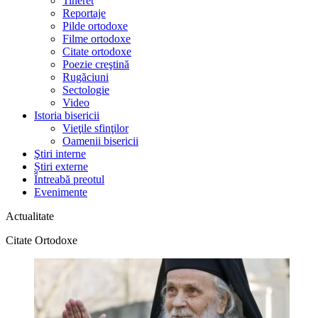
Tineret
Reportaje
Pilde ortodoxe
Filme ortodoxe
Citate ortodoxe
Poezie creştină
Rugăciuni
Sectologie
Video
Istoria bisericii
Vieţile sfinţilor
Oamenii bisericii
Ştiri interne
Știri externe
Întreabă preotul
Evenimente
Actualitate
Citate Ortodoxe