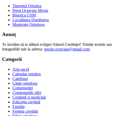
Tineretul Ortodox
Preot Octavian Moșin
Biserica USM
Localitatea Dumbrava
Masterate Ortodoxe
Anunț
Te invităm să te alături echipei Altarul Credinţei! Trimite textele sau
fotografiile tale la adresa:
mosin.octavian@gmail.com
.
Categorii
Arta sacră
Calendar ortodox
Catehism
Citate ortodoxe
Comemorări
Comentariile zilei
Credință și medicină
Educația creștină
Familia
Femeia creștină
Filme ortodoxe