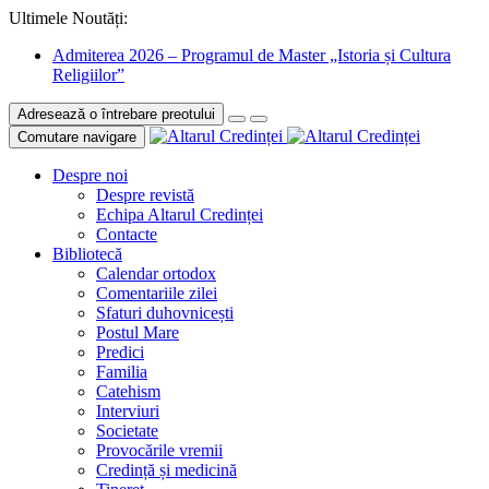
Ultimele Noutăți:
Admiterea 2026 – Programul de Master „Istoria și Cultura
Religiilor”
Adresează o întrebare preotului
Comutare navigare
Despre noi
Despre revistă
Echipa Altarul Credinței
Contacte
Bibliotecă
Calendar ortodox
Comentariile zilei
Sfaturi duhovnicești
Postul Mare
Predici
Familia
Catehism
Interviuri
Societate
Provocările vremii
Credință și medicină