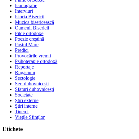
Iconografie
Interviuri
Istoria Bisericii
Muzica bisericească
Oamenii Bisericii
Pilde ortodoxe
Poezie creştină
Postul Mare
Predici
Provocările vremii
Psihoterapie ortodoxă
Reportaje
Rugăciuni
Sectologie
Seri duhovnicești
Sfaturi duhovnicești
Societate
Știri externe
Ştiri interne
Tineret
Vieţile Sfinţilor
Etichete