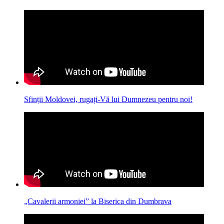
Sfinții Moldovei, rugați-Vă lui Dumnezeu pentru noi!
„Cavalerii armoniei” la Biserica din Dumbrava