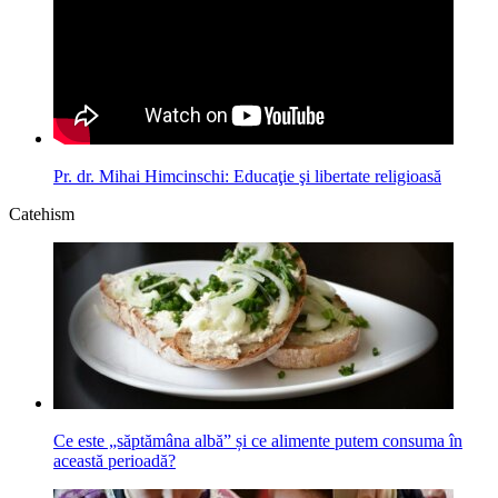
Pr. dr. Mihai Himcinschi: Educaţie şi libertate religioasă
Catehism
Ce este „săptămâna albă” și ce alimente putem consuma în
această perioadă?