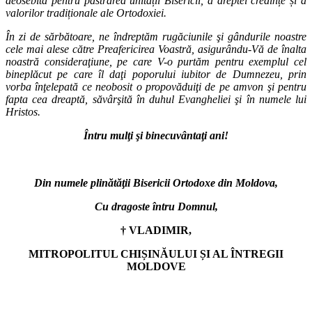
deosebită pentru păstrarea unității Bisericii, a dreptei credințe și a
valorilor tradiționale ale Ortodoxiei.
În zi de sărbătoare, ne îndreptăm rugăciunile şi gândurile noastre
cele mai alese către Preafericirea Voastră, asigurându-Vă de înalta
noastră consideraţiune, pe care V-o purtăm pentru exemplul cel
bineplăcut pe care îl daţi poporului iubitor de Dumnezeu, prin
vorba înţelepată ce neobosit o propovăduiţi de pe amvon şi pentru
fapta cea dreaptă, săvârşită în duhul Evangheliei şi în numele lui
Hristos.
Întru mulţi şi binecuvântaţi ani!
Din numele plinătăţii Bisericii Ortodoxe din Moldova,
Cu dragoste întru Domnul,
† VLADIMIR,
MITROPOLITUL CHIȘINĂULUI ȘI AL ÎNTREGII
MOLDOVE