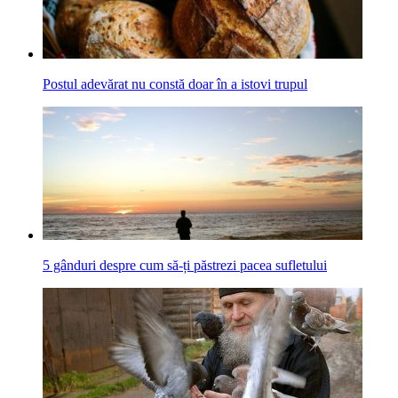
Postul adevărat nu constă doar în a istovi trupul
5 gânduri despre cum să-ți păstrezi pacea sufletului