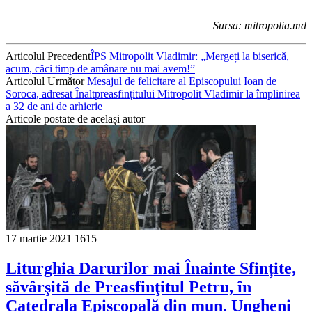
Sursa: mitropolia.md
Articolul Precedent
ÎPS Mitropolit Vladimir: „Mergeți la biserică,
acum, căci timp de amânare nu mai avem!”
Articolul Următor
Mesajul de felicitare al Episcopului Ioan de
Soroca, adresat Înaltpreasfințitului Mitropolit Vladimir la împlinirea
a 32 de ani de arhierie
Articole postate de același autor
17 martie 2021
1615
Liturghia Darurilor mai Înainte Sfințite,
săvârşită de Preasfinţitul Petru, în
Catedrala Episcopală din mun. Ungheni