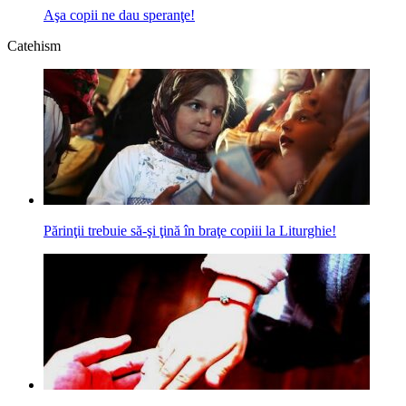
Aşa copii ne dau speranţe!
Catehism
Părinţii trebuie să-şi ţină în braţe copiii la Liturghie!