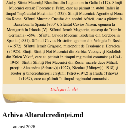
Arhiva Altarulcredinței.md
august 2026