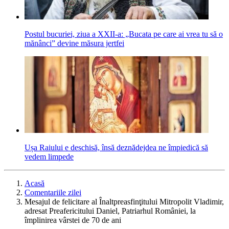
Postul bucuriei, ziua a XXII-a: „Bucata pe care ai vrea tu să o
mănânci” devine măsura jertfei
Ușa Raiului e deschisă, însă deznădejdea ne împiedică să
vedem limpede
Acasă
Comentariile zilei
Mesajul de felicitare al Înaltpreasfinţitului Mitropolit Vladimir,
adresat Preafericitului Daniel, Patriarhul României, la
împlinirea vârstei de 70 de ani