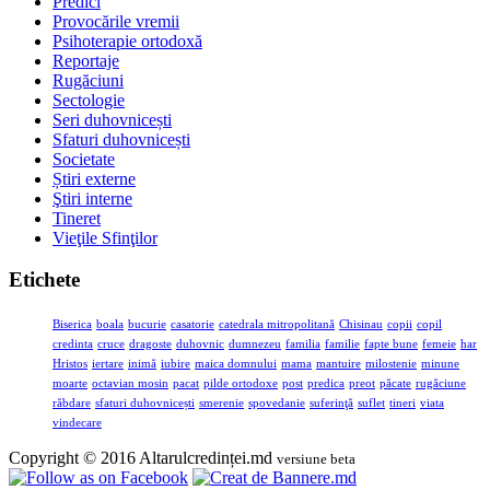
Predici
Provocările vremii
Psihoterapie ortodoxă
Reportaje
Rugăciuni
Sectologie
Seri duhovnicești
Sfaturi duhovnicești
Societate
Știri externe
Ştiri interne
Tineret
Vieţile Sfinţilor
Etichete
Biserica
boala
bucurie
casatorie
catedrala mitropolitană
Chisinau
copii
copil
credinta
cruce
dragoste
duhovnic
dumnezeu
familia
familie
fapte bune
femeie
har
Hristos
iertare
inimă
iubire
maica domnului
mama
mantuire
milostenie
minune
moarte
octavian mosin
pacat
pilde ortodoxe
post
predica
preot
păcate
rugăciune
răbdare
sfaturi duhovnicești
smerenie
spovedanie
suferinţă
suflet
tineri
viata
vindecare
Copyright © 2016 Altarulcredinței.md
versiune beta