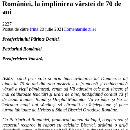
României, la împlinirea vârstei de 70 de
ani
2227
Postat de către
Irina
20 iulie 2021
Comentariile zilei
Preafericitului Părinte Daniel,
Patriarhul României
Preafericirea Voastră,
Astăzi, când prin voia şi prin binecuvântarea lui Dumnezeu aţi
ajuns la 70 de ani din ziua nașterii – o frumoasă şi emblematică
vârstă a vieţii pământeşti, venim să Vă adresăm cele mai sincere şi
mai călduroase felicitări şi urări de bine, nădăjduind cordial că şi
de acum înainte, Bunul şi Dreptul Mântuitor Vă va întări şi Vă va
îndruma mulţi ani sănătoşi să cârmuiţi cu înţelepciune şi pace
turma iubitoare de Hristos a Sfintei Biserici Ortodoxe Române.
Ca Patriarh al României, promovați mereu dialogul, cooperarea și
respectul reciproc în raport cu celelalte Biserici, arătând o grijă