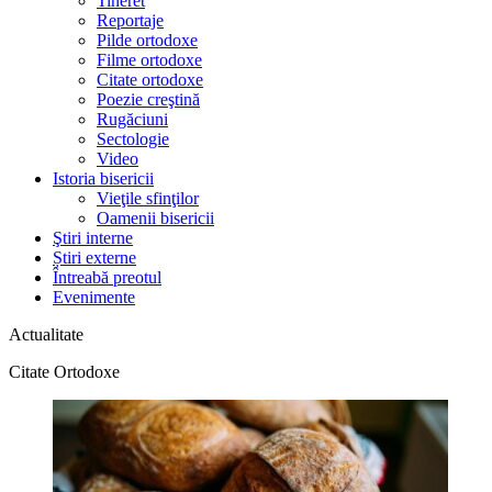
Tineret
Reportaje
Pilde ortodoxe
Filme ortodoxe
Citate ortodoxe
Poezie creştină
Rugăciuni
Sectologie
Video
Istoria bisericii
Vieţile sfinţilor
Oamenii bisericii
Ştiri interne
Știri externe
Întreabă preotul
Evenimente
Actualitate
Citate Ortodoxe