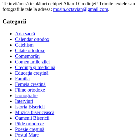
Te invităm să te alături echipei Altarul Credinţei! Trimite textele sau
fotografiile tale la adresa:
mosin.octavian@gmail.com
.
Categorii
Arta sacră
Calendar ortodox
Catehism
Citate ortodoxe
Comemorări
Comentariile zilei
Credință și medicină
Educația creștină
Familia
Femeia creștină
Filme ortodoxe
Iconografie
Interviuri
Istoria Bisericii
Muzica bisericească
Oamenii Bisericii
Pilde ortodoxe
Poezie creştină
Postul Mare