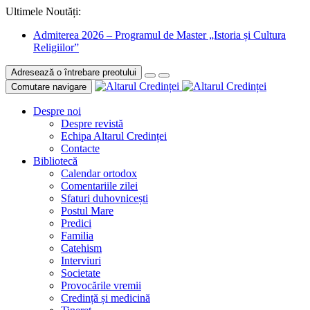
Ultimele Noutăți:
Admiterea 2026 – Programul de Master „Istoria și Cultura
Religiilor”
Adresează o întrebare preotului
Comutare navigare
Despre noi
Despre revistă
Echipa Altarul Credinței
Contacte
Bibliotecă
Calendar ortodox
Comentariile zilei
Sfaturi duhovnicești
Postul Mare
Predici
Familia
Catehism
Interviuri
Societate
Provocările vremii
Credință și medicină