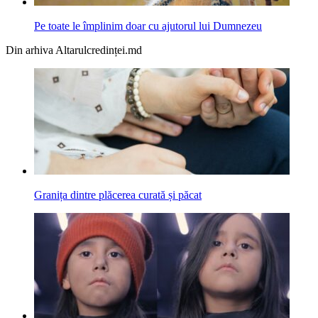
Pe toate le împlinim doar cu ajutorul lui Dumnezeu
Din arhiva Altarulcredinței.md
Granița dintre plăcerea curată și păcat