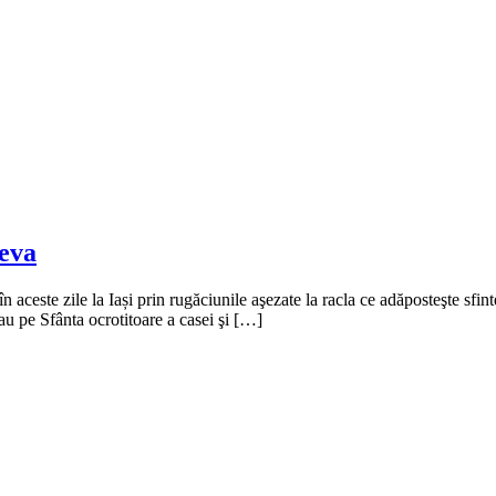
heva
aceste zile la Iași prin rugăciunile aşezate la racla ce adăposteşte sfinte
au pe Sfânta ocrotitoare a casei şi […]