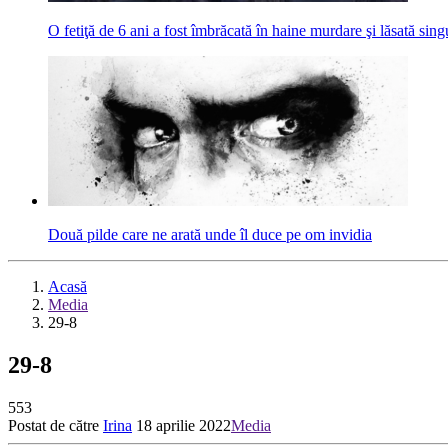
O fetiţă de 6 ani a fost îmbrăcată în haine murdare şi lăsată singu
Două pilde care ne arată unde îl duce pe om invidia
Acasă
Media
29-8
29-8
553
Postat de către
Irina
18 aprilie 2022
Media