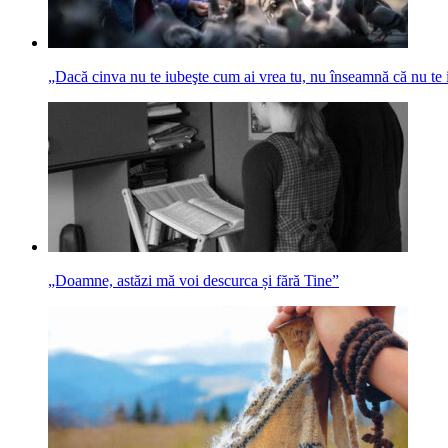
„Dacă cinva nu te iubeşte cum ai vrea tu, nu înseamnă că nu te 
„Doamne, astăzi mă voi descurca și fără Tine”