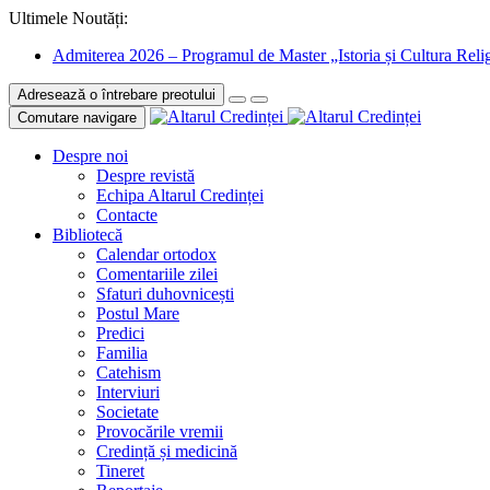
Ultimele Noutăți:
Admiterea 2026 – Programul de Master „Istoria și Cultura Relig
Adresează o întrebare preotului
Comutare navigare
Despre noi
Despre revistă
Echipa Altarul Credinței
Contacte
Bibliotecă
Calendar ortodox
Comentariile zilei
Sfaturi duhovnicești
Postul Mare
Predici
Familia
Catehism
Interviuri
Societate
Provocările vremii
Credință și medicină
Tineret