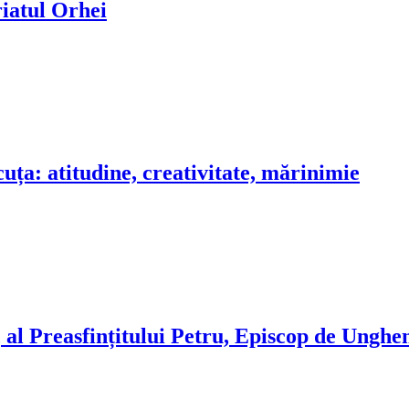
riatul Orhei
ța: atitudine, creativitate, mărinimie
al Preasfințitului Petru, Episcop de Unghen