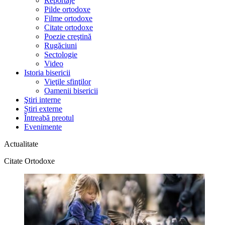
Reportaje
Pilde ortodoxe
Filme ortodoxe
Citate ortodoxe
Poezie creştină
Rugăciuni
Sectologie
Video
Istoria bisericii
Vieţile sfinţilor
Oamenii bisericii
Ştiri interne
Știri externe
Întreabă preotul
Evenimente
Actualitate
Citate Ortodoxe