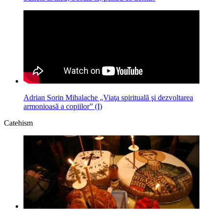
Adrian Sorin Mihalache „Viaţa spirituală şi dezvoltarea
armonioasă a copiilor” (I)
Catehism