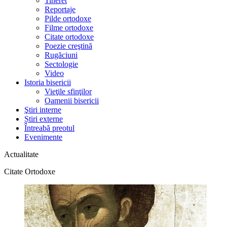
Tineret
Reportaje
Pilde ortodoxe
Filme ortodoxe
Citate ortodoxe
Poezie creştină
Rugăciuni
Sectologie
Video
Istoria bisericii
Vieţile sfinţilor
Oamenii bisericii
Ştiri interne
Știri externe
Întreabă preotul
Evenimente
Actualitate
Citate Ortodoxe