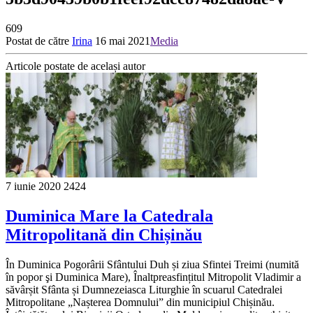
609
Postat de către
Irina
16 mai 2021
Media
Articole postate de același autor
7 iunie 2020
2424
Duminica Mare la Catedrala
Mitropolitană din Chișinău
În Duminica Pogorârii Sfântului Duh și ziua Sfintei Treimi (numită
în popor şi Duminica Mare), Înaltpreasfințitul Mitropolit Vladimir a
săvârșit Sfânta și Dumnezeiasca Liturghie în scuarul Catedralei
Mitropolitane „Nașterea Domnului” din municipiul Chișinău.