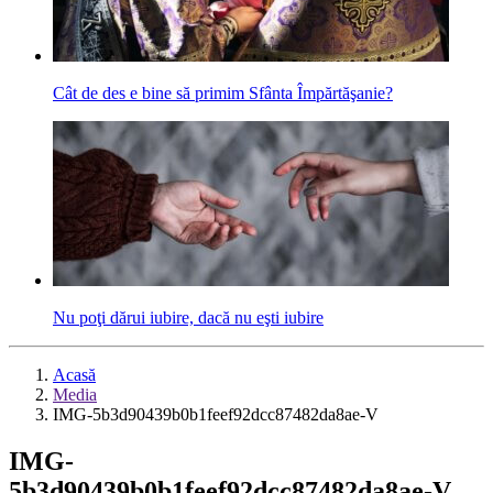
Cât de des e bine să primim Sfânta Împărtăşanie?
Nu poţi dărui iubire, dacă nu eşti iubire
Acasă
Media
IMG-5b3d90439b0b1feef92dcc87482da8ae-V
IMG-
5b3d90439b0b1feef92dcc87482da8ae-V