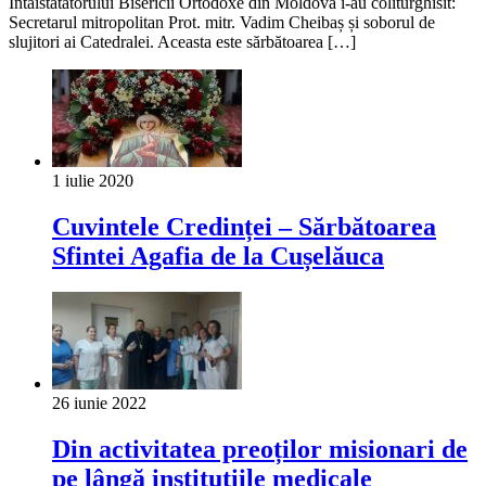
Întâistătătorului Bisericii Ortodoxe din Moldova i-au coliturghisit:
Secretarul mitropolitan Prot. mitr. Vadim Cheibaș și soborul de
slujitori ai Catedralei. Aceasta este sărbătoarea […]
1 iulie 2020
Cuvintele Credinței – Sărbătoarea
Sfintei Agafia de la Cușelăuca
26 iunie 2022
Din activitatea preoților misionari de
pe lângă instituțiile medicale