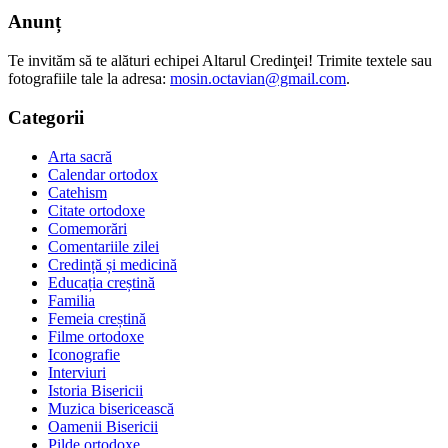
Anunț
Te invităm să te alături echipei Altarul Credinţei! Trimite textele sau
fotografiile tale la adresa:
mosin.octavian@gmail.com
.
Categorii
Arta sacră
Calendar ortodox
Catehism
Citate ortodoxe
Comemorări
Comentariile zilei
Credință și medicină
Educația creștină
Familia
Femeia creștină
Filme ortodoxe
Iconografie
Interviuri
Istoria Bisericii
Muzica bisericească
Oamenii Bisericii
Pilde ortodoxe