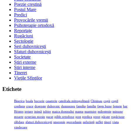
Poezie creştină
Postul Mare
Predici
Provocările vremii
Psihoterapie ortodoxă
Reportaje
Rugăciuni
Sectologie
Seri duhovnicești
Sfaturi duhovnicești
Societate
Știri externe
Ştiri interne
Tineret
Vieţile Sfinţilor
Etichete
Biserica
boala
bucurie
casatorie
catedrala mitropolitană
Chisinau
copii
copil
credinta
cruce
dragoste
duhovnic
dumnezeu
familia
familie
fapte bune
femeie
har
Hristos
iertare
inimă
iubire
maica domnului
mama
mantuire
milostenie
minune
moarte
octavian mosin
pacat
pilde ortodoxe
post
predica
preot
păcate
rugăciune
răbdare
sfaturi duhovnicești
smerenie
spovedanie
suferinţă
suflet
tineri
viata
vindecare