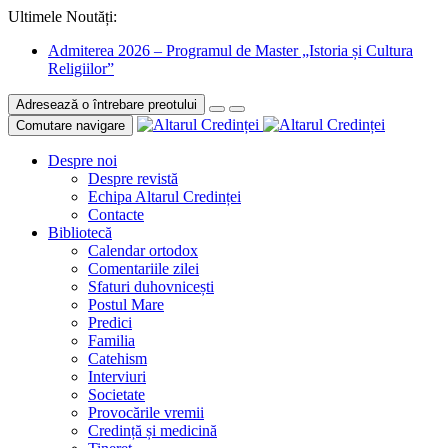
Ultimele Noutăți:
Admiterea 2026 – Programul de Master „Istoria și Cultura
Religiilor”
Adresează o întrebare preotului
Comutare navigare
Despre noi
Despre revistă
Echipa Altarul Credinței
Contacte
Bibliotecă
Calendar ortodox
Comentariile zilei
Sfaturi duhovnicești
Postul Mare
Predici
Familia
Catehism
Interviuri
Societate
Provocările vremii
Credință și medicină