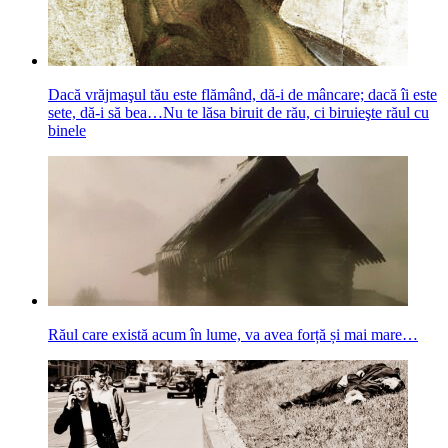
Dacă vrăjmaşul tău este flămând, dă-i de mâncare; dacă îi este
sete, dă-i să bea…Nu te lăsa biruit de rău, ci biruieşte răul cu
binele
Răul care există acum în lume, va avea forță și mai mare…