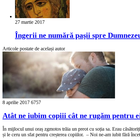
27 martie 2017
Îngerii ne numără paşii spre Dumneze
Articole postate de același autor
8 aprilie 2017
6757
Atât ne iubim copiii cât ne rugăm pentru 
În mijlocul unui oraș zgmotos trăia un preot cu soția sa. Erau căsătoriț
și le ceru un sfat pentru creșterea copiilor. – Noi ne-am iubit fără înc