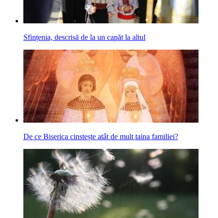
Sfințenia, descrisă de la un capăt la altul
De ce Biserica cinstește atât de mult taina familiei?