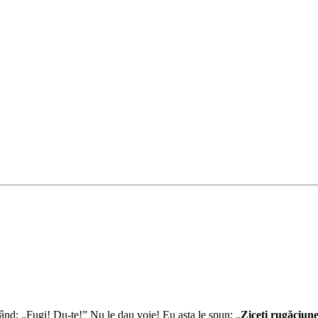
când: „Fugi! Du-te!” Nu le dau voie! Eu asta le spun: „
Ziceţi rugăciune