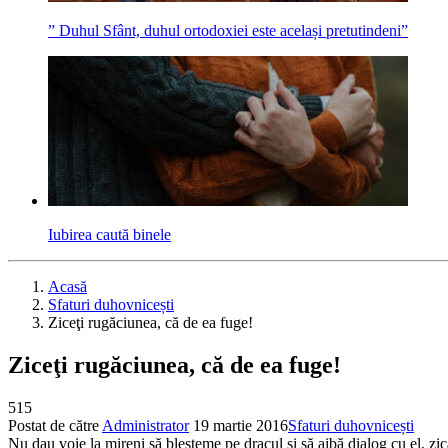
” Duhul Sfânt, duhul ortodoxiei este același pretutindeni”
Iubirea caută binele
Acasă
Sfaturi duhovnicești
Ziceţi rugăciunea, că de ea fuge!
Ziceţi rugăciunea, că de ea fuge!
515
Postat de către
Administrator
19 martie 2016
Sfaturi duhovnicești
Nu dau voie la mireni să blesteme pe dracul şi să aibă dialog cu el, zi