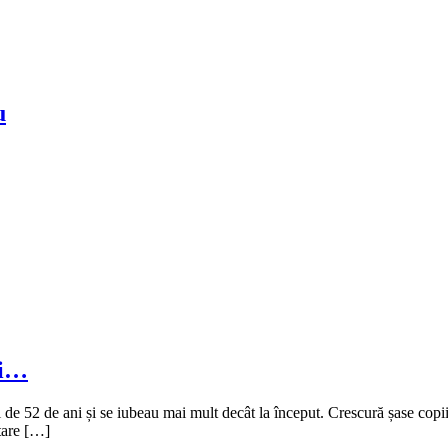
u
ei…
i de 52 de ani și se iubeau mai mult decât la început. Crescură șase copii 
etare […]