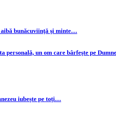
să aibă bunăcuviinţă şi minte…
a ta personală, un om care bârfeşte pe Dumn
mnezeu iubește pe toți…