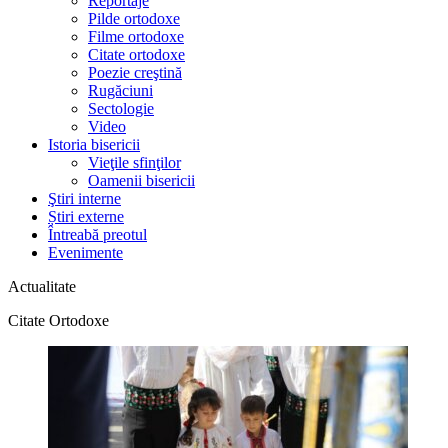
Reportaje
Pilde ortodoxe
Filme ortodoxe
Citate ortodoxe
Poezie creştină
Rugăciuni
Sectologie
Video
Istoria bisericii
Vieţile sfinţilor
Oamenii bisericii
Ştiri interne
Știri externe
Întreabă preotul
Evenimente
Actualitate
Citate Ortodoxe