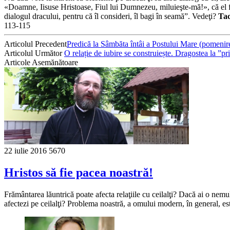
«Doamne, Iisuse Hristoase, Fiul lui Dumnezeu, miluieşte-mă!», că el f
dialogul dracului, pentru că îl consideri, îl bagi în seamă”. Vedeţi?
Tac
113-115
Articolul Precedent
Predică la Sâmbăta întâi a Postului Mare (pomenir
Articolul Următor
O relație de iubire se construiește. Dragostea la ”p
Articole Asemănătoare
22 iulie 2016
5670
Hristos să fie pacea noastră!
Frământarea lăuntrică poate afecta relaţiile cu ceilalţi? Dacă ai o nemu
afectezi pe ceilalţi? Problema noastră, a omului modern, în general, 