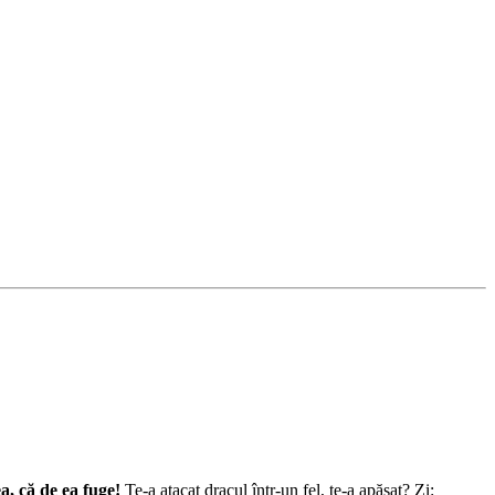
a, că de ea fuge!
Te-a atacat dracul într-un fel, te-a apăsat? Zi: