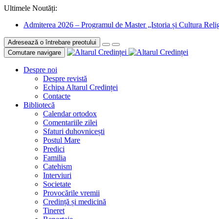
Ultimele Noutăți:
Admiterea 2026 – Programul de Master „Istoria și Cultura Relig
Adresează o întrebare preotului
Comutare navigare
Despre noi
Despre revistă
Echipa Altarul Credinței
Contacte
Bibliotecă
Calendar ortodox
Comentariile zilei
Sfaturi duhovnicești
Postul Mare
Predici
Familia
Catehism
Interviuri
Societate
Provocările vremii
Credință și medicină
Tineret