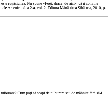
este rugăciunea. Nu spune «Fugi, drace, de-aici», că îi convine
ele Arsenie, ed. a 2-a, vol. 2, Editura Mănăstirea Sihăstria, 2010, p.
de tulburare? Cum poţi să scapi de tulburare sau de mâhnire fără să-i