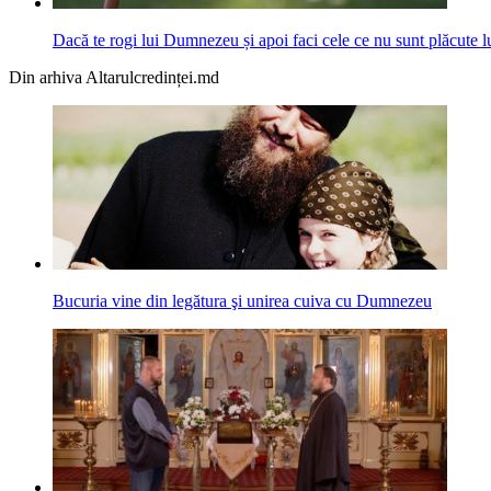
Dacă te rogi lui Dumnezeu și apoi faci cele ce nu sunt plăcute l
Din arhiva Altarulcredinței.md
Bucuria vine din legătura şi unirea cuiva cu Dumnezeu