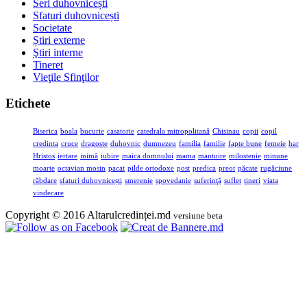
Seri duhovnicești
Sfaturi duhovnicești
Societate
Știri externe
Ştiri interne
Tineret
Vieţile Sfinţilor
Etichete
Biserica
boala
bucurie
casatorie
catedrala mitropolitană
Chisinau
copii
copil
credinta
cruce
dragoste
duhovnic
dumnezeu
familia
familie
fapte bune
femeie
har
Hristos
iertare
inimă
iubire
maica domnului
mama
mantuire
milostenie
minune
moarte
octavian mosin
pacat
pilde ortodoxe
post
predica
preot
păcate
rugăciune
răbdare
sfaturi duhovnicești
smerenie
spovedanie
suferinţă
suflet
tineri
viata
vindecare
Copyright © 2016 Altarulcredinței.md
versiune beta