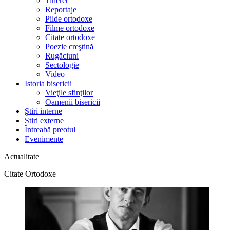
Tineret
Reportaje
Pilde ortodoxe
Filme ortodoxe
Citate ortodoxe
Poezie creştină
Rugăciuni
Sectologie
Video
Istoria bisericii
Vieţile sfinţilor
Oamenii bisericii
Ştiri interne
Știri externe
Întreabă preotul
Evenimente
Actualitate
Citate Ortodoxe