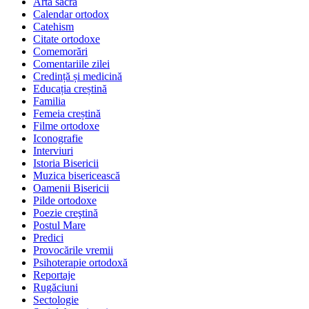
Arta sacră
Calendar ortodox
Catehism
Citate ortodoxe
Comemorări
Comentariile zilei
Credință și medicină
Educația creștină
Familia
Femeia creștină
Filme ortodoxe
Iconografie
Interviuri
Istoria Bisericii
Muzica bisericească
Oamenii Bisericii
Pilde ortodoxe
Poezie creştină
Postul Mare
Predici
Provocările vremii
Psihoterapie ortodoxă
Reportaje
Rugăciuni
Sectologie