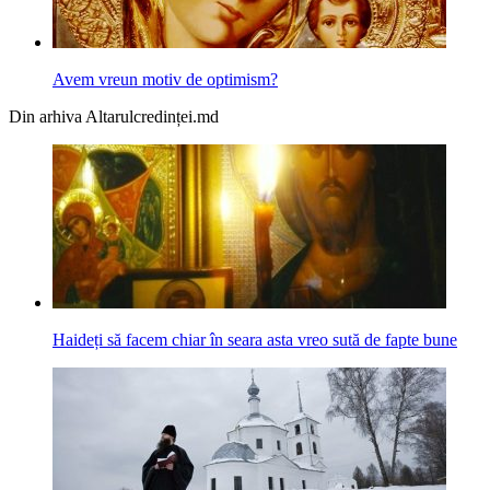
Avem vreun motiv de optimism?
Din arhiva Altarulcredinței.md
Haideți să facem chiar în seara asta vreo sută de fapte bune