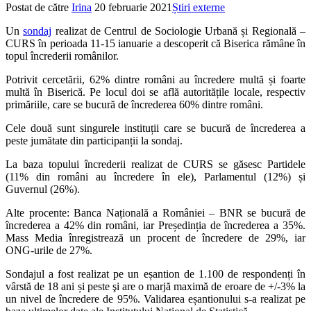
Postat de către
Irina
20 februarie 2021
Știri externe
Un
sondaj
realizat de Centrul de Sociologie Urbană și Regională –
CURS în perioada 11-15 ianuarie a descoperit că Biserica rămâne în
topul încrederii românilor.
Potrivit cercetării, 62% dintre români au încredere multă și foarte
multă în Biserică. Pe locul doi se află autoritățile locale, respectiv
primăriile, care se bucură de încrederea 60% dintre români.
Cele două sunt singurele instituții care se bucură de încrederea a
peste jumătate din participanții la sondaj.
La baza topului încrederii realizat de CURS se găsesc Partidele
(11% din români au încredere în ele), Parlamentul (12%) și
Guvernul (26%).
Alte procente: Banca Națională a României – BNR se bucură de
încrederea a 42% din români, iar Președinția de încrederea a 35%.
Mass Media înregistrează un procent de încredere de 29%, iar
ONG-urile de 27%.
Sondajul a fost realizat pe un eșantion de 1.100 de respondenți în
vârstă de 18 ani și peste şi are o marjă maximă de eroare de +/-3% la
un nivel de încredere de 95%. Validarea eșantionului s-a realizat pe