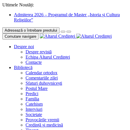
Ultimele Noutăți:
Admiterea 2026 – Programul de Master „Istoria și Cultura
Religiilor”
Adresează o întrebare preotului
Comutare navigare
Despre noi
Despre revistă
Echipa Altarul Credinței
Contacte
Bibliotecă
Calendar ortodox
Comentariile zilei
Sfaturi duhovnicești
Postul Mare
Predici
Familia
Catehism
Interviuri
Societate
Provocările vremii
Credință și medicină