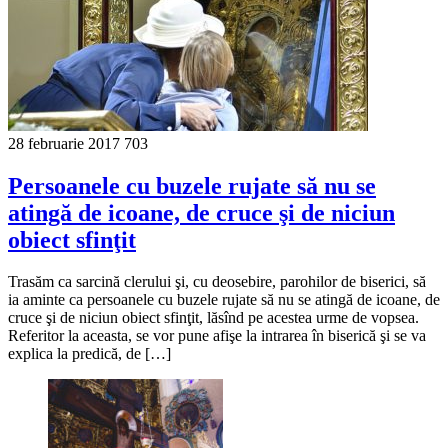
28 februarie 2017
703
Persoanele cu buzele rujate să nu se
atingă de icoane, de cruce şi de niciun
obiect sfinţit
Trasăm ca sarcină clerului şi, cu deosebire, parohilor de biserici, să
ia aminte ca persoanele cu buzele rujate să nu se atingă de icoane, de
cruce şi de niciun obiect sfinţit, lăsînd pe acestea urme de vopsea.
Referitor la aceasta, se vor pune afişe la intrarea în biserică şi se va
explica la predică, de […]