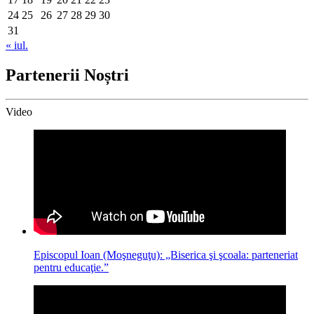
24
25
26
27
28
29
30
31
« iul.
Partenerii Noștri
Video
Episcopul Ioan (Moşneguţu): „Biserica şi şcoala: parteneriat
pentru educaţie.”