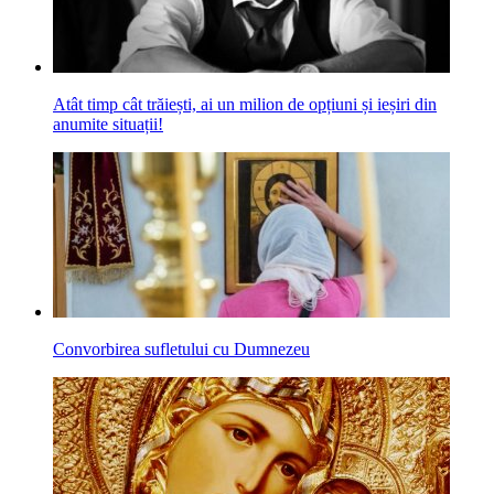
Atât timp cât trăiești, ai un milion de opțiuni și ieșiri din
anumite situații!
Convorbirea sufletului cu Dumnezeu