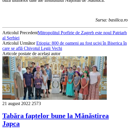
baza ultimelor date ale Institutului Național de Statistică.
Sursa: basilica.ro
Articolul Precedent
Mitropolitul Porfirie de Zagreb este noul Patriarh
al Serbiei
Articolul Următor
Etiopia: 800 de oameni au fost uciși în Biserica în
care se află Chivotul Legii Vechi
Articole postate de același autor
21 august 2022
2573
Tabăra faptelor bune la Mănăstirea
Japca