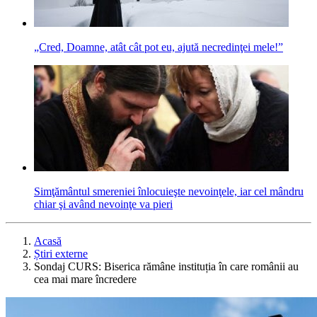
„Cred, Doamne, atât cât pot eu, ajută necredinţei mele!”
Simţământul smereniei înlocuieşte nevoinţele, iar cel mândru
chiar şi având nevoinţe va pieri
Acasă
Știri externe
Sondaj CURS: Biserica rămâne instituția în care românii au
cea mai mare încredere