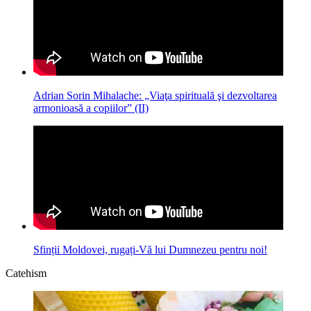
Adrian Sorin Mihalache: „Viaţa spirituală şi dezvoltarea
armonioasă a copiilor” (II)
Sfinții Moldovei, rugați-Vă lui Dumnezeu pentru noi!
Catehism