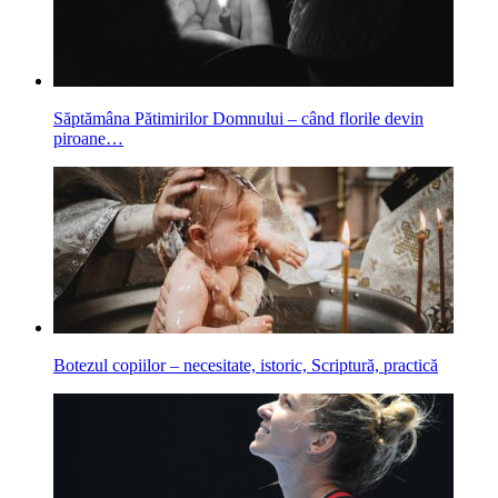
Săptămâna Pătimirilor Domnului – când florile devin
piroane…
Botezul copiilor – necesitate, istoric, Scriptură, practică