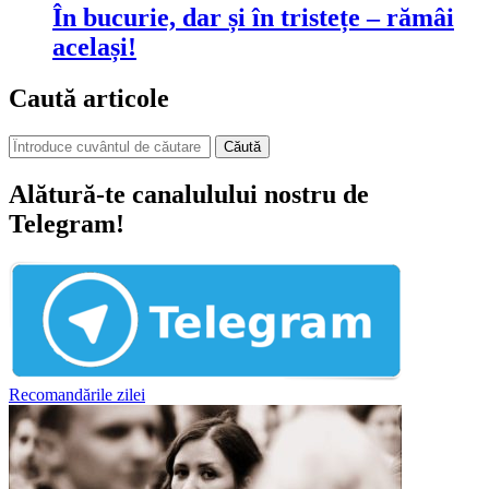
În bucurie, dar și în tristețe – rămâi
același!
Caută articole
Căută
Alătură-te canalulului nostru de
Telegram!
Recomandările zilei