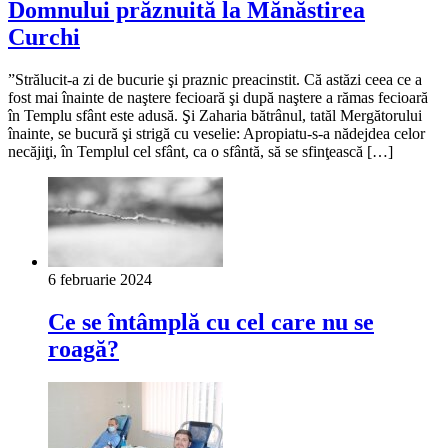
Domnului prăznuită la Mănăstirea
Curchi
”Strălucit-a zi de bucurie şi praznic preacinstit. Că astăzi ceea ce a
fost mai înainte de naştere fecioară şi după naştere a rămas fecioară
în Templu sfânt este adusă. Şi Zaharia bătrânul, tatăl Mergătorului
îna­inte, se bucură şi strigă cu veselie: Apro­piatu-s-a nădejdea celor
necăjiţi, în Templul cel sfânt, ca o sfântă, să se sfinţească […]
6 februarie 2024
Ce se întâmplă cu cel care nu se
roagă?