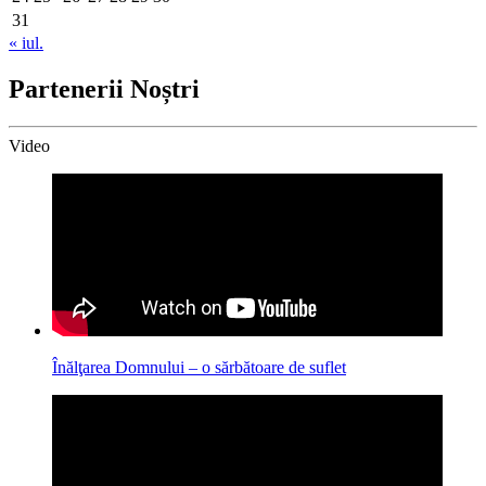
31
« iul.
Partenerii Noștri
Video
Înălţarea Domnului – o sărbătoare de suflet