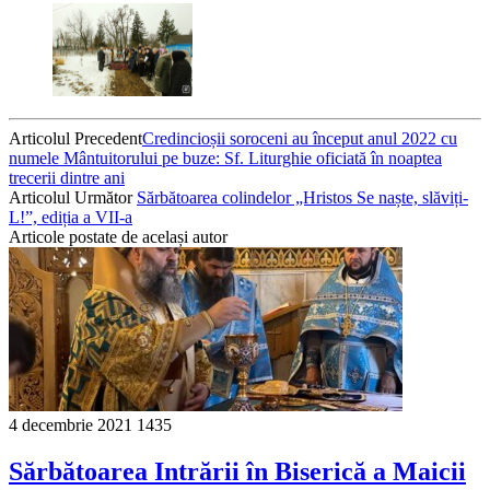
Articolul Precedent
Credincioșii soroceni au început anul 2022 cu
numele Mântuitorului pe buze: Sf. Liturghie oficiată în noaptea
trecerii dintre ani
Articolul Următor
Sărbătoarea colindelor „Hristos Se naște, slăviți-
L!”, ediția a VII-a
Articole postate de același autor
4 decembrie 2021
1435
Sărbătoarea Intrării în Biserică a Maicii