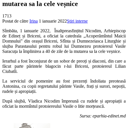
mutarea sa la cele veșnice
1713
Postat de către
Irina
1 ianuarie 2022
Ştiri interne
Sîmbăta, 1 ianuarie 2022, Înaltpreasfințitul Nicodim, Arhiepiscop
de Edineț și Briceni, a oficiat la catedrala „Acoperămîntul Maicii
Domnului” din orașul Briceni, Sfînta și Dumnezeiasca Liturghie și
slujba Parastasului pentru robul lui Dumnezeu protoiereul Vasile
Saracuța la împlinirea a 40 de zile de la mutarea sa la cele veșnice.
Ierarhul a fost înconjurat de un sobor de preoți și diaconi, din care a
făcut parte părintele blagocin r-lui Briceni, protoiereul Lilian
Ciubatîi.
La serviciul de pomenire au fost prezenți îndoliata preoteasă
Antonina, cu copii regretatului părinte Vasile, frați și surori, nepoții,
rudele și apropiații.
După slujbă, Vladica Nicodim împreună cu rudele și apropiații a
oficiat la mormîntul protoiereului Vasile o litie morțească.
Sursa: eparhia-edinet.md