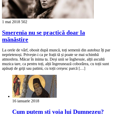
1 mai 2018
502
Smerenia nu se practică doar la
mănăstire
La orele de vârf, obosit după muncă, toți semenii din autobuz îți par
neprietenoși. Privește-i ca pe frații tă și poate se mai schimbă
atmosfera. Măcar în inima ta. Deși unii se înghesuie, alții ascultă
muzica tare, ca pentru toți, alții îngreunează coborârea, cu toții sunt
apăsați de griji sau patimi, cu toții cerșesc parcă […]
16 ianuarie 2018
Cum putem şti voia lui Dumnezeu?