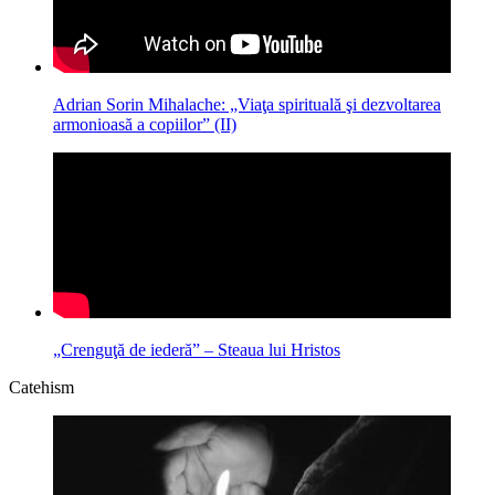
Adrian Sorin Mihalache: „Viaţa spirituală şi dezvoltarea
armonioasă a copiilor” (II)
„Crenguţă de iederă” – Steaua lui Hristos
Catehism