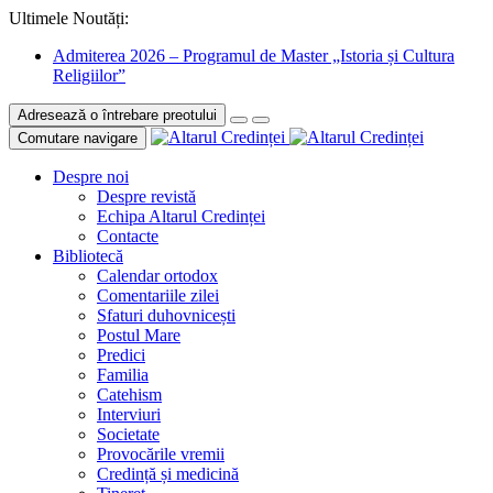
Ultimele Noutăți:
Admiterea 2026 – Programul de Master „Istoria și Cultura
Religiilor”
Adresează o întrebare preotului
Comutare navigare
Despre noi
Despre revistă
Echipa Altarul Credinței
Contacte
Bibliotecă
Calendar ortodox
Comentariile zilei
Sfaturi duhovnicești
Postul Mare
Predici
Familia
Catehism
Interviuri
Societate
Provocările vremii
Credință și medicină