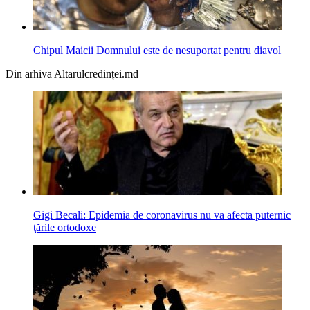
Chipul Maicii Domnului este de nesuportat pentru diavol
Din arhiva Altarulcredinței.md
Gigi Becali: Epidemia de coronavirus nu va afecta puternic
ţările ortodoxe