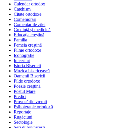
Calendar ortodox
Catehism
Citate ortodoxe
Comemorări
Comentariile zilei
Credință și medicină
Educația creștină
Familia
Femeia creștină
Filme ortodoxe
Iconografie
Interviuri
Istoria Bisericii
Muzica bisericească
Oamenii Bisericii
Pilde ortodoxe
Poezie creştină
Postul Mare
Predici
Provocările vremii
Psihoterapie ortodoxă
Reportaje
Rugăciuni
Sectologie
Seri duhovnicești