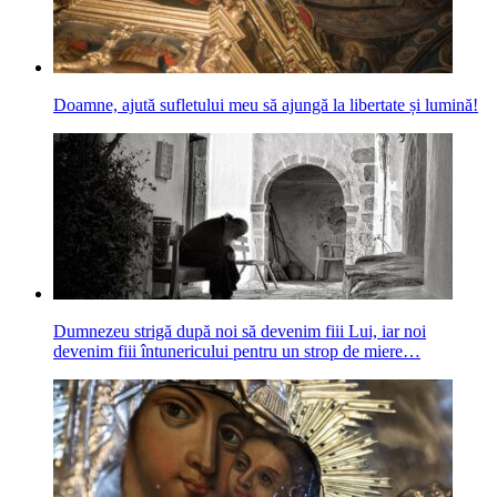
Doamne, ajută sufletului meu să ajungă la libertate și lumină!
Dumnezeu strigă după noi să devenim fiii Lui, iar noi
devenim fiii întunericului pentru un strop de miere…