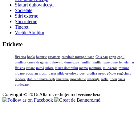
Sfaturi duhovnicești
Societate
Știri externe
Ştiri interne
Tineret
Vieţile Sfinţilor
Etichete
Biserica
boala
bucurie
casatorie
catedrala mitropolitană
Chisinau
copii
copil
credinta
cruce
dragoste
duhovnic
dumnezeu
familia
familie
fapte bune
femeie
har
Hristos
iertare
inimă
iubire
maica domnului
mama
mantuire
milostenie
minune
moarte
octavian mosin
pacat
pilde ortodoxe
post
predica
preot
păcate
rugăciune
răbdare
sfaturi duhovnicești
smerenie
spovedanie
suferinţă
suflet
tineri
viata
vindecare
Copyright © 2016 Altarulcredinței.md
versiune beta