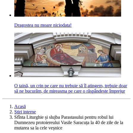
Dragostea nu moare niciodata!
O taină, un crin pe care nu trebuie să îl atingem, trebuie doar
să ne bucurăm, de mireasma pe care o răspândeşte împrejur
Acasă
Ştiri interne
Sfînta Liturghie și slujba Parastasului pentru robul lui
Dumnezeu protoiereului Vasile Saracuța la 40 de zile de la
mutarea sa la cele veșnice