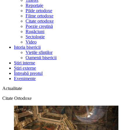
Tineret
Reportaje
Pilde ortodoxe
Filme ortodoxe
Citate ortodoxe
Poezie creştină
Rugăciuni
Sectologie
Video
Istoria bisericii
Vieţile sfinţilor
Oamenii bisericii
Ştiri interne
Știri externe
Întreabă preotul
Evenimente
Actualitate
Citate Ortodoxe