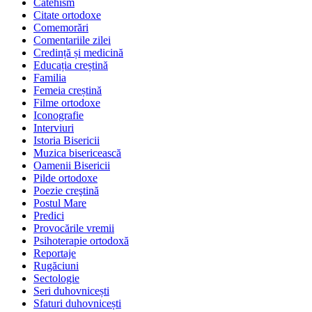
Catehism
Citate ortodoxe
Comemorări
Comentariile zilei
Credință și medicină
Educația creștină
Familia
Femeia creștină
Filme ortodoxe
Iconografie
Interviuri
Istoria Bisericii
Muzica bisericească
Oamenii Bisericii
Pilde ortodoxe
Poezie creştină
Postul Mare
Predici
Provocările vremii
Psihoterapie ortodoxă
Reportaje
Rugăciuni
Sectologie
Seri duhovnicești
Sfaturi duhovnicești