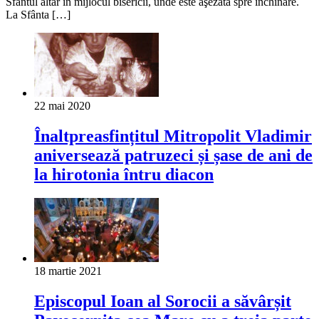
Sfântul altar în mijlocul bisericii, unde este aşezată spre închinare.
La Sfânta […]
22 mai 2020
Înaltpreasfințitul Mitropolit Vladimir
aniversează patruzeci și șase de ani de
la hirotonia întru diacon
18 martie 2021
Episcopul Ioan al Sorocii a săvârșit