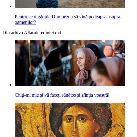
Pentru ce îngăduie Dumnezeu să vină pedeapsa asupra
oamenilor?
Din arhiva Altarulcredinței.md
Citiţi-mi mie şi vă faceţi sănătos şi sfinţia voastră!