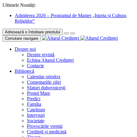
Ultimele Noutăți:
Admiterea 2026 – Programul de Master „Istoria și Cultura
Religiilor”
Adresează o întrebare preotului
Comutare navigare
Despre noi
Despre revistă
Echipa Altarul Credinței
Contacte
Bibliotecă
Calendar ortodox
Comentariile zilei
Sfaturi duhovnicești
Postul Mare
Predici
Familia
Catehism
Interviuri
Societate
Provocările vremii
Credință și medicină