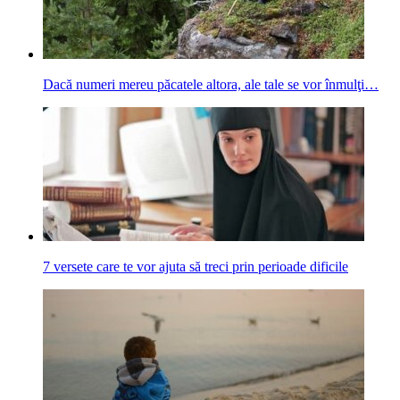
Dacă numeri mereu păcatele altora, ale tale se vor înmulţi…
7 versete care te vor ajuta să treci prin perioade dificile