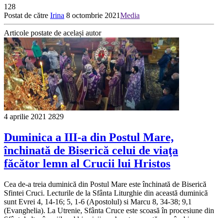
128
Postat de către
Irina
8 octombrie 2021
Media
Articole postate de același autor
4 aprilie 2021
2829
Duminica a III-a din Postul Mare,
închinată de Biserică celui de viaţa
făcător lemn al Crucii lui Hristos
Cea de-a treia duminică din Postul Mare este închinată de Biserică
Sfintei Cruci. Lecturile de la Sfânta Liturghie din această duminică
sunt Evrei 4, 14-16; 5, 1-6 (Apostolul) si Marcu 8, 34-38; 9,1
(Evanghelia). La Utrenie, Sfânta Cruce este scoasă în procesiune din