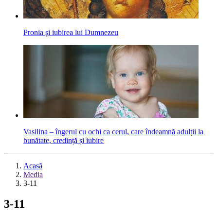
Pronia şi iubirea lui Dumnezeu
Vasilina – îngerul cu ochi ca cerul, care îndeamnă adulții la
bunătate, credință și iubire
Acasă
Media
3-11
3-11