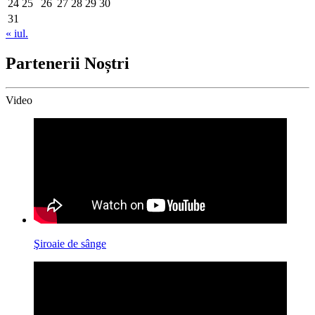
24
25
26
27
28
29
30
31
« iul.
Partenerii Noștri
Video
Şiroaie de sânge