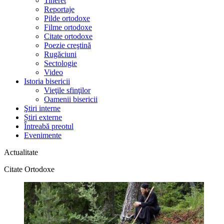
Tineret
Reportaje
Pilde ortodoxe
Filme ortodoxe
Citate ortodoxe
Poezie creştină
Rugăciuni
Sectologie
Video
Istoria bisericii
Vieţile sfinţilor
Oamenii bisericii
Ştiri interne
Știri externe
Întreabă preotul
Evenimente
Actualitate
Citate Ortodoxe