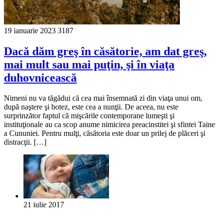
19 ianuarie 2023
3187
Dacă dăm greş în căsătorie, am dat greş,
mai mult sau mai puţin, şi în viaţa
duhovnicească
Nimeni nu va tăgădui că cea mai însemnată zi din viaţa unui om,
după naştere şi botez, este cea a nunţii. De aceea, nu este
surprinzător faptul că mişcările contemporane lumeşti şi
instituţionale au ca scop anume nimicirea preacinstitei şi sfintei Taine
a Cununiei. Pentru mulţi, căsătoria este doar un prilej de plăceri şi
distracţii. […]
21 iulie 2017