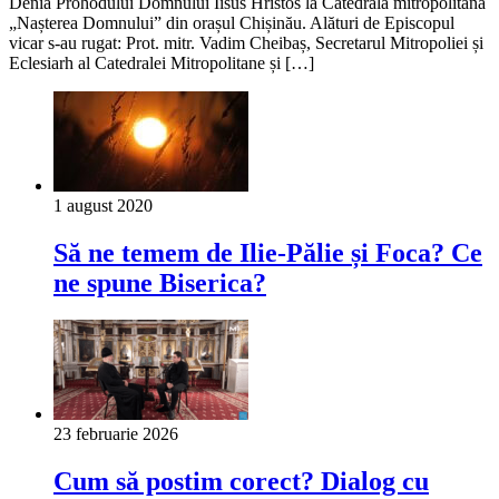
Denia Prohodului Domnului Iisus Hristos la Catedrala mitropolitană
„Nașterea Domnului” din orașul Chișinău. Alături de Episcopul
vicar s-au rugat: Prot. mitr. Vadim Cheibaș, Secretarul Mitropoliei și
Eclesiarh al Catedralei Mitropolitane și […]
1 august 2020
Să ne temem de Ilie-Pălie și Foca? Ce
ne spune Biserica?
23 februarie 2026
Cum să postim corect? Dialog cu