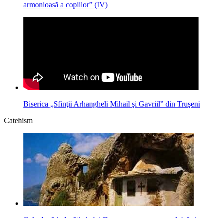
armonioasă a copiilor” (IV)
Biserica „Sfinţii Arhangheli Mihail şi Gavriil” din Truşeni
Catehism