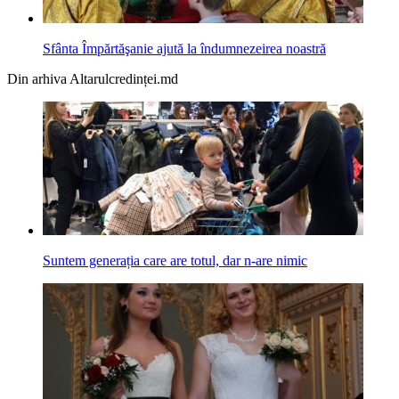
Sfânta Împărtăşanie ajută la îndumnezeirea noastră
Din arhiva Altarulcredinței.md
Suntem generația care are totul, dar n-are nimic