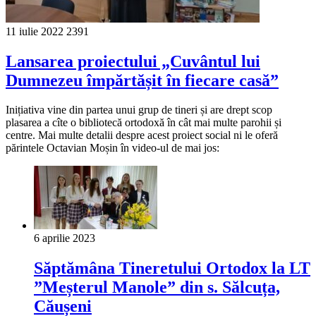
11 iulie 2022
2391
Lansarea proiectului „Cuvântul lui
Dumnezeu împărtășit în fiecare casă”
Inițiativa vine din partea unui grup de tineri și are drept scop
plasarea a cîte o bibliotecă ortodoxă în cât mai multe parohii și
centre. Mai multe detalii despre acest proiect social ni le oferă
părintele Octavian Moșin în video-ul de mai jos:
6 aprilie 2023
Săptămâna Tineretului Ortodox la LT
”Meșterul Manole” din s. Sălcuța,
Căușeni