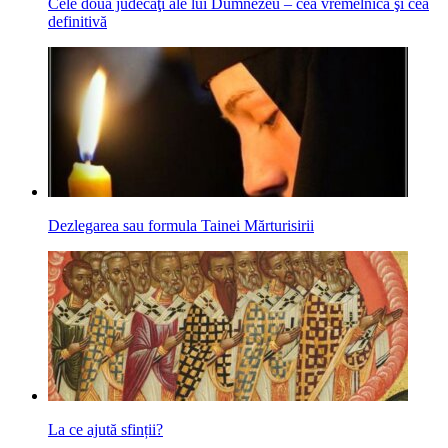
Cele două judecăţi ale lui Dumnezeu – cea vremelnică şi cea
definitivă
Dezlegarea sau formula Tainei Mărturisirii
La ce ajută sfinții?