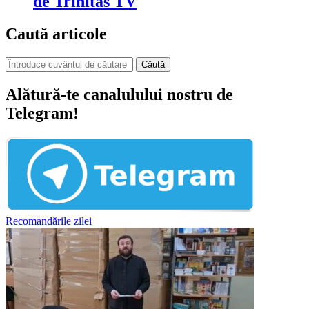
de Trinitas TV
Caută articole
Căută
Alătură-te canalulului nostru de
Telegram!
Recomandările zilei