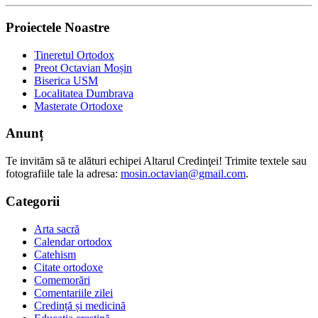
Proiectele Noastre
Tineretul Ortodox
Preot Octavian Moșin
Biserica USM
Localitatea Dumbrava
Masterate Ortodoxe
Anunț
Te invităm să te alături echipei Altarul Credinţei! Trimite textele sau
fotografiile tale la adresa:
mosin.octavian@gmail.com
.
Categorii
Arta sacră
Calendar ortodox
Catehism
Citate ortodoxe
Comemorări
Comentariile zilei
Credință și medicină