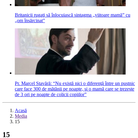
Britanicii rugaţi să înlocuiască sintagma „viitoare mamă” cu
„om însărcinat”
Pr. Marcel Stavără: “Nu există nici o diferenţă între un pustnic
care face 300 de mătănii pe noapte, şi o mamă care se trezeşte
de 3 ori pe noapte de colicii copiilor”
Acasă
Media
15
15