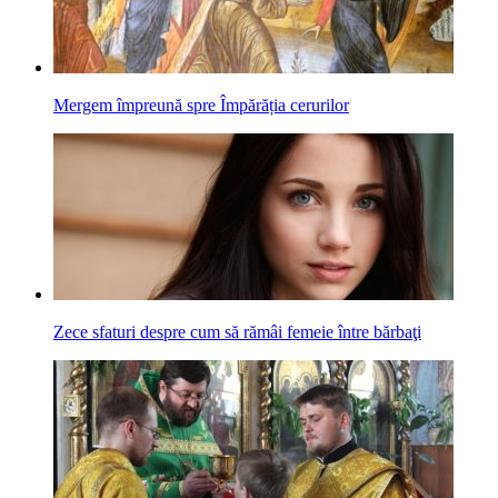
Mergem împreună spre Împărăția cerurilor
Zece sfaturi despre cum să rămâi femeie între bărbaţi