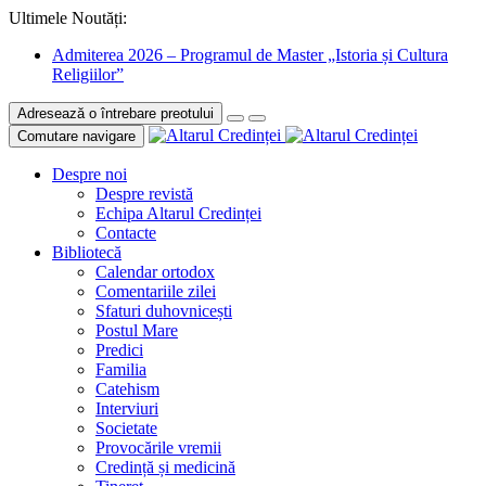
Ultimele Noutăți:
Admiterea 2026 – Programul de Master „Istoria și Cultura
Religiilor”
Adresează o întrebare preotului
Comutare navigare
Despre noi
Despre revistă
Echipa Altarul Credinței
Contacte
Bibliotecă
Calendar ortodox
Comentariile zilei
Sfaturi duhovnicești
Postul Mare
Predici
Familia
Catehism
Interviuri
Societate
Provocările vremii
Credință și medicină