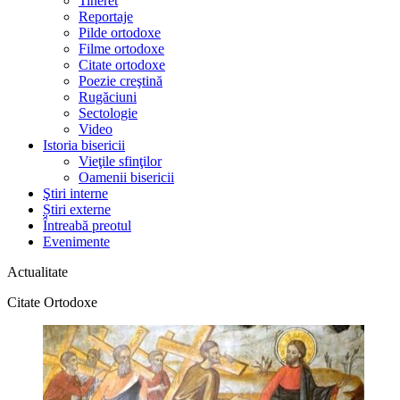
Tineret
Reportaje
Pilde ortodoxe
Filme ortodoxe
Citate ortodoxe
Poezie creştină
Rugăciuni
Sectologie
Video
Istoria bisericii
Vieţile sfinţilor
Oamenii bisericii
Ştiri interne
Știri externe
Întreabă preotul
Evenimente
Actualitate
Citate Ortodoxe