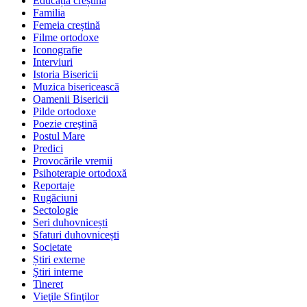
Educația creștină
Familia
Femeia creștină
Filme ortodoxe
Iconografie
Interviuri
Istoria Bisericii
Muzica bisericească
Oamenii Bisericii
Pilde ortodoxe
Poezie creştină
Postul Mare
Predici
Provocările vremii
Psihoterapie ortodoxă
Reportaje
Rugăciuni
Sectologie
Seri duhovnicești
Sfaturi duhovnicești
Societate
Știri externe
Ştiri interne
Tineret
Vieţile Sfinţilor