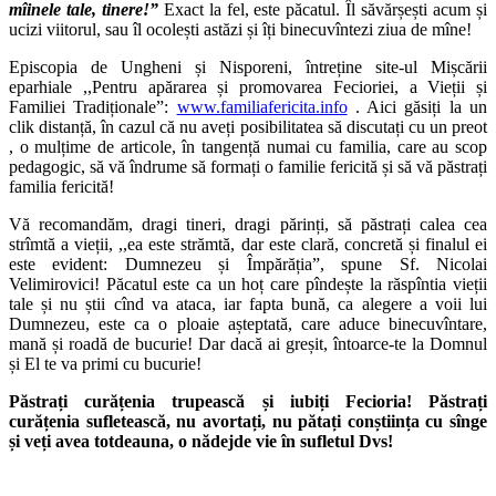
mîinele tale, tinere!”
Exact la fel, este păcatul. Îl săvărșești acum și
ucizi viitorul, sau îl ocolești astăzi și îți binecuvîntezi ziua de mîne!
Episcopia de Ungheni și Nisporeni, întreține site-ul Mișcării
eparhiale ,,Pentru apărarea și promovarea Fecioriei, a Vieții și
Familiei Tradiționale”:
www.familiafericita.info
. Aici găsiți la un
clik distanță, în cazul că nu aveți posibilitatea să discutați cu un preot
, o mulțime de articole, în tangență numai cu familia, care au scop
pedagogic, să vă îndrume să formați o familie fericită și să vă păstrați
familia fericită!
Vă recomandăm, dragi tineri, dragi părinți, să păstrați calea cea
strîmtă a vieții, ,,ea este strămtă, dar este clară, concretă și finalul ei
este evident: Dumnezeu și Împărăția”, spune Sf. Nicolai
Velimirovici! Păcatul este ca un hoț care pîndește la răspîntia vieții
tale și nu știi cînd va ataca, iar fapta bună, ca alegere a voii lui
Dumnezeu, este ca o ploaie așteptată, care aduce binecuvîntare,
mană și roadă de bucurie! Dar dacă ai greșit, întoarce-te la Domnul
și El te va primi cu bucurie!
Păstrați curățenia trupească și iubiți Fecioria! Păstrați
curățenia sufletească, nu avortați, nu pătați conștiința cu sînge
și veți avea totdeauna, o nădejde vie în sufletul Dvs!