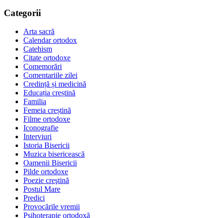
Categorii
Arta sacră
Calendar ortodox
Catehism
Citate ortodoxe
Comemorări
Comentariile zilei
Credință și medicină
Educația creștină
Familia
Femeia creștină
Filme ortodoxe
Iconografie
Interviuri
Istoria Bisericii
Muzica bisericească
Oamenii Bisericii
Pilde ortodoxe
Poezie creştină
Postul Mare
Predici
Provocările vremii
Psihoterapie ortodoxă