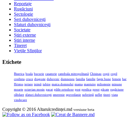
Reportaje
Rugăciuni
Sectologie
Seri duhovnicești
Sfaturi duhovnicești
Societate
Știri externe
Ştiri interne
Tineret
Vieţile Sfinţilor
Etichete
Biserica
boala
bucurie
casatorie
catedrala mitropolitană
Chisinau
copii
copil
credinta
cruce
dragoste
duhovnic
dumnezeu
familia
familie
fapte bune
femeie
har
Hristos
iertare
inimă
iubire
maica domnului
mama
mantuire
milostenie
minune
moarte
octavian mosin
pacat
pilde ortodoxe
post
predica
preot
păcate
rugăciune
răbdare
sfaturi duhovnicești
smerenie
spovedanie
suferinţă
suflet
tineri
viata
vindecare
Copyright © 2016 Altarulcredinței.md
versiune beta