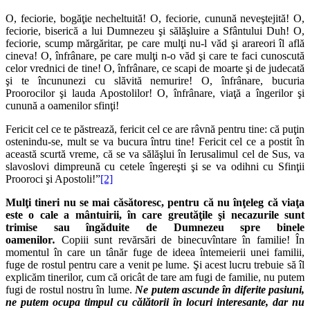
O, feciorie, bogăţie necheltuită! O, feciorie, cunună neveştejită! O,
feciorie, biserică a lui Dumnezeu şi sălăşluire a Sfântului Duh! O,
feciorie, scump mărgăritar, pe care mulţi nu-l văd şi arareori îl află
cineva! O, înfrânare, pe care mulţi n-o văd şi care te faci cunoscută
celor vrednici de tine! O, înfrânare, ce scapi de moarte şi de judecată
şi te încununezi cu slăvită nemurire! O, înfrânare, bucuria
Proorocilor şi lauda Apostolilor! O, înfrânare, viaţă a îngerilor şi
cunună a oamenilor sfinţi!
Fericit cel ce te păstrează, fericit cel ce are râvnă pentru tine: că puţin
ostenindu-se, mult se va bucura întru tine! Fericit cel ce a postit în
această scurtă vreme, că se va sălăşlui în Ierusalimul cel de Sus, va
slavoslovi dimpreună cu cetele îngereşti şi se va odihni cu Sfinţii
Prooroci şi Apostoli!”
[2]
Mulţi tineri nu se mai căsătoresc, pentru că nu înţeleg că viaţa
este o cale a mântuirii, în care greutăţile şi necazurile sunt
trimise sau îngăduite de Dumnezeu spre binele
oamenilor
.
Copiii sunt revărsări de binecuvîntare în familie! În
momentul în care un tânăr fuge de ideea întemeierii unei familii,
fuge de rostul pentru care a venit pe lume. Şi acest lucru trebuie să îl
explicăm tinerilor, cum că oricât de tare am fugi de familie, nu putem
fugi de rostul nostru în lume.
Ne putem ascunde în diferite pasiuni,
ne putem ocupa timpul cu călătorii în locuri interesante, dar nu