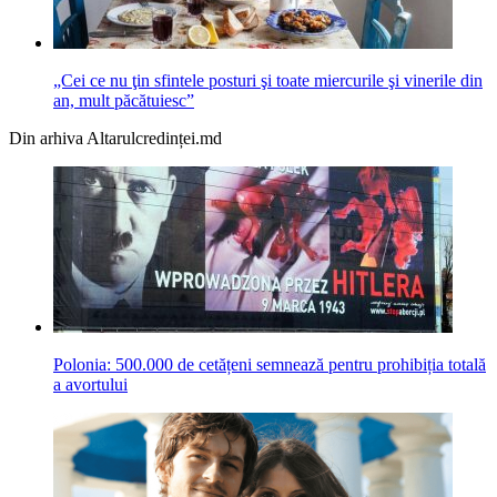
„Cei ce nu ţin sfintele posturi şi toate miercurile şi vinerile din
an, mult păcătuiesc”
Din arhiva Altarulcredinței.md
Polonia: 500.000 de cetățeni semnează pentru prohibiția totală
a avortului