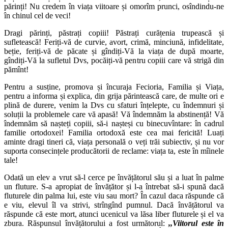
părinți! Nu credem în viața viitoare și omorîm prunci, osîndindu-ne
în chinul cel de veci!
Dragi părinți, păstrați copiii! Păstrați curățenia trupească și
sufletească! Feriți-vă de curvie, avort, crimă, minciună, infidelitate,
beție, feriți-vă de păcate și gîndiți-Vă la viața de după moarte,
gîndiți-Vă la sufletul Dvs, pocăiți-vă pentru copiii care vă strigă din
pămînt!
Pentru a susține, promova și încuraja Fecioria, Familia și Viața,
pentru a informa și explica, din grija părintească care, de multe ori e
plină de durere, venim la Dvs cu sfaturi înțelepte, cu îndemnuri și
soluții la problemele care vă apasă! Vă îndemnăm la abstinență! Vă
îndemnăm să nașteți copiii, să-i nașteși cu binecuvîntare: în cadrul
familie ortodoxei! Familia ortodoxă este cea mai fericită! Luați
aminte dragi tineri că, viața personală o veți trăi subiectiv, și nu vor
suporta consecințele producătorii de reclame: viața ta, este în mîinele
tale!
Odată un elev a vrut să-l cerce pe învățătorul său și a luat în palme
un fluture. S-a apropiat de învățător și l-a întrebat să-i spună dacă
fluturele din palma lui, este viu sau mort? În cazul daca răspunde că
e viu, elevul îl va strivi, strîngînd pumnul. Dacă învățătorul va
răspunde că este mort, atunci ucenicul va lăsa liber fluturele și el va
zbura. Răspunsul învățătorului a fost următorul:
,,Viitorul este în