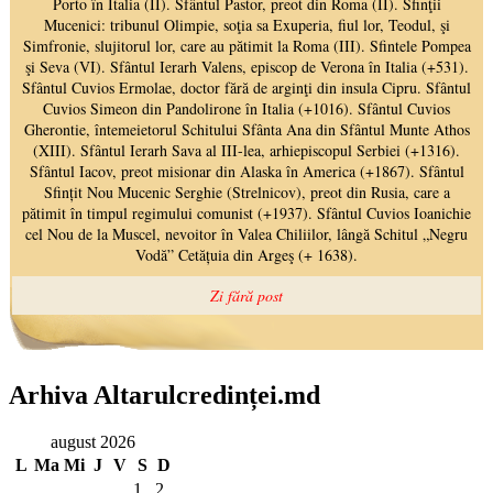
Arhiva Altarulcredinței.md
august 2026
L
Ma
Mi
J
V
S
D
1
2