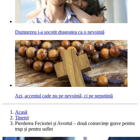
Dumnezeu i-a socotit dragostea ca o nevointă
Azi, accentul cade nu pe nevoinţă, ci pe neputinţă
Acasă
Tineret
Pierderea Fecioriei și Avortul – două consecințe grave pentru
trup și pentru suflet