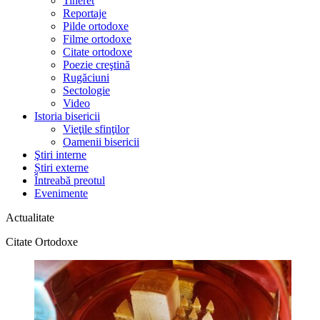
Tineret
Reportaje
Pilde ortodoxe
Filme ortodoxe
Citate ortodoxe
Poezie creştină
Rugăciuni
Sectologie
Video
Istoria bisericii
Vieţile sfinţilor
Oamenii bisericii
Ştiri interne
Știri externe
Întreabă preotul
Evenimente
Actualitate
Citate Ortodoxe