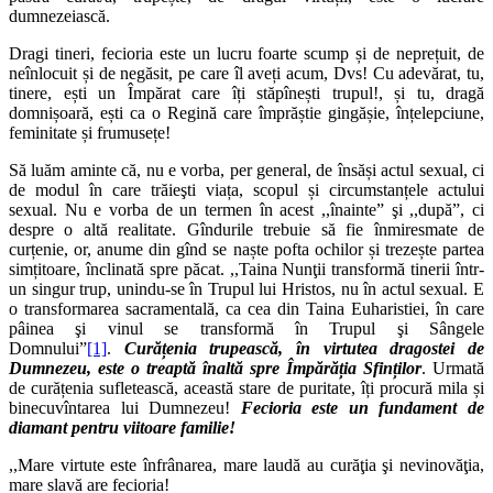
dumnezeiască.
Dragi tineri, fecioria este un lucru foarte scump și de neprețuit, de
neînlocuit și de negăsit, pe care îl aveți acum, Dvs! Cu adevărat, tu,
tinere, ești un Împărat care îți stăpînești trupul!, și tu, dragă
domnișoară, ești ca o Regină care împrăștie gingășie, înțelepciune,
feminitate și frumusețe!
Să luăm aminte că, nu e vorba, per general, de însăși actul sexual, ci
de modul în care trăieşti viața, scopul și circumstanțele actului
sexual. Nu e vorba de un termen în acest ,,înainte” şi ,,după”, ci
despre o altă realitate. Gîndurile trebuie să fie înmiresmate de
curțenie, or, anume din gînd se naște pofta ochilor și trezește partea
simțitoare, înclinată spre păcat. ,,Taina Nunţii transformă tinerii într-
un singur trup, unindu-se în Trupul lui Hristos, nu în actul sexual. E
o transformarea sacramentală, ca cea din Taina Euharistiei, în care
pâinea şi vinul se transformă în Trupul şi Sângele
Domnului”
[1]
.
Curățenia trupească, în virtutea dragostei de
Dumnezeu, este o treaptă înaltă spre Împărăția Sfinților
. Urmată
de curățenia sufletească, această stare de puritate, îți procură mila și
binecuvîntarea lui Dumnezeu!
Fecioria este un fundament de
diamant pentru viitoare familie!
,,Mare virtute este înfrânarea, mare laudă au curăţia şi nevinovăţia,
mare slavă are fecioria!