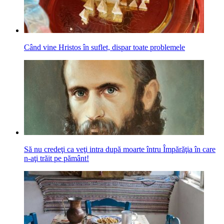
Când vine Hristos în suflet, dispar toate problemele
Să nu credeţi ca veţi intra după moarte întru Împărăţia în care
n-aţi trăit pe pă­mânt!