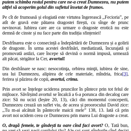
putem schimba rostul pentru care ne-a creat Dumnezeu
, nu putem
altfel să acoperim golul din sufletul însetat de frumos.
Pe cît de frumoasă și elogiată este virtutea îngerească ,,Fecioria”, pe
atît de gravă este pătarea dragostei firești, cu sînge de prunc
nevinovat. Iubirea care are ca urmare o dragoste erotică nu este
demnă de cinste și nu face parte din tradiția sfințeniei!
Desfrînarea este o consecință a îndepărtării de Dumnezeu și a golirii
de dragoste. În urma acestei desfrînări, mediatizată, încurajată și
promovată astăzi, care începe să devină o normă impusă, urmează
alt păcat, strigător la Cer,
avortul!
Din desfrânare se nasc: nesocotinţa, orbirea minţii, iubirea de sine,
ura lui Dumnezeu, alipirea de cele materiale, mîndria, frica
[3]
,
ferirea și păzirea de copii,
avortul, crima.
Prin avort se înțelege uciderea pruncilor în pîntece prin tot felul de
mijloace. Săvîrșind avortul se încalcă a 6-a porunca din decalog care
zice: Să nu ucizi (Ieșire 20, 13), căci din momentul conceperii,
Dumnezeu crează un suflet viu, de aceea și proorocului David zice:
,,Tu m-ai alcătuit în pântecele maicii mele” 138, 13. Iată că prin
avort noi ucidem ceea ce Dumnezeu prin marea Lui dragoste a creat.
O, dragă femeie, te gîndești tu oare cînd faci avort?
O, Tată bun,
nu vrei să vezi pașii copilului tău? Ale cui sunt gîndurile cînd decizi