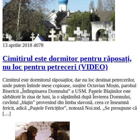
13 aprilie 2018
4078
Cimitirul este dormitor pentru răposați,
nu loc pentru petreceri (VIDEO)
Cimitirul este dormitorul răposaților, dar nu loc destinat petrecerilor,
unde putem întinde mese copioase, susține Octavian Moșin, parohul
Bisericii „Întîmpinarea Domnului” a USM. Paștele Blajinilor este
sărbătorit în ziua de luni, la o săptămînă după Învierea Domnului,
cuvîntul „blajin” provenind din limba slavonă, ceea ce înseamnă
fericit, adică „Paștele Fericiților”, notează Noi.md. „Se presupune că
[…]