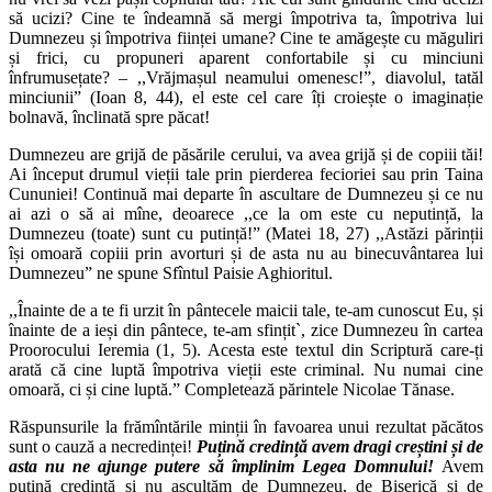
să ucizi? Cine te îndeamnă să mergi împotriva ta, împotriva lui
Dumnezeu și împotriva ființei umane? Cine te amăgește cu măguliri
și frici, cu propuneri aparent confortabile și cu minciuni
înfrumusețate? – ,,Vrăjmașul neamului omenesc!”, diavolul, tatăl
minciunii” (Ioan 8, 44), el este cel care îți croiește o imaginație
bolnavă, înclinată spre păcat!
Dumnezeu are grijă de păsările cerului, va avea grijă și de copiii tăi!
Ai început drumul vieții tale prin pierderea fecioriei sau prin Taina
Cununiei! Continuă mai departe în ascultare de Dumnezeu și ce nu
ai azi o să ai mîne, deoarece ,,ce la om este cu neputință, la
Dumnezeu (toate) sunt cu putință!” (Matei 18, 27) ,,Astăzi părinții
își omoară copiii prin avorturi și de asta nu au binecuvântarea lui
Dumnezeu” ne spune Sfîntul Paisie Aghioritul.
,,Înainte de a te fi urzit în pântecele maicii tale, te-am cunoscut Eu, și
înainte de a ieși din pântece, te-am sfințit`, zice Dumnezeu în cartea
Proorocului Ieremia (1, 5). Acesta este textul din Scriptură care-ți
arată că cine luptă împotriva vieții este criminal. Nu numai cine
omoară, ci și cine luptă.” Completează părintele Nicolae Tănase.
Răspunsurile la frămîntările minții în favoarea unui rezultat păcătos
sunt o cauză a necredinței!
Puțină credință avem dragi creștini și de
asta nu ne ajunge putere să împlinim Legea Domnului!
Avem
puțină credință și nu ascultăm de Dumnezeu, de Biserică și de