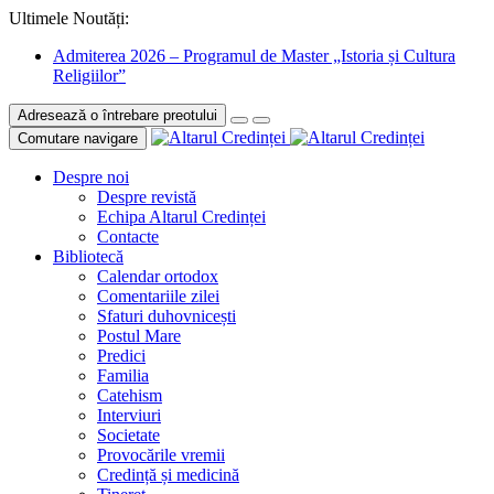
Ultimele Noutăți:
Admiterea 2026 – Programul de Master „Istoria și Cultura
Religiilor”
Adresează o întrebare preotului
Comutare navigare
Despre noi
Despre revistă
Echipa Altarul Credinței
Contacte
Bibliotecă
Calendar ortodox
Comentariile zilei
Sfaturi duhovnicești
Postul Mare
Predici
Familia
Catehism
Interviuri
Societate
Provocările vremii
Credință și medicină