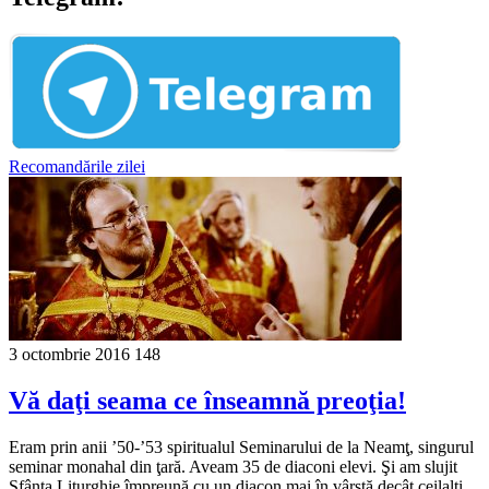
Recomandările zilei
3 octombrie 2016
148
Vă daţi seama ce înseamnă preoţia!
Eram prin anii ’50-’53 spiritualul Seminarului de la Neamţ, singurul
seminar monahal din ţară. Aveam 35 de diaconi elevi. Şi am slujit
Sfânta Liturghie împreună cu un diacon mai în vârstă decât ceilalţi.