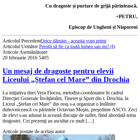
Cu dragoste și purtare de grijă părintească,
+PETRU,
Episcop de Ungheni și Nisporeni
Articolul Precedent
Orice dăruim - aceasta vom primi
Articolul Următor
Preoții să fie ca toată lumea sau nu? (I)
Articole Asemănătoare
20 februarie 2016
5405
Un mesaj de dragoste pentru elevii
Liceului „Ştefan cel Mare” din Drochia
La iniţiativa dnei Vera Flocea, metodist-coordonator în cadrul
Direcţiei Generale Învăţământ, Tineret şi Sport din r. Drochia, la
Liceul „Ştefan cel Mare” din oraş s-a organizat o întâlnire
duhovnicească cu părintele Octavian Moşin, preşedinte ASCO. Zeci
de elevi s-au adunat la această discuţie de suflet, fiind abordată tema
dragostei. Cei prezenţi au ascultat cu mult […]
Articole postate de același autor