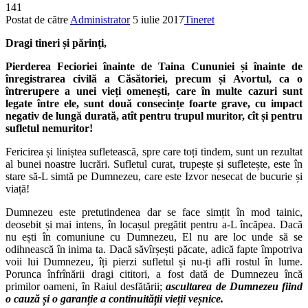
141
Postat de către
Administrator
5 iulie 2017
Tineret
Dragi tineri și părinți,
Pierderea Fecioriei înainte de Taina Cununiei și
î
nainte de
înregistrarea civilă a Căsătoriei, precum
și
Avortul, ca o
întrerupere a unei vieți omenești, care în multe cazuri sunt
legate între ele, sunt două consecințe foarte grave, cu impact
negativ de lungă durată, atît pentru trupul muritor, cît și pentru
sufletul nemuritor!
Fericirea și liniștea sufletească, spre care toți tindem, sunt un rezultat
al bunei noastre lucrări. Sufletul curat, trupește și sufletește, este în
stare să-L simtă pe Dumnezeu, care este Izvor nesecat de bucurie și
viață!
Dumnezeu este pretutindenea dar se face simțit în mod tainic,
deosebit și mai intens, în locașul pregătit pentru a-L încăpea. Dacă
nu ești în comuniune cu Dumnezeu, El nu are loc unde să se
odihnească în inima ta. Dacă săvîrșești păcate, adică fapte împotriva
voii lui Dumnezeu, îți pierzi sufletul și nu-ți afli rostul în lume.
Porunca înfrînării dragi cititori, a fost dată de Dumnezeu încă
primilor oameni, în Raiul desfătării;
ascultarea de Dumnezeu fiind
o cauză și o garanție a continuității vieții veșnice.