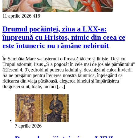
11 aprilie 2026
416
Drumul pocăinței, ziua a LXX-a:
împreună cu Hristos, nimic din ceea ce
este întuneric nu rămâne nebiruit
În Sâmbăta Mare s-a așternut o firească tăcere și liniște. Deși cu
Trupul adormit, Iisus „S-a pogorât în cele mai de jos ale pământului”
(Efeseni 4, 9), zdrobind puterea iadului și deschizând calea Învierii.
Să ne pregătim pentru învierea noastră lăuntrică, înțelegând că
ridicarea din viața păcătoasă, alegerea binelui și împărtășirea
dragostei sunt, toate, lucrări […]
7 aprilie 2026