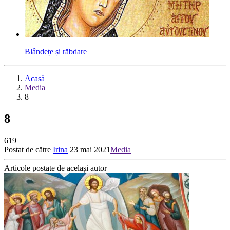
Blândețe și răbdare
Acasă
Media
8
8
619
Postat de către
Irina
23 mai 2021
Media
Articole postate de același autor