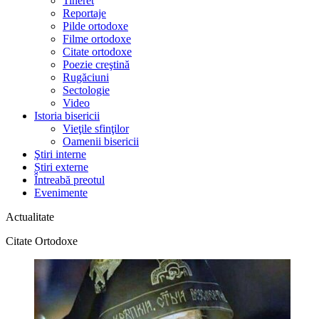
Tineret
Reportaje
Pilde ortodoxe
Filme ortodoxe
Citate ortodoxe
Poezie creştină
Rugăciuni
Sectologie
Video
Istoria bisericii
Vieţile sfinţilor
Oamenii bisericii
Ştiri interne
Știri externe
Întreabă preotul
Evenimente
Actualitate
Citate Ortodoxe