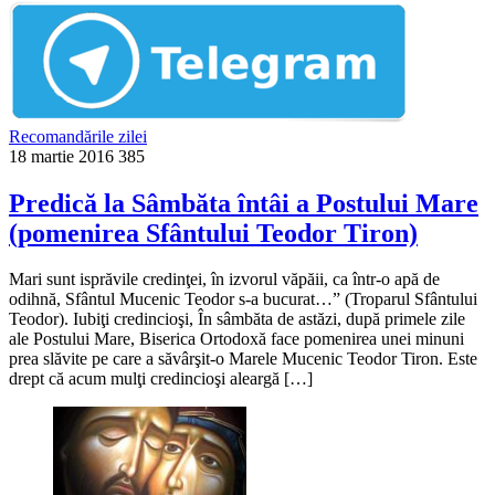
Recomandările zilei
18 martie 2016
385
Predică la Sâmbăta întâi a Postului Mare
(pomenirea Sfântului Teodor Tiron)
Mari sunt isprăvile credinţei, în izvorul văpăii, ca într-o apă de
odihnă, Sfântul Mucenic Teodor s-a bucurat…” (Troparul Sfântului
Teodor). Iubiţi credincioşi, În sâmbăta de astăzi, după primele zile
ale Postului Mare, Biserica Ortodoxă face pomenirea unei minuni
prea slăvite pe care a săvârşit-o Marele Mucenic Teodor Tiron. Este
drept că acum mulţi credincioşi aleargă […]