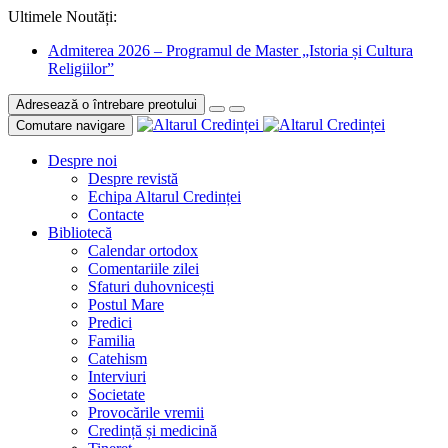
Ultimele Noutăți:
Admiterea 2026 – Programul de Master „Istoria și Cultura
Religiilor”
Adresează o întrebare preotului
Comutare navigare
Despre noi
Despre revistă
Echipa Altarul Credinței
Contacte
Bibliotecă
Calendar ortodox
Comentariile zilei
Sfaturi duhovnicești
Postul Mare
Predici
Familia
Catehism
Interviuri
Societate
Provocările vremii
Credință și medicină