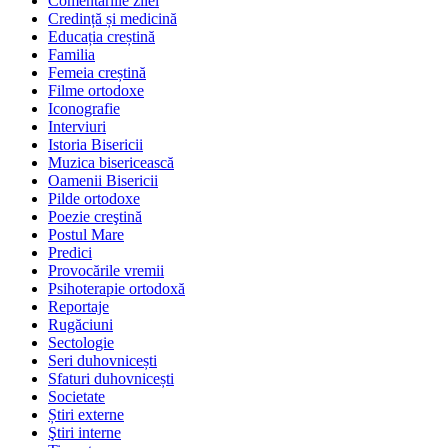
Comentariile zilei
Credință și medicină
Educația creștină
Familia
Femeia creștină
Filme ortodoxe
Iconografie
Interviuri
Istoria Bisericii
Muzica bisericească
Oamenii Bisericii
Pilde ortodoxe
Poezie creştină
Postul Mare
Predici
Provocările vremii
Psihoterapie ortodoxă
Reportaje
Rugăciuni
Sectologie
Seri duhovnicești
Sfaturi duhovnicești
Societate
Știri externe
Ştiri interne