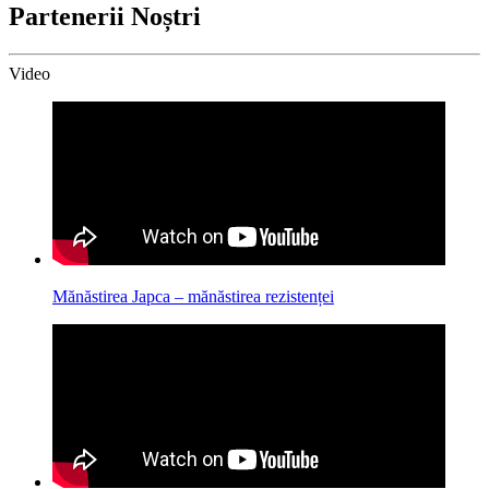
Partenerii Noștri
Video
Mănăstirea Japca – mănăstirea rezistenței