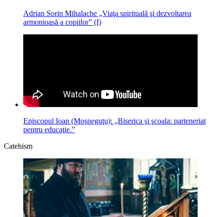
Adrian Sorin Mihalache „Viaţa spirituală şi dezvoltarea
armonioasă a copiilor” (I)
Episcopul Ioan (Moşneguţu): „Biserica şi şcoala: parteneriat
pentru educaţie.”
Catehism