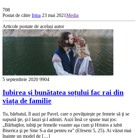
708
Postat de către
Irina
23 mai 2021
Media
Articole postate de același autor
5 septembrie 2020
9904
Iubirea și bunătatea soțului fac rai din
viața de familie
Tu, bărbatul, îl auzi pe Pavel, care o povăţuieşte pe femeie să ţi se
supună ţie, şi-l lauzi şi-l admiri. Auzi însă ce spune mai jos:
„Bărbaţilor, iubiţi pe femeile voastre aşa cum şi Hristos a iubit
Biserica şi pe Sine S-a dat pentru ea” (Efeseni 5, 25). Ai văzut mai
înainte un model de […]