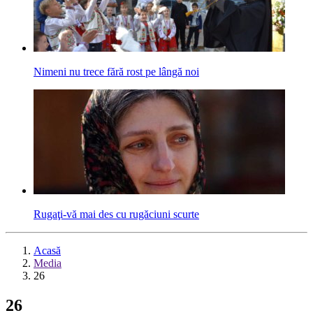
Nimeni nu trece fără rost pe lângă noi
Rugaţi-vă mai des cu rugăciuni scurte
Acasă
Media
26
26