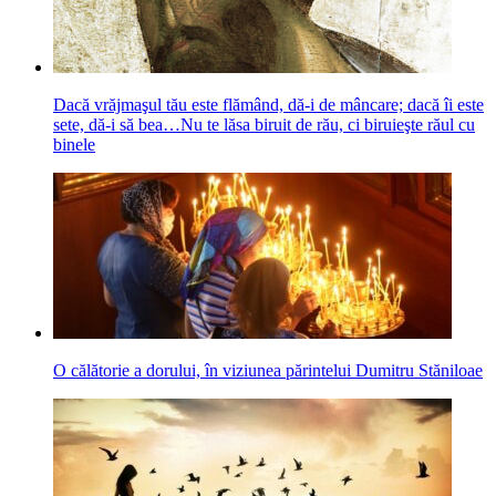
Dacă vrăjmaşul tău este flămând, dă-i de mâncare; dacă îi este
sete, dă-i să bea…Nu te lăsa biruit de rău, ci biruieşte răul cu
binele
O călătorie a dorului, în viziunea părintelui Dumitru Stăniloae