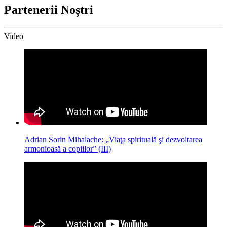
Partenerii Noștri
Video
Adrian Sorin Mihalache: „Viaţa spirituală şi dezvoltarea
armonioasă a copiilor” (III)