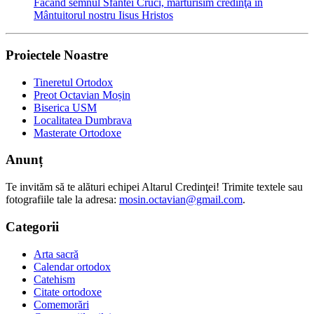
Făcând semnul Sfântei Cruci, mărturisim credinţa în
Mântuitorul nostru Iisus Hristos
Proiectele Noastre
Tineretul Ortodox
Preot Octavian Moșin
Biserica USM
Localitatea Dumbrava
Masterate Ortodoxe
Anunț
Te invităm să te alături echipei Altarul Credinţei! Trimite textele sau
fotografiile tale la adresa:
mosin.octavian@gmail.com
.
Categorii
Arta sacră
Calendar ortodox
Catehism
Citate ortodoxe
Comemorări