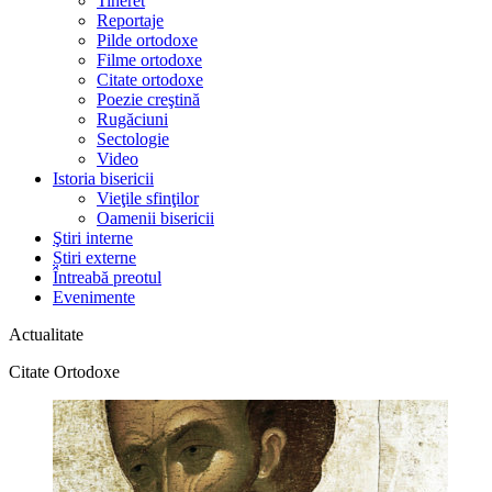
Tineret
Reportaje
Pilde ortodoxe
Filme ortodoxe
Citate ortodoxe
Poezie creştină
Rugăciuni
Sectologie
Video
Istoria bisericii
Vieţile sfinţilor
Oamenii bisericii
Ştiri interne
Știri externe
Întreabă preotul
Evenimente
Actualitate
Citate Ortodoxe