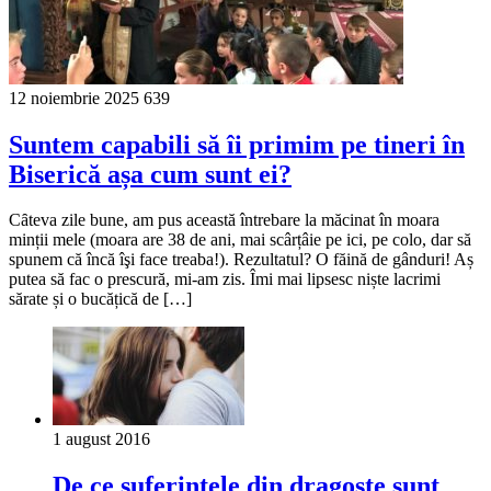
12 noiembrie 2025
639
Suntem capabili să îi primim pe tineri în
Biserică așa cum sunt ei?
Cȃteva zile bune, am pus această întrebare la măcinat în moara
minții mele (moara are 38 de ani, mai scârțâie pe ici, pe colo, dar să
spunem că încă îşi face treaba!). Rezultatul? O făină de gânduri! Aș
putea să fac o prescură, mi-am zis. Îmi mai lipsesc niște lacrimi
sărate și o bucățică de […]
1 august 2016
De ce suferintele din dragoste sunt