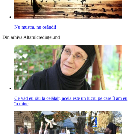
Nu mustra, nu osândi!
Din arhiva Altarulcredinței.md
Ce văd eu rău la celălalt, acela este un lucru pe care îl am eu
în mine