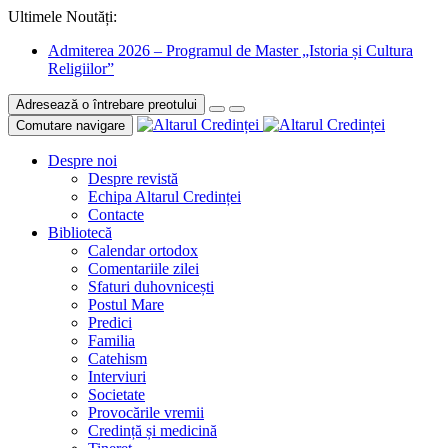
Ultimele Noutăți:
Admiterea 2026 – Programul de Master „Istoria și Cultura
Religiilor”
Adresează o întrebare preotului
Comutare navigare
Despre noi
Despre revistă
Echipa Altarul Credinței
Contacte
Bibliotecă
Calendar ortodox
Comentariile zilei
Sfaturi duhovnicești
Postul Mare
Predici
Familia
Catehism
Interviuri
Societate
Provocările vremii
Credință și medicină