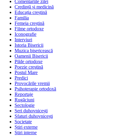
Comentariile zilei
Credință și medicină
Educația creștină
Familia
Femeia creștină
Filme ortodoxe
Iconografie
Interviuri
Istoria Bisericii
Muzica bisericească
Oamenii Bisericii
Pilde ortodoxe
Poezie creştină
Postul Mare
Predici
Provocările vremii
Psihoterapie ortodoxă
Reportaje
Rugăciuni
Sectologie
Seri duhovnicești
Sfaturi duhovnicești
Societate
Știri externe
Ştiri interne