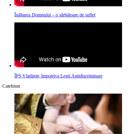
Înălţarea Domnului – o sărbătoare de suflet
ÎPS Vladimir, împotriva Legii Antidiscriminare
Catehism