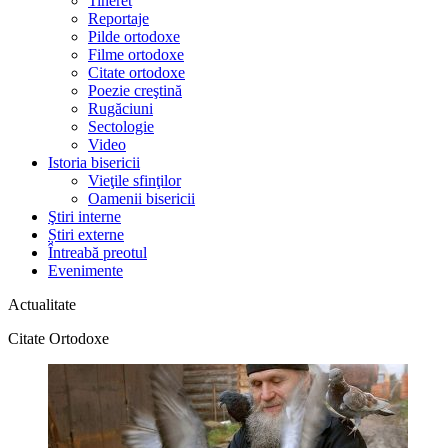
Tineret
Reportaje
Pilde ortodoxe
Filme ortodoxe
Citate ortodoxe
Poezie creştină
Rugăciuni
Sectologie
Video
Istoria bisericii
Vieţile sfinţilor
Oamenii bisericii
Ştiri interne
Știri externe
Întreabă preotul
Evenimente
Actualitate
Citate Ortodoxe