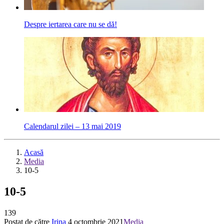
Despre iertarea care nu se dă!
Calendarul zilei – 13 mai 2019
Acasă
Media
10-5
10-5
139
Postat de către
Irina
4 octombrie 2021
Media