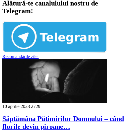
Alătură-te canalulului nostru de
Telegram!
Recomandările zilei
10 aprilie 2023
2729
Săptămâna Pătimirilor Domnului – când
florile devin piroane…