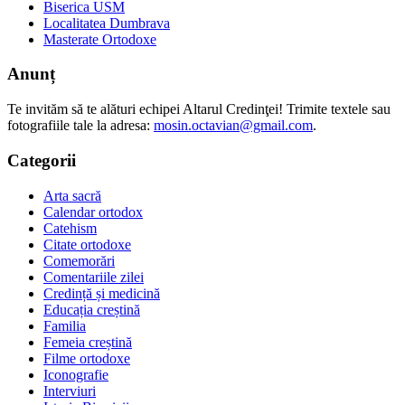
Biserica USM
Localitatea Dumbrava
Masterate Ortodoxe
Anunț
Te invităm să te alături echipei Altarul Credinţei! Trimite textele sau
fotografiile tale la adresa:
mosin.octavian@gmail.com
.
Categorii
Arta sacră
Calendar ortodox
Catehism
Citate ortodoxe
Comemorări
Comentariile zilei
Credință și medicină
Educația creștină
Familia
Femeia creștină
Filme ortodoxe
Iconografie
Interviuri