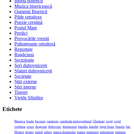
Istoria Bisericii
Muzica bisericească
Oamenii Bisericii
Pilde ortodoxe
Poezie creştină
Postul Mare
Predici
Provocările vremii
Psihoterapie ortodoxă
Reportaje
Rugăciuni
Sectologie
Seri duhovnicești
Sfaturi duhovnicești
Societate
Știri externe
Ştiri interne
Tineret
Vieţile Sfinţilor
Etichete
Biserica
boala
bucurie
casatorie
catedrala mitropolitană
Chisinau
copii
copil
credinta
cruce
dragoste
duhovnic
dumnezeu
familia
familie
fapte bune
femeie
har
Hristos
iertare
inimă
iubire
maica domnului
mama
mantuire
milostenie
minune