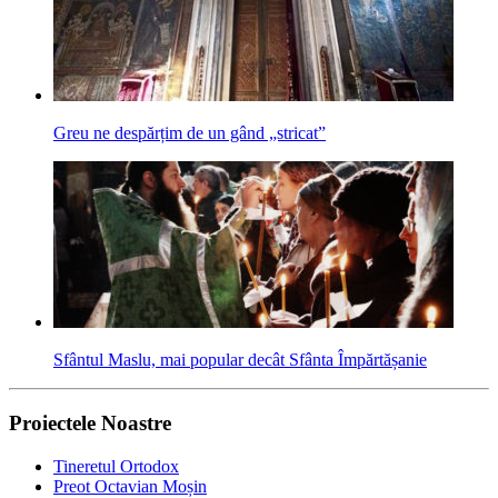
Greu ne despărțim de un gând „stricat”
Sfântul Maslu, mai popular decât Sfânta Împărtășanie
Proiectele Noastre
Tineretul Ortodox
Preot Octavian Moșin