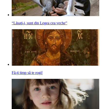
“Lăsaţi-i, sunt din Legea cea veche”
Fă-ți timp să te rogi!