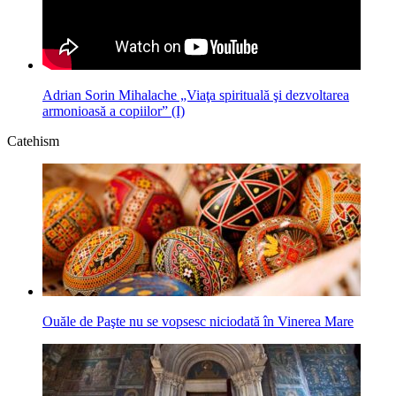
Adrian Sorin Mihalache „Viaţa spirituală şi dezvoltarea
armonioasă a copiilor” (I)
Catehism
Ouăle de Paşte nu se vopsesc niciodată în Vinerea Mare