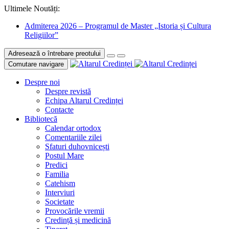
Ultimele Noutăți:
Admiterea 2026 – Programul de Master „Istoria și Cultura
Religiilor”
Adresează o întrebare preotului
Comutare navigare
Despre noi
Despre revistă
Echipa Altarul Credinței
Contacte
Bibliotecă
Calendar ortodox
Comentariile zilei
Sfaturi duhovnicești
Postul Mare
Predici
Familia
Catehism
Interviuri
Societate
Provocările vremii
Credință și medicină