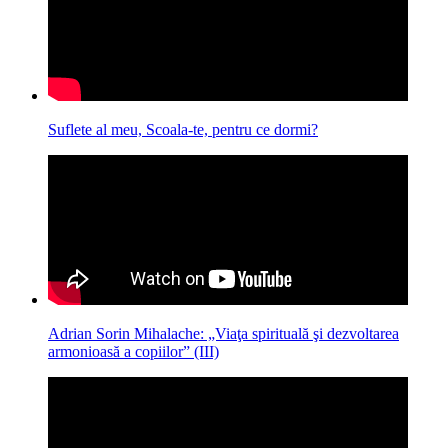
Suflete al meu, Scoala-te, pentru ce dormi?
Adrian Sorin Mihalache: „Viaţa spirituală şi dezvoltarea
armonioasă a copiilor” (III)