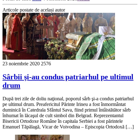
Articole postate de același autor
23 noiembrie 2020
2576
Sârbii şi-au condus patriarhul pe ultimul
drum
După trei zile de doliu naţional, poporul sârb şi-a condus patriarhul
pe ultimul drum. Preafericitul Părinte Irineu a fost înmormântat
duminică în Catedrala Sfântul Sava, fiind primul întâistătător sârb
înhumat în lăcaşul de cult simbol din Belgrad. Reprezentantul
Bisericii Ortodoxe Române în capitala Serbiei a fost părintele
Emanuel Tăpălagă, Vicar de Voivodina – Episcopia Ortodoxă […]