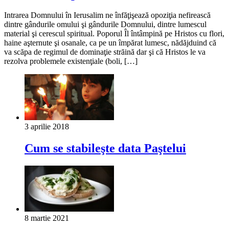
Intrarea Domnului în Ierusalim ne înfăţişează opoziţia nefirească
dintre gândurile omului şi gândurile Domnului, dintre lumescul
material şi cerescul spiritual. Poporul Îl întâmpină pe Hristos cu flori,
haine aşternute şi osanale, ca pe un împărat lumesc, nădăjduind că
va scăpa de regimul de dominaţie străină dar şi că Hristos le va
rezolva problemele existenţiale (boli, […]
3 aprilie 2018
Cum se stabileşte data Paştelui
8 martie 2021