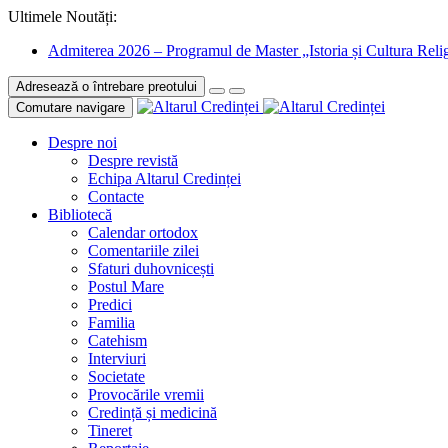
Ultimele Noutăți:
Admiterea 2026 – Programul de Master „Istoria și Cultura Relig
Adresează o întrebare preotului
Comutare navigare
Despre noi
Despre revistă
Echipa Altarul Credinței
Contacte
Bibliotecă
Calendar ortodox
Comentariile zilei
Sfaturi duhovnicești
Postul Mare
Predici
Familia
Catehism
Interviuri
Societate
Provocările vremii
Credință și medicină
Tineret