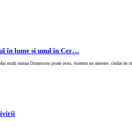
nul în lume și unul în Cer…
er. Mai mulți numai Dumnezeu poate avea. Suntem un amestec ciudat de st
ivirii