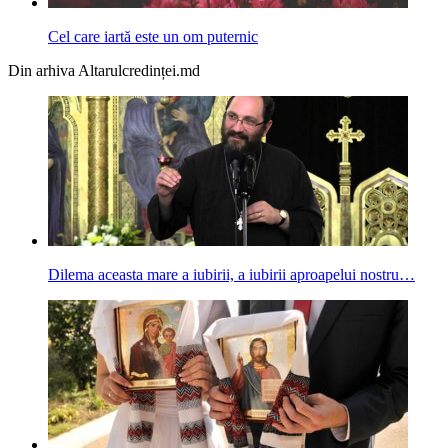
Cel care iartă este un om puternic
Din arhiva Altarulcredinței.md
Dilema aceasta mare a iubirii, a iubirii aproapelui nostru…