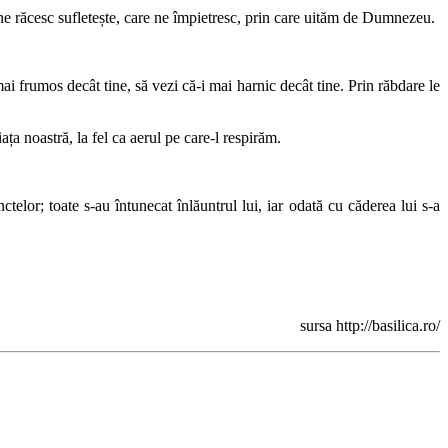
e răcesc sufletește, care ne împietresc, prin care uităm de Dumnezeu.
i mai frumos decât tine, să vezi că‑i mai harnic decât tine. Prin răbdare le
ța noastră, la fel ca aerul pe care-l respirăm.
telor; toate s-au întunecat înlăuntrul lui, iar odată cu căderea lui s-a
sursa http://basilica.ro/