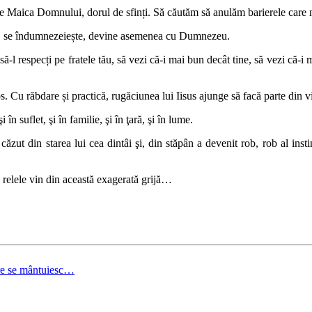
 Maica Domnului, dorul de sfinți. Să căutăm să anulăm barierele care n
ui, se îndumnezeiește, devine asemenea cu Dumnezeu.
u, să‑l respecți pe fratele tău, să vezi că‑i mai bun decât tine, să vezi că‑
Cu răbdare și practică, rugăciunea lui Iisus ajunge să facă parte din via
n suflet, şi în familie, şi în ţară, şi în lume.
t din starea lui cea dintâi şi, din stăpân a devenit rob, rob al instinc
te relele vin din această exagerată grijă…
ire se mântuiesc…