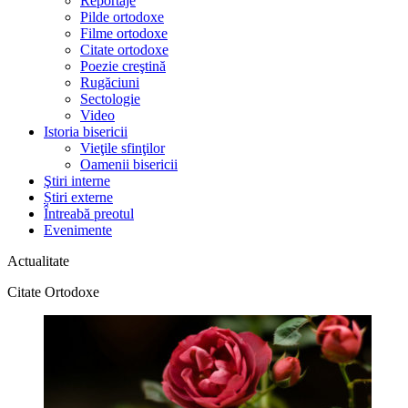
Reportaje
Pilde ortodoxe
Filme ortodoxe
Citate ortodoxe
Poezie creştină
Rugăciuni
Sectologie
Video
Istoria bisericii
Vieţile sfinţilor
Oamenii bisericii
Ştiri interne
Știri externe
Întreabă preotul
Evenimente
Actualitate
Citate Ortodoxe