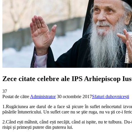
Zece citate celebre ale IPS Arhiepiscop Iu
37
Postat de către
Administrator
30 octombrie 2017
Sfaturi duhovnicești
1.Rugăciunea are darul de a face să picure în suflet neîncetatul izvo
păsările întunericului. Un suflet care nu se ştie ruga, nu va şti ce-i fe
2.Când ești mâhnit, când ești necăjit, când ai ispite, nu te tulbura. Du-te 
risipi și primești putere din puterea lui.