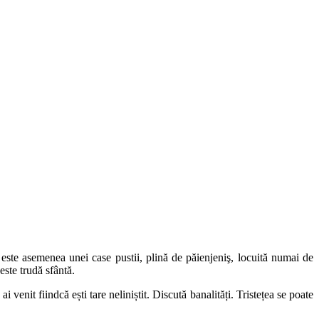
 este asemenea unei case pustii, plină de păienjeniş, locuită numai de
este trudă sfântă.
ai venit fiindcă ești tare neliniștit. Discută banalități. Tristețea se poate