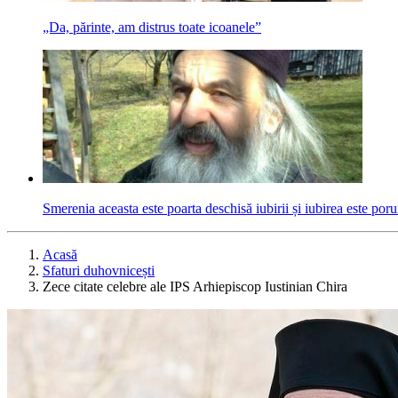
„Da, părinte, am distrus toate icoanele”
Smerenia aceasta este poarta deschisă iubirii și iubirea este po
Acasă
Sfaturi duhovnicești
Zece citate celebre ale IPS Arhiepiscop Iustinian Chira