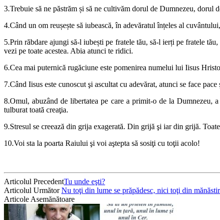
3.Trebuie să ne păstrăm și să ne cultivăm dorul de Dumnezeu, dorul de
4.Când un om reușește să iubească, în adevăratul înțeles al cuvântul
5.Prin răbdare ajungi să‑l iubești pe fratele tău, să‑l ierți pe fratele tă
vezi pe toate acestea. Abia atunci te ridici.
6.Cea mai puternică rugăciune este pomenirea numelui lui Iisus Hristos. 
7.Când Iisus este cunoscut şi ascultat cu adevărat, atunci se face pace şi î
8.Omul, abuzând de libertatea pe care a primit-o de la Dumnezeu, a căzu
tulburat toată creaţia.
9.Stresul se creează din grija exagerată. Din grijă şi iar din grijă. Toa
10.Voi sta la poarta Raiului şi voi aştepta să sosiţi cu toţii acolo!
Articolul Precedent
Tu unde eşti?
Articolul Următor
Nu toţi din lume se prăpădesc, nici toţi din mănăst
Articole Asemănătoare