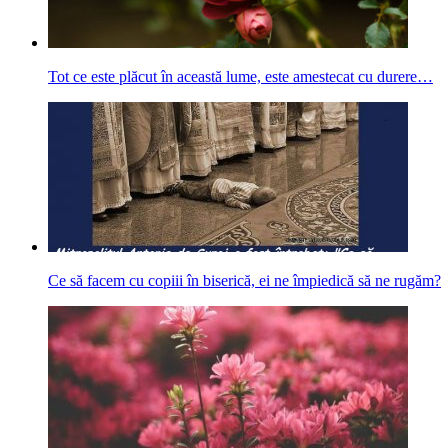
Tot ce este plăcut în această lume, este amestecat cu durere…
Ce să facem cu copiii în biserică, ei ne împiedică să ne rugăm?