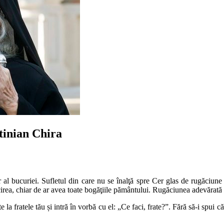
stinian Chira
r al bucuriei. Sufletul din care nu se înalţă spre Cer glas de rugăciune
ricirea, chiar de ar avea toate bogăţiile pământului. Rugăciunea adevărată 
la fratele tău și intră în vorbă cu el: „Ce faci, frate?”. Fără să-i spui că 