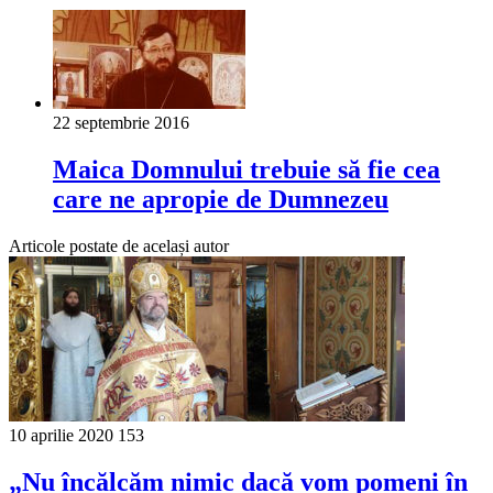
22 septembrie 2016
Maica Domnului trebuie să fie cea
care ne apropie de Dumnezeu
Articole postate de același autor
10 aprilie 2020
153
„Nu încălcăm nimic dacă vom pomeni în