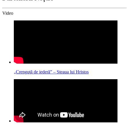
Video
„Crenguţă de iederă” – Steaua lui Hristos