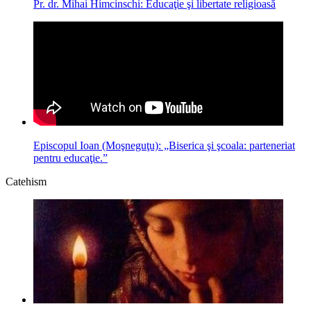
Pr. dr. Mihai Himcinschi: Educaţie şi libertate religioasă
Episcopul Ioan (Moşneguţu): „Biserica şi şcoala: parteneriat
pentru educaţie.”
Catehism