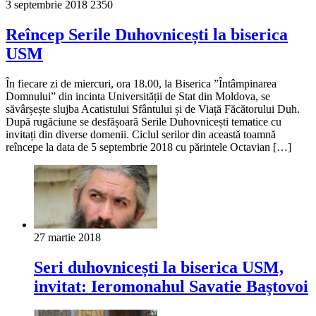
3 septembrie 2018
2350
Reîncep Serile Duhovnicești la biserica
USM
În fiecare zi de miercuri, ora 18.00, la Biserica ”Întâmpinarea
Domnului” din incinta Universității de Stat din Moldova, se
săvârșește slujba Acatistului Sfântului și de Viață Făcătorului Duh.
După rugăciune se desfășoară Serile Duhovnicești tematice cu
invitați din diverse domenii. Ciclul serilor din această toamnă
reîncepe la data de 5 septembrie 2018 cu părintele Octavian […]
27 martie 2018
Seri duhovnicești la biserica USM,
invitat: Ieromonahul Savatie Baştovoi