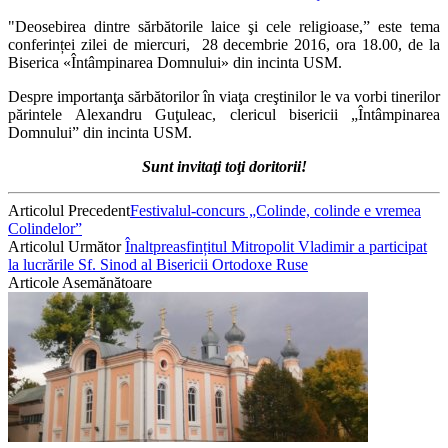
"Deosebirea dintre sărbătorile laice şi cele religioase,” este tema
conferinței zilei de miercuri, 28 decembrie 2016, ora 18.00, de la
Biserica «Întâmpinarea Domnului» din incinta USM.
Despre importanţa sărbătorilor în viaţa creştinilor le va vorbi tinerilor
părintele Alexandru Guţuleac, clericul bisericii „Întâmpinarea
Domnului” din incinta USM.
Sunt invitaţi toţi doritorii!
Articolul Precedent
Festivalul-concurs „Colinde, colinde e vremea
Colindelor”
Articolul Următor
Înaltpreasfințitul Mitropolit Vladimir a participat
la lucrările Sf. Sinod al Bisericii Ortodoxe Ruse
Articole Asemănătoare