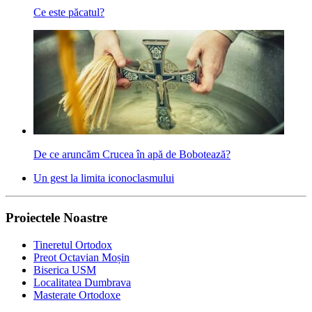
Ce este păcatul?
De ce aruncăm Crucea în apă de Bobotează?
Un gest la limita iconoclasmului
Proiectele Noastre
Tineretul Ortodox
Preot Octavian Moșin
Biserica USM
Localitatea Dumbrava
Masterate Ortodoxe