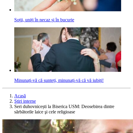
Soții, uniți în necaz și în bucurie
Minunați-vă că sunteți, minunați-vă că vă iubiți!
Acasă
Ştiri interne
Seri duhovnicești la Biserica USM: Deosebirea dintre
sărbătorile laice şi cele religioase