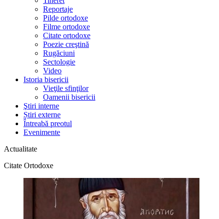
Tineret
Reportaje
Pilde ortodoxe
Filme ortodoxe
Citate ortodoxe
Poezie creştină
Rugăciuni
Sectologie
Video
Istoria bisericii
Vieţile sfinţilor
Oamenii bisericii
Ştiri interne
Știri externe
Întreabă preotul
Evenimente
Actualitate
Citate Ortodoxe