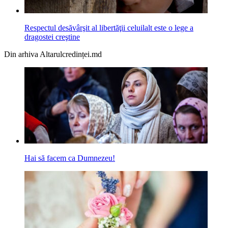
Respectul desăvârşit al libertăţii celuilalt este o lege a
dragostei creştine
Din arhiva Altarulcredinței.md
Hai să facem ca Dumnezeu!