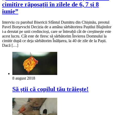
cimitire răposații în zilele de 6, 7 și 8
iunie”
Interviu cu parohul Bisericii Sfântul Dumitru din Chișinău, preotul
Pavel Borșevschi Decizia de a amâna sărbătorirea Paștilui Blajinilor
i-a derutat pe unii credincioși, care se întreabă cât de creștinește este
acest lucru. Cât este de firesc să sărbătorim Învierea Domnului la
cimitir după ce deja sărbătorim Înălțarea, la 40 de zile de la Paști.
Dacă […]
8 august 2018
Să ştii că copilul tău trăieşte!