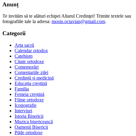
Anunț
Te invităm să te alături echipei Altarul Credinţei! Trimite textele sau
fotografiile tale la adresa:
mosin.octavian@gmail.com
.
Categorii
Arta sacră
Calendar ortodox
Catehism
Citate ortodoxe
Comemorări
Comentariile zilei
Credință și medicină
Educația creștină
Familia
Femeia creștină
Filme ortodoxe
Iconografie
Interviuri
Istoria Bisericii
Muzica bisericească
Oamenii Bisericii
Pilde ortodoxe