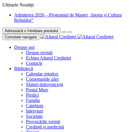
Ultimele Noutăți:
Admiterea 2026 – Programul de Master „Istoria și Cultura
Religiilor”
Adresează o întrebare preotului
Comutare navigare
Despre noi
Despre revistă
Echipa Altarul Credinței
Contacte
Bibliotecă
Calendar ortodox
Comentariile zilei
Sfaturi duhovnicești
Postul Mare
Predici
Familia
Catehism
Interviuri
Societate
Provocările vremii
Credință și medicină