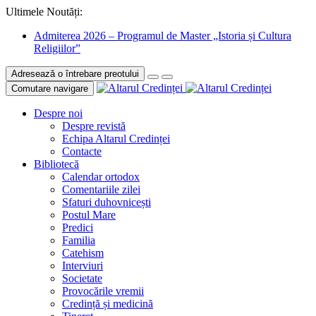
Ultimele Noutăți:
Admiterea 2026 – Programul de Master „Istoria și Cultura
Religiilor”
Adresează o întrebare preotului
Comutare navigare
Despre noi
Despre revistă
Echipa Altarul Credinței
Contacte
Bibliotecă
Calendar ortodox
Comentariile zilei
Sfaturi duhovnicești
Postul Mare
Predici
Familia
Catehism
Interviuri
Societate
Provocările vremii
Credință și medicină