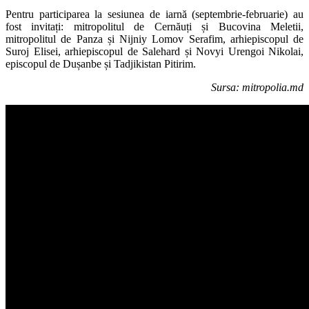
Pentru participarea la sesiunea de iarnă (septembrie-februarie) au
fost invitați: mitropolitul de Cernăuți și Bucovina Meletii,
mitropolitul de Panza și Nijniy Lomov Serafim, arhiepiscopul de
Suroj Elisei, arhiepiscopul de Salehard și Novyi Urengoi Nikolai,
episcopul de Dușanbe și Tadjikistan Pitirim.
Sursa: mitropolia.md