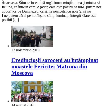
de aceasta. Ştim ce înseamnă rugăciunea minţii: inima şi mintea să
fie una, ca într-un cerc. Aşadar, oare este posibil să nu-L putem noi
coborî jos pe Dumnezeu, ca să fie neîncetat cu noi? Şi să nu
I ne putem dărui pe noi înşine sfinţi, luminaţi, întregi? Oare este
posibil […]
22 noiembrie 2019
Credincioșii soroceni au întâmpinat
moaștele Fericitei Matrona din
Moscova
14 august 2018