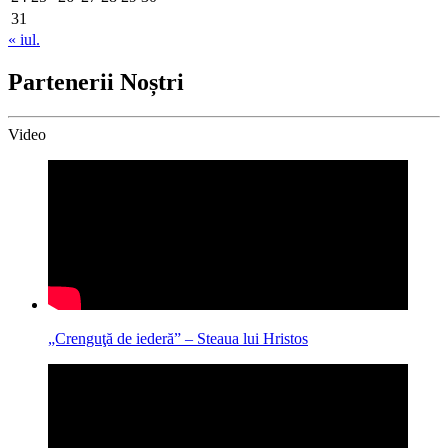
31
« iul.
Partenerii Noștri
Video
„Crenguţă de iederă” – Steaua lui Hristos