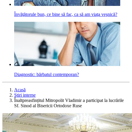
Învăţătorule bun, ce bine să fac, ca să am viaţa veşnică?
Diagnostic: bărbatul contemporan?
Acasă
Ştiri interne
Înaltpreasfințitul Mitropolit Vladimir a participat la lucrările
Sf. Sinod al Bisericii Ortodoxe Ruse