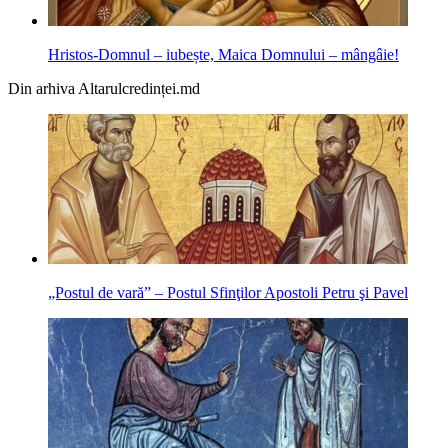
Hristos-Domnul – iubește, Maica Domnului – mângâie!
Din arhiva Altarulcredinței.md
„Postul de vară” – Postul Sfinţilor Apostoli Petru şi Pavel