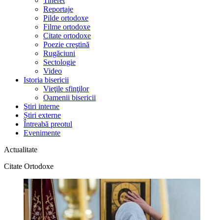
Tineret
Reportaje
Pilde ortodoxe
Filme ortodoxe
Citate ortodoxe
Poezie creştină
Rugăciuni
Sectologie
Video
Istoria bisericii
Vieţile sfinţilor
Oamenii bisericii
Ştiri interne
Știri externe
Întreabă preotul
Evenimente
Actualitate
Citate Ortodoxe