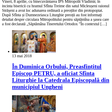
Vineri, 8 aprilie, cu binecuvântarea ÎPS Mitropolit Vladimir, în
incinta bisericii cu hramul Sfînta Treime din satul Micleușeni raionul
Strășeni a avut loc adunarea ordinară a preoților din protopopiat.
După Sfînta și Dumnezeiasca Liturghie preoții au fost informați
detaliat despre circulara Mitropolitului pentru săptămîna a șasea care
a fost declarată „Săptămâna Tineretului Ortodox ”În contextul […]
13 mai 2018
În Duminica Orbului, Preasfințitul
Episcop PETRU, a oficiat Sfînta
Liturghie la Catedrala Episcopală din
municipiul Ungheni