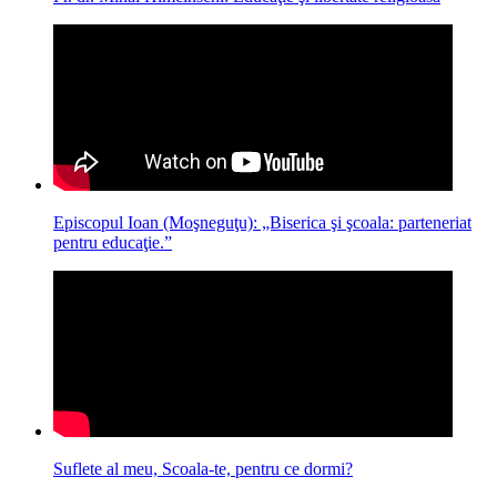
Episcopul Ioan (Moşneguţu): „Biserica şi şcoala: parteneriat
pentru educaţie.”
Suflete al meu, Scoala-te, pentru ce dormi?