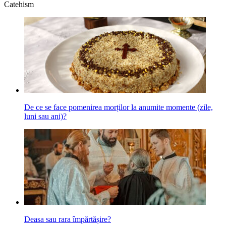
Catehism
De ce se face pomenirea morților la anumite momente (zile,
luni sau ani)?
Deasa sau rara îm­părtășire?