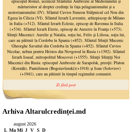
Arhiva Altarulcredinței.md
august 2026
L
Ma
Mi
J
V
S
D