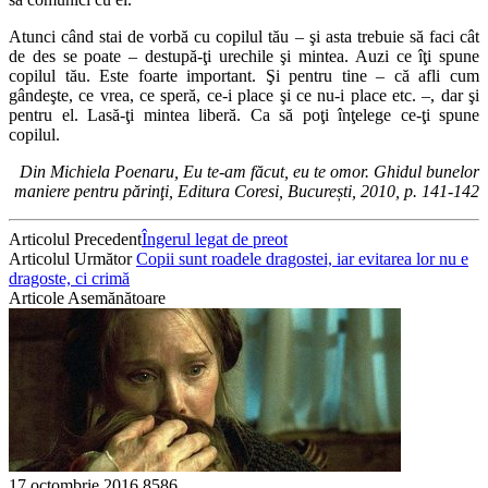
Atunci când stai de vorbă cu copilul tău – şi asta trebuie să faci cât
de des se poate – destupă-ţi urechile şi mintea. Auzi ce îţi spune
copilul tău. Este foarte important. Şi pentru tine – că afli cum
gândeşte, ce vrea, ce speră, ce-i place şi ce nu-i place etc. –, dar şi
pentru el. Lasă-ţi mintea liberă. Ca să poţi înţelege ce-ţi spune
copilul.
Din Michiela Poenaru, Eu te-am făcut, eu te omor. Ghidul bunelor
maniere pentru părinţi, Editura Coresi, București, 2010, p. 141-142
Articolul Precedent
Îngerul legat de preot
Articolul Următor
Copii sunt roadele dragostei, iar evitarea lor nu e
dragoste, ci crimă
Articole Asemănătoare
17 octombrie 2016
8586