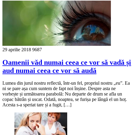
29 aprilie 2018
9687
Oamenii văd numai ceea ce vor să vadă și
aud numai ceea ce vor să audă
Lumea din jurul nostru reflectă, într-un fel, propriul nostru „eu”. Ea
ni se pare așa cum suntem de fapt noi înșine. Despre asta ne
vorbește și următoarea parabolă: Nu departe de drum se afla un
copac bătrân și uscat. Odată, noaptea, se furișa pe lângă el un hoț.
Acesta s-a speriat tare și a fugit, […]