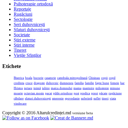
Psihoterapie ortodoxă
Reportaje
Rugăciuni
Sectologie
Seri duhovnicești
Sfaturi duhovnicești
Societate
Știri externe
Ştiri interne
Tineret
Vieţile Sfinţilor
Etichete
Biserica
boala
bucurie
casatorie
catedrala mitropolitană
Chisinau
copii
copil
credinta
cruce
dragoste
duhovnic
dumnezeu
familia
familie
fapte bune
femeie
har
Hristos
iertare
inimă
iubire
maica domnului
mama
mantuire
milostenie
minune
moarte
octavian mosin
pacat
pilde ortodoxe
post
predica
preot
păcate
rugăciune
răbdare
sfaturi duhovnicești
smerenie
spovedanie
suferinţă
suflet
tineri
viata
vindecare
Copyright © 2016 Altarulcredinței.md
versiune beta