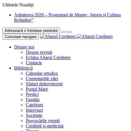
Ultimele Noutăți:
Admiterea 2026 – Programul de Master „Istoria și Cultura
Religiilor”
Adresează o întrebare preotului
Comutare navigare
Despre noi
Despre revistă
Echipa Altarul Credinței
Contacte
Bibliotecă
Calendar ortodox
Comentariile zilei
Sfaturi duhovnicești
Postul Mare
Predici
Familia
Catehism
Interviuri
Societate
Provocările vremii
Credință și medicină