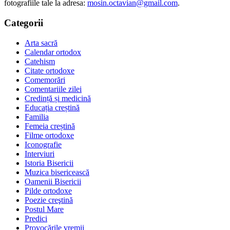
fotografiile tale la adresa:
mosin.octavian@gmail.com
.
Categorii
Arta sacră
Calendar ortodox
Catehism
Citate ortodoxe
Comemorări
Comentariile zilei
Credință și medicină
Educația creștină
Familia
Femeia creștină
Filme ortodoxe
Iconografie
Interviuri
Istoria Bisericii
Muzica bisericească
Oamenii Bisericii
Pilde ortodoxe
Poezie creştină
Postul Mare
Predici
Provocările vremii