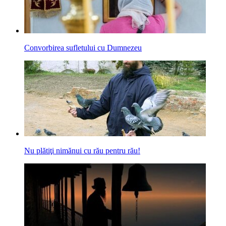
Convorbirea sufletului cu Dumnezeu
Nu plătiţi nimănui cu rău pentru rău!