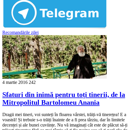
Recomandările zilei
4 martie 2016
242
Sfaturi din inimă pentru toți tinerii, de la
Mitropolitul Bartolomeu Anania
Dragii mei tineri, voi sunteți în floarea vârstei, trăiți-vă tinerețea! E a
voastră! Și trebuie s-o trăiți înainte de a fi prea târziu, dar în limitele
decenței și ale bunei cuviințe. Nu vă imaginați cât este de plăcut să-ți