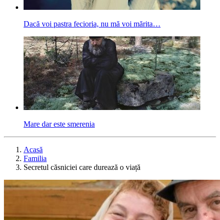
Dacă voi pastra fecioria, nu mă voi mărita…
Mare dar este smerenia
Acasă
Familia
Secretul căsniciei care durează o viață