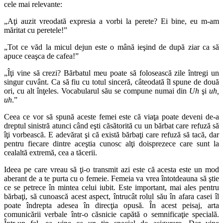
cele mai relevante:
„Aţi auzit vreodată expresia a vorbi la perete? Ei bine, eu m-am
măritat cu peretele!”
„Tot ce văd la micul dejun este o mână ieşind de după ziar ca să
apuce ceaşca de cafea!”
„Îţi vine să crezi? Bărbatul meu poate să folosească zile întregi un
singur cuvânt. Ca să fiu cu totul sinceră, câteodată îl spune de două
ori, cu alt înţeles. Vocabularul său se compune numai din
Uh
şi
uh,
uh
.”
Ceea ce vor să spună aceste femei este că viaţa poate deveni de-a
dreptul sinistră atunci când eşti căsătorită cu un bărbat care refuză să
îţi vorbească. E adevărat şi că există bărbaţi care refuză să tacă, dar
pentru fiecare dintre aceştia cunosc alţi doisprezece care sunt la
cealaltă extremă, cea a tăcerii.
Ideea pe care vreau să ţi-o transmit azi este că acesta este un mod
aberant de a te purta cu o femeie. Femeia va vrea întotdeauna să ştie
ce se petrece în mintea celui iubit. Este important, mai ales pentru
bărbaţi, să cunoască acest aspect, întrucât rolul său în afara casei îl
poate îndrepta adesea în direcţia opusă. În acest peisaj, arta
comunicării verbale într-o căsnicie capătă o semnificaţie specială.