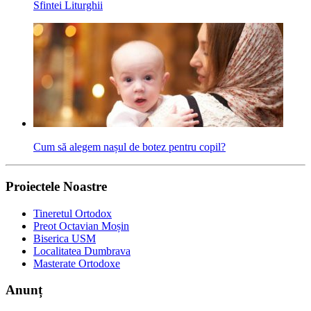
Sfintei Liturghii
Cum să alegem nașul de botez pentru copil?
Proiectele Noastre
Tineretul Ortodox
Preot Octavian Moșin
Biserica USM
Localitatea Dumbrava
Masterate Ortodoxe
Anunț