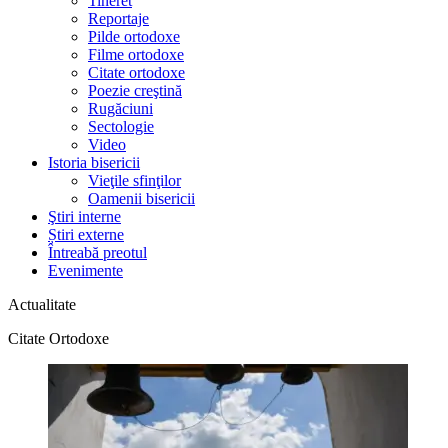
Tineret
Reportaje
Pilde ortodoxe
Filme ortodoxe
Citate ortodoxe
Poezie creştină
Rugăciuni
Sectologie
Video
Istoria bisericii
Vieţile sfinţilor
Oamenii bisericii
Ştiri interne
Știri externe
Întreabă preotul
Evenimente
Actualitate
Citate Ortodoxe