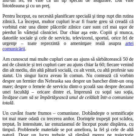
Într-un fel, ea vine ca un tip special de asigurare. Dar vine
întotdeauna şi cu un preţ.
Pentru început, ea necesită planificare specială şi timp rupt din rutina
zilnică. La început, multor cupluri le-ar fi foarte greu să creadă că
vorbitul este una dintre plăcerile zilnice care sunt cel mai uşor de
pierdut în vârtejul căsniciei. Dar chiar aşa este. Copiii şi munca,
datoriile sociale şi cele de serviciu, televizorul, sportul, orice fel de
urgenţe ‒ toate reprezintă o ameninţare reală asupra
artei
comunicării
.
Am cunoscut mai multe cupluri care au ajuns să sărbătorească 50 de
ani de căsnicie și trei cupluri care au ajuns chiar la 60; fiecare venind
din alt mediu, din altă pătură socială, cu alt venit, cu altă profesie sau
statut. Un singur lucru aveau în comun. Nu contează că vorbim
despre un fermier din Nebraska sau despre un bancher dintr-un oraş
mare; despre o femeie de serviciu dintr-o şcoală sau despre decanul
unei facultăţi ‒ oricare dintre ei, împreună cu soţul sau soţia,
învăţase cum să se împărtăşească unul de celălalt într-o comuniune
totală
.
Un cuvânt foarte frumos ‒ comuniune. Dobândeşte o semnificaţie
tot mai mare odată cu trecerea anilor. Dorinţele trupeşti pot scădea,
treptat, în intensitate, iar entuziasmul de început poate dispărea, cu
timpul. Problemele materiale se pot ameliora, la fel şi cele de altă
natură. Doar un lucru trebuie să rămână mereu pe traiectorie