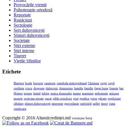
Provocările vremii
Psihoterapie ortodoxă
Reportaje
Rugăciuni
Sectologie
Seri duhovnicești
Sfaturi duhovnicești
Societate
Știri externe
Ştiri interne
Tineret
Vieţile Sfinţilor
Etichete
Biserica
boala
bucurie
casatorie
catedrala mitropolitană
Chisinau
copii
copil
credinta
cruce
dragoste
duhovnic
dumnezeu
familia
familie
fapte bune
femeie
har
Hristos
iertare
inimă
iubire
maica domnului
mama
mantuire
milostenie
minune
moarte
octavian mosin
pacat
pilde ortodoxe
post
predica
preot
păcate
rugăciune
răbdare
sfaturi duhovnicești
smerenie
spovedanie
suferinţă
suflet
tineri
viata
vindecare
Copyright © 2016 Altarulcredinței.md
versiune beta