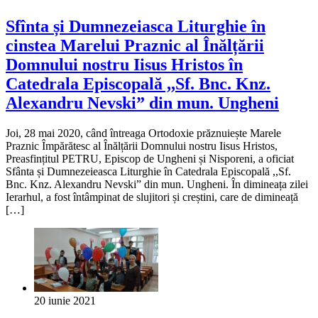
Sfînta și Dumnezeiasca Liturghie în
cinstea Marelui Praznic al Înălțării
Domnului nostru Iisus Hristos în
Catedrala Episcopală ,,Sf. Bnc. Knz.
Alexandru Nevski” din mun. Ungheni
Joi, 28 mai 2020, când întreaga Ortodoxie prăznuiește Marele
Praznic Împărătesc al Înălțării Domnului nostru Iisus Hristos,
Preasfințitul PETRU, Episcop de Ungheni și Nisporeni, a oficiat
Sfânta și Dumnezeieasca Liturghie în Catedrala Episcopală ,,Sf.
Bnc. Knz. Alexandru Nevski” din mun. Ungheni. În dimineața zilei
Ierarhul, a fost întâmpinat de slujitori și creștini, care de dimineață
[…]
20 iunie 2021