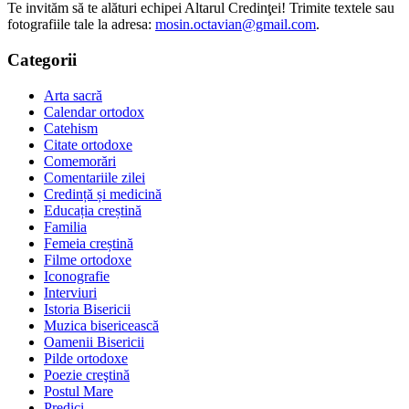
Te invităm să te alături echipei Altarul Credinţei! Trimite textele sau
fotografiile tale la adresa:
mosin.octavian@gmail.com
.
Categorii
Arta sacră
Calendar ortodox
Catehism
Citate ortodoxe
Comemorări
Comentariile zilei
Credință și medicină
Educația creștină
Familia
Femeia creștină
Filme ortodoxe
Iconografie
Interviuri
Istoria Bisericii
Muzica bisericească
Oamenii Bisericii
Pilde ortodoxe
Poezie creştină
Postul Mare
Predici