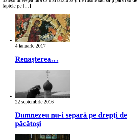
trăiești tinerețea fără ca mai târziu să-ți fie rușine sau să-ți pară rău de
faptele pe […]
4 ianuarie 2017
Renaşterea…
22 septembrie 2016
Dumnezeu nu-i separă pe drepţi de
păcătoşi