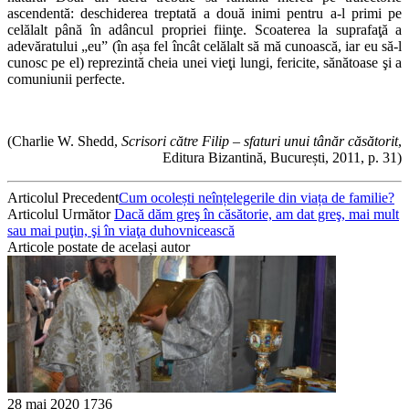
ascendentă: deschiderea treptată a două inimi pentru a-l primi pe
celălalt până în adâncul propriei fiinţe. Scoaterea la suprafaţă a
adevăratului „eu” (în așa fel încât celălalt să mă cunoască, iar eu să-l
cunosc pe el) reprezintă cheia unei vieţi lungi, fericite, sănătoase şi a
comuniunii perfecte.
(Charlie W. Shedd,
Scrisori către Filip
‒
sfaturi unui tânăr căsătorit
,
Editura Bizantină, București, 2011, p. 31)
Articolul Precedent
Cum ocolești neînțelegerile din viața de familie?
Articolul Următor
Dacă dăm greş în căsătorie, am dat greş, mai mult
sau mai puţin, şi în viaţa duhovnicească
Articole postate de același autor
28 mai 2020
1736