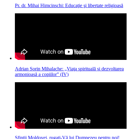
Pr. dr. Mihai Himcinschi: Educaţie şi libertate religioasă
Adrian Sorin Mihalache: „Viaţa spirituală şi dezvoltarea
armonioasă a copiilor” (IV)
Sfinții Moldovei, rugați-Vă lui Dumnezeu pentru noi!