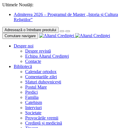
Ultimele Noutăți:
Admiterea 2026 – Programul de Master „Istoria și Cultura
Religiilor”
Adresează o întrebare preotului
Comutare navigare
Despre noi
Despre revistă
Echipa Altarul Credinței
Contacte
Bibliotecă
Calendar ortodox
Comentariile zilei
Sfaturi duhovnicești
Postul Mare
Predici
Familia
Catehism
Interviuri
Societate
Provocările vremii
Credință și medicină