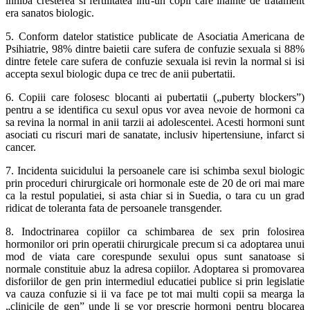
inhiba cresterea si fertilitatea intr-un copil care inainte de tratament
era sanatos biologic.
5. Conform datelor statistice publicate de Asociatia Americana de
Psihiatrie, 98% dintre baietii care sufera de confuzie sexuala si 88%
dintre fetele care sufera de confuzie sexuala isi revin la normal si isi
accepta sexul biologic dupa ce trec de anii pubertatii.
6. Copiii care folosesc blocanti ai pubertatii („puberty blockers”)
pentru a se identifica cu sexul opus vor avea nevoie de hormoni ca
sa revina la normal in anii tarzii ai adolescentei. Acesti hormoni sunt
asociati cu riscuri mari de sanatate, inclusiv hipertensiune, infarct si
cancer.
7. Incidenta suicidului la persoanele care isi schimba sexul biologic
prin proceduri chirurgicale ori hormonale este de 20 de ori mai mare
ca la restul populatiei, si asta chiar si in Suedia, o tara cu un grad
ridicat de toleranta fata de persoanele transgender.
8. Indoctrinarea copiilor ca schimbarea de sex prin folosirea
hormonilor ori prin operatii chirurgicale precum si ca adoptarea unui
mod de viata care corespunde sexului opus sunt sanatoase si
normale constituie abuz la adresa copiilor. Adoptarea si promovarea
disforiilor de gen prin intermediul educatiei publice si prin legislatie
va cauza confuzie si ii va face pe tot mai multi copii sa mearga la
„clinicile de gen” unde li se vor prescrie hormoni pentru blocarea