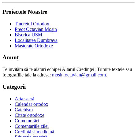
Proiectele Noastre
Tineretul Ortodox
Preot Octavian Moșin
Biserica USM
Localitatea Dumbrava
Masterate Ortodoxe
Anunț
Te invităm să te alături echipei Altarul Credinţei! Trimite textele sau
fotografiile tale la adresa:
mosin.octavian@gmail.com
.
Categorii
Arta sacră
Calendar ortodox
Catehism
Citate ortodoxe
Comemorări
Comentariile zilei
Credință și medicină