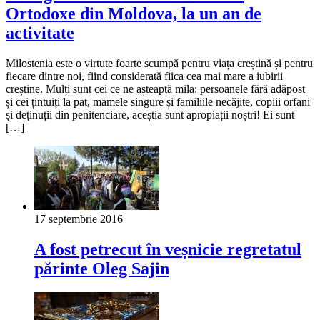
Ortodoxe din Moldova, la un an de
activitate
Milostenia este o virtute foarte scumpă pentru viața creștină și pentru
fiecare dintre noi, fiind considerată fiica cea mai mare a iubirii
creștine. Mulți sunt cei ce ne așteaptă mila: persoanele fără adăpost
și cei țintuiți la pat, mamele singure și familiile necăjite, copiii orfani
și deținuții din penitenciare, aceștia sunt apropiații noștri! Ei sunt
[…]
17 septembrie 2016
A fost petrecut în veșnicie regretatul
părinte Oleg Sajin