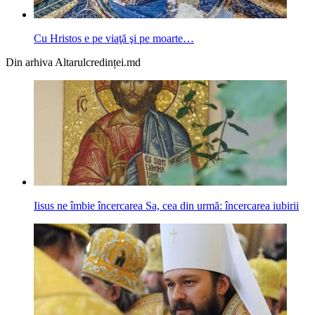
Cu Hristos e pe viaţă şi pe moarte…
Din arhiva Altarulcredinței.md
Iisus ne îmbie încercarea Sa, cea din urmă: încercarea iubirii