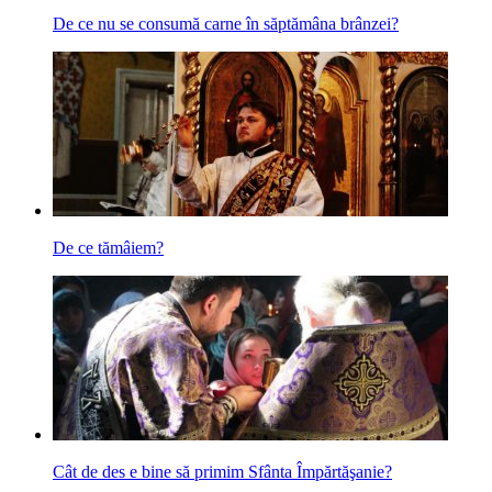
De ce nu se consumă carne în săptămâna brânzei?
De ce tămâiem?
Cât de des e bine să primim Sfânta Împărtăşanie?