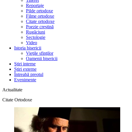
Tineret
Reportaje
Pilde ortodoxe
Filme ortodoxe
Citate ortodoxe
Poezie creştină
Rugăciuni
Sectologie
Video
Istoria bisericii
Vieţile sfinţilor
Oamenii bisericii
Ştiri interne
Știri externe
Întreabă preotul
Evenimente
Actualitate
Citate Ortodoxe