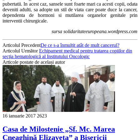
pubertatii. In acest caz, sansele sunt foarte mari ca acesti copii, odata
deveniti adulti, sa adopte un stil de viata care poate duce la cancer,
dependenta de hormoni si mutilarea organelor genitale prin
interventii chirurgicale.
sursa solidaritateeuropeana.wordpress.com
Articolul Precedent
De ce s-a înmulțit atât de mult cancerul?
Articolul Următor
Echipament medical pentru tratarea copiilor din
secţia hematologică al Institutului Oncologic
Articole postate de același autor
16 ianuarie 2017
2623
Casa de Milostenie „Sf. Mc. Marea
Cneaghină Elizaveta” a Bisericii