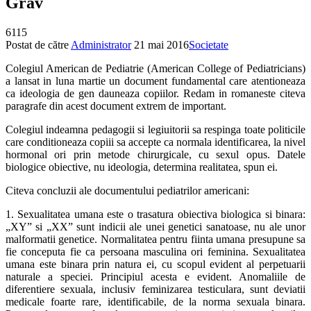
Grav
6115
Postat de către
Administrator
21 mai 2016
Societate
Colegiul American de Pediatrie (American College of Pediatricians)
a lansat in luna martie un document fundamental care atentioneaza
ca ideologia de gen dauneaza copiilor. Redam in romaneste citeva
paragrafe din acest document extrem de important.
Colegiul indeamna pedagogii si legiuitorii sa respinga toate politicile
care conditioneaza copiii sa accepte ca normala identificarea, la nivel
hormonal ori prin metode chirurgicale, cu sexul opus. Datele
biologice obiective, nu ideologia, determina realitatea, spun ei.
Citeva concluzii ale documentului pediatrilor americani:
1. Sexualitatea umana este o trasatura obiectiva biologica si binara:
„XY” si „XX” sunt indicii ale unei genetici sanatoase, nu ale unor
malformatii genetice. Normalitatea pentru fiinta umana presupune sa
fie conceputa fie ca persoana masculina ori feminina. Sexualitatea
umana este binara prin natura ei, cu scopul evident al perpetuarii
naturale a speciei. Principiul acesta e evident. Anomaliile de
diferentiere sexuala, inclusiv feminizarea testiculara, sunt deviatii
medicale foarte rare, identificabile, de la norma sexuala binara.