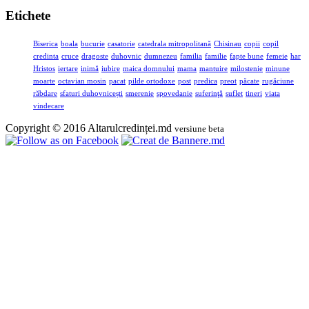
Etichete
Biserica
boala
bucurie
casatorie
catedrala mitropolitană
Chisinau
copii
copil
credinta
cruce
dragoste
duhovnic
dumnezeu
familia
familie
fapte bune
femeie
har
Hristos
iertare
inimă
iubire
maica domnului
mama
mantuire
milostenie
minune
moarte
octavian mosin
pacat
pilde ortodoxe
post
predica
preot
păcate
rugăciune
răbdare
sfaturi duhovnicești
smerenie
spovedanie
suferinţă
suflet
tineri
viata
vindecare
Copyright © 2016 Altarulcredinței.md
versiune beta