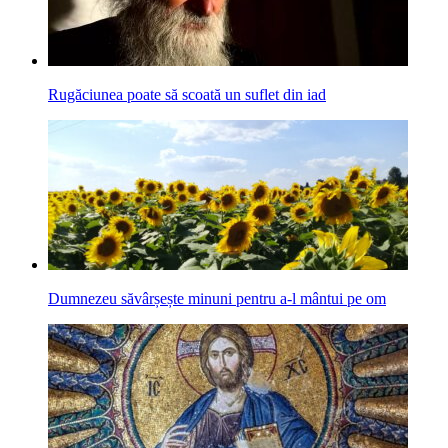
Rugăciunea poate să scoată un suflet din iad
Dumnezeu săvârșește minuni pentru a-l mântui pe om