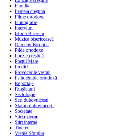
Educația creștină
Familia
Femeia creștină
Filme ortodoxe
Iconografie
Interviuri
Istoria Bisericii
Muzica bisericească
Oamenii Bisericii
Pilde ortodoxe
Poezie creştină
Postul Mare
Predici
Provocările vremii
Psihoterapie ortodoxă
Reportaje
Rugăciuni
Sectologie
Seri duhovnicești
Sfaturi duhovnicești
Societate
Știri externe
Ştiri interne
Tineret
Vieţile Sfinţilor