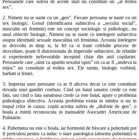
Persoanele care sufera de aceste stari nu constituie un „al treilea
sex”.
2. Nimeni nu se naste cu un „gen”. Fiecare persoana se naste cu un
sex biologic. Genul (identificarea subiectiva a „sexului social”,
masculin ori feminin) este un concept sociologic si psihologic, nu
unul obiectiv biologic. Nimeni nu se naste cu intelegere subiectiva
asupra identitatii sexuale masculina ori feminina. Aceasta intelegere
se dezvolta in timp si, la fel ca si toate celelalte procese de
dezvoltare, poate fi distorsionata de impresiile subiective, de relatiile
si experientele nefavorabile incepind chiar din anii copilariei.
Persoanele care „simt ca apartin sexului opus” ori ca ar fi „undeva la
mijoc” nu constituie al treilea sex. Ele ramin, biologic vorbind,
barbati si femei.
3. Impresia unei persoane ca ar fi altceva decat ce este constituie
dovada unei gandiri confuze. Cind un baiat sanatos crede ca este
fata, sau cind o fata sanatoasa crede ca este baiat, apare o problema
psihologica obiectiva. Aceasta problema exista in mintea si nu in
trupul celor in cauza: copiii acestia sufera de „disforie de gen”, o
boala a mintii recunoscuta in manualele Asociatiei Americane de
Psihiatrie.
4. Pubertatea nu este o boala, iar hormonii de blocare a pubertatii pot
fi periculosi pentru ca induc o stare patologica (absenta pubertatii) si