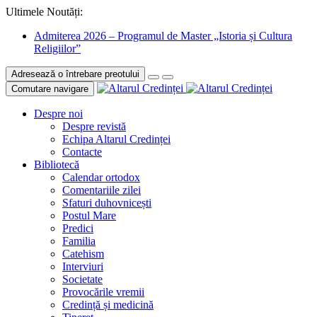
Ultimele Noutăți:
Admiterea 2026 – Programul de Master „Istoria și Cultura
Religiilor”
Adresează o întrebare preotului
Comutare navigare
Despre noi
Despre revistă
Echipa Altarul Credinței
Contacte
Bibliotecă
Calendar ortodox
Comentariile zilei
Sfaturi duhovnicești
Postul Mare
Predici
Familia
Catehism
Interviuri
Societate
Provocările vremii
Credință și medicină