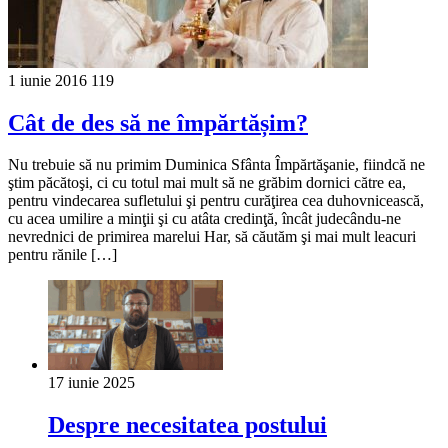
1 iunie 2016
119
Cât de des să ne împărtășim?
Nu trebuie să nu primim Duminica Sfânta Împărtăşanie, fiindcă ne
ştim păcătoşi, ci cu totul mai mult să ne grăbim dornici către ea,
pentru vindecarea sufletului şi pentru curăţirea cea duhovnicească,
cu acea umilire a minţii şi cu atâta credinţă, încât judecându-ne
nevrednici de primirea marelui Har, să căutăm şi mai mult leacuri
pentru rănile […]
17 iunie 2025
Despre necesitatea postului