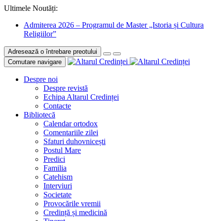
Ultimele Noutăți:
Admiterea 2026 – Programul de Master „Istoria și Cultura
Religiilor”
Adresează o întrebare preotului
Comutare navigare
Despre noi
Despre revistă
Echipa Altarul Credinței
Contacte
Bibliotecă
Calendar ortodox
Comentariile zilei
Sfaturi duhovnicești
Postul Mare
Predici
Familia
Catehism
Interviuri
Societate
Provocările vremii
Credință și medicină