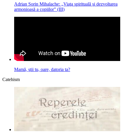
Adrian Sorin Mihalache: „Viaţa spirituală şi dezvoltarea
armonioasă a copiilor” (III)
Mamă, ştii tu, oare, datoria ta?
Catehism