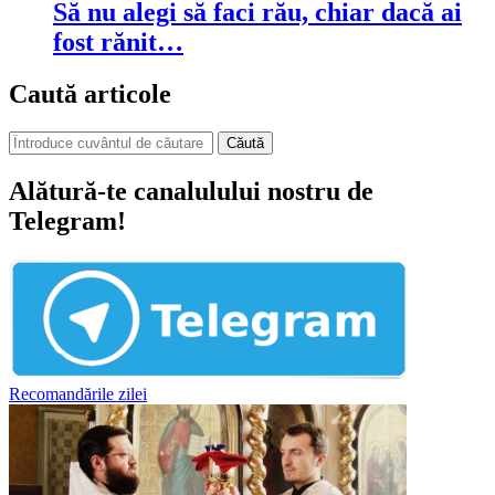
Să nu alegi să faci rău, chiar dacă ai
fost rănit…
Caută articole
Căută
Alătură-te canalulului nostru de
Telegram!
Recomandările zilei