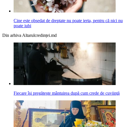
Cine este obsedat de dreptate nu poate ierta, pentru că nici nu
poate iubi
Din arhiva Altarulcredinței.md
Fiecare îşi pregăteşte mântuirea după cum crede de cuviinţă