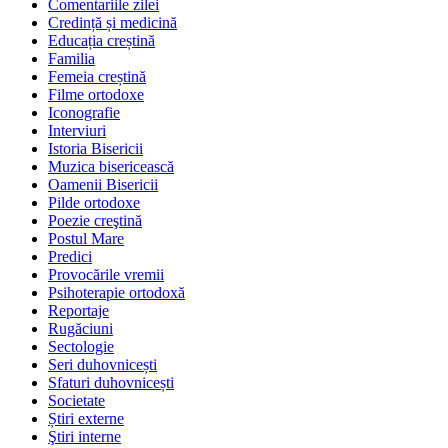
Comentariile zilei
Credință și medicină
Educația creștină
Familia
Femeia creștină
Filme ortodoxe
Iconografie
Interviuri
Istoria Bisericii
Muzica bisericească
Oamenii Bisericii
Pilde ortodoxe
Poezie creştină
Postul Mare
Predici
Provocările vremii
Psihoterapie ortodoxă
Reportaje
Rugăciuni
Sectologie
Seri duhovnicești
Sfaturi duhovnicești
Societate
Știri externe
Ştiri interne