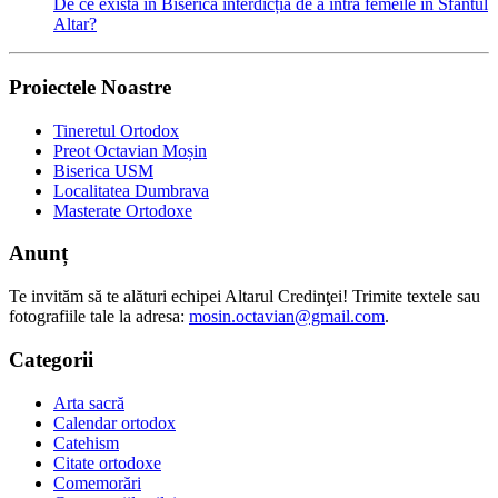
De ce există în Biserică interdicția de a intra femeile în Sfântul
Altar?
Proiectele Noastre
Tineretul Ortodox
Preot Octavian Moșin
Biserica USM
Localitatea Dumbrava
Masterate Ortodoxe
Anunț
Te invităm să te alături echipei Altarul Credinţei! Trimite textele sau
fotografiile tale la adresa:
mosin.octavian@gmail.com
.
Categorii
Arta sacră
Calendar ortodox
Catehism
Citate ortodoxe
Comemorări