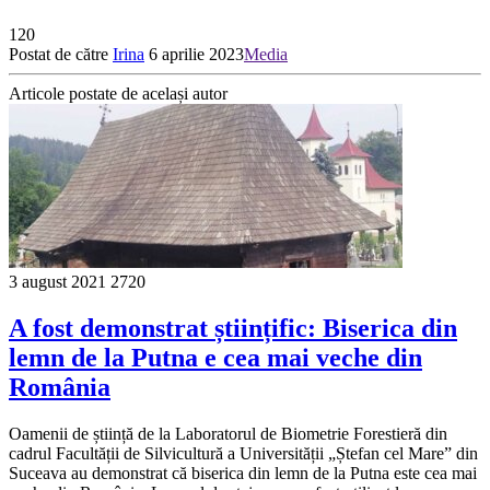
120
Postat de către
Irina
6 aprilie 2023
Media
Articole postate de același autor
3 august 2021
2720
A fost demonstrat științific: Biserica din
lemn de la Putna e cea mai veche din
România
Oamenii de știință de la Laboratorul de Biometrie Forestieră din
cadrul Facultății de Silvicultură a Universității „Ștefan cel Mare” din
Suceava au demonstrat că biserica din lemn de la Putna este cea mai