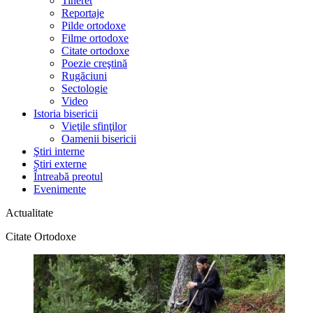
Tineret
Reportaje
Pilde ortodoxe
Filme ortodoxe
Citate ortodoxe
Poezie creştină
Rugăciuni
Sectologie
Video
Istoria bisericii
Vieţile sfinţilor
Oamenii bisericii
Ştiri interne
Știri externe
Întreabă preotul
Evenimente
Actualitate
Citate Ortodoxe