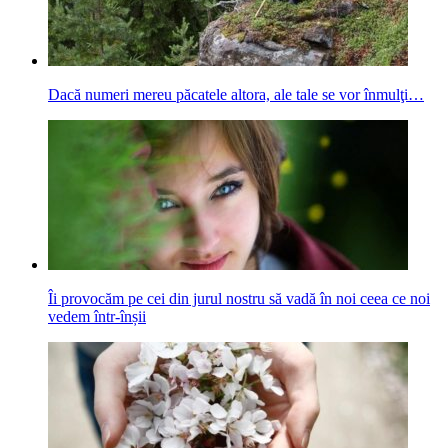
Dacă numeri mereu păcatele altora, ale tale se vor înmulţi…
Îi provocăm pe cei din jurul nostru să vadă în noi ceea ce noi
vedem într-înșii