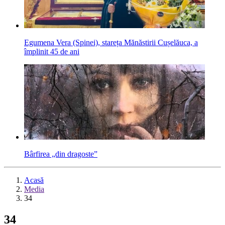
Egumena Vera (Spinei), stareța Mănăstirii Cușelăuca, a
împlinit 45 de ani
Bârfirea „din dragoste”
Acasă
Media
34
34