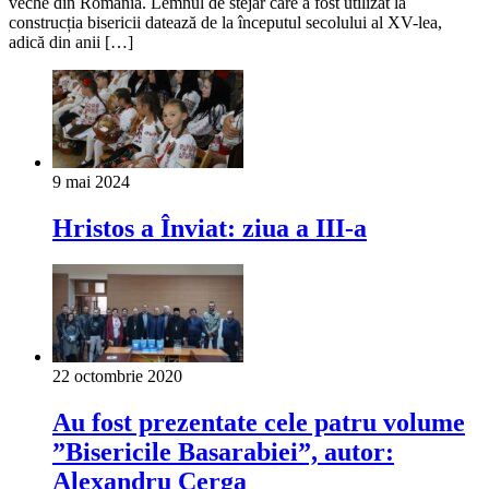
veche din România. Lemnul de stejar care a fost utilizat la
construcția bisericii datează de la începutul secolului al XV-lea,
adică din anii […]
9 mai 2024
Hristos a Înviat: ziua a III-a
22 octombrie 2020
Au fost prezentate cele patru volume
”Bisericile Basarabiei”, autor:
Alexandru Cerga