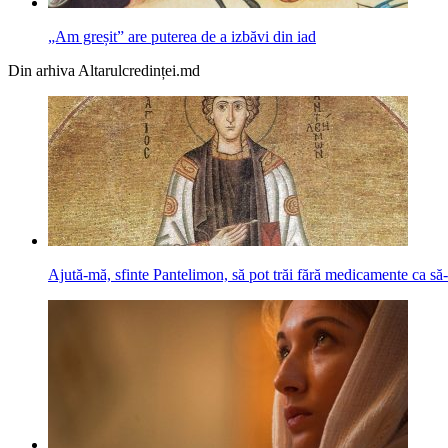
„Am greșit” are puterea de a izbăvi din iad
Din arhiva Altarulcredinței.md
Ajută-mă, sfinte Pantelimon, să pot trăi fără medicamente ca să