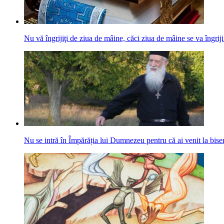
Nu vă îngrijiţi de ziua de mâine, căci ziua de mâine se va îngriji
Nu se intră în Împărăția lui Dumnezeu pentru că ai venit la bis