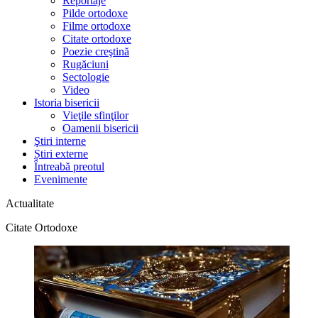
Reportaje
Pilde ortodoxe
Filme ortodoxe
Citate ortodoxe
Poezie creştină
Rugăciuni
Sectologie
Video
Istoria bisericii
Vieţile sfinţilor
Oamenii bisericii
Ştiri interne
Știri externe
Întreabă preotul
Evenimente
Actualitate
Citate Ortodoxe