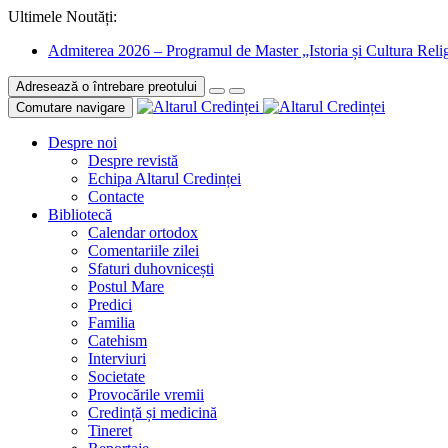
Ultimele Noutăți:
Admiterea 2026 – Programul de Master „Istoria și Cultura Relig
Adresează o întrebare preotului
Comutare navigare
Despre noi
Despre revistă
Echipa Altarul Credinței
Contacte
Bibliotecă
Calendar ortodox
Comentariile zilei
Sfaturi duhovnicești
Postul Mare
Predici
Familia
Catehism
Interviuri
Societate
Provocările vremii
Credință și medicină
Tineret