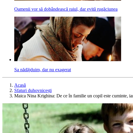
Oamenii vor să dobândească raiul, dar evită rugăciunea
Sa nădăjduim, dar nu exagerat
Acasă
Sfaturi duhovnicești
Maica Nina Krighina: De ce în familie un copil este cuminte, iar