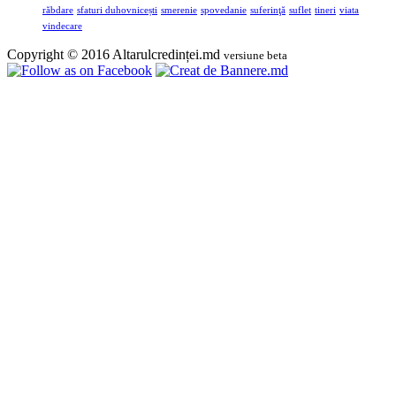
răbdare
sfaturi duhovnicești
smerenie
spovedanie
suferinţă
suflet
tineri
viata
vindecare
Copyright © 2016 Altarulcredinței.md
versiune beta