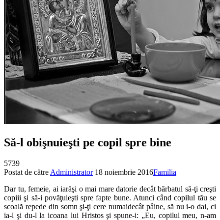
Să-l obişnuieşti pe copil spre bine
5739
Postat de către
Administrator
18 noiembrie 2016
Familia
Dar tu, femeie, ai iarăşi o mai mare datorie decât bărbatul să-ţi creşti
copiii şi să-i povăţuieşti spre fapte bune. Atunci când copilul tău se
scoală repede din somn şi-ţi cere numaidecât pâine, să nu i-o dai, ci
ia-l şi du-l la icoana lui Hristos şi spune-i: „Eu, copilul meu, n-am