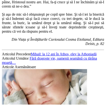
pâine, Hristosul nostru are. Hai, fa-ţi cruce şi să I ne închinăm şi să-I
cerem să ne-o dea.”
Şi aşa de mic să-l obişnuieşti pe copil spre bine. Şi să-l iei la biserică
şi să-l îndemni să-şi facă cruce corect, cu trei degete, să le ducă la
frunte, la buric, la umărul drept şi la umărul stâng. Şi să-l pui să
sărute sfintele icoane şi să-l înveţi toate deprinderile creştineşti,
pentru că vei da răspuns pentru el.
Din Viața și Învățăturile Cuviosului Cosma Etolianul, Editura
Deisis, p. 82
Articolul Precedent
Mihail: la 12 ani în Athos, elev la Athoniadă
Articolul Următor
Fără dragoste vie, oamenii seamănă cu ţărâna
moartă…
Articole Asemănătoare