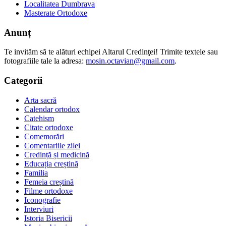
Localitatea Dumbrava
Masterate Ortodoxe
Anunț
Te invităm să te alături echipei Altarul Credinţei! Trimite textele sau
fotografiile tale la adresa:
mosin.octavian@gmail.com
.
Categorii
Arta sacră
Calendar ortodox
Catehism
Citate ortodoxe
Comemorări
Comentariile zilei
Credință și medicină
Educația creștină
Familia
Femeia creștină
Filme ortodoxe
Iconografie
Interviuri
Istoria Bisericii