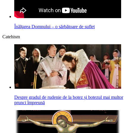
Înălţarea Domnului – o sărbătoare de suflet
Catehism
Despre gradul de rudenie de la botez și botezul mai multor
prunci împreună