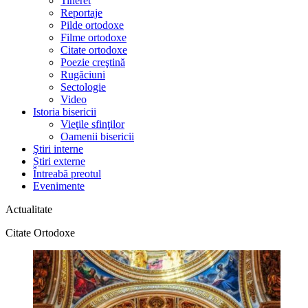
Tineret
Reportaje
Pilde ortodoxe
Filme ortodoxe
Citate ortodoxe
Poezie creştină
Rugăciuni
Sectologie
Video
Istoria bisericii
Vieţile sfinţilor
Oamenii bisericii
Ştiri interne
Știri externe
Întreabă preotul
Evenimente
Actualitate
Citate Ortodoxe