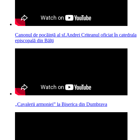
Canonul de pocăință al sf.Andrei Criteanul oficiat în catedrala
episcopală din Bălţi
„Cavalerii armoniei” la Biserica din Dumbrava