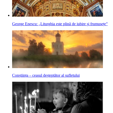
George Enescu: „Liturghia este plină de iubire și frumusețe”
Conștiința – ceasul deșteptător al sufletului