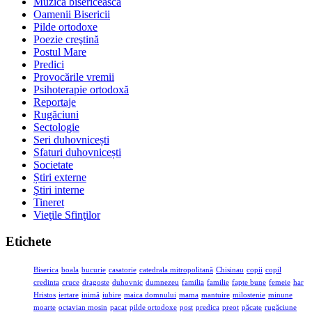
Muzica bisericească
Oamenii Bisericii
Pilde ortodoxe
Poezie creştină
Postul Mare
Predici
Provocările vremii
Psihoterapie ortodoxă
Reportaje
Rugăciuni
Sectologie
Seri duhovnicești
Sfaturi duhovnicești
Societate
Știri externe
Ştiri interne
Tineret
Vieţile Sfinţilor
Etichete
Biserica
boala
bucurie
casatorie
catedrala mitropolitană
Chisinau
copii
copil
credinta
cruce
dragoste
duhovnic
dumnezeu
familia
familie
fapte bune
femeie
har
Hristos
iertare
inimă
iubire
maica domnului
mama
mantuire
milostenie
minune
moarte
octavian mosin
pacat
pilde ortodoxe
post
predica
preot
păcate
rugăciune