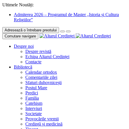
Ultimele Noutăți:
Admiterea 2026 – Programul de Master „Istoria și Cultura
Religiilor”
Adresează o întrebare preotului
Comutare navigare
Despre noi
Despre revistă
Echipa Altarul Credinței
Contacte
Bibliotecă
Calendar ortodox
Comentariile zilei
Sfaturi duhovnicești
Postul Mare
Predici
Familia
Catehism
Interviuri
Societate
Provocările vremii
Credință și medicină