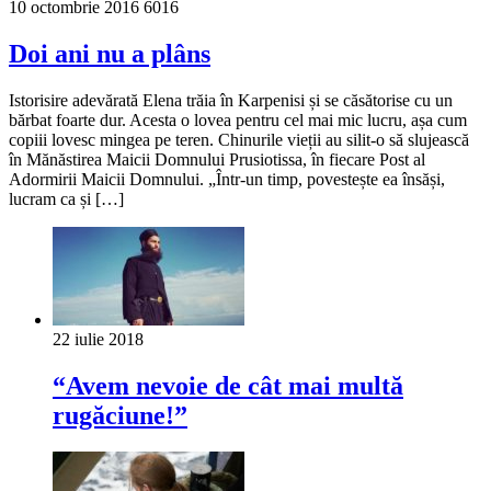
10 octombrie 2016
6016
Doi ani nu a plâns
Istorisire adevărată Elena trăia în Karpenisi și se căsătorise cu un
bărbat foarte dur. Acesta o lovea pentru cel mai mic lucru, așa cum
copiii lovesc mingea pe teren. Chinurile vieții au silit-o să slujească
în Mănăstirea Maicii Domnului Prusiotissa, în fiecare Post al
Adormirii Maicii Domnului. „Într-un timp, povestește ea însăși,
lucram ca și […]
22 iulie 2018
“Avem nevoie de cât mai multă
rugăciune!”