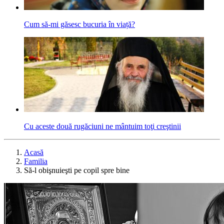
Cum să-mi găsesc bucuria în viață?
Cu aceste două rugăciuni ne mântuim toţi creştinii
Acasă
Familia
Să-l obişnuieşti pe copil spre bine