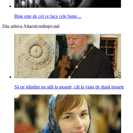
Bine este de cel ce face cele bune…
Din arhiva Altarulcredinței.md
Să ne gândim nu atât la moarte, cât la viaţa de după moarte