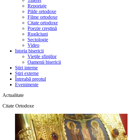
Tineret
Reportaje
Pilde ortodoxe
Filme ortodoxe
Citate ortodoxe
Poezie creştină
Rugăciuni
Sectologie
Video
Istoria bisericii
Vieţile sfinţilor
Oamenii bisericii
Ştiri interne
Știri externe
Întreabă preotul
Evenimente
Actualitate
Citate Ortodoxe