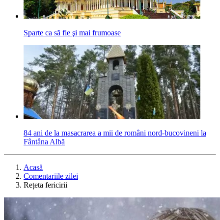
Sparte ca să fie şi mai frumoase
84 ani de la masacrarea a mii de români nord-bucovineni la
Fântâna Albă
Acasă
Comentariile zilei
Rețeta fericirii