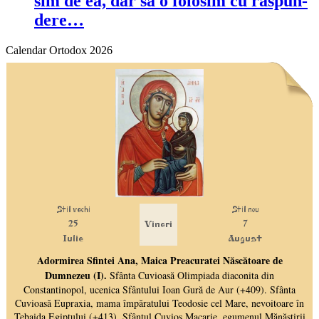
sim de ea, dar să o folo­sim cu răs­pun­
dere…
Calendar Ortodox 2026