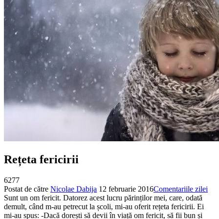
Rețeta fericirii
6277
Postat de către
Nicolae Dabija
12 februarie 2016
Comentariile zilei
Sunt un om fericit. Datorez acest lucru părinților mei, care, odată
demult, când m-au petrecut la școli, mi-au oferit rețeta fericirii. Ei
mi-au spus: -Dacă dorești să devii în viață om fericit, să fii bun și