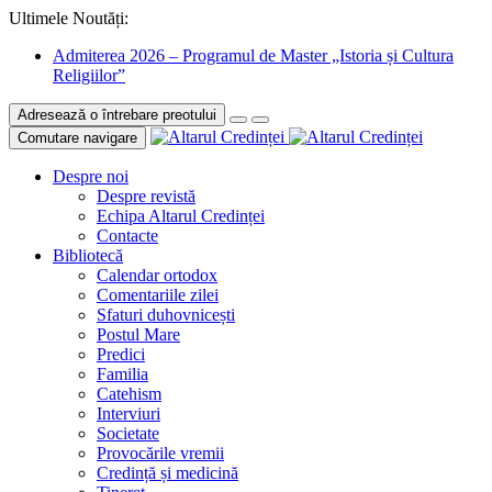
Ultimele Noutăți:
Admiterea 2026 – Programul de Master „Istoria și Cultura
Religiilor”
Adresează o întrebare preotului
Comutare navigare
Despre noi
Despre revistă
Echipa Altarul Credinței
Contacte
Bibliotecă
Calendar ortodox
Comentariile zilei
Sfaturi duhovnicești
Postul Mare
Predici
Familia
Catehism
Interviuri
Societate
Provocările vremii
Credință și medicină