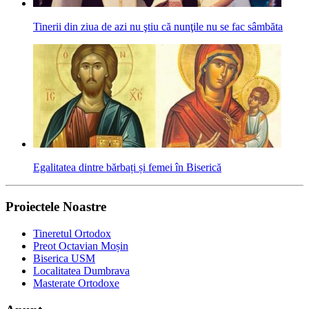
Tinerii din ziua de azi nu ştiu că nunţile nu se fac sâmbăta
Egalitatea dintre bărbați și femei în Biserică
Proiectele Noastre
Tineretul Ortodox
Preot Octavian Moșin
Biserica USM
Localitatea Dumbrava
Masterate Ortodoxe