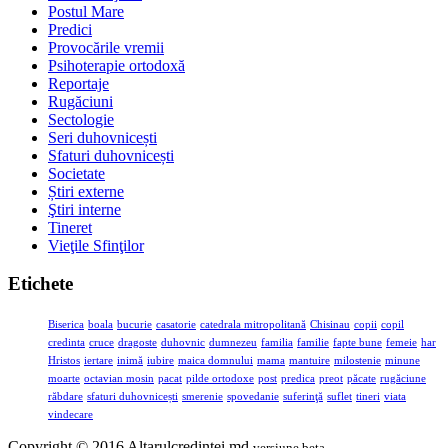
Postul Mare
Predici
Provocările vremii
Psihoterapie ortodoxă
Reportaje
Rugăciuni
Sectologie
Seri duhovnicești
Sfaturi duhovnicești
Societate
Știri externe
Ştiri interne
Tineret
Vieţile Sfinţilor
Etichete
Biserica
boala
bucurie
casatorie
catedrala mitropolitană
Chisinau
copii
copil
credinta
cruce
dragoste
duhovnic
dumnezeu
familia
familie
fapte bune
femeie
har
Hristos
iertare
inimă
iubire
maica domnului
mama
mantuire
milostenie
minune
moarte
octavian mosin
pacat
pilde ortodoxe
post
predica
preot
păcate
rugăciune
răbdare
sfaturi duhovnicești
smerenie
spovedanie
suferinţă
suflet
tineri
viata
vindecare
Copyright © 2016 Altarulcredinței.md
versiune beta