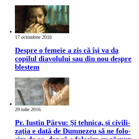
17 octombrie 2016
Despre o femeie a zis că îşi va da
copilul diavolului sau din nou despre
blestem
29 iulie 2016
Pr. Iustin Pârvu: Şi teh­nica, şi civi­li­
za­ţia e dată de Dum­ne­zeu să ne folo­