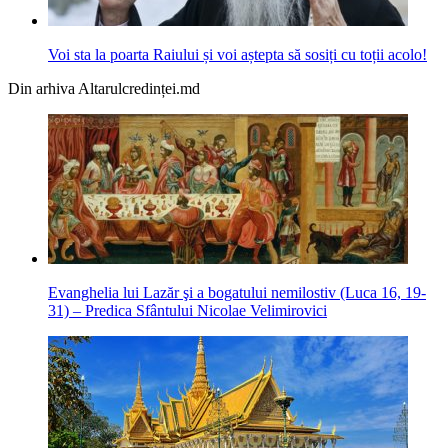
Voi sta la poarta Raiului și voi aștepta să sosiți cu toții acolo!
Din arhiva Altarulcredinței.md
Evanghelia lui Lazăr şi a bogatului nemilostiv (Luca 16, 19-
31) – Predica Sfântului Nicolae Velimirovici