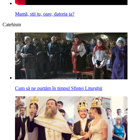
Mamă, ştii tu, oare, datoria ta?
Catehism
Cum să ne purtăm în timpul Sfintei Liturghii