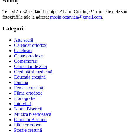
Anunț
Te invităm să te alături echipei Altarul Credinţei! Trimite textele sau
fotografiile tale la adresa:
mosin.octavian@gmail.com
.
Categorii
Arta sacră
Calendar ortodox
Catehism
Citate ortodoxe
Comemorări
Comentariile zilei
Credință și medicină
Educația creștină
Familia
Femeia creștină
Filme ortodoxe
Iconografie
Interviuri
Istoria Bisericii
Muzica bisericească
Oamenii Bisericii
Pilde ortodoxe
Poezie creştină