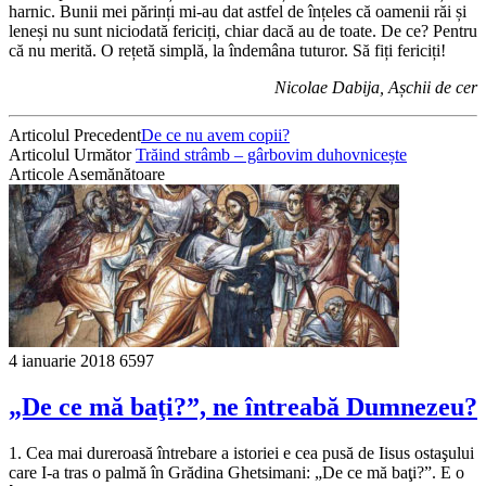
harnic. Bunii mei părinți mi-au dat astfel de înțeles că oamenii răi și
leneși nu sunt niciodată fericiți, chiar dacă au de toate. De ce? Pentru
că nu merită. O rețetă simplă, la îndemâna tuturor. Să fiți fericiți!
Nicolae Dabija, Așchii de cer
Articolul Precedent
De ce nu avem copii?
Articolul Următor
Trăind strâmb – gârbovim duhovnicește
Articole Asemănătoare
4 ianuarie 2018
6597
„De ce mă baţi?”, ne întreabă Dumnezeu?
1. Cea mai dureroasă întrebare a istoriei e cea pusă de Iisus ostaşului
care I-a tras o palmă în Grădina Ghetsimani: „De ce mă baţi?”. E o