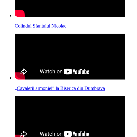
Colindul Sfantului Nicolae
„Cavalerii armoniei” la Biserica din Dumbrava